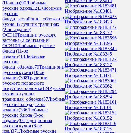
Изображение №183614
(Польша)
90
Любимые
русские блюда
3243
Любимые
Изображение №183481
русские
блюда_рестайлинг_обложка
152
Русская
Изображение №183423
кухня. В лучших традициях
(2-ое издание)
Изображение №183172
ОСЭ
10
Традиции русского
застолья (2-ое издание)
Изображение №183596
ОСЭ
10
Любимые русские
блюда (11-ое
Изображение №183345
издание)
18
Любимые
русские
Изображение №183127
блюда_обложка
79
Традиционная
русская кухня (10-ое
Изображение №183471
издание)
368
Традиции
русского поварского
Изображение №183062
искусства_обложка
124
Русская
кухня в лучших
Изображение №183294
традициях_обложка
37
Любимые
русские блюда (13-ое
Изображение №183101
издание)
386
Любимые
русские блюда (9-ое
Изображение №183152
издание)
0
Традиционная
русская кухня (6-ое
Изображение №183116
изд.)
371
Любимые русские