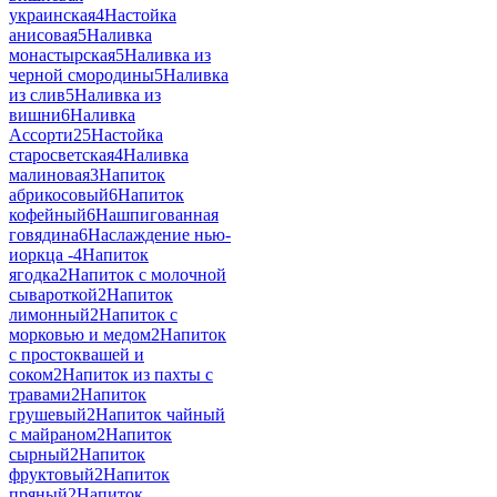
украинская
4
Настойка
анисовая
5
Наливка
монастырская
5
Наливка из
черной смородины
5
Наливка
из слив
5
Наливка из
вишни
6
Наливка
Ассорти
25
Настойка
старосветская
4
Наливка
малиновая
3
Напиток
абрикосовый
6
Напиток
кофейный
6
Нашпигованная
говядина
6
Наслаждение нью-
иоркца -
4
Напиток
ягодка
2
Напиток с молочной
сывароткой
2
Напиток
лимонный
2
Напиток с
морковью и медом
2
Напиток
с простоквашей и
соком
2
Напиток из пахты с
травами
2
Напиток
грушевый
2
Напиток чайный
с майраном
2
Напиток
сырный
2
Напиток
фруктовый
2
Напиток
пряный
2
Напиток