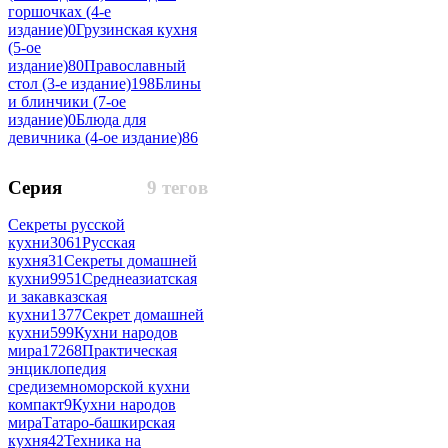
горшочках (4-е
издание)
0
Грузинская кухня
(5-ое
издание)
80
Православный
стол (3-е издание)
198
Блины
и блинчики (7-ое
издание)
0
Блюда для
девичника (4-ое издание)
86
Серия
9 тегов
Секреты русской
кухни
3061
Русская
кухня
31
Секреты домашней
кухни
9951
Среднеазиатская
и закавказская
кухни
1377
Секрет домашней
кухни
599
Кухни народов
мира
17268
Практическая
энциклопедия
средиземноморской кухни
компакт
9
Кухни народов
мираТатаро-башкирская
кухня
42
Техника на