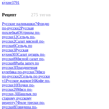
кухне
3791
Рецепт
275 тегов
Русские наливашки
7
Фондю
по-русски
2
Русская
похлебка
6
Устрицы по-
русски
12
Сельдь по-
русски
2
Салат мясной по-
русски
6
Сельдь по
русски
3
Русская
кухня
303
Салат цезарь по-
русски
8
Мясной салат по-
русски
8
Рыба запеч по
русски
3
Праздничная
кулебяка по-русски
7
Мясо
по-русски
2
Сельдь по русски
v
1
Русское жаркое
16
Кофе по-
русски
10
Почки по-
русски
29
Мясо по-
русски-
3
Шашлык по
старому русскому
рецепту
7
Филе трески по-
русски
8
Говядина по-