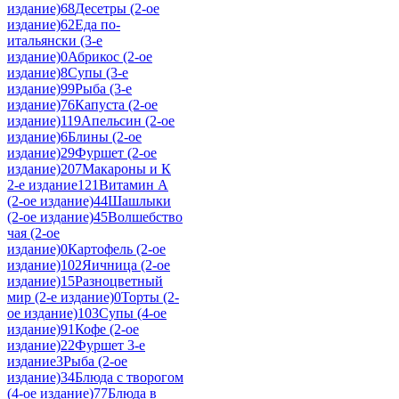
издание)
68
Десетры (2-ое
издание)
62
Еда по-
итальянски (3-е
издание)
0
Абрикос (2-ое
издание)
8
Супы (3-е
издание)
99
Рыба (3-е
издание)
76
Капуста (2-ое
издание)
119
Апельсин (2-ое
издание)
6
Блины (2-ое
издание)
29
Фуршет (2-ое
издание)
207
Макароны и К
2-е издание
121
Витамин А
(2-ое издание)
44
Шашлыки
(2-ое издание)
45
Волшебство
чая (2-ое
издание)
0
Картофель (2-ое
издание)
102
Яичница (2-ое
издание)
15
Разноцветный
мир (2-е издание)
0
Торты (2-
ое издание)
103
Супы (4-ое
издание)
91
Кофе (2-ое
издание)
22
Фуршет 3-е
издание
3
Рыба (2-ое
издание)
34
Блюда с творогом
(4-ое издание)
77
Блюда в