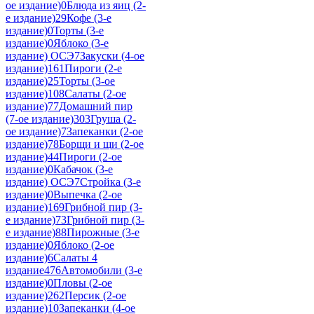
ое издание)
0
Блюда из яиц (2-
е издание)
29
Кофе (3-е
издание)
0
Торты (3-е
издание)
0
Яблоко (3-е
издание) ОСЭ
7
Закуски (4-ое
издание)
161
Пироги (2-е
издание)
25
Торты (3-ое
издание)
108
Салаты (2-ое
издание)
77
Домашний пир
(7-ое издание)
303
Груша (2-
ое издание)
7
Запеканки (2-ое
издание)
78
Борщи и щи (2-ое
издание)
44
Пироги (2-ое
издание)
0
Кабачок (3-е
издание) ОСЭ
7
Стройка (3-е
издание)
0
Выпечка (2-ое
издание)
169
Грибной пир (3-
е издание)
73
Грибной пир (3-
е издание)
88
Пирожные (3-е
издание)
0
Яблоко (2-ое
издание)
6
Салаты 4
издание
476
Автомобили (3-е
издание)
0
Пловы (2-ое
издание)
262
Персик (2-ое
издание)
10
Запеканки (4-ое