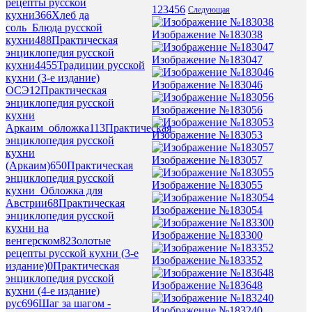
рецепты русской
1
2
3
4
5
6
Следующая
кухни
366
Хлеб да
соль_Блюда русской
Изображение №183038
кухни
488
Практическая
энциклопедия русской
Изображение №183047
кухни
4455
Традиции русской
кухни (3-е издание)
Изображение №183046
ОСЭ
12
Практическая
энциклопедия русской
Изображение №183056
кухни
Аркаим_обложка
113
Практическая
Изображение №183053
энциклопедия русской
кухни
Изображение №183057
(Аркаим)
650
Практическая
энциклопедия русской
Изображение №183055
кухни_Обложка для
Австрии
68
Практическая
Изображение №183054
энциклопедия русской
кухни на
Изображение №183300
венгерском
82
Золотые
рецепты русской кухни (3-е
Изображение №183352
издание)
0
Практическая
энциклопедия русской
Изображение №183648
кухни (4-е издание)
рус
696
Шаг за шагом -
Изображение №183240