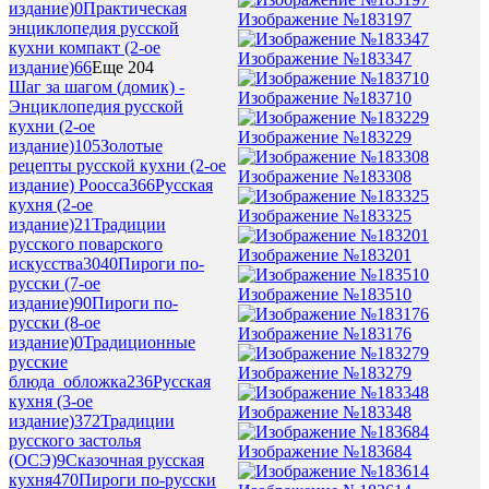
издание)
0
Практическая
Изображение №183197
энциклопедия русской
кухни компакт (2-ое
Изображение №183347
издание)
66
Еще 204
Шаг за шагом (домик) -
Изображение №183710
Энциклопедия русской
кухни (2-ое
Изображение №183229
издание)
105
Золотые
рецепты русской кухни (2-ое
Изображение №183308
издание) Роосса
366
Русская
кухня (2-ое
Изображение №183325
издание)
21
Традиции
русского поварского
Изображение №183201
искусства
3040
Пироги по-
русски (7-ое
Изображение №183510
издание)
90
Пироги по-
русски (8-ое
Изображение №183176
издание)
0
Традиционные
русские
Изображение №183279
блюда_обложка
236
Русская
кухня (3-ое
Изображение №183348
издание)
372
Традиции
русского застолья
Изображение №183684
(ОСЭ)
9
Сказочная русская
кухня
470
Пироги по-русски