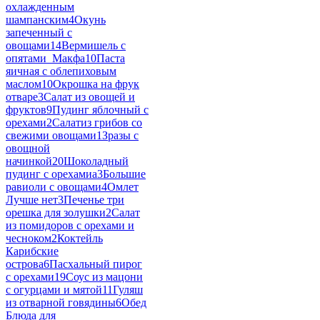
охлажденным
шампанским
4
Окунь
запеченный с
овощами
14
Вермишель с
опятами_Макфа
10
Паста
яичная с облепиховым
маслом
10
Окрошка на фрук
отваре
3
Салат из овощей и
фруктов
9
Пудинг яблочный с
орехами
2
Салатиз грибов со
свежими овощами
1
Зразы с
овощной
начинкой
20
Шоколадный
пудинг с орехамиa
3
Большие
равиоли с овощами
4
Омлет
Лучше нет
3
Печенье три
орешка для золушки
2
Салат
из помидоров с орехами и
чесноком
2
Коктейль
Карибские
острова
6
Пасхальный пирог
с орехами
19
Соус из мацони
с огурцами и мятой
11
Гуляш
из отварной говядины
6
Обед
Блюда для