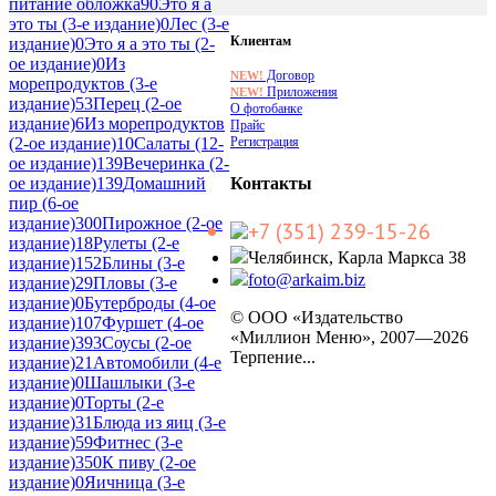
питание обложка
90
Это я а
это ты (3-е издание)
0
Лес (3-е
Клиентам
издание)
0
Это я а это ты (2-
ое издание)
0
Из
Договор
NEW!
морепродуктов (3-е
Приложения
NEW!
издание)
53
Перец (2-ое
О фотобанке
издание)
6
Из морепродуктов
Прайс
Регистрация
(2-ое издание)
10
Салаты (12-
ое издание)
139
Вечеринка (2-
Контакты
ое издание)
139
Домашний
пир (6-ое
издание)
300
Пирожное (2-ое
+7 (351) 239-15-26
издание)
18
Рулеты (2-е
Челябинск, Карла Маркса 38
издание)
152
Блины (3-е
foto@arkaim.biz
издание)
29
Пловы (3-е
издание)
0
Бутерброды (4-ое
© ООО «Издательство
издание)
107
Фуршет (4-ое
«Миллион Меню», 2007—2026
издание)
393
Соусы (2-ое
Терпение...
издание)
21
Автомобили (4-е
издание)
0
Шашлыки (3-е
издание)
0
Торты (2-е
издание)
31
Блюда из яиц (3-е
издание)
59
Фитнес (3-е
издание)
350
К пиву (2-ое
издание)
0
Яичница (3-е