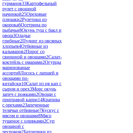
гурманов
33
Картофельный
рулет с овощной
начинкой
25
Ореховые
плюшки
2
Рулетики из
окорока
6
Осетрина по
рыбачьи
8
Окунь туш с бакл и
овощ
3
Оладьи
грибные
2
Пудинг из овсяных
хлопьев
4
Отбивные из
кальмаров
2
Пирог со
свининой и овощами
2
Салат-
коктейль с омарами
2
Огурцы
маринованые
ассорти
8
Лосось с лапшей и
овощами по-
китайски
10
Салат из цв кап с
сыром и орех
3
Морс окунь
запеч с рожками
2
Овощи с
приправой карри
14
Крапива
с орехами
2
Запеченные
телячьи отбивные
7
Кускус с
мясом и овощами
8
Мясо
тушеное с оливками
2
Суп
овощной с
чесноком
2
Батончики из