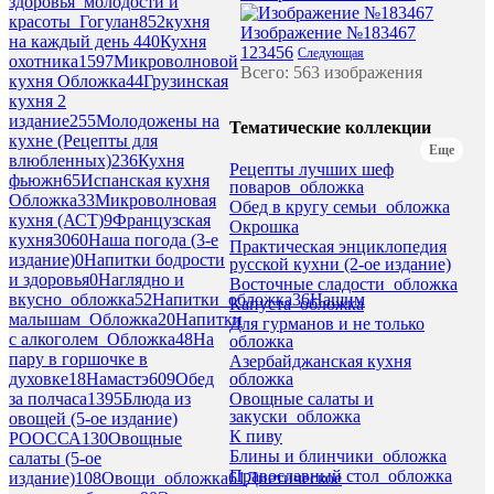
здоровья_молодости и
красоты_Гогулан
852
кухня
Изображение №183467
на каждый день 4
40
Кухня
1
2
3
4
5
6
Следующая
охотника
1597
Микроволновой
Всего: 563 изображения
кухня Обложка
44
Грузинская
кухня 2
издание
255
Молодожены на
Тематические коллекции
кухне (Рецепты для
Еще
влюбленных)
236
Кухня
Рецепты лучших шеф
фьюжн
65
Испанская кухня
поваров_обложка
Обложка
33
Микроволновая
Обед в кругу семьи_обложка
кухня (АСТ)
9
Французская
Окрошка
кухня
3060
Наша погода (3-е
Практическая энциклопедия
издание)
0
Напитки бодрости
русской кухни (2-ое издание)
и здоровья
0
Наглядно и
Восточные сладости_обложка
вкусно_обложка
52
Напитки_обложка
36
Нашим
Капуста_обложка
малышам_Обложка
20
Напитки
Для гурманов и не только
с алкоголем_Обложка
48
На
обложка
пару в горшочке в
Азербайджанская кухня
обложка
духовке
18
Намастэ
609
Обед
Овощные салаты и
за полчаса
1395
Блюда из
закуски_обложка
овощей (5-ое издание)
К пиву
РООССА
130
Овощные
Блины и блинчики_обложка
салаты (5-ое
Православный стол_обложка
издание)
108
Овощи_обложка
61
Диетическое