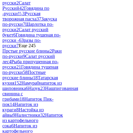
русски
2
Салат
Русский
42
Говядина по
-русски!!-
3
Русская
творожная пасха
37
Закуска
по-русски
7
Шарлотка по-
русски
2
Салат русский
букет
6
Говядина тушеная по-
русски -
6
Зразы по-
русски
7
Еще 245
Прстые русские блины
2
Раки
по-русски
9
Салат русский
лес
4
Рыба припущенная по-
русски
21
Говядина тушеная
по-русски
58
Постные
русские блины
18
Татарская
кухня
152
Намура
0
напиток из
шиповника
6
Назук
23
Нашпигованная
свинина с
грибами
18
Напиток Пик-
пок
14
Напиток из
кураги
8
Настойка из
айвы
9
Налистники
32
Напиток
из картофельного
сока
6
Напиток из
картофельного