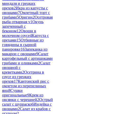
миндаля и грецких
орехов
2
Икра из капусты с
овощами
7
Омлетный торт с
грибами
5
Оригин
2
Осетровая
рыба отварная v
1
Окунь
запеченный с
беконом
12
Овощи в
молочном соусе
4
Капуста с
орехами
15
Отбивные из
говядины в сырной
панировке
16
Запеканка из
макарон с овощами
9
Салат
картофельный с артишоками
грибами и оливками
2
Салат
овощной с
креветками
2
Осетрина в
соусе из грецких
орехов
17
Кантонский рис с
омлетом из перепелиных
яиц
8
Сушки
оригинальные
9
Крем из
овсянки с черешней
2
Острый
салат с шурраско
6
Индейка с
овощами
2
Салат из крабов с
огурцом
2