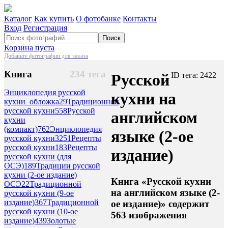
Каталог
Как купить
О фотобанке
Контакты
Вход
Регистрация
Поиск
Корзина пуста
Добавьте фотографии для заказа
Книга
234 тега
Русской
ID тега: 2422
Энциклопедия русской
кухни на
кухни_обложка
29
Традиционной
русской кухни
558
Русской
английском
кухни
(компакт)
762
Энциклопедия
языке (2-ое
русской кухни
3251
Рецепты
русской кухни
183
Рецепты
издание)
русской кухни (для
ОСЭ)
189
Традиции русской
кухни (2-ое издание)
Книга «Русской кухни
ОСЭ
22
Традиционной
на английском языке (2-
русской кухни (9-ое
издание)
367
Традиционной
ое издание)» содержит
русской кухни (10-ое
563 изображения
издание)
439
Золотые