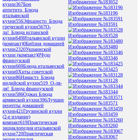
Изображение №183652
кухни
367
Бон
аппетито_Блюда
Изображение №183196
итальянской
кухни
556
Эфхаристо_Блюда
Изображение №183591
греческой кухни
567
О-
ла!_Блюда испанской
Изображение №183528
кухни
649
Итальянской кухни
(компакт)
0
Библия домашней
Изображение №183480
кухни
2320
Украинской
кухни (компакт)
0
Чудо
Изображение №183346
французской
кухни
669
Блюда итальянской
Изображение №183425
кухни
0
Хиты советской
кухни
86
Намастэ_Блюда
Изображение №183128
индийской кухни
519
_О-ля-
ля!_Блюда французской
Изображение №183344
кухни
586
Оджах Блюда
армянской кухни
396
Лучшие
Изображение №183571
рецепты домашней
кухни
421
Грузинской кухни
Изображение №183459
(2-е издание)
компакт
619
Практическая
Изображение №183260
энциклопедия итальянской
кухни
720
Практическая
Изображение №183067
энциклопедия