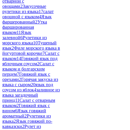
отварной с
овощами
2
Закусочные
рулетики из языка
17
салат
овощной с языком
4
Язык
фаршерованный
2
Утка
фаршированная
языком
11
Язык
залевной
6
Рулетики из
морского языка
10
Тушеный
язык
2
Филе морского языка в
йогуртовой корочке
7
Салат с
языком
14
Говяжий язык под
яблочным соусом
2
Салат с
языком и болгарским
перцем
7
Говяжий язык с
орехами
2
Горячая закуска из
языка с сыром
20
язык под
соусом из яблок
4
заливное из
языка загадочный
принц
11
Салат с отварным
языком
2
Говяжий язык с
вином
6
Язык говяжий
ароматный
2
Рулетики из
языка
2
Язык говяжий по-
кавказски
2
Рулет из