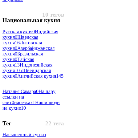
10 тегов
Национальная кухня
Русская кухня
0
Индийская
кухня
0
Шведская
кухня
16
Литовская
кухня
0
Азербайджанская
кухня
0
Бразильская
кухня
0
Тайская
кухня
13
Индонезийская
кухня
105
Швейцарская
кухня
0
Английская кухня
145
Наталья Самара
0
На пару
ссылки на
сайт
0
нарезка
71
Наши люди
на кухне
10
Тег
22 тега
Насыщенный суп из