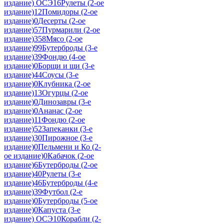
издание) ОСЭ
16
Рулеты (2-ое
издание)
12
Помидоры (2-ое
издание)
0
Десерты (2-ое
издание)
57
Пурмарили (2-ое
издание)
358
Мясо (2-ое
издание)
99
Бутерброды (3-е
издание)
39
Фондю (4-ое
издание)
0
Борщи и щи (3-е
издание)
44
Соусы (3-е
издание)
0
Клубника (2-ое
издание)
13
Огурцы (2-ое
издание)
0
Динозавры (3-е
издание)
0
Ананас (2-ое
издание)
11
Фондю (2-ое
издание)
52
Запеканки (3-е
издание)
30
Пирожное (3-е
издание)
0
Пельмени и Ко (2-
ое издание)
0
Кабачок (2-ое
издание)
6
Бутерброды (2-ое
издание)
40
Рулеты (3-е
издание)
46
Бутерброды (4-е
издание)
39
Футбол (2-е
издание)
0
Бутерброды (5-ое
издание)
0
Капуста (3-е
издание) ОСЭ
10
Корабли (2-