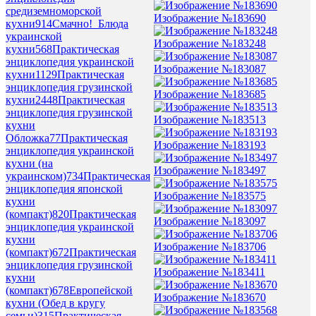
средиземноморской
Изображение №183690
кухни
914
Смачно!_Блюда
украинской
Изображение №183248
кухни
568
Практическая
энциклопедия украинской
Изображение №183087
кухни
1129
Практическая
энциклопедия грузинской
Изображение №183685
кухни
2448
Практическая
энциклопедия грузинской
Изображение №183513
кухни
Обложка
77
Практическая
Изображение №183193
энциклопедия украинской
кухни (на
Изображение №183497
украинском)
734
Практическая
энциклопедия японской
Изображение №183575
кухни
(компакт)
820
Практическая
Изображение №183097
энциклопедия украинской
кухни
Изображение №183706
(компакт)
672
Практическая
энциклопедия грузинской
Изображение №183411
кухни
(компакт)
678
Европейской
Изображение №183670
кухни (Обед в кругу
семьи)
315
Практическая