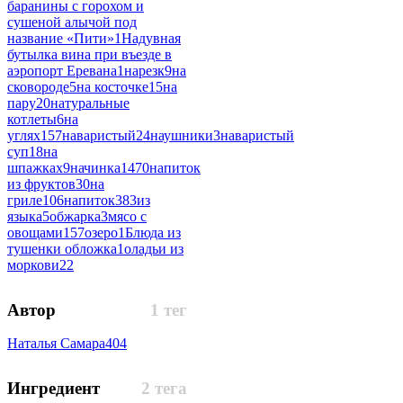
баранины с горохом и
сушеной алычой под
название «Пити»
1
Надувная
бутылка вина при въезде в
аэропорт Еревана
1
нарезк
9
на
сковороде
5
на косточке
15
на
пару
20
натуральные
котлеты
6
на
углях
157
наваристый
24
наушники
3
наваристый
суп
18
на
шпажках
9
начинка
1470
напиток
из фруктов
30
на
гриле
106
напиток
383
из
языка
5
обжарка
3
мясо с
овощами
157
озеро
1
Блюда из
тушенки обложка
1
оладьи из
моркови
22
Автор
1 тег
Наталья Самара
404
Ингредиент
2 тега