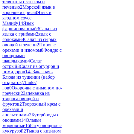
телятины с языком и
печенью
2
Морской язык в
корочке из риса
4
Язык в
ягодном соусе
Малибу
14
Язык
фаршированный
3
Салат из
языка с грибами
2
язык с
яблоками
4
Салат из сырых
овощей и зелени
2
Пирог с
орехами и изюмом
8
Фондю с
овощными
шашлыками
4
Салат
острый
8
Салат из огурцов и
помидоров
14
- Заказная -
Блюда из тушенки (набор
открыток)/Links/
гов
0
Окорочка с лимоном по-
гречески
2
Запеканка из
творога овощей и
фруктов
2
Творожный крем с
орехами и
апельсинами
2
Бутерброды с
овощами
14
Оладьи
морковные
16
Рагу овощное с
кукурузой
2
Тыква с кизилом