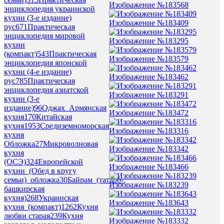
Изображение №183568
энциклопедия украинской
кухни (3-е издание)
Изображение №183409
рус
671
Практическая
энциклопедия мировой
Изображение №183295
кухни
(компакт)
543
Практическая
Изображение №183579
энциклопедия японской
кухни (4-е издание)
Изображение №183462
рус
785
Практическая
энциклопедия азиатской
Изображение №183291
кухни (3-е
издание)
96
Оджах_Армянская
Изображение №183472
кухня
170
Китайская
кухня
1953
Средиземноморская
Изображение №183316
кухня
Обложка
27
Микроволновая
Изображение №183342
кухня
(ОСЭ)
324
Европейской
Изображение №183466
кухни_(Обед в кругу
семьи)_обложка
30
Байрам_(татаро-
Изображение №183239
башкирская
кухня)
268
Украинская
Изображение №183643
кухня_(компакт)
1262
Кухня
любви старая
239
Кухня
Изображение №183332