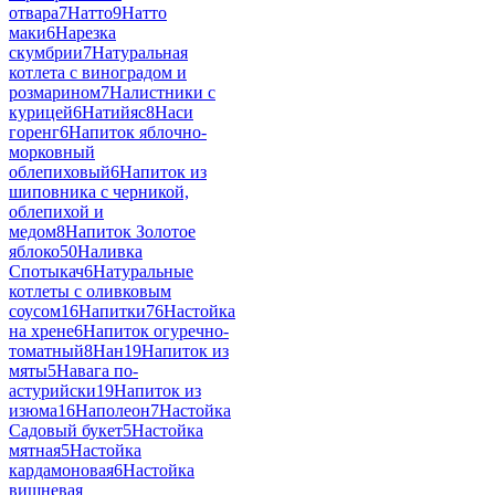
отвара
7
Натто
9
Натто
маки
6
Нарезка
скумбрии
7
Натуральная
котлета с виноградом и
розмарином
7
Налистники с
курицей
6
Натийяс
8
Наси
горенг
6
Напиток яблочно-
морковный
облепиховый
6
Напиток из
шиповника с черникой,
облепихой и
медом
8
Напиток Золотое
яблоко
50
Наливка
Спотыкач
6
Натуральные
котлеты с оливковым
соусом
16
Напитки
76
Настойка
на хрене
6
Напиток огуречно-
томатный
8
Нан
19
Напиток из
мяты
5
Навага по-
астурийски
19
Напиток из
изюма
16
Наполеон
7
Настойка
Садовый букет
5
Настойка
мятная
5
Настойка
кардамоновая
6
Настойка
вишневая