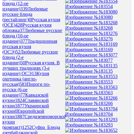
блюда (12-ое
Изображение №183554
издание)
339
Любимые
русские блюда
Изображение №183080
(рестайлинг)
0
Русская кухня
(ОСЕ)
428
Русская кухня
Изображение №183268
обложка
37
Любимые русские
блюда (10-ое
Изображение №183276
издание)
377
Традиционная
русская кухня
Изображение №183169
(ОСЭ)
52
Любимые русские
блюда (2-е
Изображение №183077
издание)
50
Русская кухня. В
лучших традициях (3-е
Изображение №183135
издание) ОСЭ
13
Кухня
охотника (англо-
Изображение №183553
русская)
583
Пироги по-
русски (6-ое
Изображение №183563
издание)
77
Кавказской
кухни
1824
Славянской
Изображение №183266
кухни
1877
Украинской
кухни
0
Европейской
Изображение №183704
кухни
1887
Средиземноморской
кухни
Изображение №183293
(компакт)
1252
Суфра_Блюда
азербайджанской