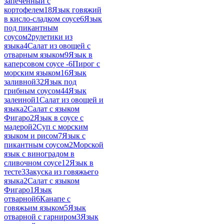
запеченный с
кортофелем
18
Язык говяжий
в кисло-сладком соусе
6
Язык
под пикантным
соусом
2
рулетики из
языка
4
Салат из овощей с
отварным языком
9
Язык в
каперсовом соусе -
6
Пирог с
морским языком
16
Язык
заливной
32
Язык под
грибным соусом
44
Язык
залеиной
1
Салат из овощей и
языка
2
Салат с языком
Фигаро
2
Язык в соусе с
мадерой
2
Суп с морским
языком и рисом
7
Язык с
пикантным соусом
2
Морской
язык с виноградом в
сливочном соусе
12
Язык в
тесте
3
Закуска из говяжьего
языка
2
Салат с языком
Фигаро
1
Язык
отварной
6
Канапе с
говяжьим языком
5
Язык
отварной с гарниром
3
Язык