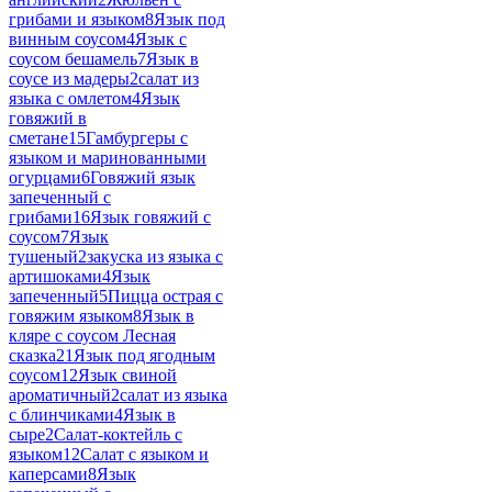
грибами и языком
8
Язык под
винным соусом
4
Язык с
соусом бешамель
7
Язык в
соусе из мадеры
2
салат из
языка с омлетом
4
Язык
говяжий в
сметане
15
Гамбургеры с
языком и маринованными
огурцами
6
Говяжий язык
запеченный с
грибами
16
Язык говяжий с
соусом
7
Язык
тушеный
2
закуска из языка с
артишоками
4
Язык
запеченный
5
Пицца острая с
говяжим языком
8
Язык в
кляре с соусом Лесная
сказка
21
Язык под ягодным
соусом
12
Язык свиной
ароматичный
2
салат из языка
с блинчиками
4
Язык в
сыре
2
Салат-коктейль с
языком
12
Салат с языком и
каперсами
8
Язык