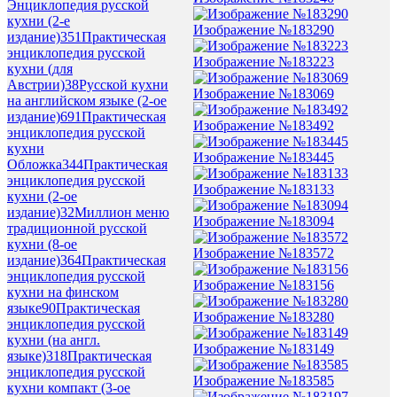
Энциклопедия русской
кухни (2-е
Изображение №183290
издание)
351
Практическая
энциклопедия русской
Изображение №183223
кухни (для
Австрии)
38
Русской кухни
Изображение №183069
на английском языке (2-ое
издание)
691
Практическая
Изображение №183492
энциклопедия русской
кухни
Изображение №183445
Обложка
344
Практическая
энциклопедия русской
Изображение №183133
кухни (2-ое
издание)
32
Миллион меню
Изображение №183094
традиционной русской
кухни (8-ое
Изображение №183572
издание)
364
Практическая
энциклопедия русской
Изображение №183156
кухни на финском
языке
90
Практическая
Изображение №183280
энциклопедия русской
кухни (на англ.
Изображение №183149
языке)
318
Практическая
энциклопедия русской
Изображение №183585
кухни компакт (3-ое