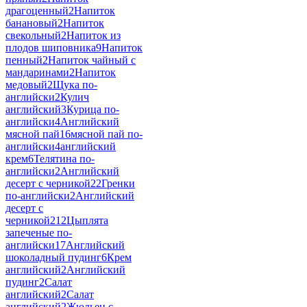
драгоценный
2
Напиток
банановый
2
Напиток
свекольный
2
Напиток из
плодов шиповника
9
Напиток
пенный
2
Напиток чайный с
мандаринами
2
Напиток
медовый
2
Щука по-
английски
2
Кулич
английский
3
Курица по-
английски
4
Английский
мясной пай
16
мясной пай по-
английски
4
английский
крем
6
Телятина по-
английски
2
Английский
десерт с черникой
22
Гренки
по-английски
2
Английский
десерт с
черникой2
12
Цыплята
запеченые по-
английски
17
Английский
шоколадный пудинг
6
Крем
английский
2
Английский
пудинг
2
Салат
английский
2
Салат
английский
2
Жюльен с