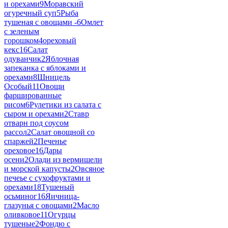
и орехами
9
Моравский
огуречный суп
5
Рыба
тушеная с овощами -
6
Омлет
с зеленым
горошком
4
ореховый
кекс
16
Салат
одуванчик
2
Яблочная
запеканка с яблоками и
орехами
8
Шницель
Особый
11
Овощи
фаршированные
рисом
6
Рулетики из салата с
сыром и орехами
2
Ставр
отварн под соусом
рассол
2
Салат овощной со
спаржей
2
Печенье
ореховое
16
Дары
осени
2
Олади из вермишели
и морской капусты
2
Овсяное
печеье с сухофруктами и
орехами
18
Тушеный
осьминог
16
Яичница-
глазунья с овощами
2
Масло
оливковое
11
Огурцы
тушеные
2
Фондю с