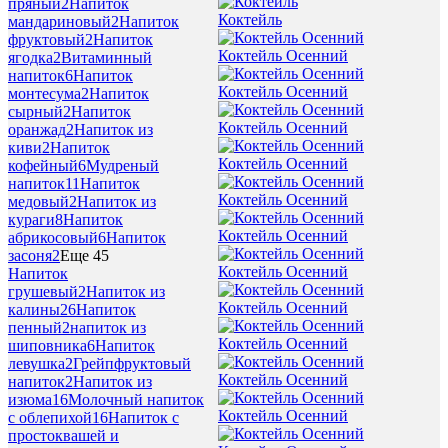
пряный
2
Напиток
Коктейль
мандариновый
2
Напиток
фруктовый
2
Напиток
Коктейль Осенний
ягодка
2
Витаминный
напиток
6
Напиток
Коктейль Осенний
монтесума
2
Напиток
сырный
2
Напиток
Коктейль Осенний
оранжад
2
Напиток из
киви
2
Напиток
Коктейль Осенний
кофейный
6
Мудреный
напиток
11
Напиток
Коктейль Осенний
медовый
2
Напиток из
кураги
8
Напиток
Коктейль Осенний
абрикосовый
6
Напиток
засоня
2
Еще 45
Коктейль Осенний
Напиток
грушевый
2
Напиток из
Коктейль Осенний
калины
26
Напиток
пенный
2
напиток из
Коктейль Осенний
шиповника
6
Напиток
левушка
2
Грейпфруктовый
Коктейль Осенний
напиток
2
Напиток из
изюма
16
Молочный напиток
Коктейль Осенний
с облепихой
16
Напиток с
простоквашей и