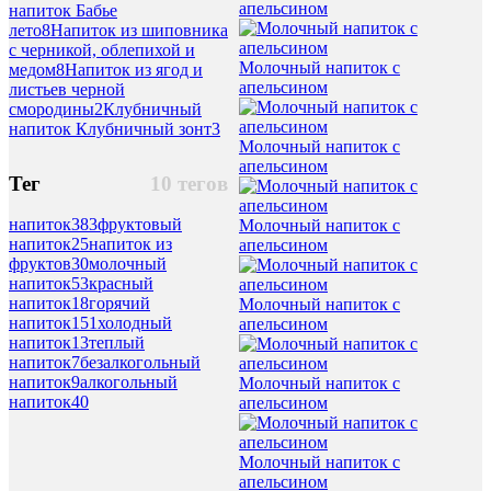
апельсином
напиток Бабье
лето
8
Напиток из шиповника
с черникой, облепихой и
Молочный напиток с
медом
8
Напиток из ягод и
апельсином
листьев черной
смородины
2
Клубничный
напиток Клубничный зонт
3
Молочный напиток с
апельсином
Тег
10 тегов
напиток
383
фруктовый
Молочный напиток с
напиток
25
напиток из
апельсином
фруктов
30
молочный
напиток
53
красный
напиток
18
горячий
Молочный напиток с
напиток
151
холодный
апельсином
напиток
13
теплый
напиток
7
безалкогольный
напиток
9
алкогольный
Молочный напиток с
напиток
40
апельсином
Молочный напиток с
апельсином