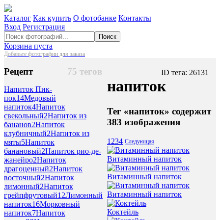
Каталог
Как купить
О фотобанке
Контакты
Вход
Регистрация
Поиск
Корзина пуста
Добавьте фотографии для заказа
Рецепт
75 тегов
ID тега: 26131
напиток
Напиток Пик-
пок
14
Медовый
напиток
4
Напиток
Тег «напиток» содержит
свекольный
2
Напиток из
383 изображения
бананов
2
Напиток
клубничный
2
Напиток из
1
2
3
4
Следующая
мяты
5
Напиток
банановый
2
Напиток рио-де-
Витаминный напиток
жанейро
2
Напиток
драгоценный
2
Напиток
Витаминный напиток
восточный
2
Напиток
лимонный
2
Напиток
Витаминный напиток
грейпфрутовый
12
Лимонный
напиток
16
Морковный
Коктейль
напиток
7
Напиток