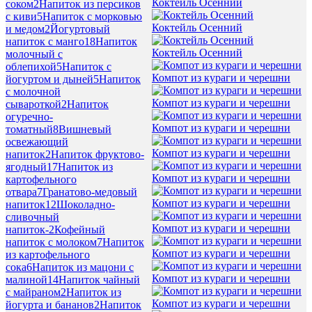
Коктейль Осенний
соком
2
Напиток из персиков
с киви
5
Напиток с морковью
Коктейль Осенний
и медом
2
Йогуртовый
напиток с манго
18
Напиток
Коктейль Осенний
молочный с
облепихой
5
Напиток с
Компот из кураги и черешни
йогуртом и дыней
5
Напиток
с молочной
Компот из кураги и черешни
сывароткой
2
Напиток
огуречно-
Компот из кураги и черешни
томатный
8
Вишневый
освежающий
Компот из кураги и черешни
напиток
2
Напиток фруктово-
ягодный
17
Напиток из
Компот из кураги и черешни
картофельного
отвара
7
Гранатово-медовый
Компот из кураги и черешни
напиток
12
Шоколадно-
сливочный
Компот из кураги и черешни
напиток-
2
Кофейный
напиток с молоком
7
Напиток
Компот из кураги и черешни
из картофельного
сока
6
Напиток из мацони с
Компот из кураги и черешни
малиной
14
Напиток чайный
с майраном
2
Напиток из
Компот из кураги и черешни
йогурта и бананов
2
Напиток