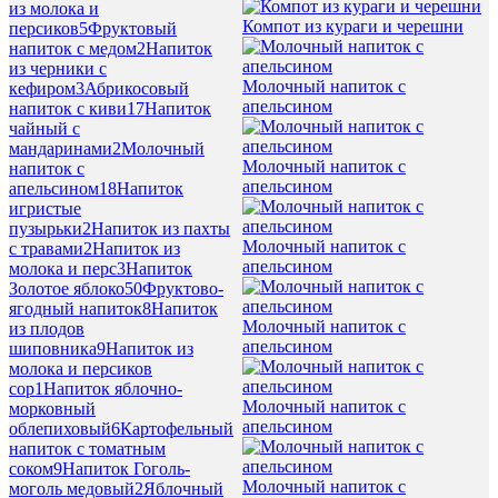
из молока и
Компот из кураги и черешни
персиков
5
Фруктовый
напиток с медом
2
Напиток
из черники с
Молочный напиток с
кефиром
3
Абрикосовый
апельсином
напиток с киви
17
Напиток
чайный с
мандаринами
2
Молочный
Молочный напиток с
напиток с
апельсином
апельсином
18
Напиток
игристые
пузырьки
2
Напиток из пахты
Молочный напиток с
с травами
2
Напиток из
апельсином
молока и перс
3
Напиток
Золотое яблоко
50
Фруктово-
ягодный напиток
8
Напиток
Молочный напиток с
из плодов
апельсином
шиповника
9
Напиток из
молока и персиков
cop
1
Напиток яблочно-
Молочный напиток с
морковный
апельсином
облепиховый
6
Картофельный
напиток с томатным
соком
9
Напиток Гоголь-
Молочный напиток с
моголь медовый
2
Яблочный