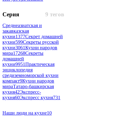
Серия
9 тегов
Среднеазиатская и
закавказская
кухни
1377
Секрет домашней
кухни
599
Секреты русской
кухни
3061
Кухни народов
мира
17268
Секреты
домашней
кухни
9951
Практическая
энциклопедия
средиземноморской кухни
компакт
9
Кухни народов
мираТатаро-башкирская
кухня
42
Экспресс-
кухня
60
Экспресс кухня
731
Наши люди на кухне
10