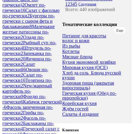
1
2
3
4
5
Следующая
гречески)
2
Омлет по-
Всего: 440 изображений
гречески
16
Салат с фасолью
по-гречески
2
Бургеры по-
гречески с сыром фета и
Тематические коллекции
баклажанами
8
Маленькие
Еще
желтые патиссоны по-
Питание для красоты
гречески
2
Олади по-
волос и кожи
гречески
2
Рыбный суп по-
Из рыбы
гречески
4
Штрудель по-
Котлеты
гречески
2
Запеканка по-
Мясные блюда
гречески
20
Яичница по-
Кухня экономной хозяйки
гречески
2
Салат
Мировая кухня (ОСЕ)
греческий
6
Овощи по-
Хлеб да соль_Блюда русской
гречески
2
Салат по-
кухни
гречески
16
Телятина по-
Здоровая пища (закрытая
гречески
2
New/жареный
вироспираль)
картофель по-
Греческая кухня (Обед по-
гречески
0
Фондю по-
европейски)
гречески
6
Кабачок греческий
Корейская кухня
-
6
Фасоль запеченная по-
Ждём гостей
гречески
2
Грибы по-
Салаты 4 издание
гречески
2
Фасоль по-
гречески
2
Баклажаны по-
гречески
4
Греческий салат с
Клиентам