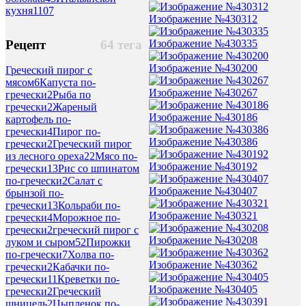
кухня
1107
Изображение №430312
Изображение №430335
Рецепт
64 тега
Изображение №430200
Греческий пирог с
мясом
6
Капуста по-
Изображение №430267
гречески
2
Рыба по
гречески
2
Жареный
Изображение №430186
картофель по-
гречески
4
Пирог по-
Изображение №430386
гречески
2
Греческий пирог
из лесного ореха
22
Мясо по-
Изображение №430192
гречески
13
Рис со шпинатом
по-гречески
2
Салат с
Изображение №430407
брынзой по-
гречески
13
Кольраби по-
Изображение №430321
гречески
4
Морожное по-
гречески
2
греческий пирог с
Изображение №430208
луком и сыром
52
Пирожки
по-гречески
7
Холва по-
Изображение №430362
гречески
2
Кабачки по-
гречески
11
Креветки по-
Изображение №430405
гречески
2
Греческий
шницель
2
Цыпленок по-