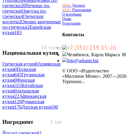
тунцом
16
Фрикадельки по-
гречески
20
Печенье по-
Договор
NEW!
Приложения
NEW!
гречески
6
Закуска по-
О фотобанке
гречески
4
Греческие
Прайс
котлеты
2
Овощи запеченные
Регистрация
по-гречески
2
Еврейская
кухня
183
Контакты
+7 (351) 239-15-26
10 тегов
Национальная кухня
Челябинск, Карла Маркса 38
foto@arkaim.biz
Греческая кухня
0
Армянская
кухня
0
Польская
© ООО «Издательство
кухня
645
Грузинская
«Миллион Меню», 2007—2026
кухня
0
Финская
Терпение...
кухня
311
Китайская
кухня
0
латышская
кухня
22
Африканская
кухня
120
Румынская
кухня
176
Датская кухня
100
Ингредиент
1 тег
Йогурт греческий
1