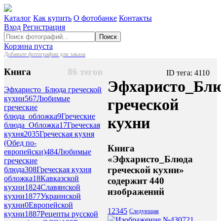
Каталог
Как купить
О фотобанке
Контакты
Вход
Регистрация
Поиск
Корзина пуста
Добавьте фотографии для заказа
Книга
86 тегов
ID тега: 4110
Эфхаристо_Бл
Эфхаристо_Блюда греческой
кухни
567
Любимые
греческой
греческие
блюда_обложка
9
Греческие
кухни
блюда_Обложка
17
Греческая
кухня
2035
Греческая кухня
(Обед по-
Книга
европейски)
484
Любимые
«Эфхаристо_Блюда
греческие
греческой кухни»
блюда
308
Греческая кухня
обложка
18
Кавказской
содержит 440
кухни
1824
Славянской
изображений
кухни
1877
Украинской
кухни
0
Европейской
1
2
3
4
5
Следующая
кухни
1887
Рецепты русской