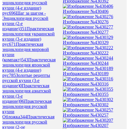
Изображение №430392
энциклопедия русской
кухни (4-е издание)
Изображение №430406
рус
696
Шаг за шагом -
Энциклопедия русской
Изображение №430276
кухни (2-е
издание)
351
Практическая
Изображение №430277
энциклопедия украинской
кухни (3-е издание)
Изображение №430329
рус
671
Практическая
энциклопедия мировой
Изображение №430222
кухни
(компакт)
543
Практическая
Изображение №430244
энциклопедия японской
кухни (4-е издание)
Изображение №430189
рус
785
Золотые рецепты
русской кухни (3-е
Изображение №430316
издание)
0
Практическая
энциклопедия азиатской
Изображение №430355
кухни (3-е
издание)
96
Практическая
Изображение №430302
энциклопедия русской
кухни
Изображение №430257
Обложка
344
Практическая
энциклопедия русской
Изображение №430207
кухни (2-ое