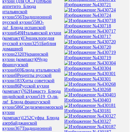
кухни (для ОСЭ)
189
Бон
Изображение №430721
аппетито_Блюда
итальянской
Изображение №430724
кухни
556
Традиционной
русской кухни
558
О-
Изображение №430718
ла!_Блюда испанской
кухни
649
Итальянской кухни
Изображение №430717
(компакт)
0
Энциклопедия
русской кухни
3251
Библия
Изображение №430720
домашней
кухни
2320
Украинской
Изображение №430719
кухни (компакт)
0
Чудо
французской
Изображение №430304
кухни
669
Блюда итальянской
кухни
0
Рецепты русской
Изображение №430301
кухни
183
Хиты советской
кухни
86
Русской кухни
Изображение №430268
(компакт)
762
Намастэ_Блюда
индийской кухни
519
_О-ля-
Изображение №430403
ля!_Блюда французской
кухни
586
Средиземноморской
Изображение №430181
кухни
(компакт)
1252
Суфра_Блюда
Изображение №430327
азербайджанской
кухни
367
Традиционной
Изображение №430187