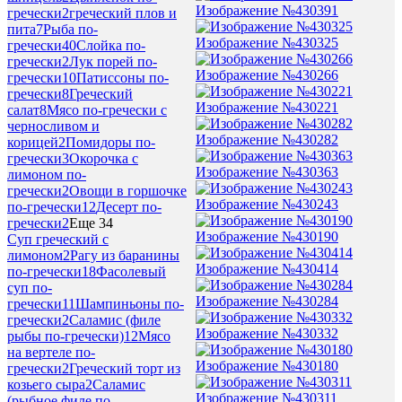
Изображение №430391
гречески
2
греческий плов и
пита
7
Рыба по-
Изображение №430325
гречески
40
Слойка по-
гречески
2
Лук порей по-
Изображение №430266
гречески
10
Патиссоны по-
гречески
8
Греческий
Изображение №430221
салат
8
Мясо по-гречески с
черносливом и
Изображение №430282
корицей
2
Помидоры по-
гречески
3
Окорочка с
Изображение №430363
лимоном по-
гречески
2
Овощи в горшочке
Изображение №430243
по-гречески
12
Десерт по-
гречески
2
Еще 34
Изображение №430190
Суп греческий с
лимоном
2
Рагу из баранины
Изображение №430414
по-гречески
18
Фасолевый
суп по-
Изображение №430284
гречески
11
Шампиньоны по-
гречески
2
Саламис (филе
Изображение №430332
рыбы по-гречески)
12
Мясо
на вертеле по-
Изображение №430180
гречески
2
Греческий торт из
козьего сыра
2
Саламис
Изображение №430311
(рыбное филе по-