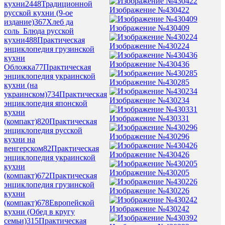
кухни
2448
Традиционной
Изображение №430422
русской кухни (9-ое
издание)
367
Хлеб да
Изображение №430409
соль_Блюда русской
кухни
488
Практическая
Изображение №430224
энциклопедия грузинской
кухни
Изображение №430436
Обложка
77
Практическая
энциклопедия украинской
Изображение №430285
кухни (на
украинском)
734
Практическая
Изображение №430234
энциклопедия японской
кухни
Изображение №430331
(компакт)
820
Практическая
энциклопедия русской
Изображение №430296
кухни на
венгерском
82
Практическая
Изображение №430426
энциклопедия украинской
кухни
Изображение №430205
(компакт)
672
Практическая
энциклопедия грузинской
Изображение №430226
кухни
(компакт)
678
Европейской
Изображение №430242
кухни (Обед в кругу
семьи)
315
Практическая