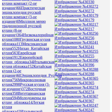
Изображение №430330
кухни компакт (2-ое
издание)
66
Практическая
Изображение №430272
энциклопедия русской
кухни компакт (3-ое
Изображение №430179
издание)
0
Миллион меню
традиционной русской
Изображение №430217
кухни (8-ое
издание)
364
Низкокалорийная
Изображение №430256
кухня
1080
Грузинская кухня
обложка
113
Мексиканская
Изображение №430241
кухня
552
Нихао_Китайская
кухня
563
Еврейская
Изображение №430255
кухня
1912
Европейской
кухни_обложка
34
Итальянская
Изображение №430396
кухня обложка
152
Китайская
кухня (2-ое
Изображение №430288
издание)
60
Энциклопедия_Русская
кухня
756
Микроволновая
Изображение №430365
кухня
2998
Русская кухня (3-
ое издание)
372
Восточная
Изображение №430274
кухня
358
Вегетарианская
кухня
594
Молодожены на
Изображение №430367
кухне_обложка
14
Легкая
кухня
Изображение №430247
обложка
43
Итальянской