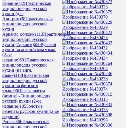
издание)
32
Практическая
Изображение №430373
энциклопедия русской
кухни (для
Изображение №430379
Австрии)
38
Практическая
энциклопедия русской
Изображение №430229
кухни
Аркаим_обложка
113
Практическая
Изображение №430423
энциклопедия русской
кухни (Аркаим)
650
Русской
Изображение №430432
кухни на английском языке
(2-ое
Изображение №430434
издание)
691
Практическая
энциклопедия русской
Изображение №430264
кухни (на англ.
языке)
318
Практическая
Изображение №430236
энциклопедия русской
кухни на финском
Изображение №430374
языке
90
Шаг за шагом
(домик) - Энциклопедия
Изображение №430315
русской кухни (2-ое
издание)
105
Золотые
Изображение №430333
рецепты русской кухни (2-ое
издание)
Изображение №430398
Роосса
366
Практическая
энциклопедия русской