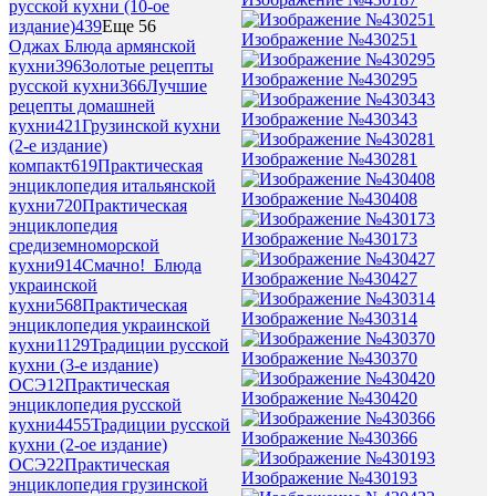
русской кухни (10-ое
издание)
439
Еще 56
Изображение №430251
Оджах Блюда армянской
кухни
396
Золотые рецепты
Изображение №430295
русской кухни
366
Лучшие
рецепты домашней
Изображение №430343
кухни
421
Грузинской кухни
(2-е издание)
Изображение №430281
компакт
619
Практическая
энциклопедия итальянской
Изображение №430408
кухни
720
Практическая
энциклопедия
Изображение №430173
средиземноморской
кухни
914
Смачно!_Блюда
Изображение №430427
украинской
кухни
568
Практическая
Изображение №430314
энциклопедия украинской
кухни
1129
Традиции русской
Изображение №430370
кухни (3-е издание)
ОСЭ
12
Практическая
Изображение №430420
энциклопедия русской
кухни
4455
Традиции русской
Изображение №430366
кухни (2-ое издание)
ОСЭ
22
Практическая
Изображение №430193
энциклопедия грузинской