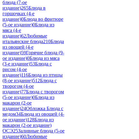
блюда (7-ое
издание)
265
Блюда в
горшочках (4-е
издание)
0
Блюда во фритюре
(5-ое издание)
0
Блюда из
мяса (4-е
издание)
62
Любимые
итальянские блюда
210
Блюда
из овощей (4-е
издание)
59
Горячие блюда (9-
ое издание)
0
Блюда из мяса
(3-е издание)
53
Блюда с
рисом (4-ое
издание)
116
Блюда из птицы
(8-ое издание)
512
Блюда с
творогом (4-ое
издание)
77
Блюда с творогом
(5-ое издание)
0
Блюда из
макарон (2-ое
издание)
24
Обложка Блюда с
медом
34
Блюда из овощей (4-
ое издание)
128
Блюда из
макарон (2-ое издание)
ОСЭ
25
Заливные блюда (5-ое
издание)
60
Любимые