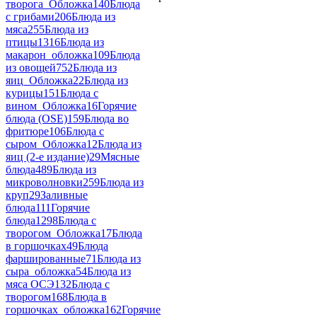
творога_Обложка
140
Блюда
с грибами
206
Блюда из
мяса
255
Блюда из
птицы
1316
Блюда из
макарон_обложка
109
Блюда
из овощей
752
Блюда из
яиц_Обложка
22
Блюда из
курицы
151
Блюда с
вином_Обложка
16
Горячие
блюда (OSE)
159
Блюда во
фритюре
106
Блюда с
сыром_Обложка
12
Блюда из
яиц (2-е издание)
29
Мясные
блюда
489
Блюда из
микроволновки
259
Блюда из
круп
29
Заливные
блюда
111
Горячие
блюда
1298
Блюда с
творогом_Обложка
17
Блюда
в горшочках
49
Блюда
фаршированные
71
Блюда из
сыра_обложка
54
Блюда из
мяса ОСЭ
132
Блюда с
творогом
168
Блюда в
горшочках_обложка
162
Горячие