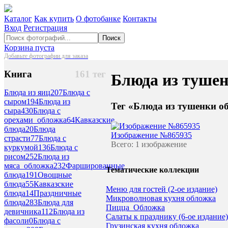
Каталог
Как купить
О фотобанке
Контакты
Вход
Регистрация
Поиск
Корзина пуста
Добавьте фотографии для заказа
Книга
161 тег
Блюда из туше
Блюда из яиц
207
Блюда с
сыром
194
Блюда из
Тег «Блюда из тушенки о
сыра
430
Блюда с
орехами_обложка
64
Кавказские
блюда
20
Блюда
Изображение №865935
страсти
77
Блюда с
Всего: 1 изображение
куркумой
136
Блюда с
рисом
252
Блюда из
мяса_обложка
232
Фаршированные
Тематические коллекции
блюда
191
Овощные
блюда
55
Кавказские
Меню для гостей (2-ое издание)
блюда
14
Праздничные
Микроволновая кухня обложка
блюда
283
Блюда для
Пицца_Обложка
девичника
112
Блюда из
Салаты к празднику (6-ое издание)
фасоли
0
Блюда с
Грузинская кухня обложка