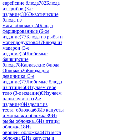
еврейские блюда
782
Блюда
из грибов (3-е
издание)
336
Экзотические
блюда из
мяса_обложка]
24
Блюда
фаршированные (6-ое
издание)
77
Блюда из рыбы и
морепродуктов
437
Блюда из
макарон (3-е
издание)
24
Любимые
башкирские
блюда
78
Кавказские блюда
Обложка
26
Блюда для
девичника (3-е
издание)
77
Любимые блюда
из птицы
60
Изучаем своё
тело (3-е издание)
0
Изучаем
наши чувства (2-е
издание)
0
Изделия из
теста_обложка
63
Из капусты
и морковки обложка
39
Из
рыбы обложка
16
Из птицы
обложка
18
Из
овощей_обложка
44
Из мяса
обложка
42
Из капусты и