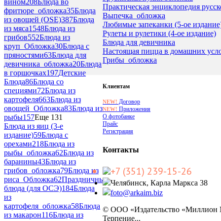
вином
208
Блюда во
Практическая энциклопедия русс
фритюре_обложка
35
Блюда
Выпечка_обложка
из овощей (OSE)
387
Блюда
Любимые запеканки (5-ое издание
из мяса
1548
Блюда из
Рулеты и рулетики (4-ое издание)
грибов
552
Блюда из
Блюда для девичника
круп_Обложка
30
Блюда с
Настоящая пицца в домашних усло
пряностями
63
Блюда для
Грибы_обложка
девичника_обложка
20
Блюда
в горшочках
197
Детские
Блюда
86
Блюда со
Клиентам
специями
72
Блюда из
картофеля
663
Блюда из
Договор
NEW!
овощей_Обложка
83
Блюда из
Приложения
NEW!
О фотобанке
рыбы
157
Еще 131
Прайс
Блюда из яиц (3-е
Регистрация
издание)
59
Блюда с
орехами
218
Блюда из
Контакты
рыбы_обложка
62
Блюда из
баранины
43
Блюда из
+7 (351) 239-15-26
грибов_обложка
79
Блюда из
риса_Обложка
62
Праздничные
Челябинск, Карла Маркса 38
блюда (для ОСЭ)
184
Блюда
foto@arkaim.biz
из
картофеля_обложка
58
Блюда
© ООО «Издательство «Миллион
из макарон
116
Блюда из
Терпение...