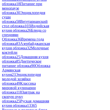
обложка
18
Питание при
менопаузе
обложка
30
Энциклопедия
суши
обложка
58
Вегетарианский
стол обложка
103
Индийская
кухня обложка
26
Блюда со
специями
Обложка
36
Времена года
обложка
83
Азербайджанская
кухня обложка
32
Молочные
коктейли
обложка
25
Домашняя кухня
обложка
85
Диетическое
питание обложка
90
Обложка
Армянская
кухня
23
Энциклопедия
молодой хозяйки
обложка
49
Классика
мировой кулинарии
обложка
118
Завтрак на
скорую руку
обложка
25
Руская домашняя
кухня обложка
13
365
Вкусных и полезных блюд