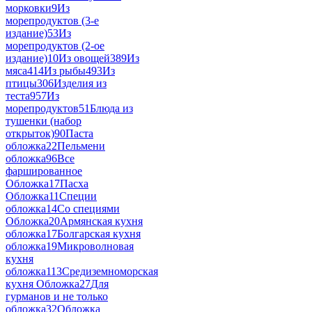
морковки
9
Из
морепродуктов (3-е
издание)
53
Из
морепродуктов (2-ое
издание)
10
Из овощей
389
Из
мяса
414
Из рыбы
493
Из
птицы
306
Изделия из
теста
957
Из
морепродуктов
51
Блюда из
тушенки (набор
открыток)
90
Паста
обложка
22
Пельмени
обложка
96
Все
фаршированное
Обложка
17
Пасха
Обложка
11
Специи
обложка
14
Со специями
Обложка
20
Армянская кухня
обложка
17
Болгарская кухня
обложка
19
Микроволновая
кухня
обложка
113
Средиземноморская
кухня Обложка
27
Для
гурманов и не только
обложка
32
Обложка