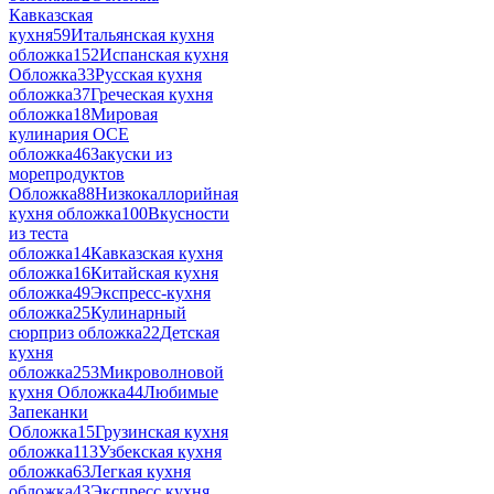
Кавказская
кухня
59
Итальянская кухня
обложка
152
Испанская кухня
Обложка
33
Русская кухня
обложка
37
Греческая кухня
обложка
18
Мировая
кулинария ОСЕ
обложка
46
Закуски из
морепродуктов
Обложка
88
Низкокаллорийная
кухня обложка
100
Вкусности
из теста
обложка
14
Кавказская кухня
обложка
16
Китайская кухня
обложка
49
Экспресс-кухня
обложка
25
Кулинарный
сюрприз обложка
22
Детская
кухня
обложка
253
Микроволновой
кухня Обложка
44
Любимые
Запеканки
Обложка
15
Грузинская кухня
обложка
113
Узбекская кухня
обложка
63
Легкая кухня
обложка
43
Экспресс кухня