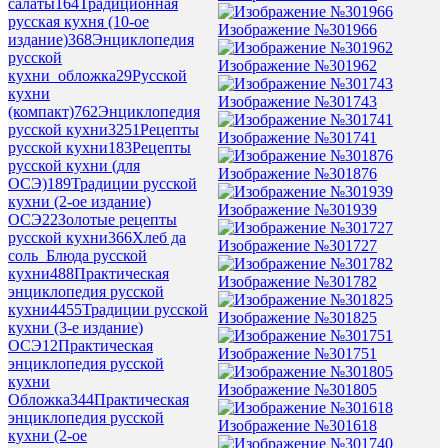
салаты
164
Традиционная
русская кухня (10-ое
Изображение №301966
издание)
368
Энциклопедия
русской
Изображение №301962
кухни_обложка
29
Русской
кухни
Изображение №301743
(компакт)
762
Энциклопедия
русской кухни
3251
Рецепты
Изображение №301741
русской кухни
183
Рецепты
русской кухни (для
Изображение №301876
ОСЭ)
189
Традиции русской
кухни (2-ое издание)
Изображение №301939
ОСЭ
22
Золотые рецепты
русской кухни
366
Хлеб да
Изображение №301727
соль_Блюда русской
кухни
488
Практическая
Изображение №301782
энциклопедия русской
кухни
4455
Традиции русской
Изображение №301825
кухни (3-е издание)
ОСЭ
12
Практическая
Изображение №301751
энциклопедия русской
кухни
Изображение №301805
Обложка
344
Практическая
энциклопедия русской
Изображение №301618
кухни (2-ое