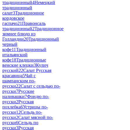
традиционный
4
Немецкий
традиционный
салат
3
Традиционное
кордовское
гаспачо
21
Правонсаль
традиционный
2
Традиционное
зимнее блюдо из
Голландии
20
Традиционный
черный
кофе
11
Традиционный
итальянский
кофе
18
Традиционные
венские клецки
3
Кулич
русский
22
Салат Русская
красавица
5
Чай с
шампанским по-
русски
22
Салат с сельдью по-
русски
7
Русские
наливашки
7
Фондю по-
русски
2
Русская
похлебка
6
Устрицы по-
русски
12
Сельдь по-
русски
2
Салат мясной по-
русски
6
Сельдь по
русски
3
Русская