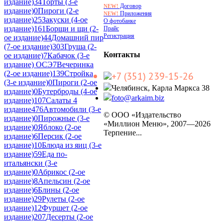
издание)
34
Торты (3-е
Договор
NEW!
издание)
0
Пироги (2-е
Приложения
NEW!
издание)
25
Закуски (4-ое
О фотобанке
издание)
161
Борщи и щи (2-
Прайс
Регистрация
ое издание)
44
Домашний пир
(7-ое издание)
303
Груша (2-
Контакты
ое издание)
7
Кабачок (3-е
издание) ОСЭ
7
Вечеринка
(2-ое издание)
139
Стройка
+7 (351) 239-15-26
(3-е издание)
0
Пироги (2-ое
Челябинск, Карла Маркса 38
издание)
0
Бутерброды (4-ое
foto@arkaim.biz
издание)
107
Салаты 4
издание
476
Автомобили (3-е
© ООО «Издательство
издание)
0
Пирожные (3-е
«Миллион Меню», 2007—2026
издание)
0
Яблоко (2-ое
Терпение...
издание)
6
Персик (2-ое
издание)
10
Блюда из яиц (3-е
издание)
59
Еда по-
итальянски (3-е
издание)
0
Абрикос (2-ое
издание)
8
Апельсин (2-ое
издание)
6
Блины (2-ое
издание)
29
Рулеты (2-ое
издание)
12
Фуршет (2-ое
издание)
207
Десерты (2-ое