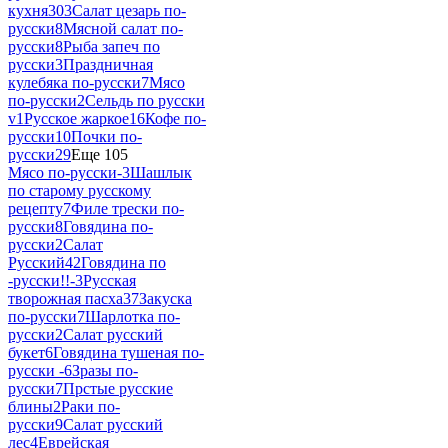
кухня
303
Салат цезарь по-
русски
8
Мясной салат по-
русски
8
Рыба запеч по
русски
3
Праздничная
кулебяка по-русски
7
Мясо
по-русски
2
Сельдь по русски
v
1
Русское жаркое
16
Кофе по-
русски
10
Почки по-
русски
29
Еще 105
Мясо по-русски-
3
Шашлык
по старому русскому
рецепту
7
Филе трески по-
русски
8
Говядина по-
русски
2
Салат
Русский
42
Говядина по
-русски!!-
3
Русская
творожная пасха
37
Закуска
по-русски
7
Шарлотка по-
русски
2
Салат русский
букет
6
Говядина тушеная по-
русски -
6
Зразы по-
русски
7
Прстые русские
блины
2
Раки по-
русски
9
Салат русский
лес
4
Еврейская