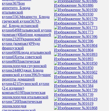
кухни
367
Бон
Изображение №301886
аппетито_Блюда
итальянской
Изображение №301930
кухни
556
Эфхаристо_Блюда
греческой кухни
567
О-
Изображение №301579
ла!_Блюда испанской
кухни
649
Итальянской кухни
Изображение №301773
(компакт)
0
Библия домашней
кухни
2320
Украинской
Изображение №301596
кухни (компакт)
0
Чудо
французской
Изображение №301804
кухни
669
Блюда итальянской
кухни
0
Хиты советской
Изображение №301893
кухни
86
Практическая
энциклопедия грузинской
Изображение №301850
кухни
2448
Оджах Блюда
армянской кухни
396
Лучшие
Изображение №301602
рецепты домашней
кухни
421
Грузинской кухни
Изображение №301584
(2-е издание)
компакт
619
Практическая
Изображение №301739
энциклопедия итальянской
кухни
720
Практическая
Изображение №301619
энциклопедия
средиземноморской