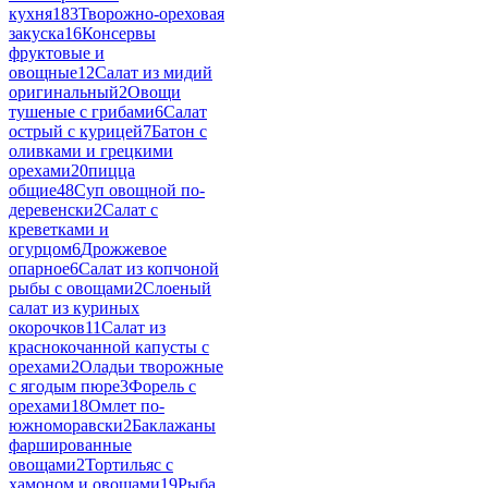
кухня
183
Творожно-ореховая
закуска
16
Консервы
фруктовые и
овощные
12
Салат из мидий
оригинальный
2
Овощи
тушеные с грибами
6
Салат
острый с курицей
7
Батон с
оливками и грецкими
орехами
20
пицца
общие
48
Суп овощной по-
деревенски
2
Салат с
креветками и
огурцом
6
Дрожжевое
опарное
6
Салат из копчоной
рыбы с овощами
2
Слоеный
салат из куриных
окорочков
11
Салат из
краснокочанной капусты с
орехами
2
Оладьи творожные
с ягодым пюре
3
Форель с
орехами
18
Омлет по-
южноморавски
2
Баклажаны
фаршированные
овощами
2
Тортильяс с
хамоном и овощами
19
Рыба