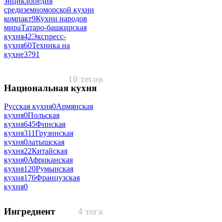
энциклопедия
средиземноморской кухни
компакт
9
Кухни народов
мираТатаро-башкирская
кухня
42
Экспресс-
кухня
60
Техника на
кухне
3791
10 тегов
Национальная кухня
Русская кухня
0
Армянская
кухня
0
Польская
кухня
645
Финская
кухня
311
Грузинская
кухня
0
латышская
кухня
22
Китайская
кухня
0
Африканская
кухня
120
Румынская
кухня
176
Французская
кухня
0
Ингредиент
4 тега