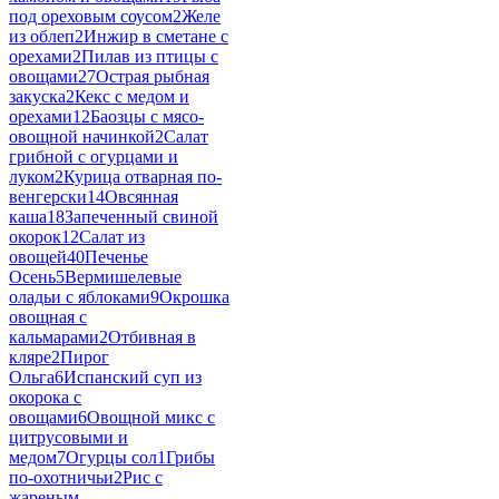
под ореховым соусом
2
Желе
из облеп
2
Инжир в сметане с
орехами
2
Пилав из птицы с
овощами
27
Острая рыбная
закуска
2
Кекс с медом и
орехами
12
Баозцы с мясо-
овощной начинкой
2
Салат
грибной с огурцами и
луком
2
Курица отварная по-
венгерски
14
Овсянная
каша
18
Запеченный свиной
окорок
12
Салат из
овощей
40
Печенье
Осень
5
Вермишелевые
оладьи с яблоками
9
Окрошка
овощная с
кальмарами
2
Отбивная в
кляре
2
Пирог
Ольга
6
Испанский суп из
окорока с
овощами
6
Овощной микс с
цитрусовыми и
медом
7
Огурцы сол
1
Грибы
по-охотничьи
2
Рис с
жареным