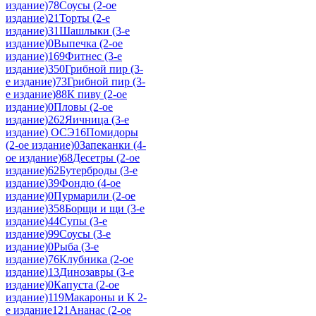
издание)
78
Соусы (2-ое
издание)
21
Торты (2-е
издание)
31
Шашлыки (3-е
издание)
0
Выпечка (2-ое
издание)
169
Фитнес (3-е
издание)
350
Грибной пир (3-
е издание)
73
Грибной пир (3-
е издание)
88
К пиву (2-ое
издание)
0
Пловы (2-ое
издание)
262
Яичница (3-е
издание) ОСЭ
16
Помидоры
(2-ое издание)
0
Запеканки (4-
ое издание)
68
Десетры (2-ое
издание)
62
Бутерброды (3-е
издание)
39
Фондю (4-ое
издание)
0
Пурмарили (2-ое
издание)
358
Борщи и щи (3-е
издание)
44
Супы (3-е
издание)
99
Соусы (3-е
издание)
0
Рыба (3-е
издание)
76
Клубника (2-ое
издание)
13
Динозавры (3-е
издание)
0
Капуста (2-ое
издание)
119
Макароны и К 2-
е издание
121
Ананас (2-ое