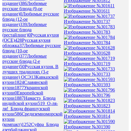
Изображение №301812
издание)
386
Любимые
русские блюда (9-ое
Изображение №301611
издание)
0
Любимые русские
блюда (12-ое
Изображение №301737
издание)
339
Любимые
русские блюда
Изображение №301783
(рестайлинг)
0
Русская кухня
(ОСЕ)
428
Русская кухня
Изображение №301784
обложка
37
Любимые русские
блюда (10-ое
Изображение №301628
издание)
377
Любимые
русские блюда (2-е
Изображение №301719
издание)
50
Русская кухня. В
лучших традициях (3-е
Изображение №301733
издание) ОСЭ
13
Кавказской
кухни
1824
Славянской
Изображение №301593
кухни
1877
Украинской
кухни
0
Европейской
Изображение №301796
кухни
1887
Намастэ_Блюда
индийской кухни
519
_О-ля-
Изображение №301823
ля!_Блюда французской
кухни
586
Средиземноморской
Изображение №301814
кухни
(компакт)
1252
Суфра_Блюда
Изображение №301590
азербайджанской