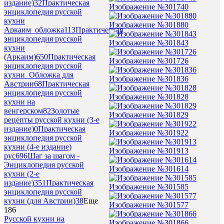
издание)
32
Практическая
Изображение №301740
энциклопедия русской
кухни
Изображение №301880
Аркаим_обложка
113
Практическая
энциклопедия русской
Изображение №301843
кухни
(Аркаим)
650
Практическая
Изображение №301726
энциклопедия русской
кухни_Обложка для
Изображение №301836
Австрии
68
Практическая
энциклопедия русской
Изображение №301828
кухни на
венгерском
82
Золотые
Изображение №301829
рецепты русской кухни (3-е
издание)
0
Практическая
Изображение №301922
энциклопедия русской
кухни (4-е издание)
Изображение №301913
рус
696
Шаг за шагом -
Энциклопедия русской
Изображение №301614
кухни (2-е
издание)
351
Практическая
Изображение №301585
энциклопедия русской
кухни (для Австрии)
38
Еще
Изображение №301577
186
Русской кухни на
Изображение №301866