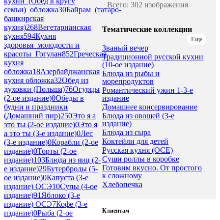
кухни_(Обед в кругу
Всего: 302 изображения
семьи)_обложка
30
Байрам_(татаро-
башкирская
кухня)
268
Вегетарианская
Тематические коллекции
кухня
594
Кухня
Еще
здоровья_молодости и
Званый вечер
красоты_Гогулан
852
Греческая
Традиционной русской кухни
кухня
(10-ое издание)
обложка
18
Азербайджанская
Блюда из рыбы и
кухня обложка
32
Обед из
морепродуктов
духовки (Польша)
76
Огурцы
Романтический ужин 1-3-е
издание
(2-ое издание)
0
Обеды в
Домашнее консервирование
будни и праздники
Блюда из овощей (3-е
(Домашний пир)
250
Это я а
издание)
это ты (2-ое издание)
0
Это я
Блюда из сыра
а это ты (3-е издание)
0
Лес
Коктейли для детей
(3-е издание)
0
Корабли (2-ое
Русская кухня (ОСЕ)
издание)
0
Торты (2-ое
Суши роллы в коробке
издание)
103
Блюда из яиц (2-
Готовим вкусно. От простого
е издание)
29
Бутерброды (5-
к сложному
ое издание)
0
Капуста (3-е
Хлебопечка
издание) ОСЭ
10
Супы (4-ое
издание)
91
Яблоко (3-е
издание) ОСЭ
7
Кофе (3-е
Клиентам
издание)
0
Рыба (2-ое