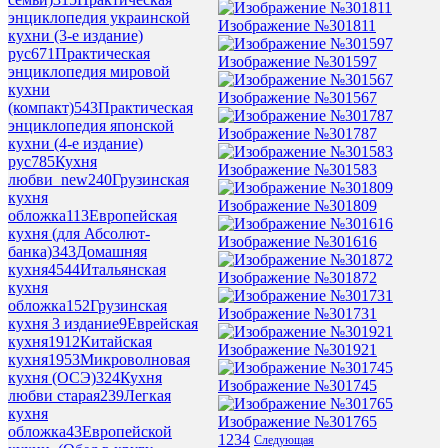
энциклопедия украинской
Изображение №301811
кухни (3-е издание)
рус
671
Практическая
Изображение №301597
энциклопедия мировой
кухни
Изображение №301567
(компакт)
543
Практическая
энциклопедия японской
Изображение №301787
кухни (4-е издание)
рус
785
Кухня
Изображение №301583
любви_new
240
Грузинская
кухня
Изображение №301809
обложка
113
Европейская
кухня (для Абсолют-
Изображение №301616
банка)
343
Домашняя
кухня
4544
Итальянская
Изображение №301872
кухня
обложка
152
Грузинская
Изображение №301731
кухня 3 издание
9
Еврейская
кухня
1912
Китайская
Изображение №301921
кухня
1953
Микроволновая
кухня (ОСЭ)
324
Кухня
Изображение №301745
любви старая
239
Легкая
кухня
Изображение №301765
обложка
43
Европейской
1
2
3
4
Следующая