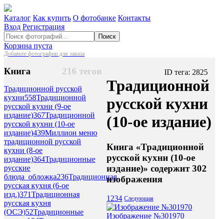
Каталог
Как купить
О фотобанке
Контакты
Вход
Регистрация
Поиск
Корзина пуста
Добавьте фотографии для заказа
Книга
216 тегов
ID тега: 2825
Традиционной
Традиционной русской
кухни
558
Традиционной
русской кухни
русской кухни (9-ое
издание)
367
Традиционной
(10-ое издание)
русской кухни (10-ое
издание)
439
Миллион меню
традиционной русской
Книга «Традиционной
кухни (8-ое
русской кухни (10-ое
издание)
364
Традиционные
издание)» содержит 302
русские
блюда_обложка
236
Традиционная
изображения
русская кухня (6-ое
изд.)
371
Традиционная
1
2
3
4
Следующая
русская кухня
(ОСЭ)
52
Традиционные
Изображение №301970