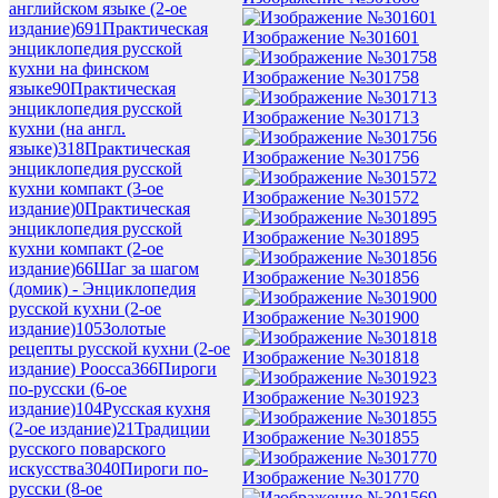
английском языке (2-ое
издание)
691
Практическая
Изображение №301601
энциклопедия русской
кухни на финском
Изображение №301758
языке
90
Практическая
энциклопедия русской
Изображение №301713
кухни (на англ.
языке)
318
Практическая
Изображение №301756
энциклопедия русской
кухни компакт (3-ое
Изображение №301572
издание)
0
Практическая
энциклопедия русской
Изображение №301895
кухни компакт (2-ое
издание)
66
Шаг за шагом
Изображение №301856
(домик) - Энциклопедия
русской кухни (2-ое
Изображение №301900
издание)
105
Золотые
рецепты русской кухни (2-ое
Изображение №301818
издание) Роосса
366
Пироги
по-русски (6-ое
Изображение №301923
издание)
104
Русская кухня
(2-ое издание)
21
Традиции
Изображение №301855
русского поварского
искусства
3040
Пироги по-
Изображение №301770
русски (8-ое