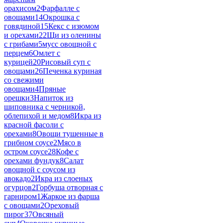
орахисом
2
Фарфалле с
овощами
14
Окрошка с
говядиной
15
Кекс с изюмом
и орехами
22
Щи из оленины
с грибами
5
мусс овощной с
перцем
6
Омлет с
курицей
20
Рисовый суп с
овощами
26
Печенка куриная
со свежими
овощами
4
Пряные
орешки
3
Напиток из
шиповника с черникой,
облепихой и медом
8
Икра из
красной фасоли с
орехами
8
Овощи тушенные в
грибном соусе
2
Мясо в
остром соусе
28
Кофе с
орехами фундук
8
Салат
овощной с соусом из
авокадо
2
Икра из слоеных
огурцов
2
Горбуша отворная с
гарниром
1
Жаркое из фарша
с овощами
2
Ореховый
пирог
37
Овсяный