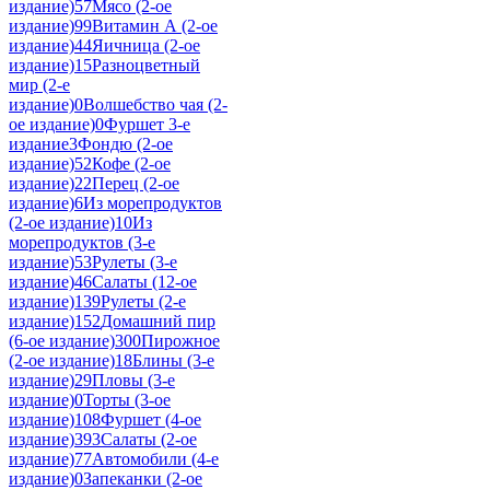
издание)
57
Мясо (2-ое
издание)
99
Витамин А (2-ое
издание)
44
Яичница (2-ое
издание)
15
Разноцветный
мир (2-е
издание)
0
Волшебство чая (2-
ое издание)
0
Фуршет 3-е
издание
3
Фондю (2-ое
издание)
52
Кофе (2-ое
издание)
22
Перец (2-ое
издание)
6
Из морепродуктов
(2-ое издание)
10
Из
морепродуктов (3-е
издание)
53
Рулеты (3-е
издание)
46
Салаты (12-ое
издание)
139
Рулеты (2-е
издание)
152
Домашний пир
(6-ое издание)
300
Пирожное
(2-ое издание)
18
Блины (3-е
издание)
29
Пловы (3-е
издание)
0
Торты (3-ое
издание)
108
Фуршет (4-ое
издание)
393
Салаты (2-ое
издание)
77
Автомобили (4-е
издание)
0
Запеканки (2-ое