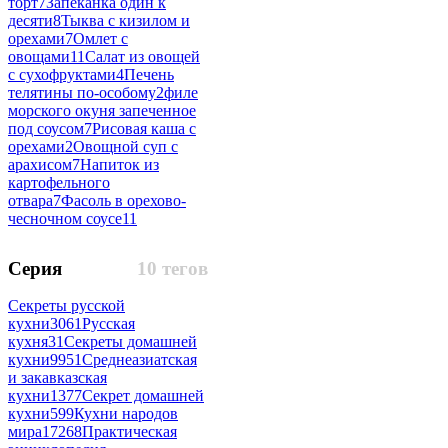
торт
7
Запеканка один к
десяти
8
Тыква с кизилом и
орехами
7
Омлет с
овощами
11
Салат из овощей
с сухофруктами
4
Печень
телятины по-особому
2
филе
морского окуня запеченное
под соусом
7
Рисовая каша с
орехами
2
Овощной суп с
арахисом
7
Напиток из
картофельного
отвара
7
Фасоль в орехово-
чесночном соусе
11
Серия
10 тегов
Секреты русской
кухни
3061
Русская
кухня
31
Секреты домашней
кухни
9951
Среднеазиатская
и закавказская
кухни
1377
Секрет домашней
кухни
599
Кухни народов
мира
17268
Практическая