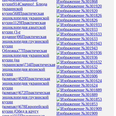
Изображение №301868
кухни
914
Смачно!_Блюда
украинской
Изображение №301920
кухни
568
Практическая
энциклопедия украинской
Изображение №301826
кухни
1129
Практическая
энциклопедия азиатской
Изображение №301933
кухни (3-е
издание)
96
Практическая
Изображение №301633
энциклопедия грузинской
кухни
Изображение №301943
Обложка
77
Практическая
энциклопедия украинской
Изображение №301936
кухни (на
украинском)
734
Практическая
Изображение №301632
энциклопедия японской
кухни
Изображение №301606
(компакт)
820
Практическая
энциклопедия украинской
Изображение №301624
кухни
(компакт)
672
Практическая
Изображение №301889
энциклопедия грузинской
кухни
Изображение №301853
(компакт)
678
Европейской
кухни (Обед в кругу
Изображение №301909
семьи)
315
Практическая