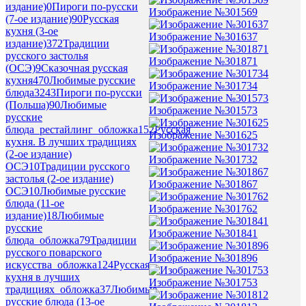
издание)
0
Пироги по-русски
Изображение №301569
(7-ое издание)
90
Русская
кухня (3-ое
Изображение №301637
издание)
372
Традиции
русского застолья
Изображение №301871
(ОСЭ)
9
Сказочная русская
кухня
470
Любимые русские
Изображение №301734
блюда
3243
Пироги по-русски
(Польша)
90
Любимые
Изображение №301573
русские
блюда_рестайлинг_обложка
152
Русская
Изображение №301625
кухня. В лучших традициях
(2-ое издание)
Изображение №301732
ОСЭ
10
Традиции русского
застолья (2-ое издание)
Изображение №301867
ОСЭ
10
Любимые русские
блюда (11-ое
Изображение №301762
издание)
18
Любимые
русские
Изображение №301841
блюда_обложка
79
Традиции
русского поварского
Изображение №301896
искусства_обложка
124
Русская
кухня в лучших
Изображение №301753
традициях_обложка
37
Любимые
русские блюда (13-ое