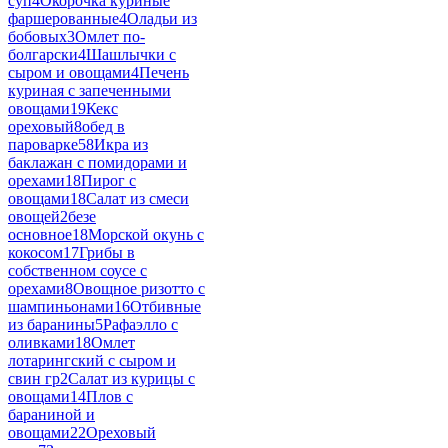
суп
4
Окорочка куриные
фаршерованные
4
Оладьи из
бобовых
3
Омлет по-
болгарски
4
Шашлычки с
сыром и овощами
4
Печень
куриная с запеченными
овощами
19
Кекс
ореховый
8
обед в
пароварке
58
Икра из
баклажан с помидорами и
орехами
18
Пирог с
овощами
18
Салат из смеси
овощей
2
безе
основное
18
Морской окунь с
кокосом
17
Грибы в
собственном соусе с
орехами
8
Овощное ризотто с
шампиньонами
16
Отбивные
из баранины
5
Рафаэлло с
оливками
18
Омлет
лотарингский с сыром и
свин гр
2
Салат из курицы с
овощами
14
Плов с
бараниной и
овощами
22
Ореховый