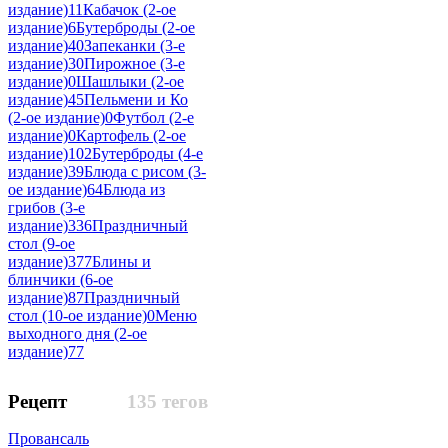
издание)
11
Кабачок (2-ое
издание)
6
Бутерброды (2-ое
издание)
40
Запеканки (3-е
издание)
30
Пирожное (3-е
издание)
0
Шашлыки (2-ое
издание)
45
Пельмени и Ко
(2-ое издание)
0
Футбол (2-е
издание)
0
Картофель (2-ое
издание)
102
Бутерброды (4-е
издание)
39
Блюда с рисом (3-
ое издание)
64
Блюда из
грибов (3-е
издание)
336
Праздничный
стол (9-ое
издание)
377
Блины и
блинчики (6-ое
издание)
87
Праздничный
стол (10-ое издание)
0
Меню
выходного дня (2-ое
издание)
77
Рецепт
135 тегов
Провансаль