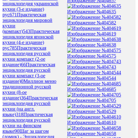
Изображение №404657
энциклопедия украинской
кухни (3-е издание)
Изображение №404635
рус
671
Практическая
энциклопедия мировой
Изображение №404582
кухни
(компакт)
543
Практическая
Изображение №404619
энциклопедия японской
кухни (4-е издание)
Изображение №404638
рус
785
Практическая
энциклопедия русской
Изображение №404575
кухни компакт (2-ое
издание)
66
Практическая
Изображение №404743
энциклопедия русской
кухни компакт (3-ое
Изображение №404544
издание)
0
Миллион меню
традиционной русской
Изображение №404685
кухни (8-ое
издание)
364
Практическая
Изображение №404705
энциклопедия русской
кухни (на англ.
Изображение №404529
языке)
318
Практическая
энциклопедия русской
Изображение №404610
кухни на финском
языке
90
Шаг за шагом
Изображение №404658
(домик) - Энциклопедия