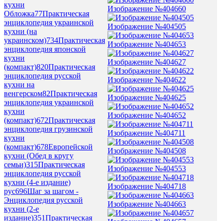
кухни
Изображение №404660
Обложка
77
Практическая
энциклопедия украинской
Изображение №404505
кухни (на
украинском)
734
Практическая
Изображение №404653
энциклопедия японской
кухни
Изображение №404627
(компакт)
820
Практическая
энциклопедия русской
Изображение №404622
кухни на
венгерском
82
Практическая
Изображение №404625
энциклопедия украинской
кухни
Изображение №404652
(компакт)
672
Практическая
энциклопедия грузинской
Изображение №404711
кухни
(компакт)
678
Европейской
Изображение №404508
кухни (Обед в кругу
семьи)
315
Практическая
Изображение №404553
энциклопедия русской
кухни (4-е издание)
Изображение №404718
рус
696
Шаг за шагом -
Энциклопедия русской
Изображение №404663
кухни (2-е
издание)
351
Практическая