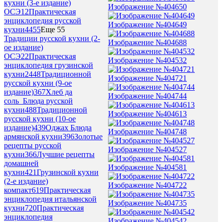
кухни (3-е издание)
Изображение №404650
ОСЭ
12
Практическая
энциклопедия русской
Изображение №404649
кухни
4455
Еще 55
Традиции русской кухни (2-
Изображение №404688
ое издание)
ОСЭ
22
Практическая
Изображение №404532
энциклопедия грузинской
кухни
2448
Традиционной
Изображение №404721
русской кухни (9-ое
издание)
367
Хлеб да
Изображение №404744
соль_Блюда русской
кухни
488
Традиционной
Изображение №404613
русской кухни (10-ое
издание)
439
Оджах Блюда
Изображение №404748
армянской кухни
396
Золотые
рецепты русской
Изображение №404527
кухни
366
Лучшие рецепты
домашней
Изображение №404581
кухни
421
Грузинской кухни
(2-е издание)
Изображение №404722
компакт
619
Практическая
энциклопедия итальянской
Изображение №404735
кухни
720
Практическая
энциклопедия
Изображение №404542