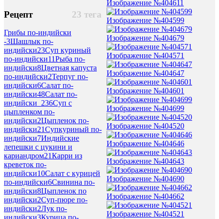
Изображение №404611
Рецепт
23 тега
Изображение №404599
Грибы по-индийски
Изображение №404679
-
3
Шашлык по-
индийски
23
Суп куриный
Изображение №404571
по-индийски
11
Рыба по-
индийски
8
Цветная капуста
Изображение №404647
по-индийски
2
Терпуг по-
индийски
6
Салат по-
Изображение №404601
индийски
48
Салат по-
индийски_2
36
Суп с
Изображение №404699
цыпленком по-
индийски
2
Цыпленок по-
Изображение №404520
индийски
21
Супкуриный по-
индийски
7
Индийские
Изображение №404646
лепешки с цукини и
кариандром
21
Карри из
Изображение №404643
креветок по-
индийски
10
Салат с курицей
Изображение №404690
по-индийски
6
Свинина по-
индийски
8
Цыпленок по
Изображение №404662
индийски
2
Суп-пюре по-
индийски
2
Лук по-
Изображение №404521
индийски
3
Курица по-