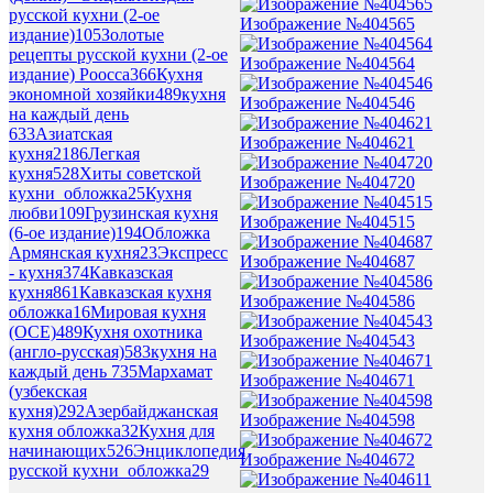
русской кухни (2-ое
Изображение №404565
издание)
105
Золотые
рецепты русской кухни (2-ое
Изображение №404564
издание) Роосса
366
Кухня
экономной хозяйки
489
кухня
Изображение №404546
на каждый день
6
33
Азиатская
Изображение №404621
кухня
2186
Легкая
кухня
528
Хиты советской
Изображение №404720
кухни_обложка
25
Кухня
любви
109
Грузинская кухня
Изображение №404515
(6-ое издание)
194
Обложка
Армянская кухня
23
Экспресс
Изображение №404687
- кухня
374
Кавказская
кухня
861
Кавказская кухня
Изображение №404586
обложка
16
Мировая кухня
(ОСЕ)
489
Кухня охотника
Изображение №404543
(англо-русская)
583
кухня на
каждый день 7
35
Мархамат
Изображение №404671
(узбекская
кухня)
292
Азербайджанская
Изображение №404598
кухня обложка
32
Кухня для
начинающих
526
Энциклопедия
Изображение №404672
русской кухни_обложка
29