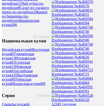
индийски
15
Чай пунш по-
Изображение №404570
индийски
8
Салат из сладкого
перца по-индийски
2
Жаркое
Изображение №404631
из баранины по-
индийски
4
Башкирская
Изображение №404584
кухня
286
Изображение №404746
10 тегов
Изображение №404506
Национальная кухня
Изображение №404740
Индийская кухня
0
Восточная
кухня
0
Туркменская
Изображение №404626
кухня
13
Итальянская
кухня
0
Эстонская
Изображение №404541
кухня
15
Немецкая
кухня
0
Английская
Изображение №404725
кухня
145
Вьетнамская
кухня
90
Узбекская
Изображение №404684
кухня
0
Казахская кухня
499
Изображение №404591
Серия
7 тегов
Изображение №404528
1
2
3
4
5
Секреты русской
Следующая