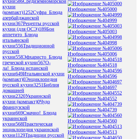
кухни
586
Средиземноморской
кухни
Изображение №405000
(компакт)
1252
Суфра_Блюда
азербайджанской
Изображение №404999
кухни
367
Рецепты русской
кухни (для ОСЭ)
189
Бон
Изображение №405003
аппетито_Блюда
итальянской
Изображение №404998
кухни
556
Традиционной
русской
Изображение №405006
кухни
558
Эфхаристо_Блюда
греческой кухни
567
О-
Изображение №404518
ла!_Блюда испанской
кухни
649
Итальянской кухни
Изображение №404596
(компакт)
0
Энциклопедия
русской кухни
3251
Библия
Изображение №404697
домашней
кухни
2320
Украинской
Изображение №404552
кухни (компакт)
0
Чудо
французской
Изображение №404739
кухни
669
Смачно!_Блюда
украинской
Изображение №404560
кухни
568
Практическая
энциклопедия украинской
Изображение №404513
кухни
1129
Традиции русской