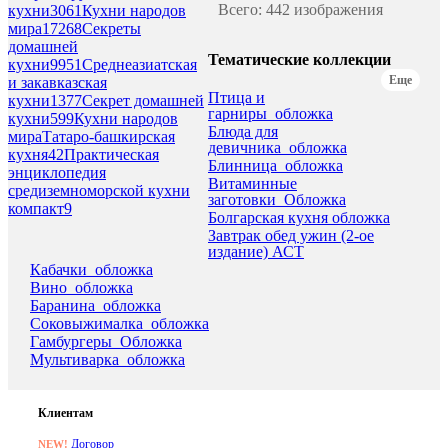
Всего: 442 изображения
кухни
3061
Кухни народов
мира
17268
Секреты
домашней
Тематические коллекции
кухни
9951
Среднеазиатская
Еще
и закавказская
Птица и
кухни
1377
Секрет домашней
гарниры_обложка
кухни
599
Кухни народов
Блюда для
мираТатаро-башкирская
девичника_обложка
кухня
42
Практическая
Блинница_обложка
энциклопедия
Витаминные
средиземноморской кухни
заготовки_Обложка
компакт
9
Болгарская кухня обложка
Завтрак обед ужин (2-ое
издание) АСТ
Кабачки_обложка
Вино_обложка
Баранина_обложка
Соковыжималка_обложка
Гамбургеры_Обложка
Мультиварка_обложка
Клиентам
Договор
NEW!