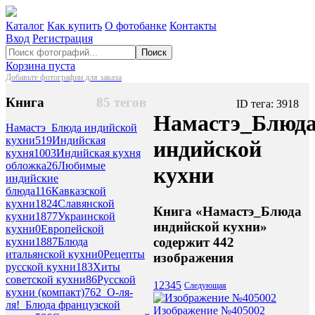
Каталог
Как купить
О фотобанке
Контакты
Вход
Регистрация
Поиск
Корзина пуста
Добавьте фотографии для заказа
Книга
85 тегов
ID тега: 3918
Намастэ_Блюд
Намастэ_Блюда индийской
кухни
519
Индийская
индийской
кухня
1003
Индийская кухня
обложка
26
Любимые
кухни
индийские
блюда
116
Кавказской
кухни
1824
Славянской
Книга «Намастэ_Блюда
кухни
1877
Украинской
индийской кухни»
кухни
0
Европейской
содержит 442
кухни
1887
Блюда
итальянской кухни
0
Рецепты
изображения
русской кухни
183
Хиты
советской кухни
86
Русской
1
2
3
4
5
Следующая
кухни (компакт)
762
_О-ля-
ля!_Блюда французской
Изображение №405002