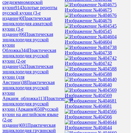
средиземноморской
кухни
914
Золотые рецепты
Изображение №404675
русской кухни (3-е
издание)
0
Практическая
Изображение №404676
энциклопедия азиатской
кухни (3-е
Изображение №404545
издание)
96
Практическая
энциклопедия русской
Изображение №404604
кухни
Обложка
344
Практическая
Изображение №404738
энциклопедия русской
кухни (2-ое
Изображение №404742
издание)
32
Практическая
энциклопедия русской
Изображение №404588
кухни (для
Австрии)
38
Практическая
Изображение №404640
энциклопедия русской
кухни
Изображение №404569
Аркаим_обложка
113
Практическая
энциклопедия русской
Изображение №404681
кухни (Аркаим)
650
Русской
кухни на английском языке
Изображение №404566
(2-ое
издание)
691
Практическая
Изображение №404644
энциклопедия грузинской