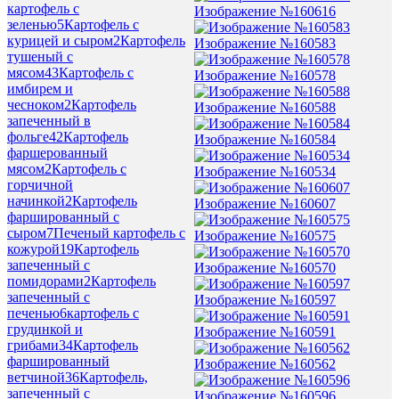
картофель с
Изображение №160616
зеленью
5
Картофель с
курицей и сыром
2
Картофель
Изображение №160583
тушеный с
мясом
43
Картофель с
Изображение №160578
имбирем и
чесноком
2
Картофель
Изображение №160588
запеченный в
фольге
42
Картофель
Изображение №160584
фаршерованный
мясом
2
Картофель с
Изображение №160534
горчичной
начинкой
2
Картофель
Изображение №160607
фаршированный с
сыром
7
Печеный картофель с
Изображение №160575
кожурой
19
Картофель
запеченный с
Изображение №160570
помидорами
2
Картофель
запеченный с
Изображение №160597
печенью
6
картофель с
грудинкой и
Изображение №160591
грибами
34
Картофель
фаршированный
Изображение №160562
ветчиной
36
Картофель,
запеченный с
Изображение №160596