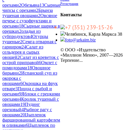
Регистрация
орехами
2
Обезьяна
13
Сырные
чипсы с орехами
2
Брынза
Контакты
тушеная овощами
2
Овсяное
печеье с сухофруктами и
+7 (351) 239-15-26
орехами
18
Сырные шарики в
орешках
2
оладьи из
Челябинск, Карла Маркса 38
субпродуктов
4
Огурцы
foto@arkaim.biz
тушеные
2
Семга отварная с
гарниром
24
Салат из
© ООО «Издательство
сельдерея и сырых
«Миллион Меню», 2007—2026
овощей
2
Салат из креветок с
Терпение...
острой приправой
6
Омлет с
помидорами
18
Овощное
бирьяни
2
Испанский суп из
окорока с
овощами
6
Окрошка на фрук
отваре
3
Пицца с рыбой и
орехами
9
Яблоки с грецкими
орехами
4
Кролик тушеный с
овощами
19
Пудинг
ореховый
4
Рыбное рагу с
овощами
20
Цыпленок
фаршированный картофелем
м оливками
6
Цыпленок по