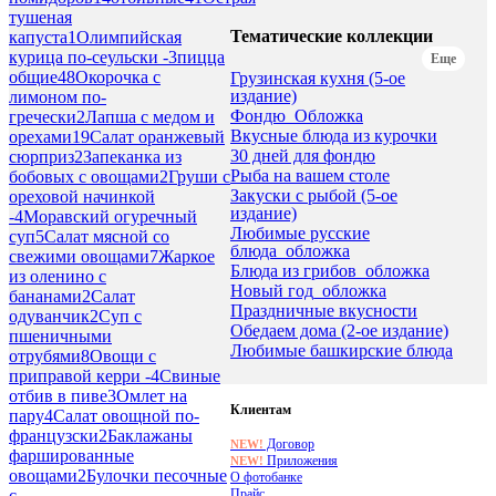
тушеная
Тематические коллекции
капуста
1
Олимпийская
курица по-сеульски -
3
пицца
Еще
общие
48
Окорочка с
Грузинская кухня (5-ое
издание)
лимоном по-
Фондю_Обложка
гречески
2
Лапша с медом и
Вкусные блюда из курочки
орехами
19
Салат оранжевый
30 дней для фондю
сюрприз
2
Запеканка из
Рыба на вашем столе
бобовых с овощами
2
Груши с
Закуски с рыбой (5-ое
ореховой начинкой
издание)
-
4
Моравский огуречный
Любимые русские
суп
5
Салат мясной со
блюда_обложка
свежими овощами
7
Жаркое
Блюда из грибов_обложка
из оленино с
Новый год_обложка
бананами
2
Салат
Праздничные вкусности
одуванчик
2
Суп с
Обедаем дома (2-ое издание)
пшеничными
Любимые башкирские блюда
отрубями
8
Овощи с
приправой керри -
4
Свиные
отбив в пиве
3
Омлет на
Клиентам
пару
4
Салат овощной по-
французски
2
Баклажаны
Договор
NEW!
фаршированные
Приложения
NEW!
овощами
2
Булочки песочные
О фотобанке
Прайс
с