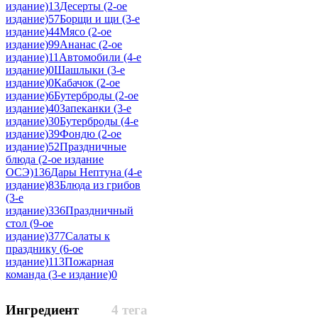
издание)
13
Десерты (2-ое
издание)
57
Борщи и щи (3-е
издание)
44
Мясо (2-ое
издание)
99
Ананас (2-ое
издание)
11
Автомобили (4-е
издание)
0
Шашлыки (3-е
издание)
0
Кабачок (2-ое
издание)
6
Бутерброды (2-ое
издание)
40
Запеканки (3-е
издание)
30
Бутерброды (4-е
издание)
39
Фондю (2-ое
издание)
52
Праздничные
блюда (2-ое издание
ОСЭ)
136
Дары Нептуна (4-е
издание)
83
Блюда из грибов
(3-е
издание)
336
Праздничный
стол (9-ое
издание)
377
Салаты к
празднику (6-ое
издание)
113
Пожарная
команда (3-е издание)
0
Ингредиент
4 тега