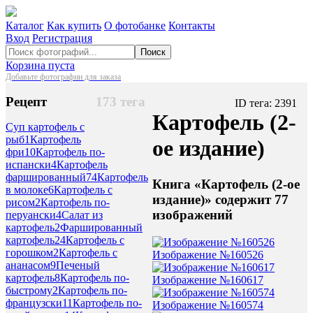
Каталог
Как купить
О фотобанке
Контакты
Вход
Регистрация
Поиск
Корзина пуста
Добавьте фотографии для заказа
Рецепт
173 тега
ID тега: 2391
Картофель (2-
Суп картофель с
рыб
1
Картофель
ое издание)
фри
10
Картофель по-
испански
4
Картофель
фаршированный
74
Картофель
Книга «Картофель (2-ое
в молоке
6
Картофель с
издание)» содержит 77
рисом
2
Картофель по-
изображений
перуански
4
Салат из
картофель
2
Фаршированный
картофель
24
Картофель с
горошком
2
Картофель с
Изображение №160526
ананасом
9
Печеный
картофель
8
Картофель по-
Изображение №160617
быстрому
2
Картофель по-
французски
11
Картофель по-
Изображение №160574