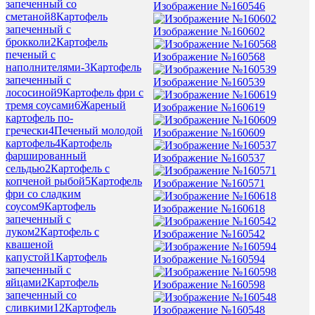
запеченный со
Изображение №160546
сметаной
8
Картофель
запеченный с
Изображение №160602
брокколи
2
Картофель
печеный с
Изображение №160568
наполнителями-
3
Картофель
запеченный с
Изображение №160539
лососиной
9
Картофель фри с
тремя соусами
6
Жареный
Изображение №160619
картофель по-
гречески
4
Печеный молодой
Изображение №160609
картофель
4
Картофель
фаршированный
Изображение №160537
сельдью
2
Картофель с
копченой рыбой
5
Картофель
Изображение №160571
фри со сладким
соусом
9
Картофель
Изображение №160618
запеченный с
луком
2
Картофель с
Изображение №160542
квашеной
капустой
1
Картофель
Изображение №160594
запеченный с
яйцами
2
Картофель
Изображение №160598
запеченный со
сливкими
12
Картофель
Изображение №160548