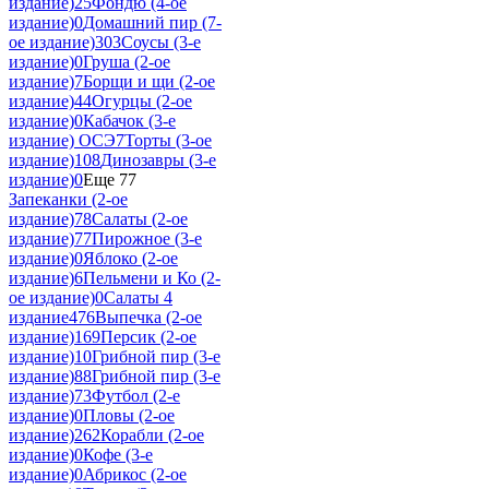
издание)
25
Фондю (4-ое
издание)
0
Домашний пир (7-
ое издание)
303
Соусы (3-е
издание)
0
Груша (2-ое
издание)
7
Борщи и щи (2-ое
издание)
44
Огурцы (2-ое
издание)
0
Кабачок (3-е
издание) ОСЭ
7
Торты (3-ое
издание)
108
Динозавры (3-е
издание)
0
Еще 77
Запеканки (2-ое
издание)
78
Салаты (2-ое
издание)
77
Пирожное (3-е
издание)
0
Яблоко (2-ое
издание)
6
Пельмени и Ко (2-
ое издание)
0
Салаты 4
издание
476
Выпечка (2-ое
издание)
169
Персик (2-ое
издание)
10
Грибной пир (3-е
издание)
88
Грибной пир (3-е
издание)
73
Футбол (2-е
издание)
0
Пловы (2-ое
издание)
262
Корабли (2-ое
издание)
0
Кофе (3-е
издание)
0
Абрикос (2-ое