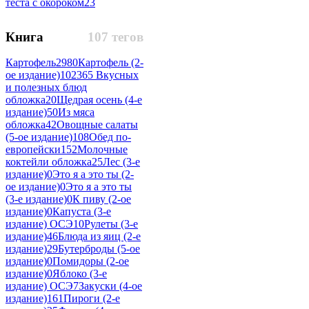
теста с окороком
23
Книга
107 тегов
Картофель
2980
Картофель (2-
ое издание)
102
365 Вкусных
и полезных блюд
обложка
20
Щедрая осень (4-е
издание)
50
Из мяса
обложка
42
Овощные салаты
(5-ое издание)
108
Обед по-
европейски
152
Молочные
коктейли обложка
25
Лес (3-е
издание)
0
Это я а это ты (2-
ое издание)
0
Это я а это ты
(3-е издание)
0
К пиву (2-ое
издание)
0
Капуста (3-е
издание) ОСЭ
10
Рулеты (3-е
издание)
46
Блюда из яиц (2-е
издание)
29
Бутерброды (5-ое
издание)
0
Помидоры (2-ое
издание)
0
Яблоко (3-е
издание) ОСЭ
7
Закуски (4-ое
издание)
161
Пироги (2-е