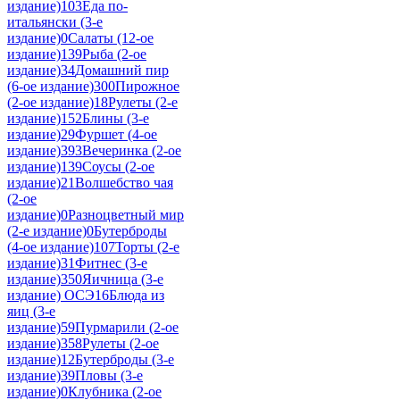
издание)
103
Еда по-
итальянски (3-е
издание)
0
Салаты (12-ое
издание)
139
Рыба (2-ое
издание)
34
Домашний пир
(6-ое издание)
300
Пирожное
(2-ое издание)
18
Рулеты (2-е
издание)
152
Блины (3-е
издание)
29
Фуршет (4-ое
издание)
393
Вечеринка (2-ое
издание)
139
Соусы (2-ое
издание)
21
Волшебство чая
(2-ое
издание)
0
Разноцветный мир
(2-е издание)
0
Бутерброды
(4-ое издание)
107
Торты (2-е
издание)
31
Фитнес (3-е
издание)
350
Яичница (3-е
издание) ОСЭ
16
Блюда из
яиц (3-е
издание)
59
Пурмарили (2-ое
издание)
358
Рулеты (2-ое
издание)
12
Бутерброды (3-е
издание)
39
Пловы (3-е
издание)
0
Клубника (2-ое