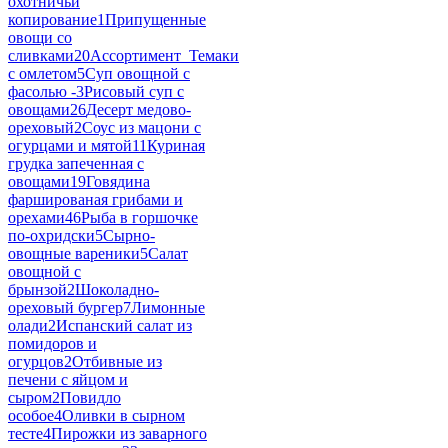
охотничьи
копирование
1
Припущенные
овощи со
сливками
20
Ассортимент_Темаки
с омлетом
5
Суп овощной с
фасолью -
3
Рисовый суп с
овощами
26
Десерт медово-
ореховый
2
Соус из мацони с
огурцами и мятой
11
Куриная
грудка запеченная с
овощами
19
Говядина
фаршированая грибами и
орехами
46
Рыба в горшочке
по-охридски
5
Сырно-
овощные вареники
5
Салат
овощной с
брынзой
2
Шоколадно-
ореховый бургер
7
Лимонные
олади
2
Испанский салат из
помидоров и
огурцов
2
Отбивные из
печени с яйцом и
сыром
2
Повидло
особое
4
Оливки в сырном
тесте
4
Пирожки из заварного