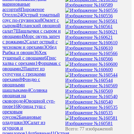
маринованые
Изображение №160589
ассорти
8
Пироженое
Отелло
24
Острый томатный
Изображение №160556
соус по-грузински
8
Омлет с
сыром
4
Испанский овощной
Изображение №160561
салат
7
Шашлычки с сыром и
овощами
4
Морс окунь запеч
Изображение №160621
с рожками
2
Салат острый с
чесноком и орехами
3
Обед
Изображение №160610
Рыбка и овощи
36
Хек
тушеный с овощами
6
Грис
Изображение №160566
халва с орехами
1
Форшмак с
овощами
2
Паштет из
Изображение №160600
сулугуни с грецкими
орехами
8
Фондю с
Изображение №160544
овощными
шашлыками
4
Солянка
Изображение №160569
овощная на
сковороде
4
Овощной суп-
Изображение №160540
пюре
16
Курица туш с
ореховым
Изображение №160535
соусом
2
Банановые
оладушки
30
Салат из
Изображение №160581
огурцов и
Всего: 77 изображений
помидоров
14
отбивные
41
Острая