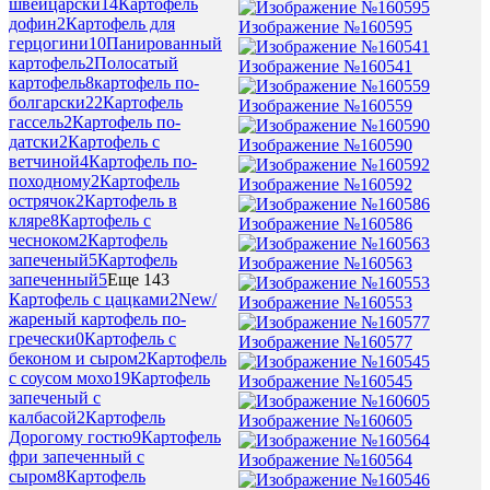
швейцарски
14
Картофель
дофин
2
Картофель для
Изображение №160595
герцогини
10
Панированный
картофель
2
Полосатый
Изображение №160541
картофель
8
картофель по-
болгарски
22
Картофель
Изображение №160559
гассель
2
Картофель по-
датски
2
Картофель с
Изображение №160590
ветчиной
4
Картофель по-
походному
2
Картофель
Изображение №160592
острячок
2
Картофель в
кляре
8
Картофель с
Изображение №160586
чесноком
2
Картофель
запеченый
5
Картофель
Изображение №160563
запеченный
5
Еще 143
Картофель с цацками
2
New/
Изображение №160553
жареный картофель по-
гречески
0
Картофель с
Изображение №160577
беконом и сыром
2
Картофель
с соусом мохо
19
Картофель
Изображение №160545
запеченый с
калбасой
2
Картофель
Изображение №160605
Дорогому гостю
9
Картофель
фри запеченный с
Изображение №160564
сыром
8
Картофель