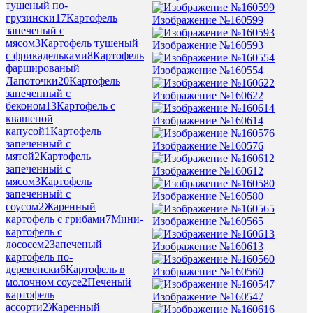
тушеный по-
грузински
17
Картофель
Изображение №160599
запеченый с
мясом
3
Картофель тушеный
Изображение №160593
с фрикадельками
8
Картофель
фаршированый
Изображение №160554
Лапоточки
20
Картофель
запеченный с
Изображение №160622
беконом
13
Картофель с
квашеной
Изображение №160614
капусой
1
Картофель
запеченный с
Изображение №160576
мятой
2
Картофель
запеченный с
Изображение №160612
мясом
3
Картофель
запеченный с
Изображение №160580
соусом
2
Жаренный
картофель с грибами
7
Мини-
Изображение №160565
картофель с
лососем
2
Запеченый
Изображение №160613
картофель по-
деревенски
6
Картофель в
Изображение №160560
молочном соусе
2
Печеный
картофель
Изображение №160547
ассорти
2
Жаренный