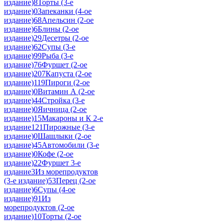
издание)
8
Торты (3-е
издание)
0
Запеканки (4-ое
издание)
68
Апельсин (2-ое
издание)
6
Блины (2-ое
издание)
29
Десетры (2-ое
издание)
62
Супы (3-е
издание)
99
Рыба (3-е
издание)
76
Фуршет (2-ое
издание)
207
Капуста (2-ое
издание)
119
Пироги (2-ое
издание)
0
Витамин А (2-ое
издание)
44
Стройка (3-е
издание)
0
Яичница (2-ое
издание)
15
Макароны и К 2-е
издание
121
Пирожные (3-е
издание)
0
Шашлыки (2-ое
издание)
45
Автомобили (3-е
издание)
0
Кофе (2-ое
издание)
22
Фуршет 3-е
издание
3
Из морепродуктов
(3-е издание)
53
Перец (2-ое
издание)
6
Супы (4-ое
издание)
91
Из
морепродуктов (2-ое
издание)
10
Торты (2-ое