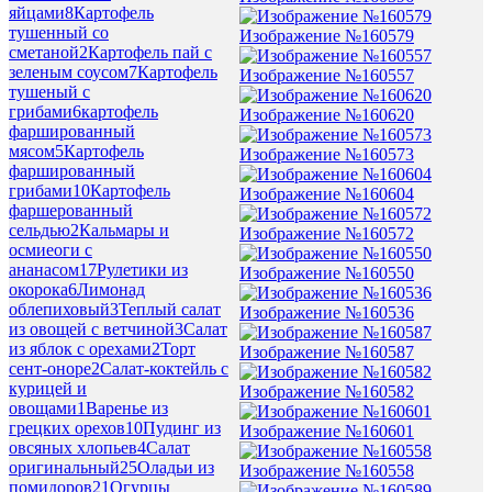
яйцами
8
Картофель
тушенный со
Изображение №160579
сметаной
2
Картофель пай с
зеленым соусом
7
Картофель
Изображение №160557
тушеный с
грибами
6
картофель
Изображение №160620
фаршированный
мясом
5
Картофель
Изображение №160573
фаршированный
грибами
10
Картофель
Изображение №160604
фаршерованный
сельдью
2
Кальмары и
Изображение №160572
осмиеоги с
ананасом
17
Рулетики из
Изображение №160550
окорока
6
Лимонад
облепиховый
3
Теплый салат
Изображение №160536
из овощей с ветчиной
3
Салат
из яблок с орехами
2
Торт
Изображение №160587
сент-оноре
2
Салат-коктейль с
курицей и
Изображение №160582
овощами
1
Варенье из
грецких орехов
10
Пудинг из
Изображение №160601
овсяных хлопьев
4
Салат
оригинальный
25
Оладьи из
Изображение №160558
помидоров
21
Огурцы