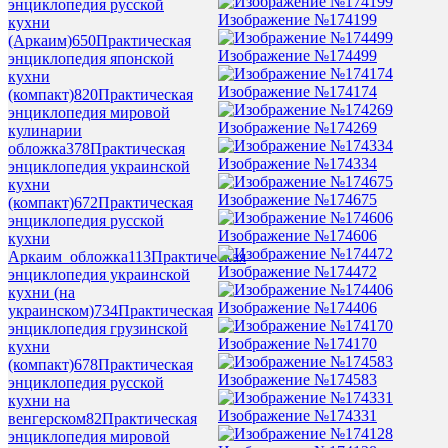
энциклопедия русской
Изображение №174199
кухни
(Аркаим)
650
Практическая
Изображение №174499
энциклопедия японской
кухни
Изображение №174174
(компакт)
820
Практическая
энциклопедия мировой
Изображение №174269
кулинарии
обложка
378
Практическая
Изображение №174334
энциклопедия украинской
кухни
Изображение №174675
(компакт)
672
Практическая
энциклопедия русской
Изображение №174606
кухни
Аркаим_обложка
113
Практическая
Изображение №174472
энциклопедия украинской
кухни (на
Изображение №174406
украинском)
734
Практическая
энциклопедия грузинской
Изображение №174170
кухни
(компакт)
678
Практическая
Изображение №174583
энциклопедия русской
кухни на
Изображение №174331
венгерском
82
Практическая
энциклопедия мировой