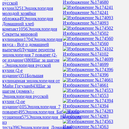
Изображение №174680
русской
кухни
3251
Энциклопедия
Изображение №174241
молодой хозяйки
обложка
49
Энциклопедия
Изображение №174093
Домашний хлеб
компакт
1056
Энциклопедия
Изображение №174502
Секреты мировой
кулинарии
1704
Энциклопедия
Изображение №174560
вкуса - Всё о домашней
выпечке
0
Лучшие рецепты
Изображение №174102
энциклопедия 7 поварят (2-
ое издание)
380
Шаг за шагом
Изображение №174699
- Энциклопедия русской
кухни (2-е
Изображение №174396
издание)
351
Большая
кулинарная энциклопедия от
Изображение №174661
Майи Гогулан
843
Шаг за
шагом (домик) -
Изображение №174553
Энциклопедия русской
кухни (2-ое
Изображение №174394
издание)
105
Энциклопедия_7
поварят
495
Энциклопедия_Бабушкины
Изображение №174283
угощения
575
Энциклопедия_Вкусности
из
Изображение №174563
теста
396
Энциклопедия_Домашние