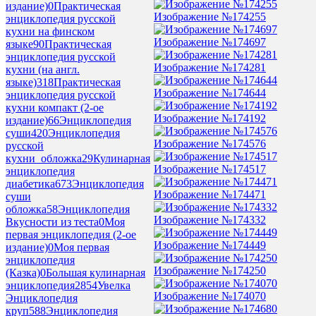
издание)
0
Практическая
Изображение №174255
энциклопедия русской
кухни на финском
Изображение №174697
языке
90
Практическая
энциклопедия русской
Изображение №174281
кухни (на англ.
языке)
318
Практическая
Изображение №174644
энциклопедия русской
кухни компакт (2-ое
Изображение №174192
издание)
66
Энциклопедия
суши
420
Энциклопедия
Изображение №174576
русской
кухни_обложка
29
Кулинарная
Изображение №174517
энциклопедия
диабетика
673
Энциклопедия
Изображение №174471
суши
обложка
58
Энциклопедия
Изображение №174332
Вкусности из теста
0
Моя
первая энциклопедия (2-ое
Изображение №174449
издание)
0
Моя первая
энциклопедия
Изображение №174250
(Казка)
0
Большая кулинарная
энциклопедия
2854
Увелка
Изображение №174070
Энциклопедия
круп
588
Энциклопедия