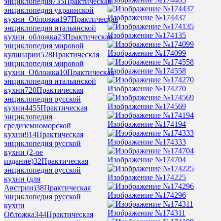
энциклопедия
735
Практическая
энциклопедия украинской
Изображение №174437
кухни_Обложка
197
Практическая
энциклопедия итальянской
Изображение №174135
кухни_обложка
23
Практическая
энциклопедия мировой
Изображение №174099
кулинарии
528
Практическая
энциклопедия мировой
Изображение №174558
кухни_Обложка
10
Практическая
энциклопедия итальянской
Изображение №174270
кухни
720
Практическая
энциклопедия русской
Изображение №174569
кухни
4455
Практическая
энциклопедия
Изображение №174194
средиземноморской
кухни
914
Практическая
Изображение №174333
энциклопедия русской
кухни (2-ое
Изображение №174704
издание)
32
Практическая
энциклопедия русской
Изображение №174225
кухни (для
Австрии)
38
Практическая
Изображение №174296
энциклопедия русской
кухни
Изображение №174311
Обложка
344
Практическая