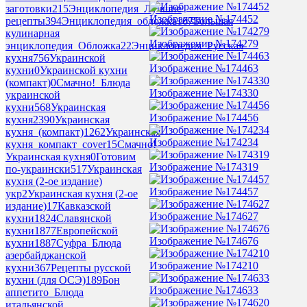
заготовки
215
Энциклопедия_Лучшие
Изображение №174452
рецепты
394
Энциклопедия_обложка
167
Большая
кулинарная
Изображение №174279
энциклопедия_Обложка
22
Энциклопедия_Русская
кухня
756
Украинской
Изображение №174463
кухни
0
Украинской кухни
(компакт)
0
Смачно!_Блюда
Изображение №174330
украинской
кухни
568
Украинская
Изображение №174456
кухня
2390
Украинская
кухня_(компакт)
1262
Украинская
Изображение №174234
кухня_компакт_cover
15
Смачно!
Украинская кухня
0
Готовим
Изображение №174319
по-украински
517
Украинская
кухня (2-ое издание)
Изображение №174457
укр
2
Украинская кухня (2-ое
издание)
17
Кавказской
Изображение №174627
кухни
1824
Славянской
кухни
1877
Европейской
Изображение №174676
кухни
1887
Суфра_Блюда
азербайджанской
Изображение №174210
кухни
367
Рецепты русской
кухни (для ОСЭ)
189
Бон
Изображение №174633
аппетито_Блюда
итальянской