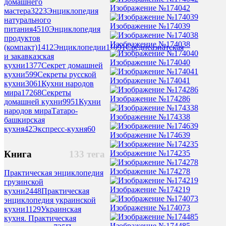
домашнего
Изображение №174042
мастера
3223
Энциклопедия
натурального
Изображение №174039
питания
4510
Энциклопедия
продуктов
Изображение №174038
(компакт)
1412
Энциклопедии
11091
Среднеазиатская
и закавказская
Изображение №174040
кухни
1377
Секрет домашней
кухни
599
Секреты русской
Изображение №174041
кухни
3061
Кухни народов
мира
17268
Секреты
Изображение №174286
домашней кухни
9951
Кухни
народов мираТатаро-
Изображение №174338
башкирская
кухня
42
Экспресс-кухня
60
Изображение №174639
Изображение №174235
Книга
133 тега
Изображение №174278
Практическая энциклопедия
грузинской
Изображение №174219
кухни
2448
Практическая
энциклопедия украинской
Изображение №174073
кухни
1129
Украинская
кухня. Практическая
Изображение №174485