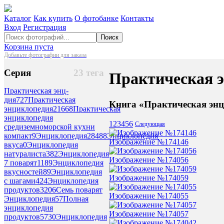
Каталог
Как купить
О фотобанке
Контакты
Вход
Регистрация
Поиск
Корзина пуста
Добавьте фотографии для заказа
Серия
23 тега
Практическая э
Практическая энц-
дия
727
Практическая
Книга «Практическая энц
энциклопедия
21668
Практическая
энциклопедия
1
2
3
4
5
6
Следующая
средиземноморской кухни
компакт
9
Энциклопедия
28488
Энциклопедия
Изображение №174146
вкуса
0
Энциклопедия
натуралиста
382
Энциклопедия
Изображение №174056
7 поварят
1189
Энциклопедия
вкусностей
89
Энциклопедия
Изображение №174059
с шагами
424
Энциклопедия
продуктов
3206
Семь поварят
Изображение №174055
Энциклопедия
57
Полная
энциклопедия
Изображение №174057
продуктов
5730
Энциклопедия