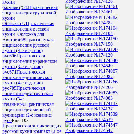
Изображение №174128
кухни
(компакт)
543
Практическая
Изображение №174461
энциклопедия грузинской
кухни
Изображение №174282
Обложка
77
Практическая
энциклопедия русской
Изображение №174104
кухни_Обложка для
Австрии
68
Практическая
Изображение №174150
энциклопедия русской
кухни (4-е издание)
Изображение №174120
рус
696
Практическая
энциклопедия украинской
Изображение №174540
кухни (3-е издание)
рус
671
Практическая
Изображение №174087
энциклопедия японской
кухни (4-е издание)
Изображение №174266
рус
785
Практическая
энциклопедия азиатской
Изображение №174083
кухни (3-е
издание)
96
Практическая
Изображение №174137
энциклопедия мировой
кулинарии (2-е издание)
Изображение №174539
рус
0
Еще 103
Практическая энциклопедия
Изображение №174547
русской кухни компакт (3-ое