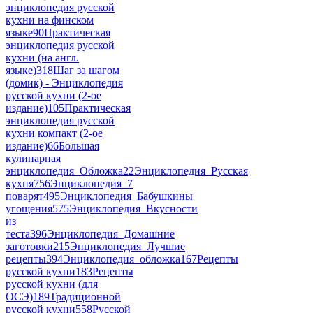
энциклопедия русской
кухни на финском
языке
90
Практическая
энциклопедия русской
кухни (на англ.
языке)
318
Шаг за шагом
(домик) - Энциклопедия
русской кухни (2-ое
издание)
105
Практическая
энциклопедия русской
кухни компакт (2-ое
издание)
66
Большая
кулинарная
энциклопедия_Обложка
22
Энциклопедия_Русская
кухня
756
Энциклопедия_7
поварят
495
Энциклопедия_Бабушкины
угощения
575
Энциклопедия_Вкусности
из
теста
396
Энциклопедия_Домашние
заготовки
215
Энциклопедия_Лучшие
рецепты
394
Энциклопедия_обложка
167
Рецепты
русской кухни
183
Рецепты
русской кухни (для
ОСЭ)
189
Традиционной
русской кухни
558
Русской