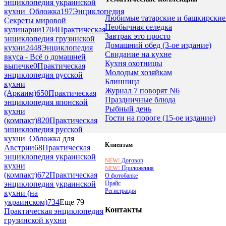
энциклопедия украинской
кухни_Обложка
197
Энциклопедия
Любимые татарские и башкирские
Секреты мировой
Необычная селедка
кулинарии
1704
Практическая
Завтрак это просто
энциклопедия грузинской
Домашний обед (3-ое издание)
кухни
2448
Энциклопедия
Свидание на кухне
вкуса - Всё о домашней
Кухня охотницы
выпечке
0
Практическая
Молодым хозяйкам
энциклопедия русской
Блинница
кухни
Журнал 7 поворят N6
(Аркаим)
650
Практическая
Праздничные блюда
энциклопедия японской
Рыбный день
кухни
Гости на пороге (15-ое издание)
(компакт)
820
Практическая
энциклопедия русской
кухни_Обложка для
Клиентам
Австрии
68
Практическая
энциклопедия украинской
Договор
NEW!
кухни
Приложения
NEW!
(компакт)
672
Практическая
О фотобанке
Прайс
энциклопедия украинской
Регистрация
кухни (на
украинском)
734
Еще 79
Контакты
Практическая энциклопедия
грузинской кухни