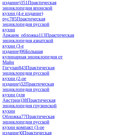
издание)
351
Практическая
энциклопедия японской
кухни (4-е издание)
рус
785
Практическая
энциклопедия русской
кухни
Аркаим_обложка
113
Практическая
энциклопедия азиатской
кухни (3-е
издание)
96
Большая
кулинарная энциклопедия от
Майи
Гогулан
843
Практическая
энциклопедия русской
кухни (2-ое
издание)
32
Практическая
энциклопедия русской
кухни (для
Австрии)
38
Практическая
энциклопедия грузинской
кухни
Обложка
77
Практическая
энциклопедия русской
кухни компакт (3-ое
издание)
0
Практическая