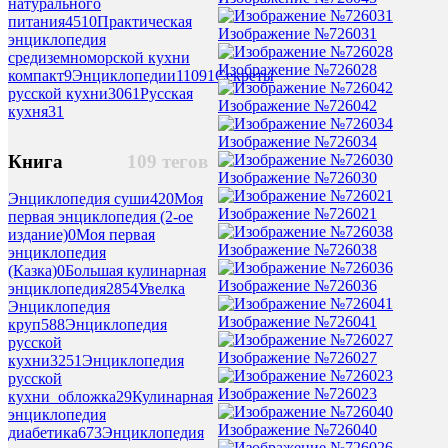
натурального
питания
4510
Практическая
Изображение №726031
энциклопедия
средиземноморской кухни
Изображение №726028
компакт
9
Энциклопедии
11091
Секреты
русской кухни
3061
Русская
Изображение №726042
кухня
31
Изображение №726034
Книга
109 тегов
Изображение №726030
Энциклопедия суши
420
Моя
Изображение №726021
первая энциклопедия (2-ое
издание)
0
Моя первая
Изображение №726038
энциклопедия
(Казка)
0
Большая кулинарная
Изображение №726036
энциклопедия
2854
Увелка
Энциклопедия
Изображение №726041
круп
588
Энциклопедия
русской
Изображение №726027
кухни
3251
Энциклопедия
русской
Изображение №726023
кухни_обложка
29
Кулинарная
энциклопедия
Изображение №726040
диабетика
673
Энциклопедия