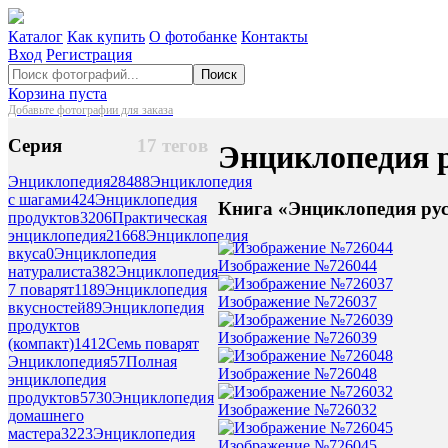
Каталог
Как купить
О фотобанке
Контакты
Вход
Регистрация
Поиск
Корзина пуста
Добавьте фотографии для заказа
Серия
17 тегов
Энциклопедия 
Энциклопедия
28488
Энциклопедия
с шагами
424
Энциклопедия
Книга «Энциклопедия рус
продуктов
3206
Практическая
энциклопедия
21668
Энциклопедия
вкуса
0
Энциклопедия
Изображение №726044
натуралиста
382
Энциклопедия
7 поварят
1189
Энциклопедия
Изображение №726037
вкусностей
89
Энциклопедия
продуктов
Изображение №726039
(компакт)
1412
Семь поварят
Энциклопедия
57
Полная
Изображение №726048
энциклопедия
продуктов
5730
Энциклопедия
Изображение №726032
домашнего
мастера
3223
Энциклопедия
Изображение №726045