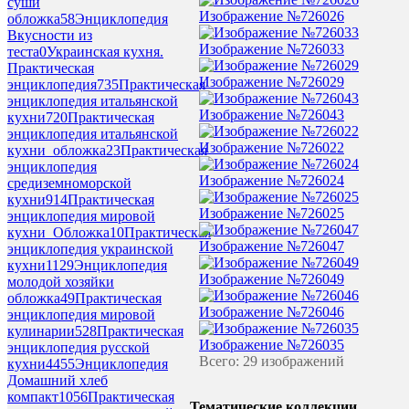
суши
Изображение №726026
обложка
58
Энциклопедия
Вкусности из
Изображение №726033
теста
0
Украинская кухня.
Практическая
Изображение №726029
энциклопедия
735
Практическая
энциклопедия итальянской
Изображение №726043
кухни
720
Практическая
энциклопедия итальянской
Изображение №726022
кухни_обложка
23
Практическая
энциклопедия
Изображение №726024
средиземноморской
кухни
914
Практическая
Изображение №726025
энциклопедия мировой
кухни_Обложка
10
Практическая
Изображение №726047
энциклопедия украинской
кухни
1129
Энциклопедия
Изображение №726049
молодой хозяйки
обложка
49
Практическая
Изображение №726046
энциклопедия мировой
кулинарии
528
Практическая
Изображение №726035
энциклопедия русской
Всего: 29 изображений
кухни
4455
Энциклопедия
Домашний хлеб
компакт
1056
Практическая
Тематические коллекции