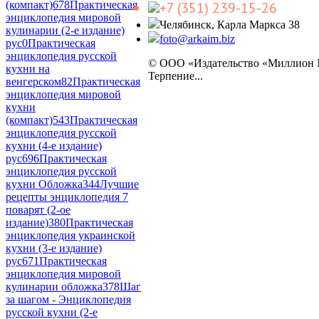
(компакт)
678
Практическая
+7 (351) 239-15-26
энциклопедия мировой
Челябинск, Карла Маркса 38
кулинарии (2-е издание)
foto@arkaim.biz
рус
0
Практическая
энциклопедия русской
© ООО «Издательство «Миллион
кухни на
Терпение...
венгерском
82
Практическая
энциклопедия мировой
кухни
(компакт)
543
Практическая
энциклопедия русской
кухни (4-е издание)
рус
696
Практическая
энциклопедия русской
кухни Обложка
344
Лучшие
рецепты энциклопедия 7
поварят (2-ое
издание)
380
Практическая
энциклопедия украинской
кухни (3-е издание)
рус
671
Практическая
энциклопедия мировой
кулинарии обложка
378
Шаг
за шагом - Энциклопедия
русской кухни (2-е