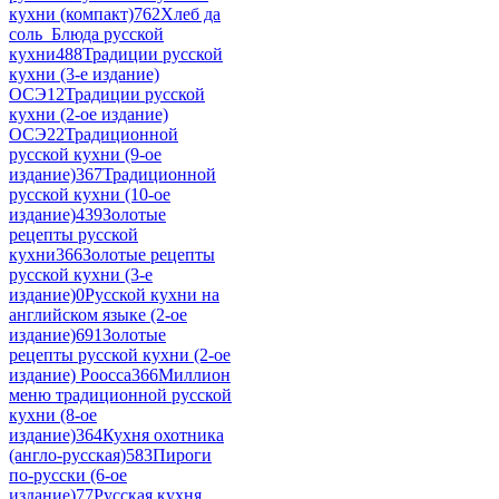
кухни (компакт)
762
Хлеб да
соль_Блюда русской
кухни
488
Традиции русской
кухни (3-е издание)
ОСЭ
12
Традиции русской
кухни (2-ое издание)
ОСЭ
22
Традиционной
русской кухни (9-ое
издание)
367
Традиционной
русской кухни (10-ое
издание)
439
Золотые
рецепты русской
кухни
366
Золотые рецепты
русской кухни (3-е
издание)
0
Русской кухни на
английском языке (2-ое
издание)
691
Золотые
рецепты русской кухни (2-ое
издание) Роосса
366
Миллион
меню традиционной русской
кухни (8-ое
издание)
364
Кухня охотника
(англо-русская)
583
Пироги
по-русски (6-ое
издание)
77
Русская кухня