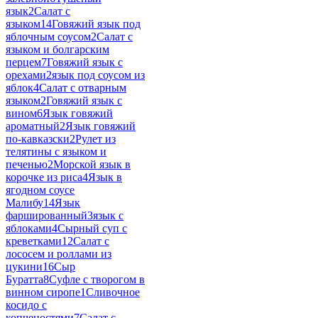
язык
2
Салат с
языком
14
Говяжий язык под
яблочным соусом
2
Салат с
языком и болгарским
перцем
7
Говяжий язык с
орехами
2
язык под соусом из
яблок
4
Салат с отварным
языком
2
Говяжий язык с
вином
6
Язык говяжий
ароматный
2
Язык говяжий
по-кавказски
2
Рулет из
телятины с языком и
печенью
2
Морской язык в
корочке из риса
4
Язык в
ягодном соусе
Малибу
14
Язык
фаршированный
3
язык с
яблоками
4
Сырный суп с
креветками
12
Салат с
лососем и роллами из
цукини
16
Сыр
Буратта
8
Суфле с творогом в
винном сиропе
1
Сливочное
косидо с
копченостями
7
Салат с