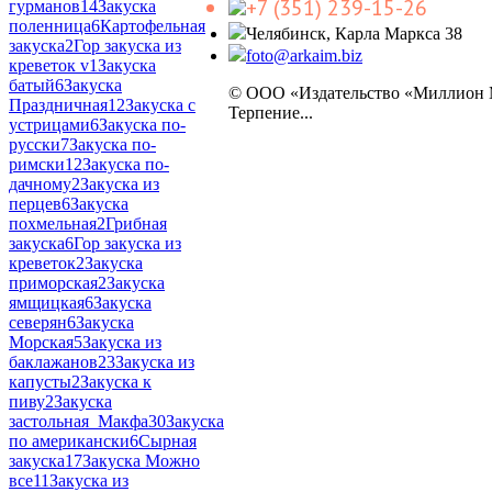
+7 (351) 239-15-26
гурманов
14
Закуска
поленница
6
Картофельная
Челябинск, Карла Маркса 38
закуска
2
Гор закуска из
foto@arkaim.biz
креветок v
1
Закуска
батый
6
Закуска
© ООО «Издательство «Миллион
Праздничная
12
Закуска с
Терпение...
устрицами
6
Закуска по-
русски
7
Закуска по-
римски
12
Закуска по-
дачному
2
Закуска из
перцев
6
Закуска
похмельная
2
Грибная
закуска
6
Гор закуска из
креветок
2
Закуска
приморская
2
Закуска
ямщицкая
6
Закуска
северян
6
Закуска
Морская
5
Закуска из
баклажанов
23
Закуска из
капусты
2
Закуска к
пиву
2
Закуска
застольная_Макфа
30
Закуска
по американски
6
Сырная
закуска
17
Закуска Можно
все
11
Закуска из