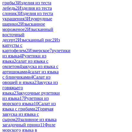
грибы
3
Изделия из теста
лебедь
2
Изделия из теста
слоник
3
Изделия из теста
украшения
3
Изумрудные
шарики
2
Изысканное
мороженое
2
Изысканный
восточный
десерт
2
Изысканный рис
2
Из
капусты с
картофелем
2
Измерское
7
рулетики
из языка
4
Рулетики из
языка
2
салат из языка с
омлетом
4
закуска из языка с
артишоками
4
салат из языка
с блинчиками
4
Салат из
овощей и языка
2
Закуска из
говяжьего
языка
2
Закусочные рулетики
из языка
17
Рулетики из
морского языка
10
Салат из
языка с грибами
2
Горячая
закуска из языка с
сыром
20
заливное из языка
загадочный принц
11
Филе
морского языка в