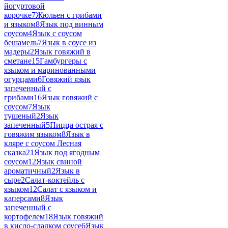
йогуртовой
корочке
7
Жюльен с грибами
и языком
8
Язык под винным
соусом
4
Язык с соусом
бешамель
7
Язык в соусе из
мадеры
2
Язык говяжий в
сметане
15
Гамбургеры с
языком и маринованными
огурцами
6
Говяжий язык
запеченный с
грибами
16
Язык говяжий с
соусом
7
Язык
тушеный
2
Язык
запеченный
5
Пицца острая с
говяжим языком
8
Язык в
кляре с соусом Лесная
сказка
21
Язык под ягодным
соусом
12
Язык свиной
ароматичный
2
Язык в
сыре
2
Салат-коктейль с
языком
12
Салат с языком и
каперсами
8
Язык
запеченный с
кортофелем
18
Язык говяжий
в кисло-сладком соусе
6
Язык