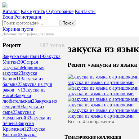
Каталог
Как купить
О фотобанке
Контакты
Вход
Регистрация
Поиск
Корзина пуста
Добавьте фотографии для заказа
Рецепт
187 тегов
закуска из язы
Закуска бый пый
19
Закуска
Улитки
30
Острая
Рецепт «закуска из языка
закуска
5
Морковная
закуска
2
Закуска
Башня
11
Закуска из
закуска из языка с артишоками
балыка
2
Закуска из туш
раков _v
1
Закуска из
закуска из языка с артишоками
мяса
6
Закуска
любительская
2
Закуска из
закуска из языка с артишоками
сельди
50
Закуска из
сыра
2
Закуска с
закуска из языка с артишоками
мамалыгой
3
Закуска из
Всего: 4 изображения
печен
3
Закуска
Крымская
12
Закуска
Восток
6
Закуска
Тематические коллекции