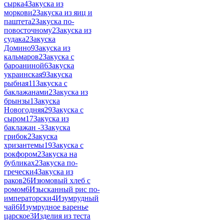
сырка
4
Закуска из
моркови
2
Закуска из яиц и
паштета
2
Закуска по-
повосточному
2
Закуска из
судака
2
Закуска
Домино
9
Закуска из
кальмаров
2
Закуска с
бароаниной
6
Закуска
украинская
9
Закуска
рыбная
11
Закуска с
баклажанами
2
Закуска из
брынзы
1
Закуска
Новогодняя
29
Закуска с
сыром
17
Закуска из
баклажан -
3
Закуска
грибок
2
Закуска
хризантемы
19
Закуска с
рокфором
2
Закуска на
бубликах
2
Закуска по-
гречески
4
Закуска из
раков
26
Изюмовый хлеб с
ромом
6
Изысканный рис по-
императорски
4
Изумрудный
чай
6
Изумрудное варенье
царское
3
Изделия из теста