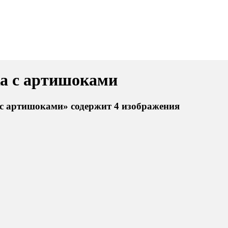
ка с артишоками
 с артишоками» содержит 4 изображения