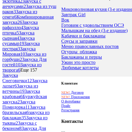
экзотика
2
Закуска с
анчоусами
2
Закуска из туш
Микроволновая кухня (3-е издание
раков
3
Закуска из
Завтрак Girl
семги
6
Комбинированная
Вок
закуска
26
Закуска
Готовим с удовольствием ОСЭ
рафаэлло
4
Закуска
Малышкам на обед (3-е издание)
птичка
5
Закуска
Кабачки и баклажаны
сырная
4
Закуска
Соусы и заправки
сусамыр
19
Закуска
Меню православных постов
пестрая
3
Закуска
Огурцы_обложка
Мировая
10
Закуска из
Баклажаны и перцы
горбуши
2
Закуска Для
Ужин это просто
гостей
10
Закуска из
Любимые котлеты
творога
6
Еще 157
Закуска
Снеговички
12
Закуска
Клиентам
лаззат
6
Закуска из
ветчины
19
Закуска
Договор
NEW!
крабовая
6
Буржуйская
Приложения
NEW!
О фотобанке
закуска
2
Закуска
Прайс
Помидорка
11
Закуска
Регистрация
бразильская
6
закуска из
баклажан
35
Закуска из
Контакты
тыквы
2
Закуска с
беконом
8
Закуска Для