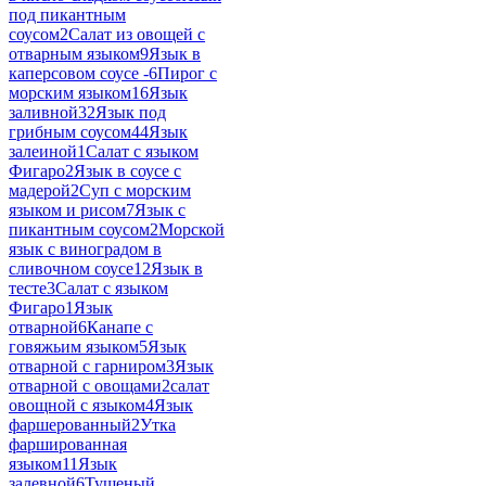
под пикантным
соусом
2
Салат из овощей с
отварным языком
9
Язык в
каперсовом соусе -
6
Пирог с
морским языком
16
Язык
заливной
32
Язык под
грибным соусом
44
Язык
залеиной
1
Салат с языком
Фигаро
2
Язык в соусе с
мадерой
2
Суп с морским
языком и рисом
7
Язык с
пикантным соусом
2
Морской
язык с виноградом в
сливочном соусе
12
Язык в
тесте
3
Салат с языком
Фигаро
1
Язык
отварной
6
Канапе с
говяжьим языком
5
Язык
отварной с гарниром
3
Язык
отварной с овощами
2
салат
овощной с языком
4
Язык
фаршерованный
2
Утка
фаршированная
языком
11
Язык
залевной
6
Тушеный