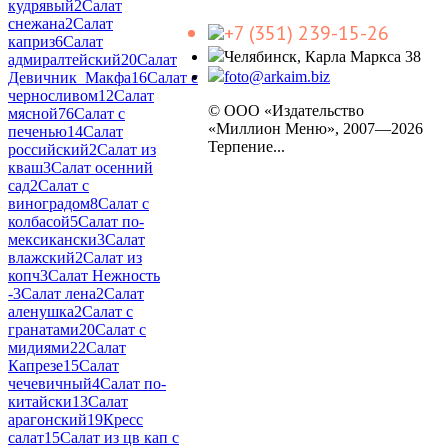
кудрявый
2
Салат
снежана
2
Салат
+7 (351) 239-15-26
каприз
6
Салат
Челябинск, Карла Маркса 38
адмиралтейский
20
Салат
foto@arkaim.biz
Девичник_Макфа
16
Салат с
черносливом
12
Салат
© ООО «Издательство
мясной
76
Салат с
«Миллион Меню», 2007—2026
печенью
14
Салат
Терпение...
российский
2
Салат из
кваш
3
Салат осенний
сад
2
Салат с
виноградом
8
Салат с
колбасой
5
Салат по-
мексикански
3
Салат
влажский
2
Салат из
копч
3
Салат Нежность
-
3
Салат лена
2
Салат
аленушка
2
Салат с
гранатами
20
Салат с
мидиями
22
Салат
Капрезе
15
Салат
чечевичный
4
Салат по-
китайски
13
Салат
арагонский
19
Кресс
салат
15
Салат из цв кап с