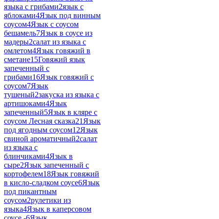
языка с грибами
2
язык с
яблоками
4
Язык под винным
соусом
4
Язык с соусом
бешамель
7
Язык в соусе из
мадеры
2
салат из языка с
омлетом
4
Язык говяжий в
сметане
15
Говяжий язык
запеченный с
грибами
16
Язык говяжий с
соусом
7
Язык
тушеный
2
закуска из языка с
артишоками
4
Язык
запеченный
5
Язык в кляре с
соусом Лесная сказка
21
Язык
под ягодным соусом
12
Язык
свиной ароматичный
2
салат
из языка с
блинчиками
4
Язык в
сыре
2
Язык запеченный с
кортофелем
18
Язык говяжий
в кисло-сладком соусе
6
Язык
под пикантным
соусом
2
рулетики из
языка
4
Язык в каперсовом
соусе -
6
Язык