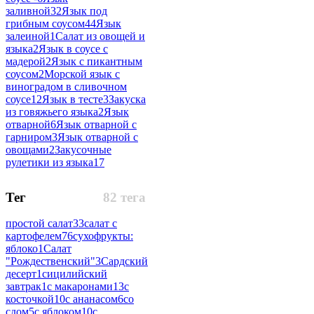
заливной
32
Язык под
грибным соусом
44
Язык
залеиной
1
Салат из овощей и
языка
2
Язык в соусе с
мадерой
2
Язык с пикантным
соусом
2
Морской язык с
виноградом в сливочном
соусе
12
Язык в тесте
3
Закуска
из говяжьего языка
2
Язык
отварной
6
Язык отварной с
гарниром
3
Язык отварной с
овощами
2
Закусочные
рулетики из языка
17
Тег
82 тега
простой салат
33
салат с
картофелем
76
сухофрукты:
яблоко
1
Салат
"Рождественский"
3
Сардский
десерт
1
сицилийский
завтрак
1
с макаронами
13
с
косточкой
10
с ананасом
6
со
сдом
5
с яблоком
10
с