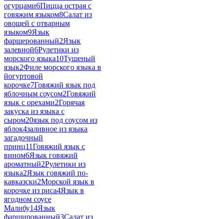
огурцами
6
Пицца острая с
говяжим языком
8
Салат из
овощей с отварным
языком
9
Язык
фаршерованный
2
Язык
залевной
6
Рулетики из
морского языка
10
Тушеный
язык
2
Филе морского языка в
йогуртовой
корочке
7
Говяжий язык под
яблочным соусом
2
Говяжий
язык с орехами
2
Горячая
закуска из языка с
сыром
20
язык под соусом из
яблок
4
заливное из языка
загадочный
принц
11
Говяжий язык с
вином
6
Язык говяжий
ароматный
2
Рулетики из
языка
2
Язык говяжий по-
кавказски
2
Морской язык в
корочке из риса
4
Язык в
ягодном соусе
Малибу
14
Язык
фаршированный
3
Салат из