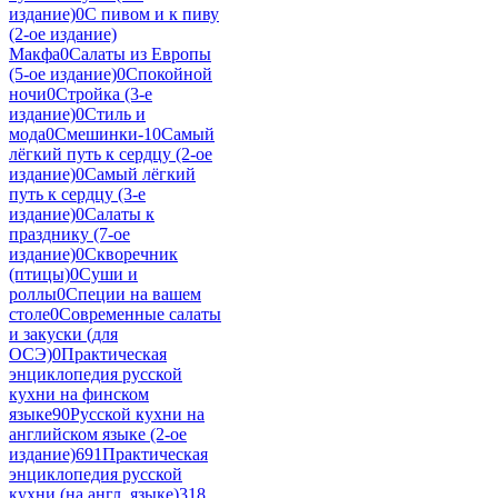
издание)
0
С пивом и к пиву
(2-ое издание)
Макфа
0
Салаты из Европы
(5-ое издание)
0
Спокойной
ночи
0
Стройка (3-е
издание)
0
Стиль и
мода
0
Смешинки-1
0
Самый
лёгкий путь к сердцу (2-ое
издание)
0
Самый лёгкий
путь к сердцу (3-е
издание)
0
Салаты к
празднику (7-ое
издание)
0
Скворечник
(птицы)
0
Суши и
роллы
0
Специи на вашем
столе
0
Современные салаты
и закуски (для
ОСЭ)
0
Практическая
энциклопедия русской
кухни на финском
языке
90
Русской кухни на
английском языке (2-ое
издание)
691
Практическая
энциклопедия русской
кухни (на англ. языке)
318