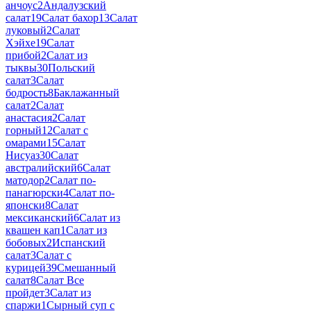
анчоус
2
Андалузский
салат
19
Салат бахор
13
Салат
луковый
2
Салат
Хэйхе
19
Салат
прибой
2
Салат из
тыквы
30
Польский
салат
3
Салат
бодрость
8
Баклажанный
салат
2
Салат
анастасия
2
Салат
горный
12
Салат с
омарами
15
Салат
Нисуаз
30
Салат
австралийский
6
Салат
матодор
2
Салат по-
панагюрски
4
Салат по-
японски
8
Салат
мексиканский
6
Салат из
квашен кап
1
Салат из
бобовых
2
Испанский
салат
3
Салат с
курицей
39
Смешанный
салат
8
Салат Все
пройдет
3
Салат из
спаржи
1
Сырный суп с