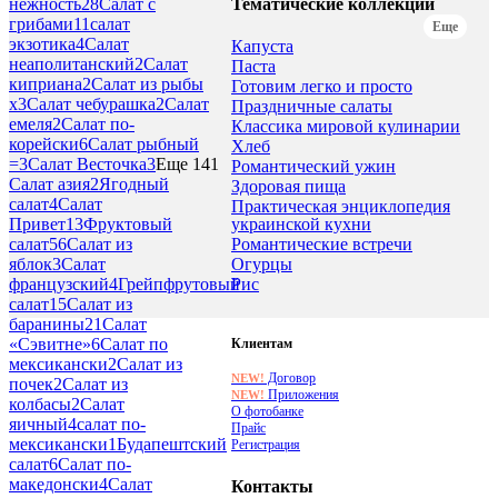
Тематические коллекции
нежность
28
Салат с
грибами
11
салат
Еще
экзотика
4
Салат
Капуста
неаполитанский
2
Салат
Паста
киприана
2
Салат из рыбы
Готовим легко и просто
х
3
Салат чебурашка
2
Салат
Праздничные салаты
емеля
2
Салат по-
Классика мировой кулинарии
корейски
6
Салат рыбный
Хлеб
=
3
Салат Весточка
3
Еще 141
Романтический ужин
Салат азия
2
Ягодный
Здоровая пища
салат
4
Салат
Практическая энциклопедия
украинской кухни
Привет
13
Фруктовый
Романтические встречи
салат
56
Салат из
Огурцы
яблок
3
Салат
Рис
французский
4
Грейпфрутовый
салат
15
Салат из
баранины
21
Салат
«Сэвитне»
6
Салат по
Клиентам
мексикански
2
Салат из
Договор
NEW!
почек
2
Салат из
Приложения
NEW!
колбасы
2
Салат
О фотобанке
яичный
4
салат по-
Прайс
мексикански
1
Будапештский
Регистрация
салат
6
Салат по-
македонски
4
Салат
Контакты