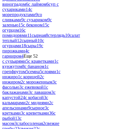
виноградом
6
с лаймом
6
суп с
сухариками
14
с
морепродуктами
9
со
сливками
9
с сухариком
9
с
заленью
15
с беконом
15
с
огурцом
16
с
помидорвми
11
сырная
8
стерлядь
10
салат
теплый
12
сырный
10
с
огурцами
18
сыры
19
с
пирожками
4
с
гарниром
4
Еще 52
с сухъарями
5
с краветками
1
с
кунжутом
8
с бананом
1
с
грепфрутом
5
семна
5
слоями
1
с
инжиро
1
с корицей
2
с
инжиром
2
с мороженным
3
с
фасолью
3
с ежевикой
1
с
баклажанами
3
с лавашом
3
с
капустой
24
с кобасой
3
с
кальмарами
2
с мидиями
2
с
апельсинами
9
сырное
3
с
кретками
3
с креветками
36
с
рыбой
13
с
масом
3
слабосоленая
2
свежие
грибы
23
свежие
22
с