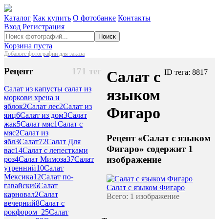
Каталог
Как купить
О фотобанке
Контакты
Вход
Регистрация
Поиск
Корзина пуста
Добавьте фотографии для заказа
Рецепт
171 тег
Салат с
ID тега: 8817
Салат из капусты салат из
языком
моркови хрена и
яблок
2
Салат лес
2
Салат из
Фигаро
яиц
6
Салат из дом
3
Салат
жак
5
Салат мяс
1
Салат с
мяс
2
Салат из
Рецепт «Салат с языком
ябл
3
Салат
72
Салат Для
Фигаро» содержит 1
вас
14
Салат с лепестками
изображение
роз
4
Салат Мимоза
37
Салат
утренний
10
Салат
Мексика
12
Салат по-
гавайски
6
Салат
Салат с языком Фигаро
карновал
2
Салат
Всего: 1 изображение
вечерний
8
Салат с
рокфором_2
5
Салат