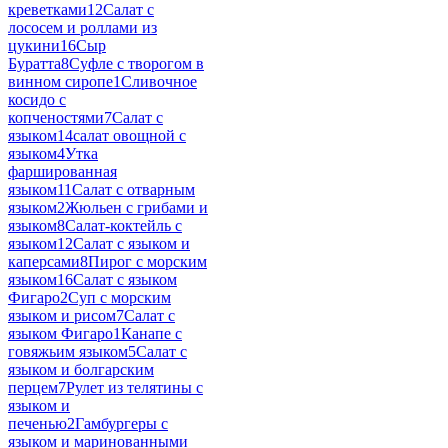
креветками
12
Салат с
лососем и роллами из
цукини
16
Сыр
Буратта
8
Суфле с творогом в
винном сиропе
1
Сливочное
косидо с
копченостями
7
Салат с
языком
14
салат овощной с
языком
4
Утка
фаршированная
языком
11
Салат с отварным
языком
2
Жюльен с грибами и
языком
8
Салат-коктейль с
языком
12
Салат с языком и
каперсами
8
Пирог с морским
языком
16
Салат с языком
Фигаро
2
Суп с морским
языком и рисом
7
Салат с
языком Фигаро
1
Канапе с
говяжьим языком
5
Салат с
языком и болгарским
перцем
7
Рулет из телятины с
языком и
печенью
2
Гамбургеры с
языком и маринованными