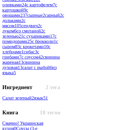
оливками
24
с картофелем
7
с
картошкой
9
с
овощами
237
сырные
2
сарный
2
с
дольками
2
с
мясом
105
сендвич
2
с
луком
6
со смотаной
2
с
зеленью
21
с сухариками
17
с
помидорами
25
с брокколи
1
с
сыром
83
с крокетами
10
с
хлебцами
1
сибас
3
с
грибами
7
с соусом
42
свинина
жареная
13
свинина
духовая
13
салат с рыбой
6
из
языка
5
Ингредиент
2 тега
Салат зеленый
2
язык
51
Книга
18 тегов
Смачно! Украинская
кухня
0
Соусы (3-е