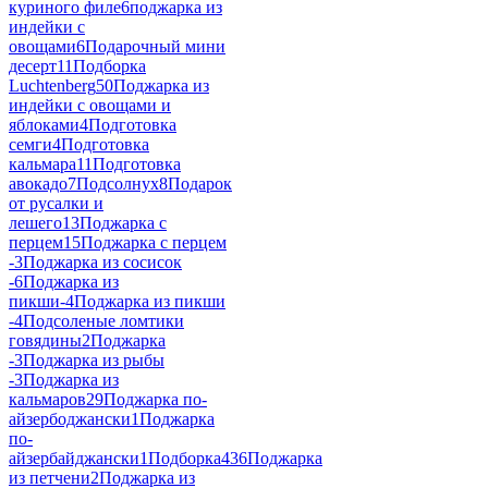
куриного филе
6
поджарка из
индейки с
овощами
6
Подарочный мини
десерт
11
Подборка
Luchtenberg
50
Поджарка из
индейки с овощами и
яблоками
4
Подготовка
семги
4
Подготовка
кальмара
11
Подготовка
авокадо
7
Подсолнух
8
Подарок
от русалки и
лешего
13
Поджарка с
перцем
15
Поджарка с перцем
-
3
Поджарка из сосисок
-
6
Поджарка из
пикши-
4
Поджарка из пикши
-
4
Подсоленые ломтики
говядины
2
Поджарка
-
3
Поджарка из рыбы
-
3
Поджарка из
кальмаров
29
Поджарка по-
айзербоджански
1
Поджарка
по-
айзербайджански
1
Подборка
436
Поджарка
из петчени
2
Поджарка из