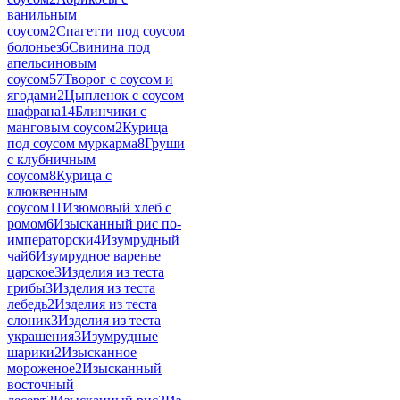
ванильным
соусом
2
Спагетти под соусом
болоньез
6
Свинина под
апельсиновым
соусом
57
Творог с соусом и
ягодами
2
Цыпленок с соусом
шафрана
14
Блинчики с
манговым соусом
2
Курица
под соусом муркарма
8
Груши
с клубничным
соусом
8
Курица с
клюквенным
соусом
11
Изюмовый хлеб с
ромом
6
Изысканный рис по-
императорски
4
Изумрудный
чай
6
Изумрудное варенье
царское
3
Изделия из теста
грибы
3
Изделия из теста
лебедь
2
Изделия из теста
слоник
3
Изделия из теста
украшения
3
Изумрудные
шарики
2
Изысканное
мороженое
2
Изысканный
восточный