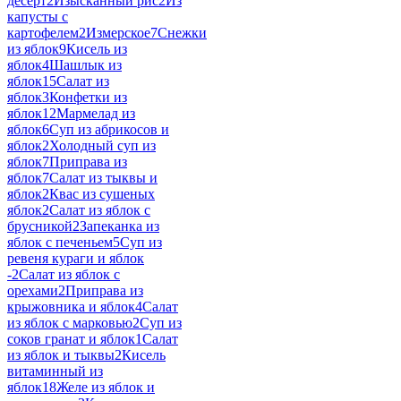
десерт
2
Изысканный рис
2
Из
капусты с
картофелем
2
Измерское
7
Снежки
из яблок
9
Кисель из
яблок
4
Шашлык из
яблок
15
Салат из
яблок
3
Конфетки из
яблок
12
Мармелад из
яблок
6
Суп из абрикосов и
яблок
2
Холодный суп из
яблок
7
Приправа из
яблок
7
Салат из тыквы и
яблок
2
Квас из сушеных
яблок
2
Салат из яблок с
брусникой
2
Запеканка из
яблок с печеньем
5
Суп из
ревеня кураги и яблок
-
2
Салат из яблок с
орехами
2
Приправа из
крыжовника и яблок
4
Салат
из яблок с марковью
2
Суп из
соков гранат и яблок
1
Салат
из яблок и тыквы
2
Кисель
витаминный из
яблок
18
Желе из яблок и