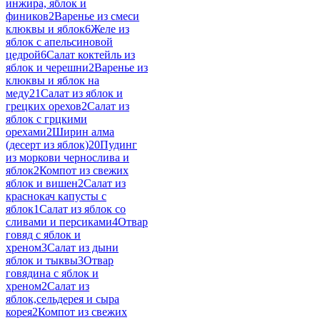
инжира, яблок и
фиников
2
Варенье из смеси
клюквы и яблок
6
Желе из
яблок с апельсиновой
цедрой
6
Салат коктейль из
яблок и черешни
2
Варенье из
клюквы и яблок на
меду
21
Салат из яблок и
грецких орехов
2
Салат из
яблок с грцкими
орехами
2
Ширин алма
(десерт из яблок)
20
Пудинг
из моркови чернослива и
яблок
2
Компот из свежих
яблок и вишен
2
Салат из
краснокач капусты с
яблок
1
Салат из яблок со
сливами и персиками
4
Отвар
говяд с яблок и
хреном
3
Салат из дыни
яблок и тыквы
3
Отвар
говядина с яблок и
хреном
2
Салат из
яблок,сельдерея и сыра
корея
2
Компот из свежих