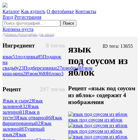
Каталог
Как купить
О фотобанке
Контакты
Вход
Регистрация
Поиск
Корзина пуста
Добавьте фотографии для заказа
Ингредиент
8 тегов
язык
ID тега: 13655
язык
51
подливка
85
Подарок
под соусом из
на
свадьбу
23
Подберезовики
27
изюбрь
9
Изюм
яблок
киш-миш
2
Изюм
368
Яблоко
3
Рецепт «язык под соусом
Рецепт
297 тегов
из яблок» содержит 4
Язык в сыре
2
Язык
изображения
заливной
32
Язык
залеиной
1
Язык в
тесте
3
Язык отварной
6
Язык
язык под соусом из яблок
фаршерованный
2
Язык
залевной
6
Тушеный
язык под соусом из яблок
язык
2
Язык