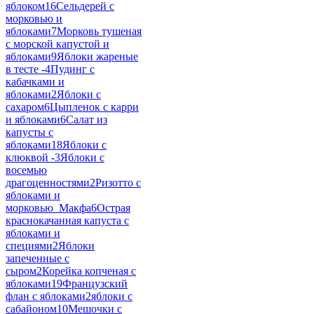
яблоком
16
Сельдерей с
морковью и
яблоками
7
Морковь тушеная
с морской капустой и
яблоками
9
Яблоки жареные
в тесте -
4
Пудинг с
кабачками и
яблоками
2
Яблоки с
сахаром
6
Цыпленок с карри
и яблоками
6
Салат из
капусты с
яблоками
18
Яблоки с
клюквой -
3
Яблоки с
восемью
драгоценностями
2
Ризотто с
яблоками и
морковью_Макфа
6
Острая
краснокачанная капуста с
яблоками и
специями
2
Яблоки
запеченные с
сыром
2
Корейка копченая с
яблоками
19
Французский
флан с яблоками
2
яблоки с
сабайоном
10
Мешочки с