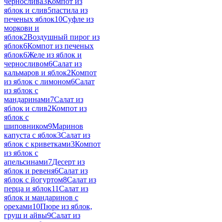
чернослива
3
Компот из
яблок и слив
5
пастила из
печеных яблок
10
Суфле из
моркови и
яблок
2
Воздушный пирог из
яблок
6
Компот из печеных
яблок
6
Желе из яблок и
черносливом
6
Салат из
кальмаров и яблок
2
Компот
из яблок с лимоном
6
Салат
из яблок с
мандаринами
7
Салат из
яблок и слив
2
Компот из
яблок с
шиповником
9
Маринов
капуста с яблок
3
Салат из
яблок с криветками
3
Компот
из яблок с
апельсинами
7
Десерт из
яблок и ревеня
6
Салат из
яблок с йогуртом
8
Салат из
перца и яблок
11
Салат из
яблок и мандаринов с
орехами
10
Пюре из яблок,
груш и айвы
9
Салат из