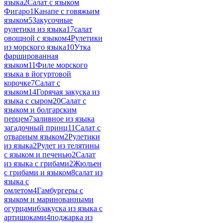
языка
2
Салат с языком
Фигаро
1
Канапе с говяжьим
языком
5
Закусочные
рулетики из языка
17
салат
овощной с языком
4
Рулетики
из морского языка
10
Утка
фаршированная
языком
11
Филе морского
языка в йогуртовой
корочке
7
Салат с
языком
14
Горячая закуска из
языка с сыром
20
Салат с
языком и болгарским
перцем
7
заливное из языка
загадочный принц
11
Салат с
отварным языком
2
Рулетики
из языка
2
Рулет из телятины
с языком и печенью
2
Салат
из языка с грибами
2
Жюльен
с грибами и языком
8
салат из
языка с
омлетом
4
Гамбургеры с
языком и маринованными
огурцами
6
закуска из языка с
артишоками
4
поджарка из