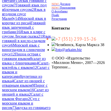
сметане
15
Язык говяжий с
Договор
NEW!
соусом
7
Говяжий язык под
Приложения
NEW!
яблочным соусом
2
Язык в
О фотобанке
ягодном соусе
Прайс
Малибу
14
Морской язык в
Регистрация
корочке из риса
4
Говяжий
язык запеченный с
Контакты
грибами
16
Язык в кляре с
соусом Лесная сказка
21
Язык
+7 (351) 239-15-26
говяжий в кисло-сладком
Челябинск, Карла Маркса 38
соусе
6
Морской язык с
виноградом в сливочном
foto@arkaim.biz
соусе
12
Пицца острая с
© ООО «Издательство
говяжим языком
8
салат из
«Миллион Меню», 2007—2026
языка с блинчиками
4
Салат-
Терпение...
коктейль с языком
12
Салат с
языком и
каперсами
8
рулетики из
языка
4
Салат из овощей с
отварным языком
9
Пирог с
морским языком
16
Салат из
овощей и языка
2
Салат с
языком Фигаро
2
Суп с
морским языком и
рисом
7
Закуска из говяжьего