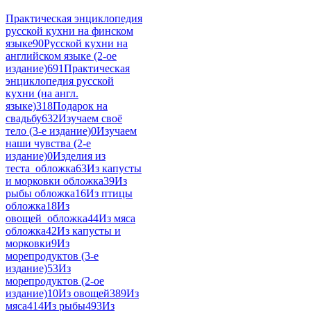
Практическая энциклопедия
русской кухни на финском
языке
90
Русской кухни на
английском языке (2-ое
издание)
691
Практическая
энциклопедия русской
кухни (на англ.
языке)
318
Подарок на
свадьбу
632
Изучаем своё
тело (3-е издание)
0
Изучаем
наши чувства (2-е
издание)
0
Изделия из
теста_обложка
63
Из капусты
и морковки обложка
39
Из
рыбы обложка
16
Из птицы
обложка
18
Из
овощей_обложка
44
Из мяса
обложка
42
Из капусты и
морковки
9
Из
морепродуктов (3-е
издание)
53
Из
морепродуктов (2-ое
издание)
10
Из овощей
389
Из
мяса
414
Из рыбы
493
Из