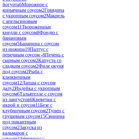
йогурта
6
Морожное с
коньячным соусом
2
Говядина
с укропным соусом
2
Макрель
с апельсиновым
соусом
11
Твороженные
кнедли с соусом
8
Фондю с
банановым
соусом
5
Баранина с соусом
из инжира
19
Палтус с
перечным соусом -
8
Печень с
сырным соусом
2
Капуста со
сладким соусом
2
Филе окуня
под соусом
2
Рыба с
клюквенным
соусом
12
Лапша с соусом
далу
2
Индейка с укропным
соусом
6
Тальятелле с соусом
из лангустов
6
Креветки с
икрой и соусом
11
Безе с
клубничным соусом
2
Тунец с
грушевым соусом
15
Свинина
под пикантным
соусом
2
Закуска из
кальмаров с
соусом
2
Абрикосы с