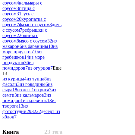
соусом
4
кальмары с
соусом
3
птица с
соусом
31
гусь с
соусом
20
куропатка с
соусом
7
фазан с соусом
8
дичь
с соусом
7
ребрышки с
соусом
22
блины с
соусом
8
мясо с соусом
32
из
макарон
6
из баранины
10
из
море прдуктов
10
из
гребешков
14
из море
продуктов
36
из
помидоров
7
из огурцов
7
Еще
13
из курицы
4
из тунца
8
из
фасоли
3
из говядины
6
из
сыра
18
из леса
1
из риса
3
из
семги
3
из кальмаров
3
из
помидор
1
из креветок
18
из
творога
13
из
фотостудии
293222
десерт из
яблок
7
Книга
23 тега