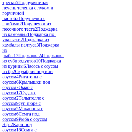
трески
5
Подрумяниная
печень теленка с луком и
горчичной
пастой
2
Подушечки с
грибами
2
Подушечки из
песочного теста
2
Поджарка
из камбалы
2
Поджарка по-
уральски
2
Поджарка из
камбалы палтуса
3
Поджарка
из
рыбы
17
Поджарка
24
Поджарка
из субпродуктов
10
Поджарка
из курицы
6
Ласось с соусом
из бр
2
Скумбрия под вин
соусом
4
Ригатоны с
соусом
6
Крылышки под
соусом
7
Омар с
соусом
17
Судак с
соусом
2
Тальятелле с
соусом
9
суп пюре с
соусом
5
Макароны с
соусом
6
Семга под
соусом
9
Рыба с соусом
Эфа
2
Карп под
соусом
18
Семга с