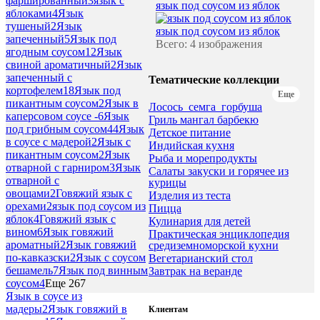
фаршированный
3
язык с
язык под соусом из яблок
яблоками
4
Язык
тушеный
2
Язык
язык под соусом из яблок
запеченный
5
Язык под
Всего: 4 изображения
ягодным соусом
12
Язык
свиной ароматичный
2
Язык
запеченный с
Тематические коллекции
кортофелем
18
Язык под
Еще
пикантным соусом
2
Язык в
Лосось_семга_горбуша
каперсовом соусе -
6
Язык
Гриль мангал барбекю
под грибным соусом
44
Язык
Детское питание
в соусе с мадерой
2
Язык с
Индийская кухня
пикантным соусом
2
Язык
Рыба и морепродукты
отварной с гарниром
3
Язык
Салаты закуски и горячее из
отварной с
курицы
овощами
2
Говяжий язык с
Изделия из теста
орехами
2
язык под соусом из
Пицца
яблок
4
Говяжий язык с
Кулинария для детей
вином
6
Язык говяжий
Практическая энциклопедия
ароматный
2
Язык говяжий
средиземноморской кухни
по-кавказски
2
Язык с соусом
Вегетарианский стол
бешамель
7
Язык под винным
Завтрак на веранде
соусом
4
Еще 267
Язык в соусе из
мадеры
2
Язык говяжий в
Клиентам