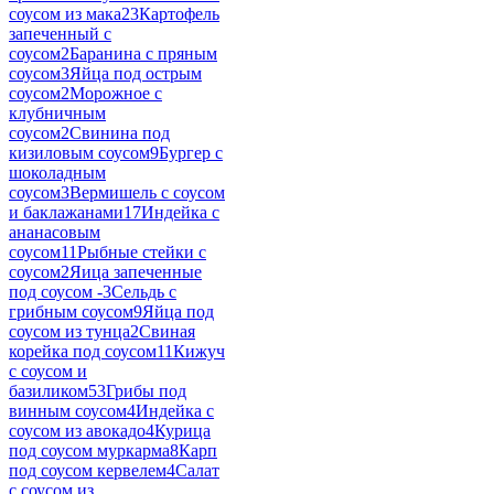
соусом из мака
23
Картофель
запеченный с
соусом
2
Баранина с пряным
соусом
3
Яйца под острым
соусом
2
Морожное с
клубничным
соусом
2
Свинина под
кизиловым соусом
9
Бургер с
шоколадным
соусом
3
Вермишель с соусом
и баклажанами
17
Индейка с
ананасовым
соусом
11
Рыбные стейки с
соусом
2
Яица запеченные
под соусом -
3
Сельдь с
грибным соусом
9
Яйца под
соусом из тунца
2
Свиная
корейка под соусом
11
Кижуч
с соусом и
базиликом
53
Грибы под
винным соусом
4
Индейка с
соусом из авокадо
4
Курица
под соусом муркарма
8
Карп
под соусом кервелем
4
Салат
с соусом из