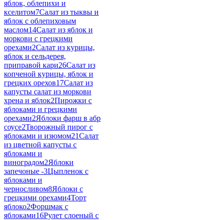
яблок, облепихи и
кселитом
7
Салат из тыквы и
яблок с облепиховым
маслом
14
Салат из яблок и
моркови с грецкими
орехами
2
Салат из курицы,
яблок и сельдерея,
приправой кари
26
Салат из
копченой курицы, яблок и
грецких орехов
17
Салат из
капусты салат из моркови
хрена и яблок
2
Пирожки с
яблоками и грецкими
орехами
2
Яблоки фарш в абр
соусе
2
Творожный пирог с
яблоками и изюмом
21
Салат
из цветной капусты с
яблоками и
виноградом
2
Яблоки
запечоные -
3
Цыпленок с
яблоками и
черносливом
8
Яблоки с
грецкими орехами
4
Торт
яблоко
2
Форшмак с
яблоками
16
Рулет слоеный с