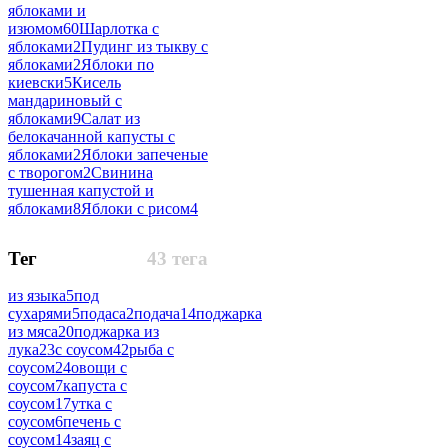
яблоками и
изюмом
60
Шарлотка с
яблоками
2
Пудинг из тыкву с
яблоками
2
Яблоки по
киевски
5
Кисель
мандариновый с
яблоками
9
Салат из
белокачанной капусты с
яблоками
2
Яблоки запеченые
с творогом
2
Свинина
тушенная капустой и
яблоками
8
Яблоки с рисом
4
Тег
43 тега
из языка
5
под
сухарями
5
подаса
2
подача
14
поджарка
из мяса
20
поджарка из
лука
23
с соусом
42
рыба с
соусом
24
овощи с
соусом
7
капуста с
соусом
17
утка с
соусом
6
печень с
соусом
14
заяц с