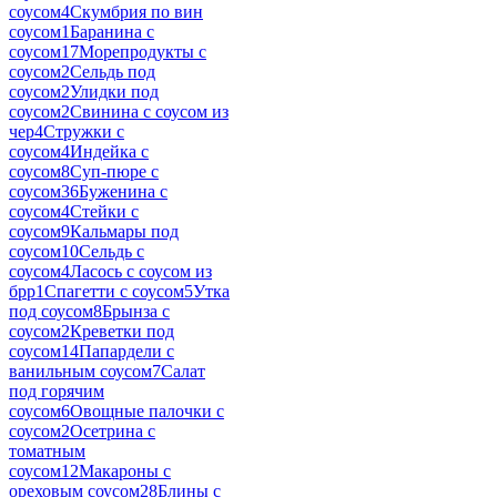
соусом
4
Скумбрия по вин
соусом
1
Баранина с
соусом
17
Морепродукты с
соусом
2
Сельдь под
соусом
2
Улидки под
соусом
2
Свинина с соусом из
чер
4
Стружки с
соусом
4
Индейка с
соусом
8
Суп-пюре с
соусом
36
Буженина с
соусом
4
Стейки с
соусом
9
Кальмары под
соусом
10
Сельдь с
соусом
4
Ласось с соусом из
брр
1
Спагетти с соусом
5
Утка
под соусом
8
Брынза с
соусом
2
Креветки под
соусом
14
Папардели с
ванильным соусом
7
Салат
под горячим
соусом
6
Овощные палочки с
соусом
2
Осетрина с
томатным
соусом
12
Макароны с
ореховым соусом
28
Блины с