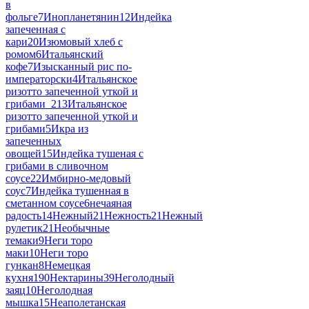
в
фольге
7
Инопланетянин
12
Индейка
запеченная с
кари
20
Изюмовый хлеб с
ромом
6
Итальянский
кофе
7
Изысканный рис по-
императорски
4
Итальянское
ризотто запеченной уткой и
грибами_2
13
Итальянское
ризотто запеченной уткой и
грибами
5
Икра из
запеченных
овощей
15
Индейка тушеная с
грибами в сливочном
соусе
22
Имбирно-медовый
соус
7
Индейка тушенная в
сметанном соусе
6
нечаяная
радость
14
Нежный
21
Нежность
21
Нежный
рулетик
21
Необычные
темаки
9
Неги торо
маки
10
Неги торо
гункан
8
Немецкая
кухня
190
Нектарины
39
Неголодный
заяц
10
Неголодная
мышка
15
Неаполетанская