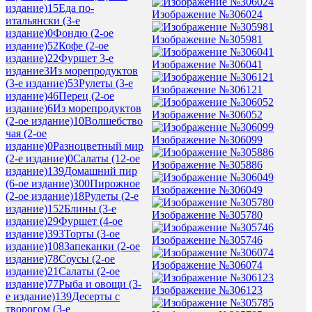
издание)
15
Еда по-
Изображение №306024
итальянски (3-е
издание)
0
Фондю (2-ое
Изображение №305981
издание)
52
Кофе (2-ое
издание)
22
Фуршет 3-е
Изображение №306041
издание
3
Из морепродуктов
(3-е издание)
53
Рулеты (3-е
Изображение №306121
издание)
46
Перец (2-ое
издание)
6
Из морепродуктов
Изображение №306052
(2-ое издание)
10
Волшебство
чая (2-ое
Изображение №306099
издание)
0
Разноцветный мир
(2-е издание)
0
Салаты (12-ое
Изображение №305886
издание)
139
Домашний пир
(6-ое издание)
300
Пирожное
Изображение №306049
(2-ое издание)
18
Рулеты (2-е
издание)
152
Блины (3-е
Изображение №305780
издание)
29
Фуршет (4-ое
издание)
393
Торты (3-ое
Изображение №305746
издание)
108
Запеканки (2-ое
издание)
78
Соусы (2-ое
Изображение №306074
издание)
21
Салаты (2-ое
издание)
77
Рыба и овощи (3-
Изображение №306123
е издание)
139
Десерты с
творогом (3-е