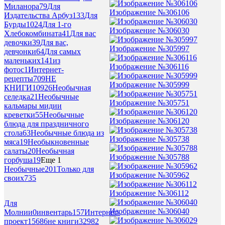
Миланора
79
Для
Изображение №306106
Издательства Арбуз
133
Для
Бурды
1024
Для 1-го
Изображение №306030
Хлебокомбината
41
Для вас
девочки
39
Для вас,
Изображение №305997
девчонки
64
Для самых
маленьких
141
из
Изображение №306116
фотос
1
Интернет-
рецепты
709
НЕ
Изображение №305999
КНИГИ
10926
Необычная
селедка
21
Необычные
Изображение №305751
кальмары мидии
креветки
55
Необычные
Изображение №306120
блюда для праздничного
стола
63
Необычные блюда из
Изображение №305738
мяса
19
Необыкновенные
салаты
20
Необычная
Изображение №305788
горбуша
19
Еще 1
Необычные
201
Только для
Изображение №305962
своих
735
Изображение №306112
Для
Изображение №306040
Молнии
0
инвентарь
157
Интернет-
проект
15686
не книги
32982