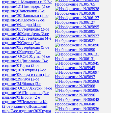
издание)
11
Макароны и К 2-е
Изображение №305765
издание
121
Помидоры (2-ое
издание)
0
Запеканки (3-е
Изображение №305938
издание)
30
Шашлыки (2-ое
издание)
45
Кабачок (2-ое
Изображение №306127
издание)
6
Фондю (4-ое
издание)
0
Бутерброды (2-ое
Изображение №305895
издание)
40
Картофель (2-ое
издание)
102
Бутерброды (4-е
Изображение №305927
издание)
39
Соусы (3-е
издание)
0
Бутерброды (5-ое
Изображение №305890
издание)
0
Капуста (3-е
издание) ОСЭ
10
Супы (4-ое
Изображение №306131
издание)
91
Динозавры (3-е
издание)
0
Торты (2-ое
Изображение №305945
издание)
103
Огурцы (2-ое
издание)
0
Блюда из яиц (2-е
Изображение №305897
издание)
29
Рыба (2-ое
издание)
34
Яблоко (3-е
Изображение №305968
издание) ОСЭ
7
Закуски (4-ое
издание)
161
Пирожное (3-е
Изображение №305996
издание)
0
Пироги (2-е
издание)
25
Пельмени и Ко
Изображение №306048
(2-ое издание)
0
Домашний
пир (7-ое издание)
303
Груша