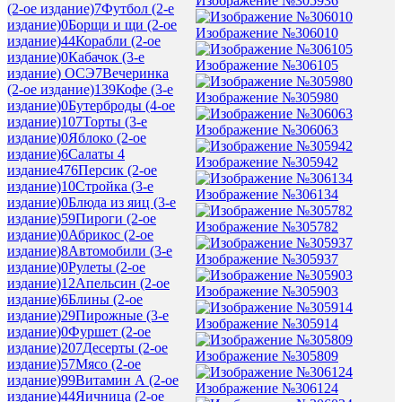
Изображение №305936
(2-ое издание)
7
Футбол (2-е
издание)
0
Борщи и щи (2-ое
Изображение №306010
издание)
44
Корабли (2-ое
издание)
0
Кабачок (3-е
Изображение №306105
издание) ОСЭ
7
Вечеринка
(2-ое издание)
139
Кофе (3-е
Изображение №305980
издание)
0
Бутерброды (4-ое
издание)
107
Торты (3-е
Изображение №306063
издание)
0
Яблоко (2-ое
издание)
6
Салаты 4
Изображение №305942
издание
476
Персик (2-ое
издание)
10
Стройка (3-е
Изображение №306134
издание)
0
Блюда из яиц (3-е
издание)
59
Пироги (2-ое
Изображение №305782
издание)
0
Абрикос (2-ое
издание)
8
Автомобили (3-е
Изображение №305937
издание)
0
Рулеты (2-ое
издание)
12
Апельсин (2-ое
Изображение №305903
издание)
6
Блины (2-ое
издание)
29
Пирожные (3-е
Изображение №305914
издание)
0
Фуршет (2-ое
издание)
207
Десерты (2-ое
Изображение №305809
издание)
57
Мясо (2-ое
издание)
99
Витамин А (2-ое
Изображение №306124
издание)
44
Яичница (2-ое