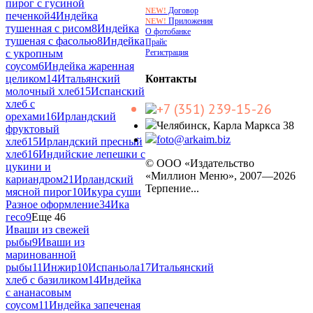
пирог с гусиной
Договор
NEW!
печенкой
4
Индейка
Приложения
NEW!
тушенная с рисом
8
Индейка
О фотобанке
тушеная с фасолью
8
Индейка
Прайс
Регистрация
с укропным
соусом
6
Индейка жаренная
Контакты
целиком
14
Итальянский
молочный хлеб
15
Испанский
хлеб с
+7 (351) 239-15-26
орехами
16
Ирландский
Челябинск, Карла Маркса 38
фруктовый
foto@arkaim.biz
хлеб
15
Ирландский пресный
хлеб
16
Индийские лепешки с
© ООО «Издательство
цукини и
«Миллион Меню», 2007—2026
кариандром
21
Ирландский
Терпение...
мясной пирог
10
Икура суши
Разное оформление
34
Ика
гесо
9
Еще 46
Иваши из свежей
рыбы
9
Иваши из
маринованной
рыбы
11
Инжир
10
Испаньола
17
Итальянский
хлеб с базиликом
14
Индейка
с ананасовым
соусом
11
Индейка запеченая