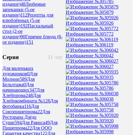
Изображение №305785
издание)
48
Любимые
запеканки (5-ое
Изображение №305879
издание)
112
Рецепты для
влюблённых (5-ое
Изображение №305926
издание)
192
Пасхальный
стол (2-ое
Изображение №305772
издание)
90
Горячие блюда (8-
ое издание)
151
Изображение №306119
Изображение №306042
Серия
31 тег
Изображение №306027
Для маленьких
художников
0
Для
Изображение №305935
Молнии
589
Для
Бельэтажа
0
Для
Изображение №305786
начинающих
347
Для
Хлебпрома
248
Для
Изображение №306038
Хлебокомбината №1
28
Для
фотобанка
116
Для
Изображение №305758
Союзпищепрома
22
Для
Ресторана Дзёдо
Изображение №305920
Суши
594
Для Рависа
49
Для
Пищепрома
22
Для ООО
Изображение №305998
Гарантия качества
122
Для