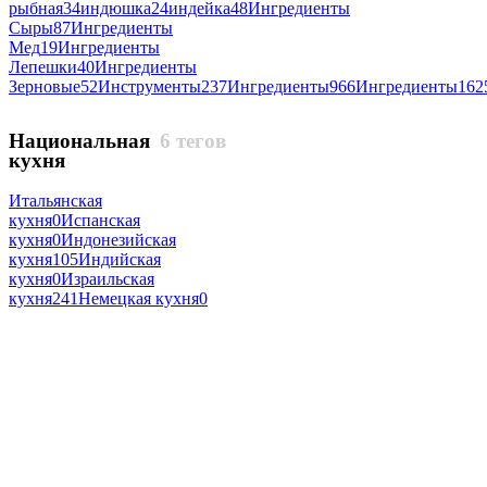
рыбная
34
индюшка
24
индейка
48
Ингредиенты
Сыры
87
Ингредиенты
Мед
19
Ингредиенты
Лепешки
40
Ингредиенты
Зерновые
52
Инструменты
237
Ингредиенты
966
Ингредиенты
162
Национальная
6 тегов
кухня
Итальянская
кухня
0
Испанская
кухня
0
Индонезийская
кухня
105
Индийская
кухня
0
Израильская
кухня
241
Немецкая кухня
0