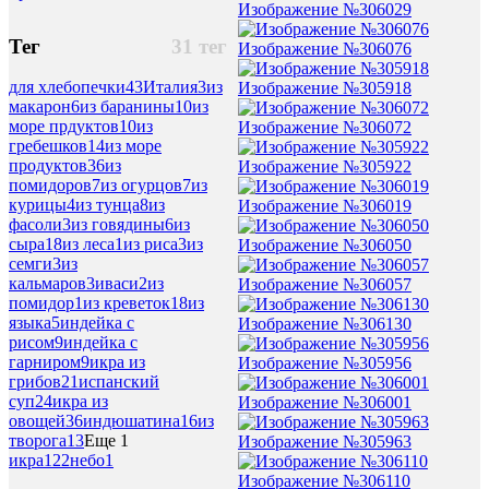
Изображение №306029
Тег
31 тег
Изображение №306076
для хлебопечки
43
Италия
3
из
Изображение №305918
макарон
6
из баранины
10
из
море прдуктов
10
из
Изображение №306072
гребешков
14
из море
продуктов
36
из
Изображение №305922
помидоров
7
из огурцов
7
из
курицы
4
из тунца
8
из
Изображение №306019
фасоли
3
из говядины
6
из
сыра
18
из леса
1
из риса
3
из
Изображение №306050
семги
3
из
кальмаров
3
иваси
2
из
Изображение №306057
помидор
1
из креветок
18
из
языка
5
индейка с
Изображение №306130
рисом
9
индейка с
гарниром
9
икра из
Изображение №305956
грибов
21
испанский
суп
24
икра из
Изображение №306001
овощей
36
индюшатина
16
из
творога
13
Еще 1
Изображение №305963
икра
122
небо
1
Изображение №306110