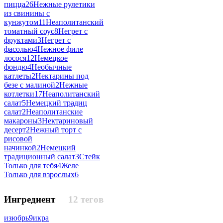
пицца
26
Нежные рулетики
из свинины с
кунжутом
11
Неаполитанский
томатный соус
8
Негрет с
фруктами
3
Негрет с
фасолью
4
Нежное филе
лосося
12
Немецкое
фондю
4
Необычные
катлеты
2
Нектарины под
безе с малиной
2
Нежные
котлетки
17
Неаполитанский
салат
5
Немецкий традиц
салат
2
Неаполитанские
макароны
3
Нектариновый
десерт
2
Нежный торт с
рисовой
начинкой
2
Немецкий
традиционный салат
3
Стейк
Только для тебя
4
Желе
Только для взрослых
6
Ингредиент
12 тегов
изюбрь
9
икра