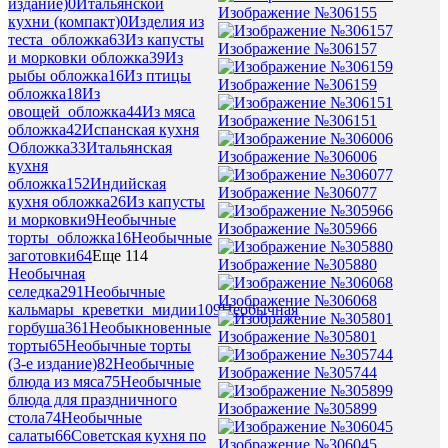
издание)
0
Итальянской
Изображение №306155
кухни (компакт)
0
Изделия из
теста_обложка
63
Из капусты
Изображение №306157
и морковки обложка
39
Из
рыбы обложка
16
Из птицы
Изображение №306159
обложка
18
Из
овощей_обложка
44
Из мяса
Изображение №306151
обложка
42
Испанская кухня
Обложка
33
Итальянская
Изображение №306006
кухня
обложка
152
Индийская
Изображение №306077
кухня обложка
26
Из капусты
и морковки
9
Необычные
Изображение №305966
торты_обложка
16
Необычные
заготовки
64
Еще 114
Изображение №305880
Необычная
селедка
291
Необычные
Изображение №306068
кальмары_креветки_мидии
109
Необычная
горбуша
361
Необыкновенные
Изображение №305801
торты
65
Необычные торты
(3-е издание)
82
Необычные
Изображение №305744
блюда из мяса
75
Необычные
блюда для праздничного
Изображение №305899
стола
74
Необычные
салаты
66
Советская кухня по
Изображение №306045