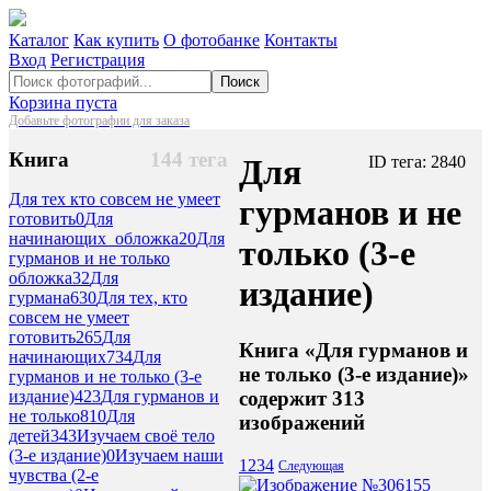
Каталог
Как купить
О фотобанке
Контакты
Вход
Регистрация
Поиск
Корзина пуста
Добавьте фотографии для заказа
Книга
144 тега
Для
ID тега: 2840
Для тех кто совсем не умеет
гурманов и не
готовить
0
Для
начинающих_обложка
20
Для
только (3-е
гурманов и не только
обложка
32
Для
издание)
гурмана
630
Для тех, кто
совсем не умеет
готовить
265
Для
Книга «Для гурманов и
начинающих
734
Для
не только (3-е издание)»
гурманов и не только (3-е
содержит 313
издание)
423
Для гурманов и
не только
810
Для
изображений
детей
343
Изучаем своё тело
(3-е издание)
0
Изучаем наши
1
2
3
4
Следующая
чувства (2-е