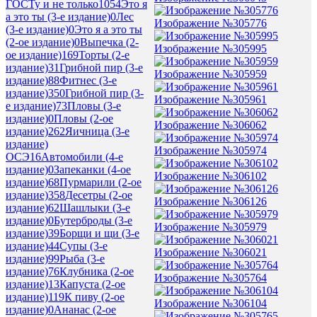
ГОСТу и не только
1054
Это я
а это ты (3-е издание)
0
Лес
Изображение №305776
(3-е издание)
0
Это я а это ты
(2-ое издание)
0
Выпечка (2-
Изображение №305995
ое издание)
169
Торты (2-е
издание)
31
Грибной пир (3-е
Изображение №305959
издание)
88
Фитнес (3-е
издание)
350
Грибной пир (3-
Изображение №305961
е издание)
73
Пловы (3-е
издание)
0
Пловы (2-ое
Изображение №306062
издание)
262
Яичница (3-е
издание)
Изображение №305974
ОСЭ
16
Автомобили (4-е
издание)
0
Запеканки (4-ое
Изображение №306102
издание)
68
Пурмарили (2-ое
издание)
358
Десетры (2-ое
Изображение №306126
издание)
62
Шашлыки (3-е
издание)
0
Бутерброды (3-е
Изображение №305979
издание)
39
Борщи и щи (3-е
издание)
44
Супы (3-е
Изображение №306021
издание)
99
Рыба (3-е
издание)
76
Клубника (2-ое
Изображение №305764
издание)
13
Капуста (2-ое
издание)
119
К пиву (2-ое
Изображение №306104
издание)
0
Ананас (2-ое