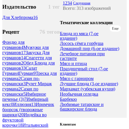
1
2
3
4
Следующая
Издательство
1 тег
Всего: 313 изображений
Для Хлебпрома
16
Тематические коллекции
Еще
Рецепт
76 тегов
Блюда из мяса (7-ое
издание)
Фондю для
Лосось сёмга горбуша
гурманов
4
Мужужи для
Домашний пир (6-ое издание)
гурманов
17
Закуска Для
Лечебное питания при
гурманов
14
Спагетти для
гастрите
гурманов
2
Обед Блюда для
Мясо и птица
гурманов
33
Салат
Праздничный стол (7-ое
издание)
Гурман
4
Гурман
9
Треска для
Мясо с гарниром
гурмана
2
Сазан по-
Лучшие блюда (3-ое издание)
гурмански
3
Рулет Мираж
Мархамат (узбекская кухня)
гурмана
2
Сазан по
Необычная селедка
гурмански
5
Имбирное
Барбекю
печенье (3)
7
Имбирный
Любимые татарские и
кекс
0
Иллюзия
13
Иримчик
башкирские блюда
боорсок (творожные
шарики)
20
Индейка во
фруктовой
Клиентам
корочке
18
Итальянский