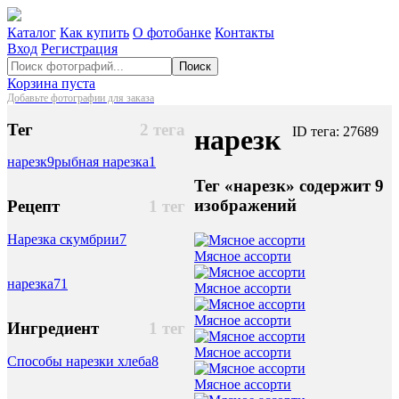
Каталог
Как купить
О фотобанке
Контакты
Вход
Регистрация
Поиск
Корзина пуста
Добавьте фотографии для заказа
Тег
2 тега
нарезк
ID тега: 27689
нарезк
9
рыбная нарезка
1
Тег «нарезк» содержит 9
изображений
Рецепт
1 тег
Нарезка скумбрии
7
Мясное ассорти
нарезка
71
Мясное ассорти
Мясное ассорти
Ингредиент
1 тег
Мясное ассорти
Способы нарезки хлеба
8
Мясное ассорти