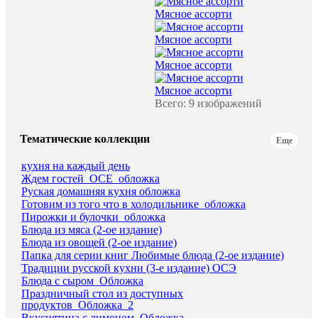
Мясное ассорти
Мясное ассорти
Мясное ассорти
Мясное ассорти
Всего: 9 изображений
Тематические коллекции
Еще
кухня на каждый день
Ждем гостей_ОСЕ_обложка
Руская домашняя кухня обложка
Готовим из того что в холодильнике_обложка
Пирожки и булочки_обложка
Блюда из мяса (2-ое издание)
Блюда из овощей (2-ое издание)
Папка для серии книг Любимые блюда (2-ое издание)
Традиции русской кухни (3-е издание) ОСЭ
Блюда с сыром_Обложка
Праздничный стол из доступных
продуктов_Обложка_2
Вкуснятина с лимоном_Обложка