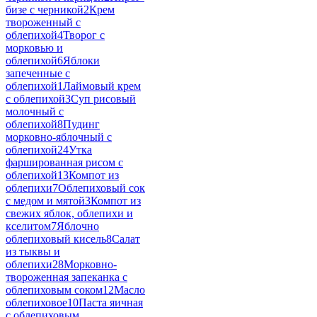
бизе с черникой
2
Крем
твороженный с
облепихой
4
Творог с
морковью и
облепихой
6
Яблоки
запеченные с
облепихой
1
Лаймовый крем
с облепихой
3
Суп рисовый
молочный с
облепихой
8
Пудинг
морковно-яблочный с
облепихой
24
Утка
фаршированная рисом с
облепихой
13
Компот из
облепихи
7
Облепиховый сок
с медом и мятой
3
Компот из
свежих яблок, облепихи и
кселитом
7
Яблочно
облепиховый кисель
8
Салат
из тыквы и
облепихи
28
Морковно-
твороженная запеканка с
облепиховым соком
12
Масло
облепиховое
10
Паста яичная
с облепиховым