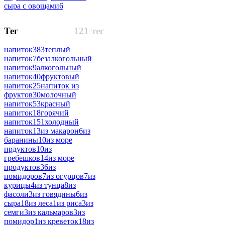
сыра с овощами
6
Тег
121 тег
напиток
383
теплый
напиток
7
безалкогольный
напиток
9
алкогольный
напиток
40
фруктовый
напиток
25
напиток из
фруктов
30
молочный
напиток
53
красный
напиток
18
горячий
напиток
151
холодный
напиток
13
из макарон
6
из
баранины
10
из море
прдуктов
10
из
гребешков
14
из море
продуктов
36
из
помидоров
7
из огурцов
7
из
курицы
4
из тунца
8
из
фасоли
3
из говядины
6
из
сыра
18
из леса
1
из риса
3
из
семги
3
из кальмаров
3
из
помидор
1
из креветок
18
из