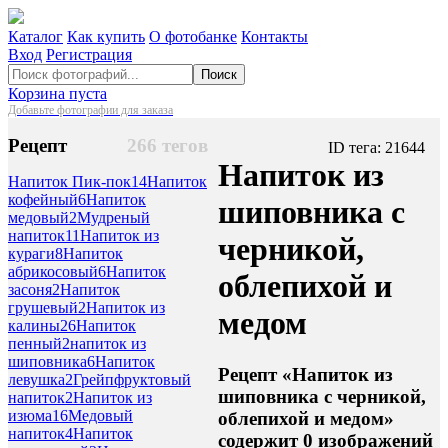
Каталог
Как купить
О фотобанке
Контакты
Вход
Регистрация
Поиск
Корзина пуста
Добавьте фотографии для заказа
Рецепт
266 тегов
ID тега: 21644
Напиток из
Напиток Пик-пок
14
Напиток
кофейный
6
Напиток
шиповника с
медовый
2
Мудреный
напиток
11
Напиток из
черникой,
кураги
8
Напиток
абрикосовый
6
Напиток
облепихой и
засоня
2
Напиток
грушевый
2
Напиток из
медом
калины
26
Напиток
пенный
2
напиток из
шиповника
6
Напиток
Рецепт «Напиток из
левушка
2
Грейпфруктовый
шиповника с черникой,
напиток
2
Напиток из
изюма
16
Медовый
облепихой и медом»
напиток
4
Напиток
содержит 0 изображений