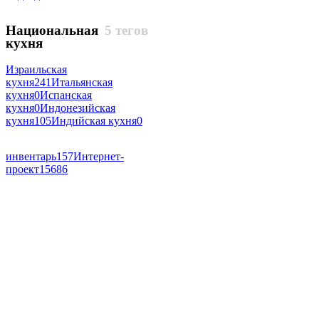
Национальная
5 тегов
кухня
Израильская
кухня
241
Итальянская
кухня
0
Испанская
кухня
0
Индонезийская
кухня
105
Индийская кухня
0
инвентарь
157
Интернет-
проект
15686