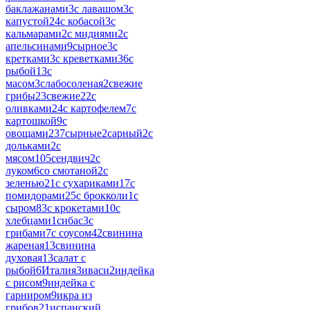
баклажанами
3
с лавашом
3
с
капустой
24
с кобасой
3
с
кальмарами
2
с мидиями
2
с
апельсинами
9
сырное
3
с
кретками
3
с креветками
36
с
рыбой
13
с
масом
3
слабосоленая
2
свежие
грибы
23
свежие
22
с
оливками
24
с картофелем
7
с
картошкой
9
с
овощами
237
сырные
2
сарный
2
с
дольками
2
с
мясом
105
сендвич
2
с
луком
6
со смотаной
2
с
зеленью
21
с сухариками
17
с
помидорами
25
с брокколи
1
с
сыром
83
с крокетами
10
с
хлебцами
1
сибас
3
с
грибами
7
с соусом
42
свинина
жареная
13
свинина
духовая
13
салат с
рыбой
6
Италия
3
иваси
2
индейка
с рисом
9
индейка с
гарниром
9
икра из
грибов
21
испанский