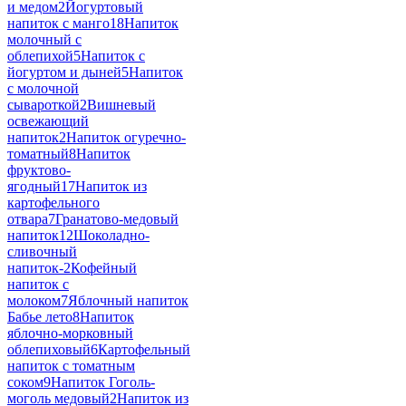
и медом
2
Йогуртовый
напиток с манго
18
Напиток
молочный с
облепихой
5
Напиток с
йогуртом и дыней
5
Напиток
с молочной
сывароткой
2
Вишневый
освежающий
напиток
2
Напиток огуречно-
томатный
8
Напиток
фруктово-
ягодный
17
Напиток из
картофельного
отвара
7
Гранатово-медовый
напиток
12
Шоколадно-
сливочный
напиток-
2
Кофейный
напиток с
молоком
7
Яблочный напиток
Бабье лето
8
Напиток
яблочно-морковный
облепиховый
6
Картофельный
напиток с томатным
соком
9
Напиток Гоголь-
моголь медовый
2
Напиток из