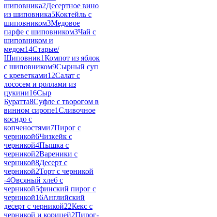
шиповника
2
Десертное вино
из шиповника
5
Коктейль с
шиповником
3
Медовое
парфе с шиповником
3
Чай с
шиповником и
медом
14
Старые/
Шиповник
1
Компот из яблок
с шиповником
9
Сырный суп
с креветками
12
Салат с
лососем и роллами из
цукини
16
Сыр
Буратта
8
Суфле с творогом в
винном сиропе
1
Сливочное
косидо с
копченостями
7
Пирог с
черникой
6
Чизкейк с
черникой
4
Пышка с
черникой
2
Вареники с
черникой
8
Десерт с
черникой
2
Торт с черникой
-
4
Овсяный хлеб с
черникой
5
финский пирог с
черникой
16
Английский
десерт с черникой
22
Кекс с
черникой и корицей
2
Пирог-