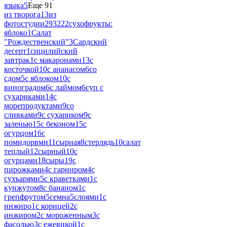
языка
5
Еще 91
из творога
13
из
фотостудии
293222
сухофрукты:
яблоко
1
Салат
"Рождественский"
3
Сардский
десерт
1
сицилийский
завтрак
1
с макаронами
13
с
косточкой
10
с ананасом
6
со
сдом
5
с яблоком
10
с
виноградом
6
с лаймом
6
суп с
сухариками
14
с
морепродуктами
9
со
сливками
9
с сухариком
9
с
заленью
15
с беконом
15
с
огурцом
16
с
помидорвми
11
сырная
8
стерлядь
10
салат
теплый
12
сырный
10
с
огурцами
18
сыры
19
с
пирожками
4
с гарниром
4
с
сухъарями
5
с краветками
1
с
кунжутом
8
с бананом
1
с
грепфрутом
5
семна
5
слоями
1
с
инжиро
1
с корицей
2
с
инжиром
2
с мороженным
3
с
фасолью
3
с ежевикой
1
с