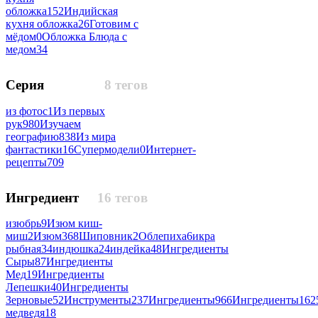
обложка
152
Индийская
кухня обложка
26
Готовим с
мёдом
0
Обложка Блюда с
медом
34
Серия
8 тегов
из фотос
1
Из первых
рук
980
Изучаем
географию
838
Из мира
фантастики
16
Супермодели
0
Интернет-
рецепты
709
Ингредиент
16 тегов
изюбрь
9
Изюм киш-
миш
2
Изюм
368
Шиповник
2
Облепиха
6
икра
рыбная
34
индюшка
24
индейка
48
Ингредиенты
Сыры
87
Ингредиенты
Мед
19
Ингредиенты
Лепешки
40
Ингредиенты
Зерновые
52
Инструменты
237
Ингредиенты
966
Ингредиенты
162
медведя
18