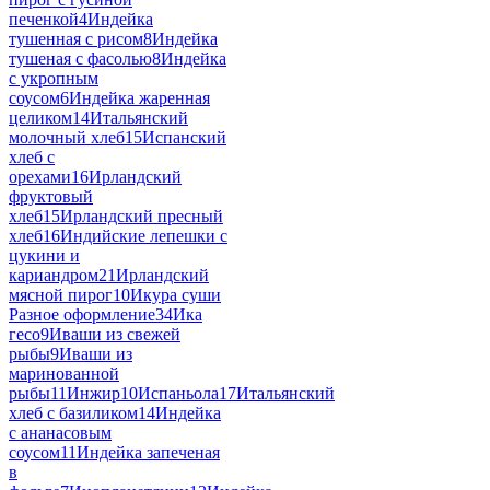
печенкой
4
Индейка
тушенная с рисом
8
Индейка
тушеная с фасолью
8
Индейка
с укропным
соусом
6
Индейка жаренная
целиком
14
Итальянский
молочный хлеб
15
Испанский
хлеб с
орехами
16
Ирландский
фруктовый
хлеб
15
Ирландский пресный
хлеб
16
Индийские лепешки с
цукини и
кариандром
21
Ирландский
мясной пирог
10
Икура суши
Разное оформление
34
Ика
гесо
9
Иваши из свежей
рыбы
9
Иваши из
маринованной
рыбы
11
Инжир
10
Испаньола
17
Итальянский
хлеб с базиликом
14
Индейка
с ананасовым
соусом
11
Индейка запеченая
в