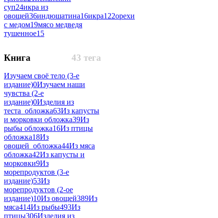
суп
24
икра из
овощей
36
индюшатина
16
икра
122
орехи
с медом
19
мясо медведя
тушенное
15
Книга
43 тега
Изучаем своё тело (3-е
издание)
0
Изучаем наши
чувства (2-е
издание)
0
Изделия из
теста_обложка
63
Из капусты
и морковки обложка
39
Из
рыбы обложка
16
Из птицы
обложка
18
Из
овощей_обложка
44
Из мяса
обложка
42
Из капусты и
морковки
9
Из
морепродуктов (3-е
издание)
53
Из
морепродуктов (2-ое
издание)
10
Из овощей
389
Из
мяса
414
Из рыбы
493
Из
птицы
306
Изделия из