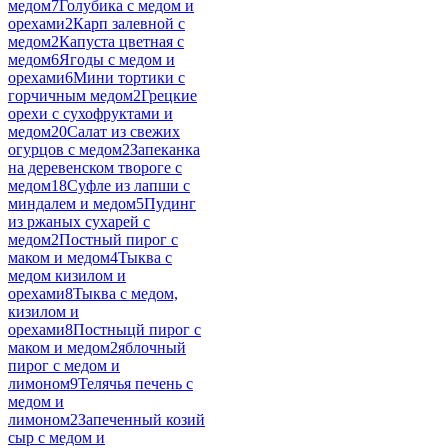
медом
7
Голубика с медом и
орехами
2
Карп залевной с
медом
2
Капуста цветная с
медом
6
Ягоды с медом и
орехами
6
Мини тортики с
горчичным медом
2
Грецкие
орехи с сухофруктами и
медом
20
Салат из свежих
огурцов с медом
2
Запеканка
на деревенском твороге с
медом
18
Суфле из лапши с
миндалем и медом
5
Пудинг
из ржаных сухарей с
медом
2
Постный пирог с
маком и медом
4
Тыква с
медом кизилом и
орехами
8
Тыква с медом,
кизилом и
орехами
8
Постныцй пирог с
маком и медом
2
яблочный
пирог с медом и
лимоном
9
Телячья печень с
медом и
лимоном
2
Запеченный козий
сыр с медом и