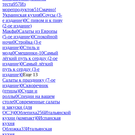
теста
957
Из
морепродуктов
51
Смачно!
Украинская кухня
0
Соусы (3-
е издание)
0
С пивом и к пиву
(2-ое издание)
Макфа
0
Салаты из Европы
(5-ое издание)
0
Спокойной
ночи
0
Стройка (3-е
издание)
0
Стиль и
мода
0
Смешинки-1
0
Самый
лёгкий путь к сердцу (2-ое
издание)
0
Самый лёгкий
путь к сердцу (3-е
издание)
0
Еще 13
Салаты к празднику (7-ое
издание)
0
Скворечник
(птицы)
0
Суши и
роллы
0
Специи на вашем
столе
0
Современные салаты
и закуски (для
ОСЭ)
0
Облепиха
256
Итальянской
кухни (компакт)
0
Испанская
кухня
Обложка
33
Итальянская
кухня