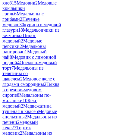
хлеб
15
Медовик
2
Медовые
крылышки
гриль
6
Медальоны с
грибами
2
Печенье
медовое
30
курица в медовой
глазури
18
Медальончики из
ветчины
2
Пирог
медовый
2
Медовые
персики
2
Медальоны
панирован
1
Медовый
чай
8
Медовик с лимонной
цедрой
4
Орехово-медовый
торт
7
Медальоны из
телятины со
щавелем
2
Медовое желе с
ягодами смородины
2
Тыква
в орехово-медовом
сиропе
8
Медальоны по-
милански
10
Кекс
медовый
2
Медвежатина
тушеная в квасе
5
Медовые
апельсины
2
Медальоны из
печени
2
медовый
кекс
27
Тортик
медовик
2
Медальоны из