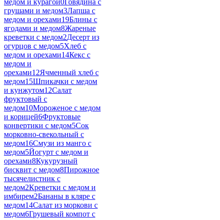
медом и курагой
0
Говядина с
грушами и медом
3
Лапша с
медом и орехами
19
Блины с
ягодами и медом
8
Жареные
креветки с медом
2
Десерт из
огурцов с медом
5
Хлеб с
медом и орехами
14
Кекс с
медом и
орехами
12
Ячменный хлеб с
медом
15
Шпикачки с медом
и кунжутом
12
Салат
фруктовый с
медом
10
Мороженое с медом
и корицей
6
Фруктовые
конвертики с медом
5
Сок
морковно-свекольный с
медом
16
Смузи из манго с
медом
5
Йогурт с медом и
орехами
8
Кукурузный
бисквит с медом
8
Пирожное
тысячелистник с
медом
2
Креветки с медом и
имбирем
2
Бананы в кляре с
медом
14
Салат из моркови с
медом
6
Грушевый компот с