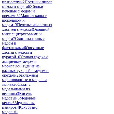
пряностями
2
Постный пирог
маком и медом
6
Яблоки
печеные с медом и
орехами
32
Манная каша с
шоколадом и
медом
13
Печенье из овсяных
хлопьев с медом
3
Овощной
микс с цитрусовыми и
медом
7
Свинина гриль с
медом и
фисташками
6
Овсянные
хлопья с медом и
курагой
10
Утиная грудка с
акациевым медом и
морковью
6
Пудинг из
ржаных сухарей с медом и
орехами
2
Баклажаны
маринованные в медовой
заливке
6
Салат с
медальонами из
ветчины
3
Кисель
медовый
5
Медовые
кексы
6
Медальоны
паниров
4
Кукурузно-
медовый