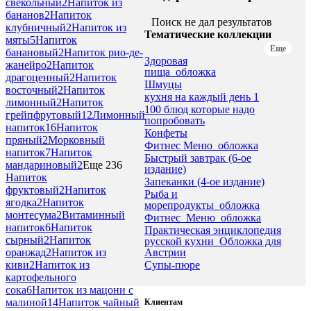
свекольный
2
Напиток из
бананов
2
Напиток
Поиск не дал результатов
клубничный
2
Напиток из
Тематические коллекции
мяты
5
Напиток
Еще
банановый
2
Напиток рио-де-
Здоровая
жанейро
2
Напиток
пища_обложка
драгоценный
2
Напиток
Шмуцы
восточный
2
Напиток
кухня на каждый день 1
лимонный
2
Напиток
100 блюд которые надо
грейпфрутовый
12
Лимонный
попробовать
напиток
16
Напиток
Конфеты
пряный
2
Морковный
Фитнес Меню_обложка
напиток
7
Напиток
Быстрый завтрак (6-ое
мандариновый
2
Еще 236
издание)
Напиток
Запеканки (4-ое издание)
фруктовый
2
Напиток
Рыба и
ягодка
2
Напиток
морепродукты_обложка
монтесума
2
Витаминный
Фитнес_Меню_обложка
напиток
6
Напиток
Практическая энциклопедия
сырный
2
Напиток
русской кухни_Обложка для
Австрии
оранжад
2
Напиток из
Супы-пюре
киви
2
Напиток из
картофельного
сока
6
Напиток из мацони с
малиной
14
Напиток чайный
Клиентам