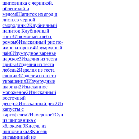
шиповника с черникой,
облепихой и
медом
8
Напиток из ягод и
листьев черной
смородины
2
Клубничный
напиток Клубничный
зонт
3
Изюмовый хлеб с
ромом
6
Изысканный рис по-
императорски
4
Изумрудный
чай
6
Изумрудное варенье
царское
3
Изделия из теста
грибы
3
Изделия из теста
лебедь
2
Изделия из теста
слоник
3
Изделия из теста
украшения
3
Изумрудные
шарики
2
Изысканное
мороженое
2
Изысканный
восточный
десерт
2
Изысканный рис
2
Из
капусты с
картофелем
2
Измерское
7
Суп
из шиповника с
яблоками
9
Кисель из
шиповника
28
Кисель
витаминный из