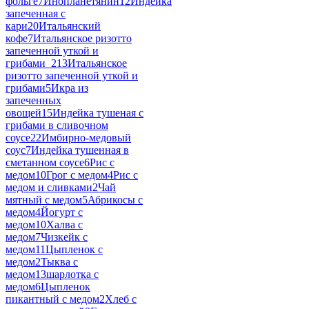
фольге
7
Инопланетянин
12
Индейка
запеченная с
кари
20
Итальянский
кофе
7
Итальянское ризотто
запеченной уткой и
грибами_2
13
Итальянское
ризотто запеченной уткой и
грибами
5
Икра из
запеченных
овощей
15
Индейка тушеная с
грибами в сливочном
соусе
22
Имбирно-медовый
соус
7
Индейка тушенная в
сметанном соусе
6
Рис с
медом
10
Грог с медом
4
Рис с
медом и сливками
2
Чай
мятный с медом
5
Абрикосы с
медом
4
Йогурт с
медом
10
Халва с
медом
7
Чизкейк с
медом
11
Цыпленок с
медом
2
Тыква с
медом
13
шарлотка с
медом
6
Цыпленок
пикантный с медом
2
Хлеб с