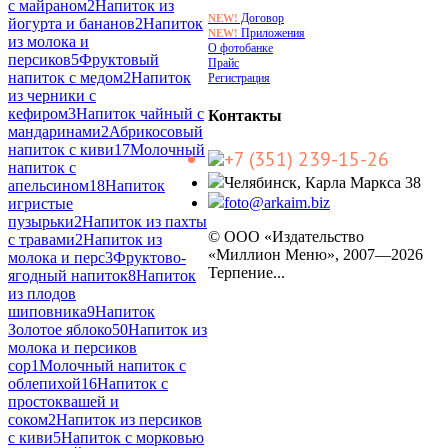
с майраном
2
Напиток из
Договор
NEW!
йогурта и бананов
2
Напиток
Приложения
NEW!
из молока и
О фотобанке
персиков
5
Фруктовый
Прайс
напиток с медом
2
Напиток
Регистрация
из черники с
кефиром
3
Напиток чайный с
Контакты
мандаринами
2
Абрикосовый
напиток с киви
17
Молочный
+7 (351) 239-15-26
напиток с
Челябинск, Карла Маркса 38
апельсином
18
Напиток
foto@arkaim.biz
игристые
пузырьки
2
Напиток из пахты
© ООО «Издательство
с травами
2
Напиток из
«Миллион Меню», 2007—2026
молока и перс
3
Фруктово-
Терпение...
ягодный напиток
8
Напиток
из плодов
шиповника
9
Напиток
Золотое яблоко
50
Напиток из
молока и персиков
cop
1
Молочный напиток с
облепихой
16
Напиток с
простоквашей и
соком
2
Напиток из персиков
с киви
5
Напиток с морковью