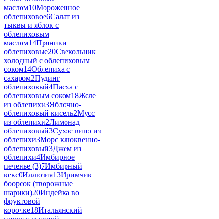
маслом
10
Мороженное
облепиховое
6
Салат из
тыквы и яблок с
облепиховым
маслом
14
Пряники
облепиховые
20
Свекольник
холодный с облепиховым
соком
14
Облепиха с
сахаром
2
Пудинг
облепиховый
4
Пасха с
облепиховым соком
18
Желе
из облепихи
3
Яблочно-
облепиховый кисель
2
Мусс
из облепихи
2
Лимонад
облепиховый
3
Сухое вино из
облепихи
3
Морс клюквенно-
облепиховый
3
Джем из
облепихи
4
Имбирное
печенье (3)
7
Имбирный
кекс
0
Иллюзия
13
Иримчик
боорсок (творожные
шарики)
20
Индейка во
фруктовой
корочке
18
Итальянский
пирог с гусиной