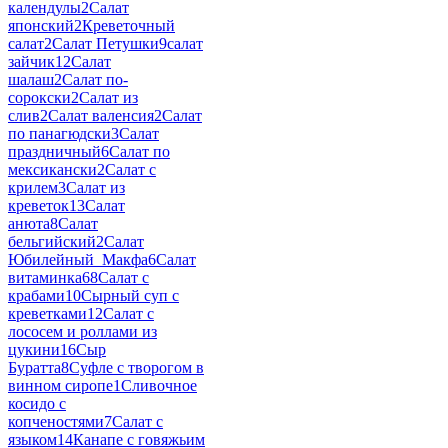
календулы
2
Салат
японский
2
Креветочный
салат
2
Салат Петушки
9
салат
зайчик
12
Салат
шалаш
2
Салат по-
сорокски
2
Салат из
слив
2
Салат валенсия
2
Салат
по панагюдски
3
Салат
праздничный
6
Салат по
мексикански
2
Салат с
крилем
3
Салат из
креветок
13
Салат
анюта
8
Салат
бельгийский
2
Салат
Юбилейный_Макфа
6
Салат
витаминка
68
Салат с
крабами
10
Сырный суп с
креветками
12
Салат с
лососем и роллами из
цукини
16
Сыр
Буратта
8
Суфле с творогом в
винном сиропе
1
Сливочное
косидо с
копченостями
7
Салат с
языком
14
Канапе с говяжьим