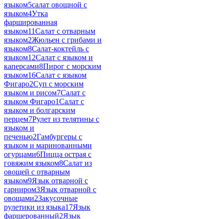
языком
5
салат овощной с
языком
4
Утка
фаршированная
языком
11
Салат с отварным
языком
2
Жюльен с грибами и
языком
8
Салат-коктейль с
языком
12
Салат с языком и
каперсами
8
Пирог с морским
языком
16
Салат с языком
Фигаро
2
Суп с морским
языком и рисом
7
Салат с
языком Фигаро
1
Салат с
языком и болгарским
перцем
7
Рулет из телятины с
языком и
печенью
2
Гамбургеры с
языком и маринованными
огурцами
6
Пицца острая с
говяжим языком
8
Салат из
овощей с отварным
языком
9
Язык отварной с
гарниром
3
Язык отварной с
овощами
2
Закусочные
рулетики из языка
17
Язык
фаршерованный
2
Язык