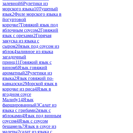
залевной
6
Рулетики из
морского языка
10
Тушеный
язык
2
Филе морского языка в
йогуртовой
корочке
7
Говяжий язык под
яблочным соусом
2
Говяжий
язык с орехами
2
Горячая
закуска из языка с
сыром
20
язык под соусом из
яблок
4
заливное из языка
загадочный
принц
11
Говяжий язык с
вином
6
Язык говяжий
ароматный
2
Рулетики из
языка
2
Язык говяжий по-
кавказски
2
Морской язык в
корочке из риса
4
Язык в
ягодном соусе
Малибу
14
Язык
фаршированный
3
Салат из
языка с грибами
2
язык с
яблоками
4
Язык под винным
соусом
4
Язык с соусом
бешамель
7
Язык в соусе из
мадеры
2
салат из языка с