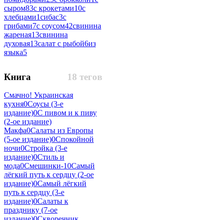
сыром
83
с крокетами
10
с
хлебцами
1
сибас
3
с
грибами
7
с соусом
42
свинина
жареная
13
свинина
духовая
13
салат с рыбой
6
из
языка
5
Книга
18 тегов
Смачно! Украинская
кухня
0
Соусы (3-е
издание)
0
С пивом и к пиву
(2-ое издание)
Макфа
0
Салаты из Европы
(5-ое издание)
0
Спокойной
ночи
0
Стройка (3-е
издание)
0
Стиль и
мода
0
Смешинки-1
0
Самый
лёгкий путь к сердцу (2-ое
издание)
0
Самый лёгкий
путь к сердцу (3-е
издание)
0
Салаты к
празднику (7-ое
издание)
0
Скворечник