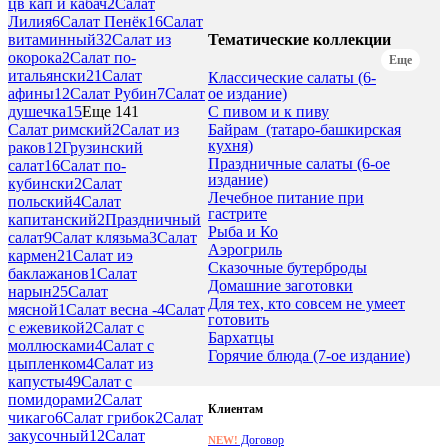
цв кап и кабач
2
Салат
Лилия
6
Салат Пенёк
16
Салат
Тематические коллекции
витаминный
32
Салат из
окорока
2
Салат по-
Еще
итальянски
21
Салат
Классические салаты (6-
ое издание)
афины
12
Салат Рубин
7
Салат
С пивом и к пиву
душечка
15
Еще 141
Байрам_(татаро-башкирская
Салат римский
2
Салат из
кухня)
раков
12
Грузинский
Праздничные салаты (6-ое
салат
16
Салат по-
издание)
кубински
2
Салат
Лечебное питание при
польский
4
Салат
гастрите
капитанский
2
Праздничный
Рыба и Ко
салат
9
Салат клязьма
3
Салат
Аэрогриль
кармен
21
Салат иэ
Сказочные бутерброды
баклажанов
1
Салат
Домашние заготовки
нарын
25
Салат
Для тех, кто совсем не умеет
мясной
1
Салат весна -
4
Салат
готовить
с ежевикой
2
Салат с
Бархатцы
моллюсками
4
Салат с
Горячие блюда (7-ое издание)
цыпленком
4
Салат из
капусты
49
Салат с
помидорами
2
Салат
Клиентам
чикаго
6
Салат грибок
2
Салат
закусочный
12
Салат
Договор
NEW!