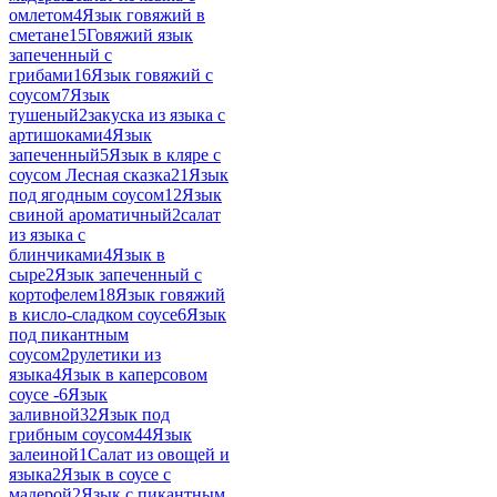
омлетом
4
Язык говяжий в
сметане
15
Говяжий язык
запеченный с
грибами
16
Язык говяжий с
соусом
7
Язык
тушеный
2
закуска из языка с
артишоками
4
Язык
запеченный
5
Язык в кляре с
соусом Лесная сказка
21
Язык
под ягодным соусом
12
Язык
свиной ароматичный
2
салат
из языка с
блинчиками
4
Язык в
сыре
2
Язык запеченный с
кортофелем
18
Язык говяжий
в кисло-сладком соусе
6
Язык
под пикантным
соусом
2
рулетики из
языка
4
Язык в каперсовом
соусе -
6
Язык
заливной
32
Язык под
грибным соусом
44
Язык
залеиной
1
Салат из овощей и
языка
2
Язык в соусе с
мадерой
2
Язык с пикантным