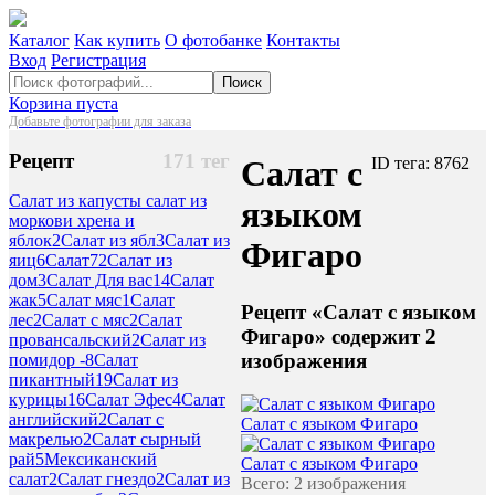
Каталог
Как купить
О фотобанке
Контакты
Вход
Регистрация
Поиск
Корзина пуста
Добавьте фотографии для заказа
Рецепт
171 тег
Салат с
ID тега: 8762
Салат из капусты салат из
языком
моркови хрена и
яблок
2
Салат из ябл
3
Салат из
Фигаро
яиц
6
Салат
72
Салат из
дом
3
Салат Для вас
14
Салат
жак
5
Салат мяс
1
Салат
Рецепт «Салат с языком
лес
2
Салат с мяс
2
Салат
Фигаро» содержит 2
провансальский
2
Салат из
изображения
помидор -
8
Салат
пикантный
19
Салат из
курицы
16
Салат Эфес
4
Салат
английский
2
Салат с
Салат с языком Фигаро
макрелью
2
Салат сырный
рай
5
Мексиканский
Салат с языком Фигаро
салат
2
Салат гнездо
2
Салат из
Всего: 2 изображения