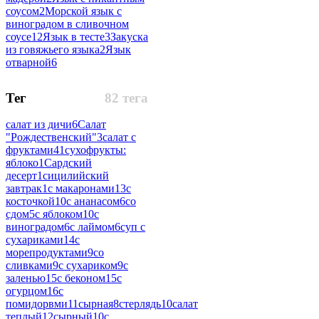
соусом
2
Морской язык с
виноградом в сливочном
соусе
12
Язык в тесте
3
Закуска
из говяжьего языка
2
Язык
отварной
6
Тег
82 тега
салат из дичи
6
Салат
"Рождественский"
3
салат с
фруктами
41
сухофрукты:
яблоко
1
Сардский
десерт
1
сицилийский
завтрак
1
с макаронами
13
с
косточкой
10
с ананасом
6
со
сдом
5
с яблоком
10
с
виноградом
6
с лаймом
6
суп с
сухариками
14
с
морепродуктами
9
со
сливками
9
с сухариком
9
с
заленью
15
с беконом
15
с
огурцом
16
с
помидорвми
11
сырная
8
стерлядь
10
салат
теплый
12
сырный
10
с