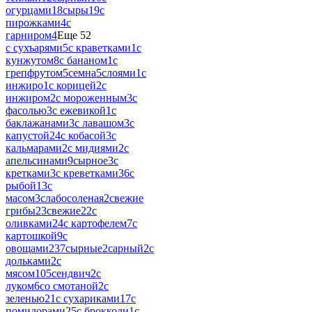
огурцами
18
сыры
19
с
пирожками
4
с
гарниром
4
Еще 52
с сухъарями
5
с краветками
1
с
кунжутом
8
с бананом
1
с
грепфрутом
5
семна
5
слоями
1
с
инжиро
1
с корицей
2
с
инжиром
2
с мороженным
3
с
фасолью
3
с ежевикой
1
с
баклажанами
3
с лавашом
3
с
капустой
24
с кобасой
3
с
кальмарами
2
с мидиями
2
с
апельсинами
9
сырное
3
с
кретками
3
с креветками
36
с
рыбой
13
с
масом
3
слабосоленая
2
свежие
грибы
23
свежие
22
с
оливками
24
с картофелем
7
с
картошкой
9
с
овощами
237
сырные
2
сарный
2
с
дольками
2
с
мясом
105
сендвич
2
с
луком
6
со смотаной
2
с
зеленью
21
с сухариками
17
с
помидорами
25
с брокколи
1
с