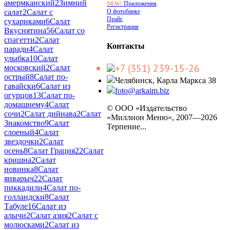
амермканский
2
Зимний
Приложения
NEW!
О фотобанке
салат
2
Салат с
Прайс
сухариками
6
Салат
Регистрация
Вкуснятина
56
Салат со
спагетти
2
Салат
Контакты
паради
4
Салат
улыбка
10
Салат
+7 (351) 239-15-26
московский
2
Салат
острый
8
Салат по-
Челябинск, Карла Маркса 38
гавайски
6
Салат из
foto@arkaim.biz
огурцов
13
Салат по-
домашнему
4
Салат
© ООО «Издательство
сочи
2
Салат дийнава
2
Салат
«Миллион Меню», 2007—2026
Знакомство
9
Салат
Терпение...
слоеный
4
Салат
звездочки
2
Салат
осень
8
Салат Грация
22
Салат
кришна
2
Салат
новинка
8
Салат
январыч
22
Салат
пиккадили
4
Салат по-
голландски
8
Салат
Табуле
16
Салат из
алычи
2
Салат азия
2
Салат с
молюсками
2
Салат из