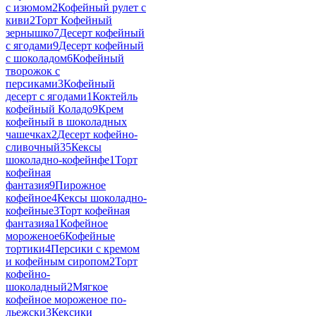
с изюмом
2
Кофейный рулет с
киви
2
Торт Кофейный
зернышко
7
Десерт кофейный
с ягодами
9
Десерт кофейный
с шоколадом
6
Кофейный
творожок с
персиками
3
Кофейный
десерт с ягодами
1
Коктейль
кофейный Коладо
9
Крем
кофейный в шоколадных
чашечках
2
Десерт кофейно-
сливочный
35
Кексы
шоколадно-кофейнфе
1
Торт
кофейная
фантазия
9
Пирожное
кофейное
4
Кексы шоколадно-
кофейные
3
Торт кофейная
фантазияa
1
Кофейное
мороженое
6
Кофейные
тортики
4
Персики с кремом
и кофейным сиропом
2
Торт
кофейно-
шоколадный
2
Мягкое
кофейное мороженое по-
льежски
3
Кексики