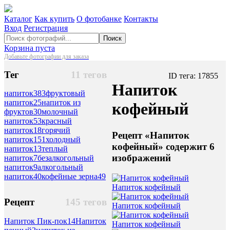
Каталог
Как купить
О фотобанке
Контакты
Вход
Регистрация
Поиск
Корзина пуста
Добавьте фотографии для заказа
Тег
11 тегов
ID тега: 17855
Напиток
напиток
383
фруктовый
напиток
25
напиток из
кофейный
фруктов
30
молочный
напиток
53
красный
напиток
18
горячий
Рецепт «Напиток
напиток
151
холодный
кофейный» содержит 6
напиток
13
теплый
изображений
напиток
7
безалкогольный
напиток
9
алкогольный
напиток
40
кофейные зерна
49
Напиток кофейный
Рецепт
145 тегов
Напиток кофейный
Напиток Пик-пок
14
Напиток
Напиток кофейный