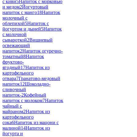
с киви
5
Напиток с морковью
и медом
2
Йогуртовый
напиток с манго
18
Напиток
молочный с
облепихой
5
Напиток с
йогуртом и дыней
5
Напиток
с молочной
сывароткой
2
Вишневый
освежающий
напиток
2
Напиток огуречно-
томатный
8
Напиток
фруктово-
ягодный
17
Напиток из
картофельного
отвара
7
Гранатово-медовый
напиток
12
Шоколадно-
сливочный
напиток-
2
Кофейный
напиток с молоком
7
Напиток
чайный с
майраном
2
Напиток из
картофельного
сока
6
Напиток из мацони с
малиной
14
Напиток из
йогурта и