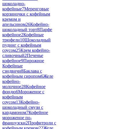
шоколадно-
кофейные
7
Меренговые
корзиночки с кофейным
кремом и
апельсином
26
Кофейно-
шоколадный торт
8
Парфе
кофейное
2
Кофейные
трюфели
10
Шоколадный
пудинг с кофейным
соусом
25
Крем кофейно-
сливочный
2
Печенье
кофейное
9
Пирожное
Кофейные
сэндвичи
8
Баклава с
кофейным сиропом
6
Желе
кофейно-
молочное
28
Кофейное
фондю
6
Мороженое с
кофейным
соусом
13
Кофейно-
шоколадный смузи с
кардамоном
7
Кофейное
мороженое по-
французски
2
Профитроли с
кофейным кремом
22
Желе