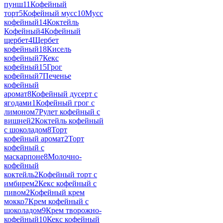
пунш
11
Кофейный
торт
5
Кофейный мусс
10
Мусс
кофейный
14
Коктейль
Кофейный
4
Кофейный
щербет
4
Щербет
кофейный
18
Кисель
кофейный
7
Кекс
кофейный
15
Грог
кофейный
7
Печенье
кофейный
аромат
8
Кофейный дусерт с
ягодами
1
Кофейный грог с
лимоном
7
Рулет кофейный с
вишней
2
Коктейль кофейный
с шоколадом
8
Торт
кофейный аромат
2
Торт
кофейный с
маскарпоне
8
Молочно-
кофейный
коктейль
2
Кофейный торт с
имбирем
2
Кекс кофейный с
пивом
2
Кофейный крем
мокко
7
Крем кофейный с
шоколадом
9
Крем творожно-
кофейный
10
Кекс кофейный