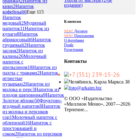
Торты от мастера (2-ое
оранжад
2
Напиток из
издание)
киви
2
Напиток
кофейный
6
Еще 115
Напиток
Клиентам
медовый
2
Мудреный
напиток
11
Напиток из
Договор
NEW!
кураги
8
Напиток
Приложения
NEW!
абрикосовый
6
Напиток
О фотобанке
грушевый
2
Напиток
Прайс
Регистрация
засоня
2
Напиток из
калины
26
Молочный
Контакты
напиток с
апельсином
18
Напиток из
пахты с травами
2
Напиток
+7 (351) 239-15-26
игристые
Челябинск, Карла Маркса 38
пузырьки
2
Напиток из
foto@arkaim.biz
молока и перс
3
Напиток из
плодов шиповника
9
Напиток
© ООО «Издательство
Золотое яблоко
50
Фруктово-
«Миллион Меню», 2007—2026
ягодный напиток
8
Напиток
Терпение...
из молока и персиков
cop
1
Молочный напиток с
облепихой
16
Напиток с
простоквашей и
соком
2
Напиток из персиков