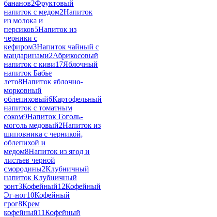
бананов
2
Фруктовый
напиток с медом
2
Напиток
из молока и
персиков
5
Напиток из
черники с
кефиром
3
Напиток чайный с
мандаринами
2
Абрикосовый
напиток с киви
17
Яблочный
напиток Бабье
лето
8
Напиток яблочно-
морковный
облепиховый
6
Картофельный
напиток с томатным
соком
9
Напиток Гоголь-
моголь медовый
2
Напиток из
шиповника с черникой,
облепихой и
медом
8
Напиток из ягод и
листьев черной
смородины
2
Клубничный
напиток Клубничный
зонт
3
Кофейный
12
Кофейный
Эг-ног
10
Кофейный
грог
8
Крем
кофейный
11
Кофейный