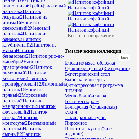
пенный
2
напиток из
шиповника
6
Грейпфруктовый
Напиток кофейный
напиток
2
Напиток
левушка
2
Напиток из
Напиток кофейный
изюма
16
Напиток
свекольный
2
Медовый
Напиток кофейный
напиток
4
Напиток из
Всего: 6 изображений
бананов
2
Напиток
клубничный
2
Напиток из
мяты
5
Напиток
Тематические коллекции
банановый
2
Напиток рио-де-
Еще
жанейро
2
Напиток
Блюда из мяса_обложка
драгоценный
2
Напиток
Лучшие рецепты (3-е издание)
лимонный
2
Напиток
Вегетерианский стол
восточный
2
Напиток
Выпечка и десерты
грейпфрутовый
12
Лимонный
Антистрессовая программа
напиток
16
Напиток
питания
пряный
2
Морковный
Меню бодибилдера
напиток
7
Напиток
Гости на пороге
мандариновый
2
Напиток
Болгарская (Славянская)
кухня
фруктовый
2
Напиток
Такие разные суши
ягодка
2
Напиток
Пирожное
монтесума
2
Витаминный
Просто и вкусно (2-ое
напиток
6
Напиток
издание)
сырный
2
Напиток