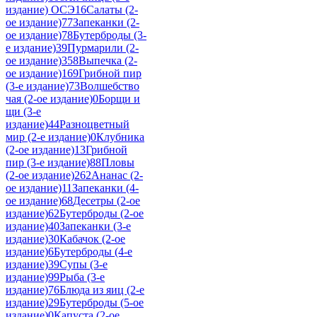
издание) ОСЭ
16
Салаты (2-
ое издание)
77
Запеканки (2-
ое издание)
78
Бутерброды (3-
е издание)
39
Пурмарили (2-
ое издание)
358
Выпечка (2-
ое издание)
169
Грибной пир
(3-е издание)
73
Волшебство
чая (2-ое издание)
0
Борщи и
щи (3-е
издание)
44
Разноцветный
мир (2-е издание)
0
Клубника
(2-ое издание)
13
Грибной
пир (3-е издание)
88
Пловы
(2-ое издание)
262
Ананас (2-
ое издание)
11
Запеканки (4-
ое издание)
68
Десетры (2-ое
издание)
62
Бутерброды (2-ое
издание)
40
Запеканки (3-е
издание)
30
Кабачок (2-ое
издание)
6
Бутерброды (4-е
издание)
39
Супы (3-е
издание)
99
Рыба (3-е
издание)
76
Блюда из яиц (2-е
издание)
29
Бутерброды (5-ое
издание)
0
Капуста (2-ое