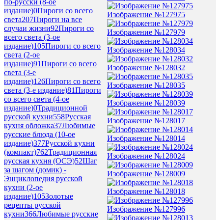
по-русски (8-ое
издание)
0
Пироги со всего
Изображение №127975
света
207
Пироги на все
случаи жизни
92
Пироги со
Изображение №127979
всего света (3-ое
издание)
105
Пироги со всего
Изображение №128034
света (2-ое
издание)
91
Пироги со всего
Изображение №128032
света (3-е
издание)
126
Пироги со всего
Изображение №128035
света (3-е издание)
81
Пироги
со всего света (4-ое
Изображение №128039
издание)
0
Традиционной
русской кухни
558
Русская
Изображение №128017
кухня обложка
37
Любимые
русские блюда (10-ое
Изображение №128014
издание)
377
Русской кухни
(компакт)
762
Традиционная
Изображение №128024
русская кухня (ОСЭ)
52
Шаг
за шагом (домик) -
Изображение №128009
Энциклопедия русской
кухни (2-ое
Изображение №128018
издание)
105
Золотые
рецепты русской
Изображение №127996
кухни
366
Любимые русские