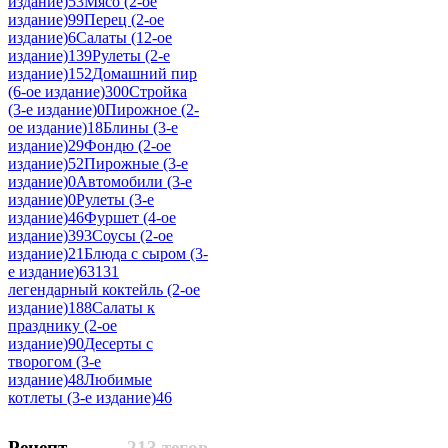
издание)
53
Мясо (2-ое
издание)
99
Перец (2-ое
издание)
6
Салаты (12-ое
издание)
139
Рулеты (2-е
издание)
152
Домашний пир
(6-ое издание)
300
Стройка
(3-е издание)
0
Пирожное (2-
ое издание)
18
Блины (3-е
издание)
29
Фондю (2-ое
издание)
52
Пирожные (3-е
издание)
0
Автомобили (3-е
издание)
0
Рулеты (3-е
издание)
46
Фуршет (4-ое
издание)
393
Соусы (2-ое
издание)
21
Блюда с сыром (3-
е издание)
63
131
легендарный коктейль (2-ое
издание)
188
Салаты к
празднику (2-ое
издание)
90
Десерты с
творогом (3-е
издание)
48
Любимые
котлеты (3-е издание)
46
Рецепт
213 тегов