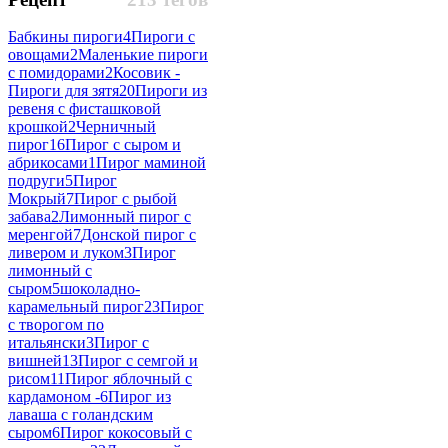
Бабкины пироги
4
Пироги с
овощами
2
Маленькие пироги
с помидорами
2
Косовик -
Пироги для зятя
20
Пироги из
ревеня с фисташковой
крошкой
2
Черничный
пирог
16
Пирог с сыром и
абрикосами
1
Пирог маминой
подруги
5
Пирог
Мокрый
7
Пирог с рыбой
забава
2
Лимонный пирог с
меренгой
7
Донской пирог с
ливером и луком
3
Пирог
лимонный с
сыром
5
шоколадно-
карамельный пирог
23
Пирог
с творогом по
итальянски
3
Пирог с
вишней
13
Пирог с семгой и
рисом
11
Пирог яблочный с
кардамоном -
6
Пирог из
лаваша с голандским
сыром
6
Пирог кокосовый с