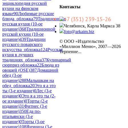
энциклопедия русской
Контакты
кухни на финском
языке
90
Любимые русские
+7 (351) 239-15-26
блюда_обложка
79
Традиционная
русская кухня (10-ое
Челябинск, Карла Маркса 38
издание)
368
Традиционной
foto@arkaim.biz
русской кухни (10-ое
издание)
439
Традиции
© ООО «Издательство
русского поварского
«Миллион Меню», 2007—2026
искусства_обложка
124
Русская
Терпение...
кухня в лучших
традициях_обложка
37
Кулинарный
сюрприз обложка
22
Блюда из
овощей (OSE)
387
Домашний
обед (3-ое
издание)
288
Малышкам на
обед_обложка
20
Это я а это
ты (3-е издание)
0
Лес (3-е
издание)
0
Это я а это ты (2-
ое издание)
0
Торты (2-е
издание)
31
Фитнес (3-е
издание)
350
Еда по-
итальянски (3-е
издание)
0
Торты (3-ое
издание)
108
Яичница (3-е