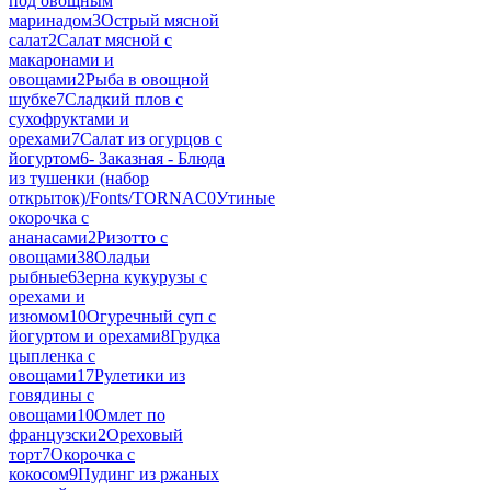
под овощным
маринадом
3
Острый мясной
салат
2
Салат мясной с
макаронами и
овощами
2
Рыба в овощной
шубке
7
Сладкий плов с
сухофруктами и
орехами
7
Салат из огурцов с
йогуртом
6
- Заказная - Блюда
из тушенки (набор
открыток)/Fonts/TORNAC
0
Утиные
окорочка с
ананасами
2
Ризотто с
овощами
38
Оладьи
рыбные
6
Зерна кукурузы с
орехами и
изюмом
10
Огуречный суп с
йогуртом и орехами
8
Грудка
цыпленка с
овощами
17
Рулетики из
говядины с
овощами
10
Омлет по
французски
2
Ореховый
торт
7
Окорочка с
кокосом
9
Пудинг из ржаных