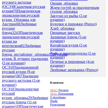
русского застолья
Овощи_обложка
(ОСЭ)
9
Сказочная русская
Ждем гостей за праздничным
кухня
470
Практическая
столом_обложка
энциклопедия русской
Закуски из рыбы (2-ое
издание)
кухни_Обложка для
Булочки и пирожки (Рипол)
Австрии
68
Любимые
Хлеб_обложка
русские
Овощные закуски
блюда
3243
Практическая
Заливные блюда (5-ое
энциклопедия русской
издание)
кухни на
Китайская кухня (2-ое
венгерском
82
Любимые
издание)
русские
Рыба и морепродукты (2-ое
блюда_рестайлинг_обложка
152
Русская
издание)
кухня. В лучших традициях
Печенье и пирожные (4-ое
(2-ое издание)
издание)
ОСЭ
10
Традиционной
Любимые запеканки (Рипол)
русской кухни (9-ое
издание)
367
Традиции
русского застолья (2-ое
Клиентам
издание)
ОСЭ
10
Энциклопедия
Договор
NEW!
русской
Приложения
NEW!
О фотобанке
кухни_обложка
29
Любимые
Прайс
русские блюда (11-ое
Регистрация
издание)
18
Практическая