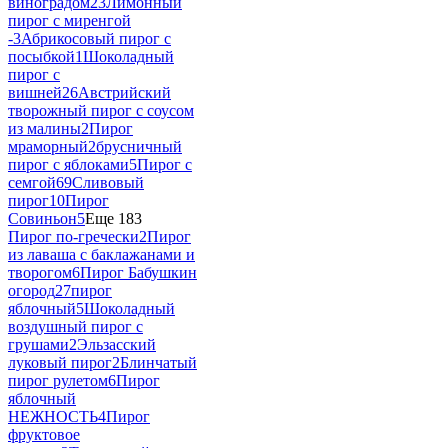
виноградом
23
Лимонный
пирог с миренгой
-
3
Абрикосовый пирог с
посыбкой
1
Шоколадный
пирог с
вишней
26
Австрийский
творожный пирог с соусом
из малины
2
Пирог
мраморный
2
брусничный
пирог с яблоками
5
Пирог с
семгой
69
Сливовый
пирог
10
Пирог
Совиньон
5
Еще 183
Пирог по-гречески
2
Пирог
из лаваша с баклажанами и
творогом
6
Пирог Бабушкин
огород
27
пирог
яблочный
5
Шоколадный
воздушный пирог с
грушами
2
Эльзасский
луковый пирог
2
Блинчатый
пирог рулетом
6
Пирог
яблочный
НЕЖНОСТЬ
4
Пирог
фруктовое