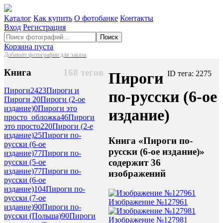
Каталог
Как купить
О фотобанке
Контакты
Вход
Регистрация
Поиск
Корзина пуста
Добавьте фотографии для заказа
Книга
168 тегов
Пироги
ID тега: 2275
Пироги
2423
Пироги и
по-русски (6-ое
Пироги 2
0
Пироги (2-ое
издание)
0
Пироги это
издание)
просто_обложка
46
Пироги
это просто
220
Пироги (2-е
издание)
25
Пироги по-
Книга «Пироги по-
русски (6-ое
русски (6-ое издание)»
издание)
77
Пироги по-
содержит 36
русски (5-ое
издание)
77
Пироги по-
изображений
русски (6-ое
издание)
104
Пироги по-
русски (7-ое
Изображение №127961
издание)
90
Пироги по-
русски (Польша)
90
Пироги
Изображение №127981