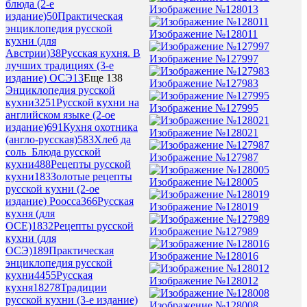
блюда (2-е
Изображение №128013
издание)
50
Практическая
энциклопедия русской
Изображение №128011
кухни (для
Австрии)
38
Русская кухня. В
Изображение №127997
лучших традициях (3-е
издание) ОСЭ
13
Еще 138
Изображение №127983
Энциклопедия русской
кухни
3251
Русской кухни на
Изображение №127995
английском языке (2-ое
издание)
691
Кухня охотника
Изображение №128021
(англо-русская)
583
Хлеб да
соль_Блюда русской
Изображение №127987
кухни
488
Рецепты русской
кухни
183
Золотые рецепты
Изображение №128005
русской кухни (2-ое
издание) Роосса
366
Русская
Изображение №128019
кухня (для
ОСЕ)
1832
Рецепты русской
Изображение №127989
кухни (для
ОСЭ)
189
Практическая
Изображение №128016
энциклопедия русской
кухни
4455
Русская
Изображение №128012
кухня
18278
Традиции
русской кухни (3-е издание)
Изображение №128008