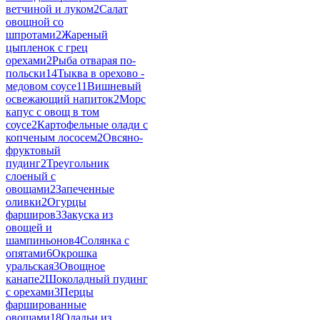
ветчиной и луком
2
Салат
овощной со
шпротами
2
Жареный
цыпленок с грец
орехами
2
Рыба отварая по-
польски
14
Тыква в орехово -
медовом соусе
11
Вишневый
освежающий напиток
2
Морс
капус с овощ в том
соусе
2
Картофельные олади с
копченым лососем
2
Овсяно-
фруктовый
пудинг
2
Треугольник
слоеный с
овощами
2
Запеченные
оливки
2
Огурцы
фарширов
3
Закуска из
овощей и
шампиньонов
4
Солянка с
опятами
6
Окрошка
уральская
3
Овощное
канапе
2
Шоколадный пудинг
с орехами
3
Перцы
фаршированные
овощами
18
Оладьи из