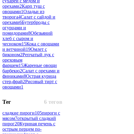
сухарей с медом и
орехами
2
Карп туш с
овощами
1
Оладьи из
творога
4
Салат с сайдой и
орехами
6
Бутерброды с
огурцами и
помидорами
8
Обезьяний
хлеб с сыром и
чесноком
15
Кока с овощами
и ветчиной
19
Омлет с
биконом
2
Репчатый лук с
ореховым
фаршем
15
Жареные овощи
барбекю
2
Салат с орехами и
финиками
8
Острая курица
стер-фрай
2
Рисовый тирт с
овощами
1
Тег
6 тегов
сладкие пироги
105
пироги с
мясом
7
открытый сладкий
пирог
20
Куриная печень с
острым перцем по-