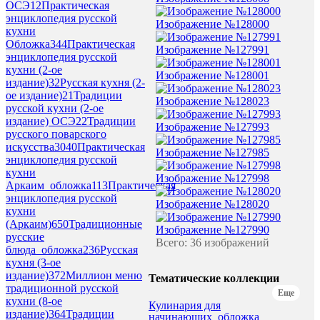
ОСЭ
12
Практическая
энциклопедия русской
Изображение №128000
кухни
Обложка
344
Практическая
Изображение №127991
энциклопедия русской
кухни (2-ое
Изображение №128001
издание)
32
Русская кухня (2-
ое издание)
21
Традиции
Изображение №128023
русской кухни (2-ое
издание) ОСЭ
22
Традиции
Изображение №127993
русского поварского
искусства
3040
Практическая
Изображение №127985
энциклопедия русской
кухни
Изображение №127998
Аркаим_обложка
113
Практическая
энциклопедия русской
Изображение №128020
кухни
(Аркаим)
650
Традиционные
Изображение №127990
русские
Всего: 36 изображений
блюда_обложка
236
Русская
кухня (3-ое
издание)
372
Миллион меню
Тематические коллекции
традиционной русской
Еще
кухни (8-ое
Кулинария для
издание)
364
Традиции
начинающих_обложка