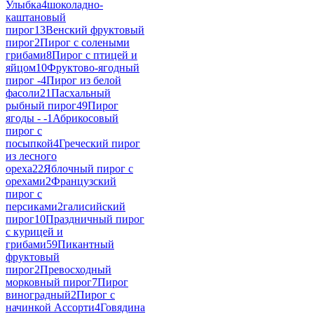
Улыбка
4
шоколадно-
каштановый
пирог
13
Венский фруктовый
пирог
2
Пирог с солеными
грибами
8
Пирог с птицей и
яйцом
10
Фруктово-ягодный
пирог -
4
Пирог из белой
фасоли
21
Пасхальный
рыбный пирог
49
Пирог
ягоды - -
1
Абрикосовый
пирог с
посыпкой
4
Греческий пирог
из лесного
ореха
22
Яблочный пирог с
орехами
2
Французский
пирог с
персиками
2
галисийский
пирог
10
Праздничный пирог
с курицей и
грибами
59
Пикантный
фруктовый
пирог
2
Превосходный
морковный пирог
7
Пирог
виноградный
2
Пирог с
начинкой Ассорти
4
Говядина