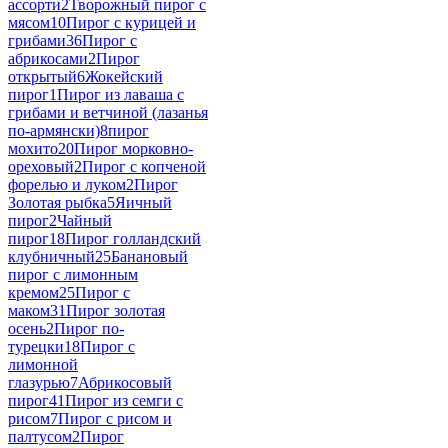
ассорти
2
Творожный пирог с
мясом
10
Пирог с курицей и
грибами
36
Пирог с
абрикосами
2
Пирог
открытый
6
Жокейский
пирог
1
Пирог из лаваша с
грибами и ветчиной (лазанья
по-армянски)
8
пирог
мохито
20
Пирог морковно-
ореховый
2
Пирог с копченой
форелью и луком
2
Пирог
Золотая рыбка
5
Яичный
пирог
2
Чайный
пирог
18
Пирог голландский
клубничный
25
Банановый
пирог с лимонным
кремом
25
Пирог с
маком
31
Пирог золотая
осень
2
Пирог по-
турецки
18
Пирог с
лимонной
глазурью
7
Абрикосовый
пирог
41
Пирог из семги с
рисом
7
Пирог с рисом и
палтусом
2
Пирог