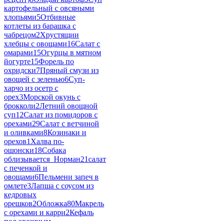
картофельный с овсяными
хлопьями
5
Отбивные
котлеты из барашка с
чабрецом
2
Хрустящии
хлебцы с овощами
16
Салат с
омарами
15
Огурцы в мятном
йогурте
15
Форель по
охридски
7
Пряный смузи из
овощей с зеленью
6
Суп-
харчо из осетр с
орех
3
Морской окунь с
брокколи
2
Летний овощной
суп
12
Салат из помидоров с
орехами
29
Салат с ветчиной
и оливками
8
Козинаки и
орехов
1
Халва по-
ошонски
18
Собака
облизывается_Норман
21
салат
с печенкой и
овощами
6
Пельмени запеч в
омлете
3
Лапша с соусом из
кедровых
орешков
2
Обложка
80
Макрель
с орехами и карри
2
Кефаль