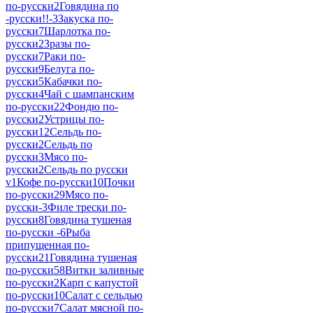
по-русски
2
Говядина по
-русски!!-
3
Закуска по-
русски
7
Шарлотка по-
русски
2
Зразы по-
русски
7
Раки по-
русски
9
Белуга по-
русски
5
Кабачки по-
русски
4
Чай с шампанским
по-русски
22
Фондю по-
русски
2
Устрицы по-
русски
12
Сельдь по-
русски
2
Сельдь по
русски
3
Мясо по-
русски
2
Сельдь по русски
v
1
Кофе по-русски
10
Почки
по-русски
29
Мясо по-
русски-
3
Филе трески по-
русски
8
Говядина тушеная
по-русски -
6
Рыба
припущенная по-
русски
21
Говядина тушеная
по-русски
58
Витки заливные
по-русски
2
Карп с капустой
по-русски
10
Салат с сельдью
по-русски
7
Салат мясной по-