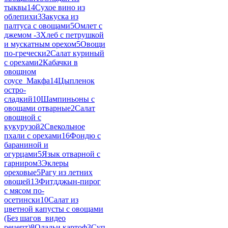
тыквы
14
Сухое вино из
облепихи
3
Закуска из
палтуса с овощами
5
Омлет с
джемом -
3
Хлеб с петрушкой
и мускатным орехом
5
Овощи
по-гречески
2
Салат куриный
с орехами
2
Кабачки в
овощном
соусе_Макфа
14
Цыпленок
остро-
сладкий
10
Шампиньоны с
овощами отварные
2
Салат
овощной с
кукурузой
2
Свекольное
пхали с орехами
16
Фондю с
бараниной и
огурцами
5
Язык отварной с
гарниром
3
Эклеры
ореховые
5
Рагу из летних
овощей
13
Фитдджын-пирог
с мясом по-
осетински
10
Салат из
цветной капусты с овощами
(Без шагов_видео
рецепт)
8
Оладьи картоф
3
Суп