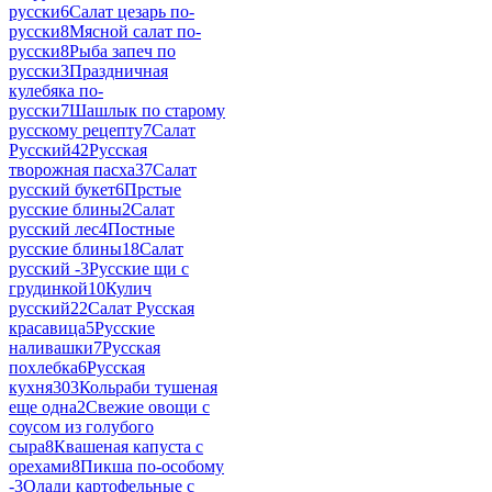
русски
6
Салат цезарь по-
русски
8
Мясной салат по-
русски
8
Рыба запеч по
русски
3
Праздничная
кулебяка по-
русски
7
Шашлык по старому
русскому рецепту
7
Салат
Русский
42
Русская
творожная пасха
37
Салат
русский букет
6
Прстые
русские блины
2
Салат
русский лес
4
Постные
русские блины
18
Салат
русский -
3
Русские щи с
грудинкой
10
Кулич
русский
22
Салат Русская
красавица
5
Русские
наливашки
7
Русская
похлебка
6
Русская
кухня
303
Кольраби тушеная
еще одна
2
Свежие овощи с
соусом из голубого
сыра
8
Квашеная капуста с
орехами
8
Пикша по-особому
-
3
Олади картофельные с