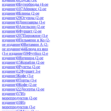
издание)
0
Бутерброды (4-ое
издание)
107
Абрикос (2-ое
издание)
8
Блины (2-ое
издание)
29
Огурцы (2-ое
издание)
0
Динозавры (3-е
издание)
0
Апельсин (2-ое
издание)
6
Фуршет (2-ое
издание)
207
Пирожное (3-е
издание)
0
Пельмени и Ко (2-
ое издание)
0
Витамин А (2-
ое издание)
44
Блюда из яиц
(3-е издание)
59
Футбол (2-е
издание)
0
Яичница (2-ое
издание)
15
Корабли (2-ое
издание)
0
Рулеты (2-ое
издание)
12
Фуршет 3-е
издание
3
Кофе (3-е
издание)
0
Торты (3-е
издание)
0
Кофе (2-ое
издание)
22
Десерты (2-ое
издание)
57
Из
морепродуктов (2-ое
издание)
10
Из
морепродуктов (3-е