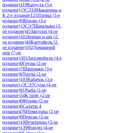
издание)
119
Капуста (3-е
издание) ОСЭ
10
Макароны и
К 2-е издание
121
Пловы (3-е
издание)
0
Яблоко (3-е
издание) ОСЭ
7
Шашлыки (2-
ое издание)
45
Закуски (4-ое
издание)
161
Борщи и щи (2-
ое издание)
44
Картофель (2-
ое издание)
102
Домашний
пир (7-ое
издание)
303
Автомобили (4-е
издание)
0
Груша (2-ое
издание)
7
Шашлыки (3-е
издание)
0
Торты (2-ое
издание)
103
Кабачок (3-е
издание) ОСЭ
7
Супы (4-ое
издание)
91
Рыба (2-ое
издание)
34
К пиву (2-ое
издание)
0
Яблоко (2-ое
издание)
6
Салаты 4
издание
476
Помидоры (2-ое
издание)
0
Персик (2-ое
издание)
10
Вечеринка (2-ое
издание)
139
Фондю (4-ое
издание)
0
Соусы (3-е