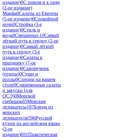
издание)
0
С пивом и к пиву
(2-ое издание)
Макфа
0
Салаты из Европы
(5-ое издание)
0
Спокойной
ночи
0
Стройка (3-е
издание)
0
Стиль и
мода
0
Смешинки-1
0
Самый
лёгкий путь к сердцу (2-ое
издание)
0
Самый лёгкий
путь к сердцу (3-е
издание)
0
Салаты к
празднику (7-ое
издание)
0
Скворечник
(птицы)
0
Суши и
роллы
0
Специи на вашем
столе
0
Современные салаты
и закуски (для
ОСЭ)
0
Морской
гребешок
65
Морские
деликатесы
187
Блюда из
морских
деликатесов
596
Русской
кухни на английском языке
(2-ое
издание)
691
Практическая