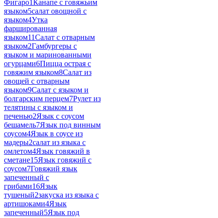
Фигаро
1
Канапе с говяжьим
языком
5
салат овощной с
языком
4
Утка
фаршированная
языком
11
Салат с отварным
языком
2
Гамбургеры с
языком и маринованными
огурцами
6
Пицца острая с
говяжим языком
8
Салат из
овощей с отварным
языком
9
Салат с языком и
болгарским перцем
7
Рулет из
телятины с языком и
печенью
2
Язык с соусом
бешамель
7
Язык под винным
соусом
4
Язык в соусе из
мадеры
2
салат из языка с
омлетом
4
Язык говяжий в
сметане
15
Язык говяжий с
соусом
7
Говяжий язык
запеченный с
грибами
16
Язык
тушеный
2
закуска из языка с
артишоками
4
Язык
запеченный
5
Язык под