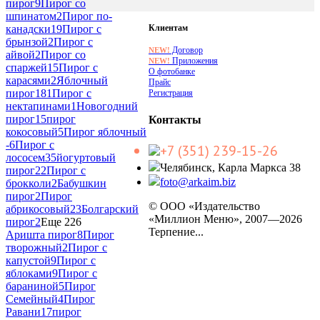
пирог
9
Пирог со
шпинатом
2
Пирог по-
Клиентам
канадски
19
Пирог с
брынзой
2
Пирог с
Договор
NEW!
айвой
2
Пирог со
Приложения
NEW!
спаржей
15
Пирог с
О фотобанке
карасями
2
Яблочный
Прайс
пирог
181
Пирог с
Регистрация
нектапинами
1
Новогодний
пирог
15
пирог
Контакты
кокосовый
5
Пирог яблочный
-
6
Пирог с
+7 (351) 239-15-26
лососем
35
йогуртовый
Челябинск, Карла Маркса 38
пирог
22
Пирог с
foto@arkaim.biz
брокколи
2
Бабушкин
пирог
2
Пирог
© ООО «Издательство
абрикосовый
23
Болгарский
«Миллион Меню», 2007—2026
пирог
2
Еще 226
Терпение...
Аришта пирог
8
Пирог
творожный
2
Пирог с
капустой
9
Пирог с
яблоками
9
Пирог с
бараниной
5
Пирог
Семейный
4
Пирог
Равани
17
пирог