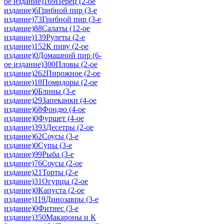
ое издание)
169
Перец (2-ое
издание)
6
Грибной пир (3-е
издание)
73
Грибной пир (3-е
издание)
88
Салаты (12-ое
издание)
139
Рулеты (2-е
издание)
152
К пиву (2-ое
издание)
0
Домашний пир (6-
ое издание)
300
Пловы (2-ое
издание)
262
Пирожное (2-ое
издание)
18
Помидоры (2-ое
издание)
0
Блины (3-е
издание)
29
Запеканки (4-ое
издание)
68
Фондю (4-ое
издание)
0
Фуршет (4-ое
издание)
393
Десетры (2-ое
издание)
62
Соусы (3-е
издание)
0
Супы (3-е
издание)
99
Рыба (3-е
издание)
76
Соусы (2-ое
издание)
21
Торты (2-е
издание)
31
Огурцы (2-ое
издание)
0
Капуста (2-ое
издание)
119
Динозавры (3-е
издание)
0
Фитнес (3-е
издание)
350
Макароны и К