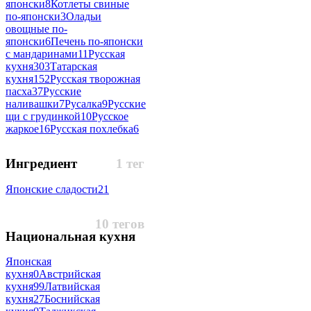
японски
8
Котлеты свиные
по-японски
3
Оладьи
овощные по-
японски
6
Печень по-японски
с мандаринами
11
Русская
кухня
303
Татарская
кухня
152
Русская творожная
пасха
37
Русские
наливашки
7
Русалка
9
Русские
щи с грудинкой
10
Русское
жаркое
16
Русская похлебка
6
Ингредиент
1 тег
Японские сладости
21
10 тегов
Национальная кухня
Японская
кухня
0
Австрийская
кухня
99
Латвийская
кухня
27
Боснийская