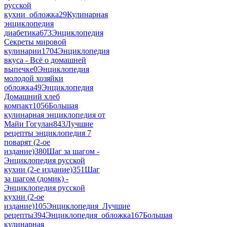
русской
кухни_обложка
29
Кулинарная
энциклопедия
диабетика
673
Энциклопедия
Секреты мировой
кулинарии
1704
Энциклопедия
вкуса - Всё о домашней
выпечке
0
Энциклопедия
молодой хозяйки
обложка
49
Энциклопедия
Домашний хлеб
компакт
1056
Большая
кулинарная энциклопедия от
Майи Гогулан
843
Лучшие
рецепты энциклопедия 7
поварят (2-ое
издание)
380
Шаг за шагом -
Энциклопедия русской
кухни (2-е издание)
351
Шаг
за шагом (домик) -
Энциклопедия русской
кухни (2-ое
издание)
105
Энциклопедия_Лучшие
рецепты
394
Энциклопедия_обложка
167
Большая
кулинарная