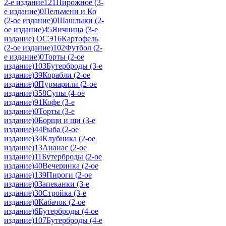
2-е издание
121
Пирожное (3-
е издание)
0
Пельмени и Ко
(2-ое издание)
0
Шашлыки (2-
ое издание)
45
Яичница (3-е
издание) ОСЭ
16
Картофель
(2-ое издание)
102
Футбол (2-
е издание)
0
Торты (2-ое
издание)
103
Бутерброды (3-е
издание)
39
Корабли (2-ое
издание)
0
Пурмарили (2-ое
издание)
358
Супы (4-ое
издание)
91
Кофе (3-е
издание)
0
Торты (3-е
издание)
0
Борщи и щи (3-е
издание)
44
Рыба (2-ое
издание)
34
Клубника (2-ое
издание)
13
Ананас (2-ое
издание)
11
Бутерброды (2-ое
издание)
40
Вечеринка (2-ое
издание)
139
Пироги (2-ое
издание)
0
Запеканки (3-е
издание)
30
Стройка (3-е
издание)
0
Кабачок (2-ое
издание)
6
Бутерброды (4-ое
издание)
107
Бутерброды (4-е