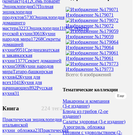
(компакт)
1412
Семь поварят
Энциклопедия
57
Полная
энциклопедия
Изображение №179071
продуктов
5730
Энциклопедия
домашнего
Изображение №179072
мастера
3223
Энциклопедии
11091
Секреты
русской кухни
3061
Кухни
Изображение №179059
народов мира
17268
Секреты
домашней
Изображение №179064
кухни
9951
Среднеазиатская
и закавказская
Изображение №179061
кухни
1377
Секрет домашней
кухни
599
Кухни народов
Изображение №179773
мираТатаро-башкирская
Всего: 6 изображений
кухня
42
Кухня для
всех
1041
Кухня для
начинающих
892
Русская
Тематические коллекции
кухня
31
Еще
Макароны и компания
(3-е издание)
Книга
224 тега
Блюда из грибов (2-ое
издание)
Практическая энциклопедия
Салаты здоровья (3-е издание)
итальянской
Аэрогриль_обложка
кухни_обложка
23
Практическая
Готовим с удовольствием (2-