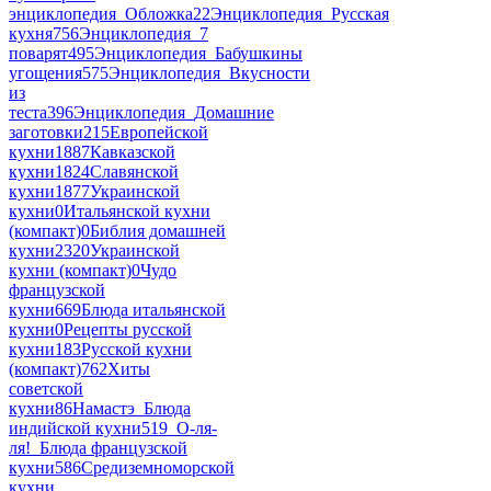
энциклопедия_Обложка
22
Энциклопедия_Русская
кухня
756
Энциклопедия_7
поварят
495
Энциклопедия_Бабушкины
угощения
575
Энциклопедия_Вкусности
из
теста
396
Энциклопедия_Домашние
заготовки
215
Европейской
кухни
1887
Кавказской
кухни
1824
Славянской
кухни
1877
Украинской
кухни
0
Итальянской кухни
(компакт)
0
Библия домашней
кухни
2320
Украинской
кухни (компакт)
0
Чудо
французской
кухни
669
Блюда итальянской
кухни
0
Рецепты русской
кухни
183
Русской кухни
(компакт)
762
Хиты
советской
кухни
86
Намастэ_Блюда
индийской кухни
519
_О-ля-
ля!_Блюда французской
кухни
586
Средиземноморской
кухни