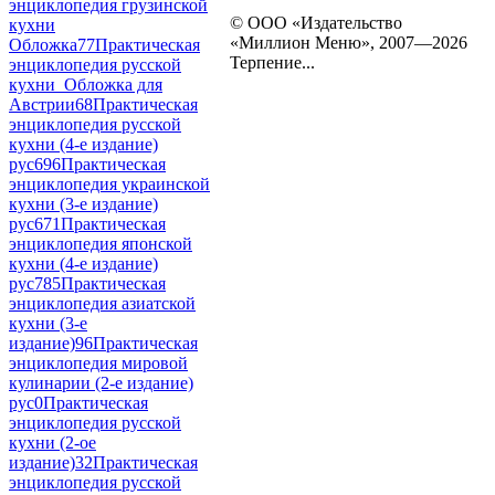
энциклопедия грузинской
© ООО «Издательство
кухни
«Миллион Меню», 2007—2026
Обложка
77
Практическая
Терпение...
энциклопедия русской
кухни_Обложка для
Австрии
68
Практическая
энциклопедия русской
кухни (4-е издание)
рус
696
Практическая
энциклопедия украинской
кухни (3-е издание)
рус
671
Практическая
энциклопедия японской
кухни (4-е издание)
рус
785
Практическая
энциклопедия азиатской
кухни (3-е
издание)
96
Практическая
энциклопедия мировой
кулинарии (2-е издание)
рус
0
Практическая
энциклопедия русской
кухни (2-ое
издание)
32
Практическая
энциклопедия русской