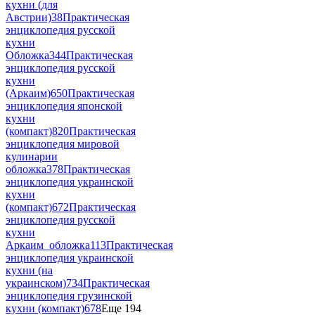
кухни (для
Австрии)
38
Практическая
энциклопедия русской
кухни
Обложка
344
Практическая
энциклопедия русской
кухни
(Аркаим)
650
Практическая
энциклопедия японской
кухни
(компакт)
820
Практическая
энциклопедия мировой
кулинарии
обложка
378
Практическая
энциклопедия украинской
кухни
(компакт)
672
Практическая
энциклопедия русской
кухни
Аркаим_обложка
113
Практическая
энциклопедия украинской
кухни (на
украинском)
734
Практическая
энциклопедия грузинской
кухни (компакт)
678
Еще 194