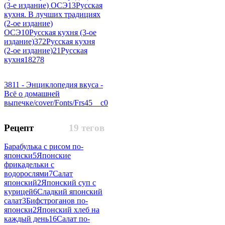
(3-е издание) ОСЭ
13
Русская
кухня. В лучших традициях
(2-ое издание)
ОСЭ
10
Русская кухня (3-ое
издание)
372
Русская кухня
(2-ое издание)
21
Русская
кухня
18278
3811 - Энциклопедия вкуса -
Всё о домашней
выпечке/cover/Fonts/Frs45__c
0
Рецепт
19 тегов
Барабулька с рисом по-
японски
5
Японские
фрикадельки с
водорослями
7
Салат
японский
2
Японский суп с
курицей
6
Сладкий японский
салат
3
Бифстроганов по-
японски
2
Японский хлеб на
каждый день
16
Салат по-