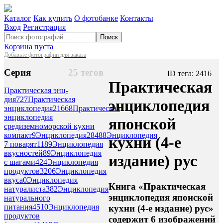
Каталог
Как купить
О фотобанке
Контакты
Вход
Регистрация
Поиск
Корзина пуста
Добавьте фотографии для заказа
Серия
25 тегов
ID тега: 2416
Практическая
Практическая энц-
дия
727
Практическая
энциклопедия
энциклопедия
21668
Практическая
энциклопедия
японской
средиземноморской кухни
компакт
9
Энциклопедия
28488
Энциклопедия
кухни (4-е
7 поварят
1189
Энциклопедия
вкусностей
89
Энциклопедия
издание) рус
с шагами
424
Энциклопедия
продуктов
3206
Энциклопедия
вкуса
0
Энциклопедия
Книга «Практическая
натуралиста
382
Энциклопедия
энциклопедия японской
натурального
питания
4510
Энциклопедия
кухни (4-е издание) рус»
продуктов
содержит 6 изображений