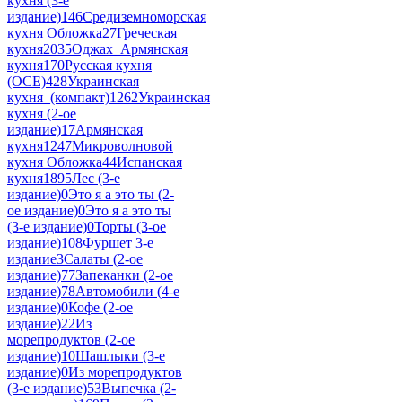
кухня (3-е
издание)
146
Средиземноморская
кухня Обложка
27
Греческая
кухня
2035
Оджах_Армянская
кухня
170
Русская кухня
(ОСЕ)
428
Украинская
кухня_(компакт)
1262
Украинская
кухня (2-ое
издание)
17
Армянская
кухня
1247
Микроволновой
кухня Обложка
44
Испанская
кухня
1895
Лес (3-е
издание)
0
Это я а это ты (2-
ое издание)
0
Это я а это ты
(3-е издание)
0
Торты (3-ое
издание)
108
Фуршет 3-е
издание
3
Салаты (2-ое
издание)
77
Запеканки (2-ое
издание)
78
Автомобили (4-е
издание)
0
Кофе (2-ое
издание)
22
Из
морепродуктов (2-ое
издание)
10
Шашлыки (3-е
издание)
0
Из морепродуктов
(3-е издание)
53
Выпечка (2-