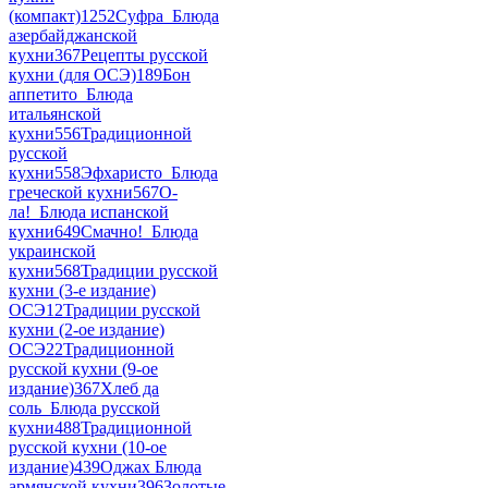
(компакт)
1252
Суфра_Блюда
азербайджанской
кухни
367
Рецепты русской
кухни (для ОСЭ)
189
Бон
аппетито_Блюда
итальянской
кухни
556
Традиционной
русской
кухни
558
Эфхаристо_Блюда
греческой кухни
567
О-
ла!_Блюда испанской
кухни
649
Смачно!_Блюда
украинской
кухни
568
Традиции русской
кухни (3-е издание)
ОСЭ
12
Традиции русской
кухни (2-ое издание)
ОСЭ
22
Традиционной
русской кухни (9-ое
издание)
367
Хлеб да
соль_Блюда русской
кухни
488
Традиционной
русской кухни (10-ое
издание)
439
Оджах Блюда
армянской кухни
396
Золотые