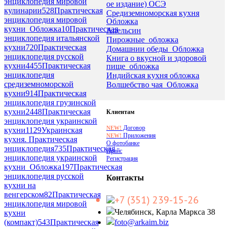
энциклопедия мировой
ое издание) ОСЭ
кулинарии
528
Практическая
Средиземноморская кухня
энциклопедия мировой
Обложка
кухни_Обложка
10
Практическая
Апельсин
энциклопедия итальянской
Пирожные_обложка
кухни
720
Практическая
Домашнии обеды_Обложка
энциклопедия русской
Книга о вкусной и здоровой
кухни
4455
Практическая
пище_обложка
энциклопедия
Индийская кухня обложка
средиземноморской
Волшебство чая_Обложка
кухни
914
Практическая
энциклопедия грузинской
кухни
2448
Практическая
Клиентам
энциклопедия украинской
Договор
NEW!
кухни
1129
Украинская
Приложения
NEW!
кухня. Практическая
О фотобанке
энциклопедия
735
Практическая
Прайс
энциклопедия украинской
Регистрация
кухни_Обложка
197
Практическая
энциклопедия русской
Контакты
кухни на
венгерском
82
Практическая
+7 (351) 239-15-26
энциклопедия мировой
Челябинск, Карла Маркса 38
кухни
(компакт)
543
Практическая
foto@arkaim.biz