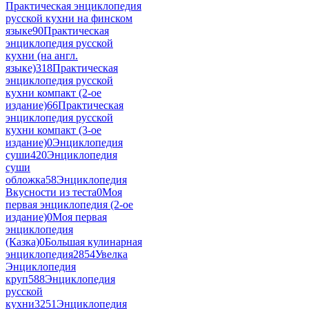
Практическая энциклопедия
русской кухни на финском
языке
90
Практическая
энциклопедия русской
кухни (на англ.
языке)
318
Практическая
энциклопедия русской
кухни компакт (2-ое
издание)
66
Практическая
энциклопедия русской
кухни компакт (3-ое
издание)
0
Энциклопедия
суши
420
Энциклопедия
суши
обложка
58
Энциклопедия
Вкусности из теста
0
Моя
первая энциклопедия (2-ое
издание)
0
Моя первая
энциклопедия
(Казка)
0
Большая кулинарная
энциклопедия
2854
Увелка
Энциклопедия
круп
588
Энциклопедия
русской
кухни
3251
Энциклопедия