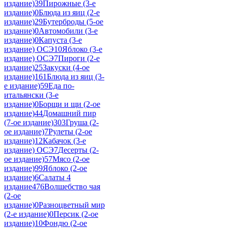
издание)
39
Пирожные (3-е
издание)
0
Блюда из яиц (2-е
издание)
29
Бутерброды (5-ое
издание)
0
Автомобили (3-е
издание)
0
Капуста (3-е
издание) ОСЭ
10
Яблоко (3-е
издание) ОСЭ
7
Пироги (2-е
издание)
25
Закуски (4-ое
издание)
161
Блюда из яиц (3-
е издание)
59
Еда по-
итальянски (3-е
издание)
0
Борщи и щи (2-ое
издание)
44
Домашний пир
(7-ое издание)
303
Груша (2-
ое издание)
7
Рулеты (2-ое
издание)
12
Кабачок (3-е
издание) ОСЭ
7
Десерты (2-
ое издание)
57
Мясо (2-ое
издание)
99
Яблоко (2-ое
издание)
6
Салаты 4
издание
476
Волшебство чая
(2-ое
издание)
0
Разноцветный мир
(2-е издание)
0
Персик (2-ое
издание)
10
Фондю (2-ое