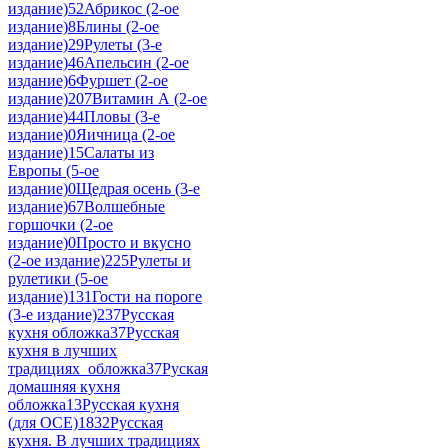
издание)
52
Абрикос (2-ое
издание)
8
Блины (2-ое
издание)
29
Рулеты (3-е
издание)
46
Апельсин (2-ое
издание)
6
Фуршет (2-ое
издание)
207
Витамин А (2-ое
издание)
44
Пловы (3-е
издание)
0
Яичница (2-ое
издание)
15
Салаты из
Европы (5-ое
издание)
0
Щедрая осень (3-е
издание)
67
Волшебные
горшочки (2-ое
издание)
0
Просто и вкусно
(2-ое издание)
225
Рулеты и
рулетики (5-ое
издание)
131
Гости на пороге
(3-е издание)
237
Русская
кухня обложка
37
Русская
кухня в лучших
традициях_обложка
37
Руская
домашняя кухня
обложка
13
Русская кухня
(для ОСЕ)
1832
Русская
кухня. В лучших традициях