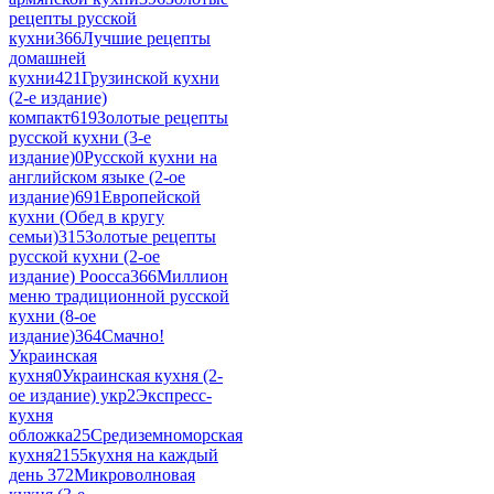
рецепты русской
кухни
366
Лучшие рецепты
домашней
кухни
421
Грузинской кухни
(2-е издание)
компакт
619
Золотые рецепты
русской кухни (3-е
издание)
0
Русской кухни на
английском языке (2-ое
издание)
691
Европейской
кухни (Обед в кругу
семьи)
315
Золотые рецепты
русской кухни (2-ое
издание) Роосса
366
Миллион
меню традиционной русской
кухни (8-ое
издание)
364
Смачно!
Украинская
кухня
0
Украинская кухня (2-
ое издание) укр
2
Экспресс-
кухня
обложка
25
Средиземноморская
кухня
2155
кухня на каждый
день 3
72
Микроволновая