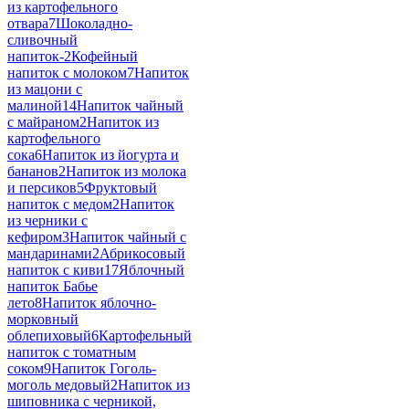
из картофельного
отвара
7
Шоколадно-
сливочный
напиток-
2
Кофейный
напиток с молоком
7
Напиток
из мацони с
малиной
14
Напиток чайный
с майраном
2
Напиток из
картофельного
сока
6
Напиток из йогурта и
бананов
2
Напиток из молока
и персиков
5
Фруктовый
напиток с медом
2
Напиток
из черники с
кефиром
3
Напиток чайный с
мандаринами
2
Абрикосовый
напиток с киви
17
Яблочный
напиток Бабье
лето
8
Напиток яблочно-
морковный
облепиховый
6
Картофельный
напиток с томатным
соком
9
Напиток Гоголь-
моголь медовый
2
Напиток из
шиповника с черникой,