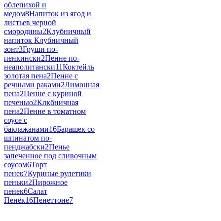
облепихой и
медом
8
Напиток из ягод и
листьев черной
смородины
2
Клубничный
напиток Клубничный
зонт
3
Груши по-
пенкински
2
Пенне по-
неаполитански
11
Коктейль
золотая пена
2
Пенне с
речными раками
2
Лимонная
пена
2
Пенне с куриной
печенью
2
Клкбничная
пена
2
Пенне в томатном
соусе с
баклажанами
16
Барашек со
шпинатом по-
пенджабски
2
Пенье
запеченное под сливочным
соусом
6
Торт
пенек
7
Куриные рулетики
пеньки
2
Пирожное
пенек
6
Салат
Пенёк
16
Пенеттоне
7