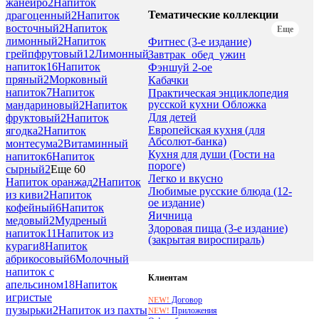
жанейро
2
Напиток
Тематические коллекции
драгоценный
2
Напиток
восточный
2
Напиток
Еще
лимонный
2
Напиток
Фитнес (3-е издание)
грейпфрутовый
12
Лимонный
Завтрак_обед_ужин
напиток
16
Напиток
Фэншуй 2-ое
пряный
2
Морковный
Кабачки
напиток
7
Напиток
Практическая энциклопедия
русской кухни Обложка
мандариновый
2
Напиток
Для детей
фруктовый
2
Напиток
Европейская кухня (для
ягодка
2
Напиток
Абсолют-банка)
монтесума
2
Витаминный
Кухня для души (Гости на
напиток
6
Напиток
пороге)
сырный
2
Еще 60
Легко и вкусно
Напиток оранжад
2
Напиток
Любимые русские блюда (12-
из киви
2
Напиток
ое издание)
кофейный
6
Напиток
Яичница
медовый
2
Мудреный
Здоровая пища (3-е издание)
напиток
11
Напиток из
(закрытая вироспираль)
кураги
8
Напиток
абрикосовый
6
Молочный
напиток с
Клиентам
апельсином
18
Напиток
игристые
Договор
NEW!
пузырьки
2
Напиток из пахты
Приложения
NEW!