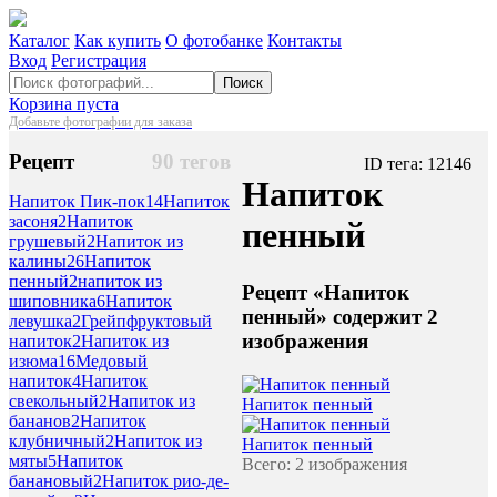
Каталог
Как купить
О фотобанке
Контакты
Вход
Регистрация
Поиск
Корзина пуста
Добавьте фотографии для заказа
Рецепт
90 тегов
ID тега: 12146
Напиток
Напиток Пик-пок
14
Напиток
засоня
2
Напиток
пенный
грушевый
2
Напиток из
калины
26
Напиток
пенный
2
напиток из
Рецепт «Напиток
шиповника
6
Напиток
пенный» содержит 2
левушка
2
Грейпфруктовый
изображения
напиток
2
Напиток из
изюма
16
Медовый
напиток
4
Напиток
свекольный
2
Напиток из
Напиток пенный
бананов
2
Напиток
клубничный
2
Напиток из
Напиток пенный
мяты
5
Напиток
Всего: 2 изображения
банановый
2
Напиток рио-де-