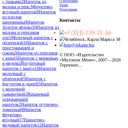
О фотобанке
с травами
2
Напиток из
Прайс
молока и перс
3
Фруктово-
Регистрация
ягодный напиток
8
Напиток
из плодов
Контакты
шиповника
9
Напиток
Золотое яблоко
50
Напиток из
+7 (351) 239-15-26
молока и персиков
cop
1
Молочный напиток с
Челябинск, Карла Маркса 38
облепихой
16
Напиток с
foto@arkaim.biz
простоквашей и
соком
2
Напиток из персиков
© ООО «Издательство
с киви
5
Напиток с морковью
«Миллион Меню», 2007—2026
и медом
2
Йогуртовый
Терпение...
напиток с манго
18
Напиток
молочный с
облепихой
5
Напиток с
йогуртом и дыней
5
Напиток
с молочной
сывароткой
2
Вишневый
освежающий
напиток
2
Напиток огуречно-
томатный
8
Напиток
фруктово-
ягодный
17
Гранатово-
медовый напиток
12
Напиток