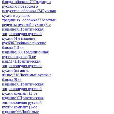
блюда_обложка
79
Традиции
русского поварского
искусства_обложка
124
Русская
кухня в лучших
традициях_обложка
37
Золотые
рецепты русской кухни (3-е
издание)
0
Практическая
энциклопедия русской
кухни (4-е издание)
рус
696
Любимые русские
блюда (13-ое
издание)
386
Традиционная
русская кухня (6-ое
изд.)
371
Практическая
энциклопедия русской
кухни (на англ.
языке)
318
Любимые русские
блюда (9-ое
издание)
0
Практическая
энциклопедия русской
кухни компакт (3-ое
издание)
0
Практическая
энциклопедия русской
кухни компакт (2-ое
издание)
66
Любимые