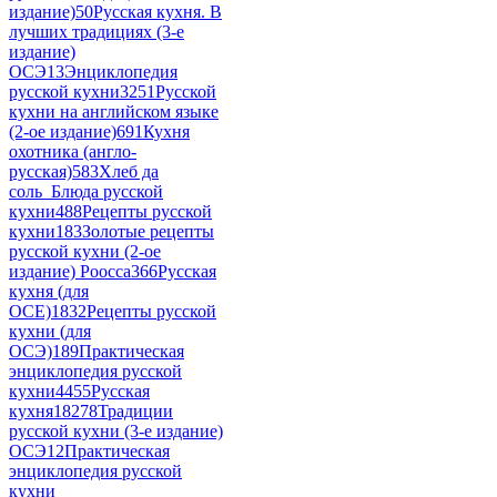
издание)
50
Русская кухня. В
лучших традициях (3-е
издание)
ОСЭ
13
Энциклопедия
русской кухни
3251
Русской
кухни на английском языке
(2-ое издание)
691
Кухня
охотника (англо-
русская)
583
Хлеб да
соль_Блюда русской
кухни
488
Рецепты русской
кухни
183
Золотые рецепты
русской кухни (2-ое
издание) Роосса
366
Русская
кухня (для
ОСЕ)
1832
Рецепты русской
кухни (для
ОСЭ)
189
Практическая
энциклопедия русской
кухни
4455
Русская
кухня
18278
Традиции
русской кухни (3-е издание)
ОСЭ
12
Практическая
энциклопедия русской
кухни