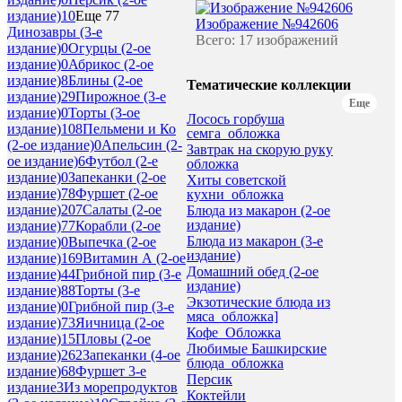
издание)
10
Еще 77
Изображение №942606
Динозавры (3-е
Всего: 17 изображений
издание)
0
Огурцы (2-ое
издание)
0
Абрикос (2-ое
издание)
8
Блины (2-ое
Тематические коллекции
издание)
29
Пирожное (3-е
Еще
издание)
0
Торты (3-ое
Лосось горбуша
издание)
108
Пельмени и Ко
семга_обложка
(2-ое издание)
0
Апельсин (2-
Завтрак на скорую руку
ое издание)
6
Футбол (2-е
обложка
издание)
0
Запеканки (2-ое
Хиты советской
издание)
78
Фуршет (2-ое
кухни_обложка
издание)
207
Салаты (2-ое
Блюда из макарон (2-ое
издание)
издание)
77
Корабли (2-ое
Блюда из макарон (3-е
издание)
0
Выпечка (2-ое
издание)
издание)
169
Витамин А (2-ое
Домашний обед (2-ое
издание)
44
Грибной пир (3-е
издание)
издание)
88
Торты (3-е
Экзотические блюда из
издание)
0
Грибной пир (3-е
мяса_обложка]
издание)
73
Яичница (2-ое
Кофе_Обложка
издание)
15
Пловы (2-ое
Любимые Башкирские
издание)
262
Запеканки (4-ое
блюда_обложка
издание)
68
Фуршет 3-е
Персик
издание
3
Из морепродуктов
Коктейли