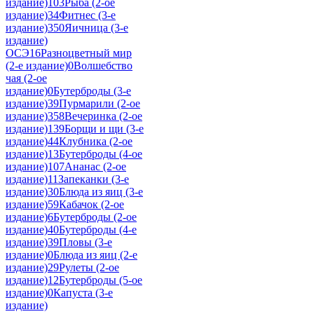
издание)
103
Рыба (2-ое
издание)
34
Фитнес (3-е
издание)
350
Яичница (3-е
издание)
ОСЭ
16
Разноцветный мир
(2-е издание)
0
Волшебство
чая (2-ое
издание)
0
Бутерброды (3-е
издание)
39
Пурмарили (2-ое
издание)
358
Вечеринка (2-ое
издание)
139
Борщи и щи (3-е
издание)
44
Клубника (2-ое
издание)
13
Бутерброды (4-ое
издание)
107
Ананас (2-ое
издание)
11
Запеканки (3-е
издание)
30
Блюда из яиц (3-е
издание)
59
Кабачок (2-ое
издание)
6
Бутерброды (2-ое
издание)
40
Бутерброды (4-е
издание)
39
Пловы (3-е
издание)
0
Блюда из яиц (2-е
издание)
29
Рулеты (2-ое
издание)
12
Бутерброды (5-ое
издание)
0
Капуста (3-е
издание)