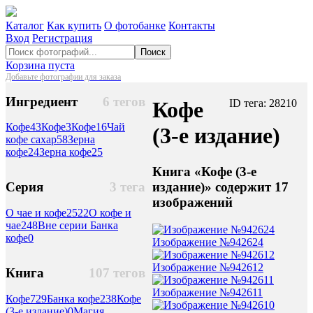
Каталог
Как купить
О фотобанке
Контакты
Вход
Регистрация
Поиск
Корзина пуста
Добавьте фотографии для заказа
Ингредиент
6 тегов
Кофе
ID тега: 28210
Кофе
43
Кофе
3
Кофе
16
Чай
(3-е издание)
кофе сахар
58
Зерна
кофе
24
Зерна кофе
25
Книга «Кофе (3-е
издание)» содержит 17
Серия
3 тега
изображений
О чае и кофе
2522
О кофе и
чае
248
Вне серии Банка
кофе
0
Изображение №942624
Изображение №942612
Книга
107 тегов
Изображение №942611
Кофе
729
Банка кофе
238
Кофе
(3-е издание)
0
Магия