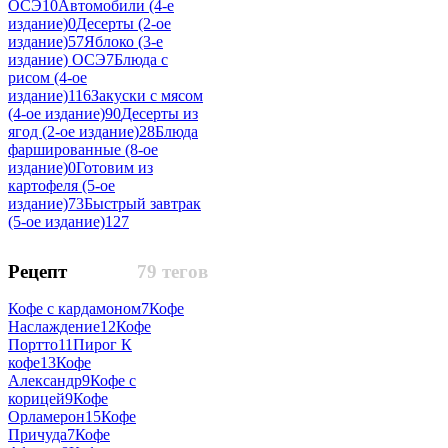
ОСЭ
10
Автомобили (4-е
издание)
0
Десерты (2-ое
издание)
57
Яблоко (3-е
издание) ОСЭ
7
Блюда с
рисом (4-ое
издание)
116
Закуски с мясом
(4-ое издание)
90
Десерты из
ягод (2-ое издание)
28
Блюда
фаршированные (8-ое
издание)
0
Готовим из
картофеля (5-ое
издание)
73
Быстрый завтрак
(5-ое издание)
127
Рецепт
79 тегов
Кофе с кардамоном
7
Кофе
Наслаждение
12
Кофе
Портто
11
Пирог К
кофе
13
Кофе
Александр
9
Кофе с
корицей
9
Кофе
Орламерон
15
Кофе
Причуда
7
Кофе