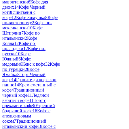
мавритански
6
Кофе для
двоих
14
Кофе Черный
кот
8
Глинтвейн с
кофе
12
Кофе Зимушка
8
Кофе
по-восточному
2
Кофе по-
мексикански
10
Кофе
Штирлиц
7
Кофе по
итальянски
2
Кофе
Колла
12
Кофе по-
ирландски
12
Кофе по-
русски
10
Кофе
Южный
6
Кофе
медовый
6
Кекс к кофе
32
Кофе
по-турецки
28
Кофе
Ямайка
8
Торт Черный
кофе
14
Граните ди кофе кон
панно
14
Крем сметанный с
кофе
4
Традиционный
черный кофе
11
Ледяной
взбитый кофе
11
Торт с
орехами и кофе
6
Утренний
бодрящий кофе
16
Кофе с
апельсиновым
соком
7
Традиционный
итальянский кофе
18
Кофе с