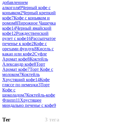
добавлением
алкоголя
9
Черный кофе с
коньяком
2
Черный крепкий
кофе
7
Кофе с коньяком и
ромом
8
Пирожное Чашечка
кофе
14
Черный ямайский
кофе
12
Рождественский
рулет с кофе
16
Рассыпчатое
печенье к кофе
2
Кофе с
орехами фундук
8
Кисель с
какао или кофе
2
Суфле
Аромат кофе
8
Коктейль
Александр кофе
8
Торт
Аромат кофе
7
Торт Кофе с
молоком
7
Коктейль
Хрустящий кофе
14
Кофе
гляссе по немецки
3
Торт
Кофе с
шоколадом
7
Коктейль-кофе
Флипп
11
Хрустящее
миндально печенье с кофе
9
Тег
3 тега