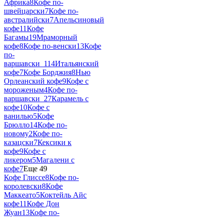
Африка
8
Кофе по-
швейцарски
7
Кофе по-
австралийски
7
Апельсиновый
кофе
11
Кофе
Багамы
19
Мраморный
кофе
8
Кофе по-венски
13
Кофе
по-
варшавски_1
14
Итальянский
кофе
7
Кофе Борджия
8
Нью
Орлеанский кофе
9
Кофе с
мороженым
4
Кофе по-
варшавски_2
7
Карамель с
кофе
10
Кофе с
ванилью
5
Кофе
Брюлло
14
Кофе по-
новому
2
Кофе по-
казацски
7
Кексики к
кофе
9
Кофе с
ликером
5
Магалени с
кофе
7
Еще 49
Кофе Глиссе
8
Кофе по-
королевски
8
Кофе
Маккеато
5
Коктейль Айс
кофе
11
Кофе Дон
Жуан
13
Кофе по-