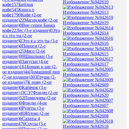
Изображение №942610
кофе
157
Библия
кофе
545
Книга о
Изображение №942613
кофе
1790
Кофе (2-ое
издание)
22
Магия кофе (2-ое
Изображение №942619
издание)
0
Вне серии Банка
кофе
22
Лес (3-е издание)
0
Это
Изображение №942614
я а это ты (2-ое
издание)
0
Это я а это ты (3-е
Изображение №942616
издание)
0
Пироги (2-е
издание)
25
Мясо (2-ое
Изображение №942615
издание)
99
Шашлыки (3-е
издание)
0
Закуски (4-ое
Изображение №942617
издание)
161
Борщи и щи (2-
ое издание)
44
Домашний пир
Изображение №942605
(7-ое издание)
303
Груша (2-
ое издание)
7
К пиву (2-ое
Изображение №942609
издание)
0
Кабачок (3-е
издание) ОСЭ
7
Фондю (2-ое
Изображение №942620
издание)
52
Помидоры (2-ое
издание)
0
Фондю (4-ое
Изображение №942607
издание)
0
Рулеты (3-е
издание)
46
Яблоко (2-ое
Изображение №942608
издание)
6
Салаты 4
издание
476
Соусы (3-е
Изображение №942618
издание)
0
Персик (2-ое