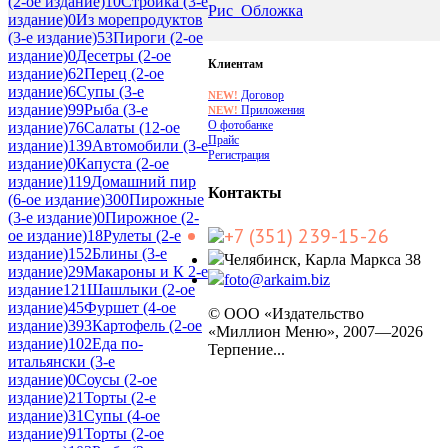
(2-ое издание)
10
Стройка (3-е
Рис_Обложка
издание)
0
Из морепродуктов
(3-е издание)
53
Пироги (2-ое
издание)
0
Десетры (2-ое
Клиентам
издание)
62
Перец (2-ое
издание)
6
Супы (3-е
Договор
NEW!
издание)
99
Рыба (3-е
Приложения
NEW!
О фотобанке
издание)
76
Салаты (12-ое
Прайс
издание)
139
Автомобили (3-е
Регистрация
издание)
0
Капуста (2-ое
издание)
119
Домашний пир
Контакты
(6-ое издание)
300
Пирожные
(3-е издание)
0
Пирожное (2-
+7 (351) 239-15-26
ое издание)
18
Рулеты (2-е
издание)
152
Блины (3-е
Челябинск, Карла Маркса 38
издание)
29
Макароны и К 2-е
foto@arkaim.biz
издание
121
Шашлыки (2-ое
издание)
45
Фуршет (4-ое
© ООО «Издательство
издание)
393
Картофель (2-ое
«Миллион Меню», 2007—2026
издание)
102
Еда по-
Терпение...
итальянски (3-е
издание)
0
Соусы (2-ое
издание)
21
Торты (2-е
издание)
31
Супы (4-ое
издание)
91
Торты (2-ое