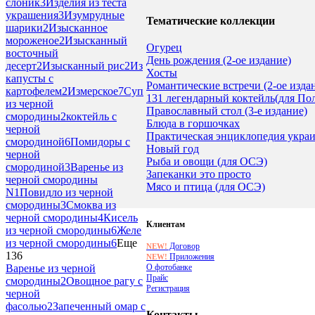
слоник
3
Изделия из теста
украшения
3
Изумрудные
Тематические коллекции
шарики
2
Изысканное
мороженое
2
Изысканный
Огурец
восточный
День рождения (2-ое издание)
десерт
2
Изысканный рис
2
Из
Хосты
капусты с
Романтические встречи (2-ое изда
картофелем
2
Измерское
7
Суп
131 легендарный коктейль(для По
из черной
Православный стол (3-е издание)
смородины
2
коктейль с
Блюда в горшочках
черной
Практическая энциклопедия укра
смородиной
6
Помидоры с
Новый год
черной
Рыба и овощи (для ОСЭ)
смородиной
3
Варенье из
Запеканки это просто
черной смородины
Мясо и птица (для ОСЭ)
N
1
Повидло из черной
смородины
3
Смоква из
черной смородины
4
Кисель
Клиентам
из черной смородины
6
Желе
из черной смородины
6
Еще
Договор
NEW!
136
Приложения
NEW!
О фотобанке
Варенье из черной
Прайс
смородины
2
Овощное рагу с
Регистрация
черной
фасолью
2
Запеченный омар с
Контакты