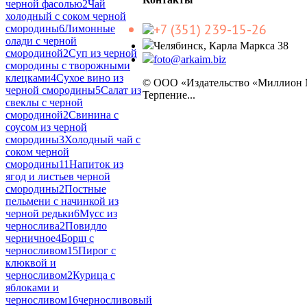
черной фасолью
2
Чай
холодный с соком черной
+7 (351) 239-15-26
смородины
6
Лимонные
олади с черной
Челябинск, Карла Маркса 38
смородиной
2
Суп из черной
foto@arkaim.biz
смородины с творожными
клецками
4
Сухое вино из
© ООО «Издательство «Миллион
черной смородины
5
Салат из
Терпение...
свеклы с черной
смородиной
2
Свинина с
соусом из черной
смородины
3
Холодный чай с
соком черной
смородины
11
Напиток из
ягод и листьев черной
смородины
2
Постные
пельмени с начинкой из
черной редьки
6
Мусс из
чернослива
2
Повидло
черничное
4
Борщ с
черносливом
15
Пирог с
клюквой и
черносливом
2
Курица с
яблоками и
черносливом
16
черносливовый