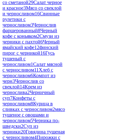
со сметаной
29
Салат черное
и красное
3
Мясо со свеклой
и черносливом
16
Свинные
рулетики с
черносливом
3
Чернослив
фаршерованный
8
Черный
кофе с коньяком
2
Смузи из
черники с пахтой
6
Черный
ямайский кофе
12
финский
пирог с черникой
16
Гусь
тушеный с
черносливом
1
Салат мясной
с черносливом
11
Хлеб с
черносливом
6
Компот из
черн
3
Чернослив со
свеклой
14
Крем из
чернослива
2
Черничный
суп
7
Конфеты с
черносливом
8
Курица в
сливках с черносливом
2
мясо
тушеное с овощами и
черносливом
5
Черника по-
шведски
2
Суп из
черники
20
Говядина тушеная
с черносливом
4
Пирожки с