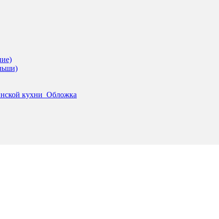
ние)
льши)
инской кухни_Обложка