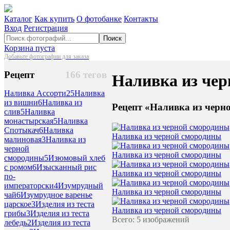
Каталог
Как купить
О фотобанке
Контакты
Вход
Регистрация
Поиск
Корзина пуста
Добавьте фотографии для заказа
Рецепт
166 тегов
Наливка из че
Наливка Ассорти
25
Наливка
из вишни
6
Наливка из
Рецепт «Наливка из черн
слив
5
Наливка
монастырская
5
Наливка
Спотыкач
6
Наливка
Наливка из черной смородины
малиновая
3
Наливка из
черной
Наливка из черной смородины
смородины
5
Изюмовый хлеб
с ромом
6
Изысканный рис
Наливка из черной смородины
по-
императорски
4
Изумрудный
Наливка из черной смородины
чай
6
Изумрудное варенье
царское
3
Изделия из теста
Наливка из черной смородины
грибы
3
Изделия из теста
Всего: 5 изображений
лебедь
2
Изделия из теста