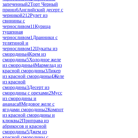
запеченный
2
Торт Черный
принц
6
Английский десерт с
черникой2
12
Рулет из
свинины с
черносливом
11
Курица
тушенная
черносливом
1
Дранники с
телятиной и
черносливом
12
Цукаты из
смородины
4
Крем из
смородины
5
Холодное желе
из смородины
4
Мармелад из
красной смородины
3
Ликер
из красной смородины
4
Желе
из красной
смородины
3
Десерт из
смородины с орехами
2
Мусс
из смородины и
ананаса
8
Медовое желе с
ягодами смородины
2
Компот
из красной смородины и
клюквы
2
Приправа из
абрикосов и красной
смородины
5
Джем из
красной смородины с