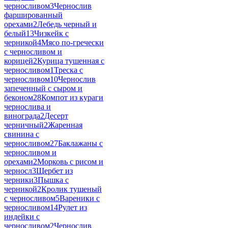
черносливом
3
Чернослив
фаршированный
орехами
2
Лебедь черный и
белый
13
Чизкейк с
черникой
4
Мясо по-гречески
с черносливом и
корицей
2
Курица тушенная с
черносливом
1
Треска с
черносливом
10
Чернослив
запеченный с сыром и
беконом
28
Компот из кураги
чернослива и
винограда
2
Десерт
черничный
2
Жаренная
свинина с
черносливом
27
Баклажаны с
черносливом и
орехами
2
Морковь с рисом и
черносл
3
Щербет из
черники
3
Пышка с
черникой
2
Кролик тушеный
с черносливом
5
Вареники с
черносливом
14
Рулет из
индейки с
черносливом
2
Чернослив