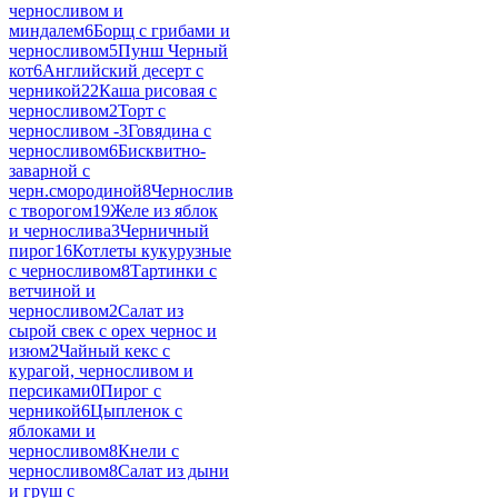
черносливом и
миндалем
6
Борщ с грибами и
черносливом
5
Пунш Черный
кот
6
Английский десерт с
черникой
22
Каша рисовая с
черносливом
2
Торт с
черносливом -
3
Говядина с
черносливом
6
Бисквитно-
заварной с
черн.смородиной
8
Чернослив
с творогом
19
Желе из яблок
и чернослива
3
Черничный
пирог
16
Котлеты кукурузные
с черносливом
8
Тартинки с
ветчиной и
черносливом
2
Салат из
сырой свек с орех чернос и
изюм
2
Чайный кекс с
курагой, черносливом и
персиками
0
Пирог с
черникой
6
Цыпленок с
яблоками и
черносливом
8
Кнели с
черносливом
8
Салат из дыни
и груш с