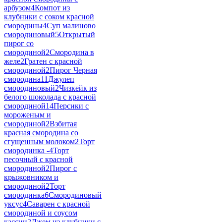
арбузом
4
Компот из
клубники с соком красной
смородины
4
Суп малиново
смородиновый
5
Открытый
пирог со
смородиной
2
Смородина в
желе
2
Гратен с красной
смородиной
2
Пирог Черная
смородина
11
Джулеп
смородиновый
2
Чизкейк из
белого шоколада с красной
смородиной
14
Персики с
мороженым и
смородиной
2
Взбитая
красная смородина со
сгущенным молоком
2
Торт
смородинка -
4
Торт
песочный с красной
смородиной
2
Пирог с
крыжовником и
смородиной
2
Торт
смородинка
6
Смородиновый
уксус
4
Саварен с красной
смородиной и соусом
кассии
2
Джем из клубники с