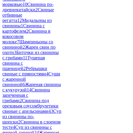
морковью
10
Свинина по-
древнекитайски
2
Свиные
отбивные
регатта
12
Мидальоны из
свинины
1
Свинина с
картофелем
2
Свинина в
кокосовом
молоке
7
Шампиньоны со
свининой
2
Жарен свин по
охотн
3
Биточки из свинины
с грибами
11
Тушеная
свинина с
пшеницей
2
Ребрышки
свиные с пряностями
4
Суши
с жаренной
свининой
6
Жареная свинина
с кукурузой
14
Свинина
запеченная с
грибами
2
Свинина под
ореховым соусом
9
рулетики
свиные с апельсинами
43
Суп
из свинины по-
шопски
2
Свинина в слоеном
тесте
4
Суп из свинины с
яичной лапшой
24
Жаренная