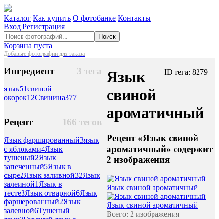
Каталог
Как купить
О фотобанке
Контакты
Вход
Регистрация
Поиск
Корзина пуста
Добавьте фотографии для заказа
Ингредиент
3 тега
Язык
ID тега: 8279
язык
51
свиной
свиной
окорок
12
Свинина
377
ароматичный
Рецепт
166 тегов
Рецепт «Язык свиной
Язык фаршированный
3
язык
ароматичный» содержит
с яблоками
4
Язык
тушеный
2
Язык
2 изображения
запеченный
5
Язык в
сыре
2
Язык заливной
32
Язык
залеиной
1
Язык в
Язык свиной ароматичный
тесте
3
Язык отварной
6
Язык
фаршерованный
2
Язык
Язык свиной ароматичный
залевной
6
Тушеный
Всего: 2 изображения