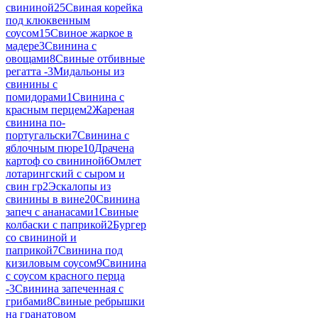
свининой
25
Свиная корейка
под клюквенным
соусом
15
Свиное жаркое в
мадере
3
Свинина с
овощами
8
Свиные отбивные
регатта -
3
Мидальоны из
свинины с
помидорами
1
Свинина с
красным перцем
2
Жареная
свинина по-
португальски
7
Свинина с
яблочным пюре
10
Драчена
картоф со свининой
6
Омлет
лотарингский с сыром и
свин гр
2
Эскалопы из
свинины в вине
20
Свинина
запеч с ананасами
1
Свиные
колбаски с паприкой
2
Бургер
со свининой и
паприкой
7
Свинина под
кизиловым соусом
9
Свинина
с соусом красного перца
-
3
Свинина запеченная с
грибами
8
Свиные ребрышки
на гранатовом