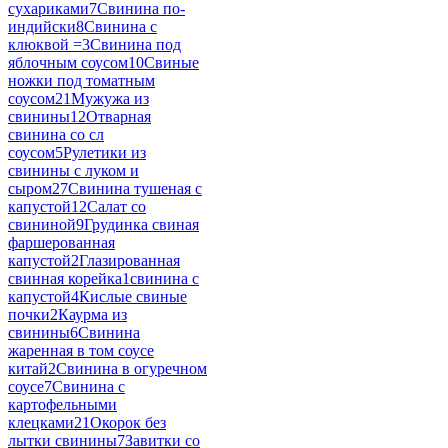
сухариками
7
Свинина по-
индийски
8
Свинина с
клюквой =
3
Свинина под
яблочным соусом
10
Свиные
ножки под томатным
соусом
21
Мужужа из
свинины
12
Отварная
свинина со сл
соусом
5
Рулетики из
свинины с луком и
сыром
27
Свинина тушеная с
капустой
12
Салат со
свининой
9
Грудинка свиная
фаршерованная
капустой
2
Глазированная
свинная корейка
1
свинина с
капустой
4
Кислые свиные
почки
2
Каурма из
свинины
6
Свинина
жаренная в том соусе
китай
2
Свинина в огуречном
соусе
7
Свинина с
картофельными
клецками
21
Окорок без
лытки свинины
7
Завитки со