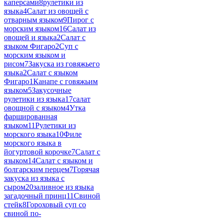
каперсами
8
рулетики из
языка
4
Салат из овощей с
отварным языком
9
Пирог с
морским языком
16
Салат из
овощей и языка
2
Салат с
языком Фигаро
2
Суп с
морским языком и
рисом
7
Закуска из говяжьего
языка
2
Салат с языком
Фигаро
1
Канапе с говяжьим
языком
5
Закусочные
рулетики из языка
17
салат
овощной с языком
4
Утка
фаршированная
языком
11
Рулетики из
морского языка
10
Филе
морского языка в
йогуртовой корочке
7
Салат с
языком
14
Салат с языком и
болгарским перцем
7
Горячая
закуска из языка с
сыром
20
заливное из языка
загадочный принц
11
Свиной
стейк
8
Гороховый суп со
свиной по-