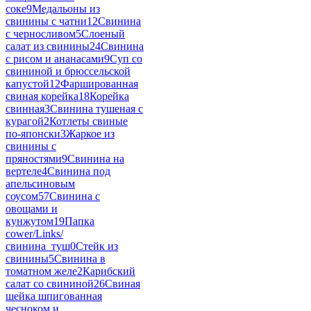
соке
9
Медальоны из
свинины с чатни
12
Свинина
с черносливом
5
Слоеный
салат из свинины
24
Свинина
с рисом и ананасами
9
Суп со
свининой и брюссельской
капустой
12
Фаршированная
свиная корейка
18
Корейка
свинная
3
Свинина тушеная с
курагой
2
Котлеты свиные
по-японски
3
Жаркое из
свинины с
пряностями
9
Свинина на
вертеле
4
Свинина под
апельсиновым
соусом
57
Свинина с
овощами и
кунжутом
19
Папка
cower/Links/
свинина_туш
0
Стейк из
свинины
5
Свинина в
томатном желе
2
Карибский
салат со свининой
26
Свиная
шейка шпигованная
чесноком и