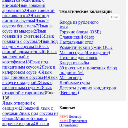
язык
2
Говяжий язык с
вином
6
Язык говяжий
ароматный
2
Язык говяжий
Тематические коллекции
по-кавказски
2
Язык под
Еще
винным соусом
4
Язык с
Блюда из рубленого
соусом бешамель
7
Язык в
мяса
соусе из мадеры
2
Язык
Горячие блюда (OSE)
говяжий в сметане
15
Язык
Славянский базар
говяжий с соусом
7
Язык под
Пасхальный стол
ягодным соусом
12
Язык
Романтический ужин ОСЭ
свиной ароматичный
2
Язык
Магия соуса (4-е издание)
запеченный с
Питание для кошек
кортофелем
18
Язык под
Блюда из рыбы
пикантным соусом
2
Язык в
80 вкусных и полезных блюд
каперсовом соусе -
6
Язык
по диете №1
под грибным соусом
44
Язык
Магия кофе
в соусе с мадерой
2
Язык с
Любимые супы
пикантным соусом
2
Язык
Десерты лучших кондитеров
(Венгрия)
отварной с гарниром
3
Еще
136
Язык отварной с
Клиентам
овощами
2
Говяжий язык с
орехами
2
язык под соусом из
Договор
NEW!
яблок
4
Морской язык в
Приложения
NEW!
корочке из риса
4
Язык в
О фотобанке