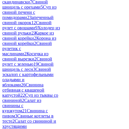
скандинавски
7
Свиной
шницель с орехами
5
Суп из
свиной печени с
помидорами
2
Запеченный
свиной окорок
12
Свиной
рулет с овощами
9
Холодец из
свиной рульки
2
Жаркое из
свиной корейки
2
Корона из
свиной корейки
2
Свиной
рулетик с
маслинами
2
Косичка из
свиной вырезки
2
Свиной
рулет с зеленью
19
Свиной
шницель с лесн
3
Свиной
эскалоп с картофельными
оладьями и
яблоками
26
Свинина
отбивная с квашеной
капустой
22
Суп из тыквы со
свининой
2
Салат из
свинины с
кунжутом
21
Свинина с
пивом
3
Свиные котлеты в
тесте
2
Салат со свининой и
хрустящими