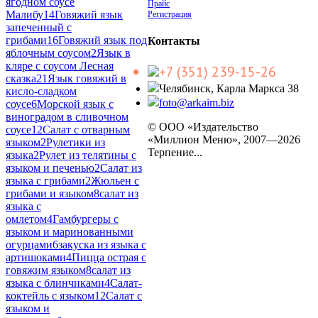
ягодном соусе
Прайс
Малибу
14
Говяжий язык
Регистрация
запеченный с
грибами
16
Говяжий язык под
Контакты
яблочным соусом
2
Язык в
кляре с соусом Лесная
+7 (351) 239-15-26
сказка
21
Язык говяжий в
Челябинск, Карла Маркса 38
кисло-сладком
foto@arkaim.biz
соусе
6
Морской язык с
виноградом в сливочном
© ООО «Издательство
соусе
12
Салат с отварным
«Миллион Меню», 2007—2026
языком
2
Рулетики из
Терпение...
языка
2
Рулет из телятины с
языком и печенью
2
Салат из
языка с грибами
2
Жюльен с
грибами и языком
8
салат из
языка с
омлетом
4
Гамбургеры с
языком и маринованными
огурцами
6
закуска из языка с
артишоками
4
Пицца острая с
говяжим языком
8
салат из
языка с блинчиками
4
Салат-
коктейль с языком
12
Салат с
языком и