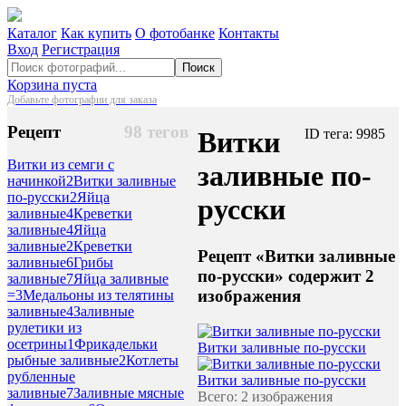
Каталог
Как купить
О фотобанке
Контакты
Вход
Регистрация
Поиск
Корзина пуста
Добавьте фотографии для заказа
Рецепт
98 тегов
Витки
ID тега: 9985
Витки из семги с
заливные по-
начинкой
2
Витки заливные
по-русски
2
Яйца
русски
заливные
4
Креветки
заливные
4
Яйца
заливные
2
Креветки
Рецепт «Витки заливные
заливные
6
Грибы
по-русски» содержит 2
заливные
7
Яйца заливные
изображения
=
3
Медальоны из телятины
заливные
4
Заливные
рулетики из
осетрины
1
Фрикадельки
Витки заливные по-русски
рыбные заливные
2
Котлеты
рубленные
Витки заливные по-русски
заливные
7
Заливные мясные
Всего: 2 изображения