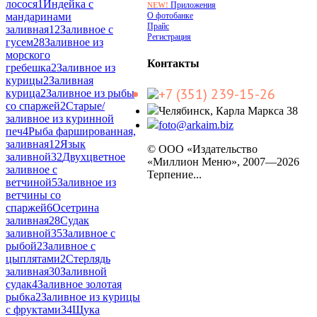
лосося
1
Индейка с
Приложения
NEW!
О фотобанке
мандаринами
Прайс
заливная
12
Заливное с
Регистрация
гусем
28
Заливное из
морского
Контакты
гребешка
2
Заливное из
курицы
2
Заливная
+7 (351) 239-15-26
курица
2
Заливное из рыбы
со спаржей
2
Старые/
Челябинск, Карла Маркса 38
заливное из куринной
foto@arkaim.biz
печ
4
Рыба фаршированная,
заливная
12
Язык
© ООО «Издательство
заливной
32
Двухцветное
«Миллион Меню», 2007—2026
заливное с
Терпение...
ветчиной
5
Заливное из
ветчины со
спаржей
6
Осетрина
заливная
28
Судак
заливной
35
Заливное с
рыбой
2
Заливное с
цыплятами
2
Стерлядь
заливная
30
Заливной
судак
4
Заливное золотая
рыбка
2
Заливное из курицы
с фруктами
34
Щука