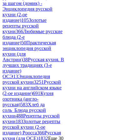
за шагом (домик) -
Энциклопедия русской
кухни (2-ое
издание)
105
Золотые
рецепты русской
кухни
366
Любимые русские
блюда (2-е
издание)
50
Практическая
энциклопедия русской
кухни (для
Австрии)
38
Русская кухня. В
лучших традициях (3-е
издание)
ОСЭ
13
Энциклопедия
русской кухни
3251
Русской
кухни на английском языке
(2-ое издание)
691
Кухня
охотника (англо-
русская)
583
Хлеб да
соль_Блюда русской
кухни
488
Рецепты русской
кухни
183
Золотые рецепты
русской кухни (2-ое
издание) Роосса
366
Русская
кухня (для ОСЕ)
1832
Еще 30