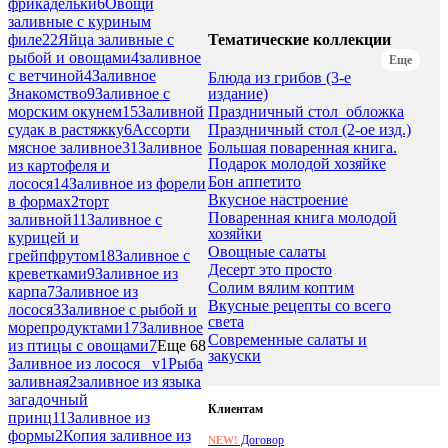
фрикадельки
6
Овощи
заливные с куриным
Тематические коллекции
филе
22
Яйца заливные с
рыбой и овощами
4
заливное
Еще
с ветчиной
4
Заливное
Блюда из грибов (3-е
издание)
Знакомство
9
Заливное с
Праздничный стол_обложка
морским окунем
15
Заливной
Праздничный стол (2-ое изд.)
судак в растяжку
6
Ассорти
Большая поваренная книга.
мясное заливное
31
Заливное
Подарок молодой хозяйке
из картофеля и
Бон аппетито
лосося
14
Заливное из форели
Вкусное настроение
в формах
2
торт
Поваренная книга молодой
заливной
11
Заливное с
хозяйки
курицей и
Овощные салаты
грейпфрутом
18
Заливное с
Десерт это просто
креветками
9
Заливное из
Солим вялим коптим
карпа
7
Заливное из
Вкусные рецепты со всего
лосося
3
Заливное с рыбой и
света
морепродуктами
17
Заливное
Современные салаты и
из птицы с овощами
7
Еще 68
закуски
Заливное из лосося _v
1
Рыба
заливная
2
заливное из языка
загадочный
Клиентам
принц
11
Заливное из
формы
2
Копия заливное из
Договор
NEW!