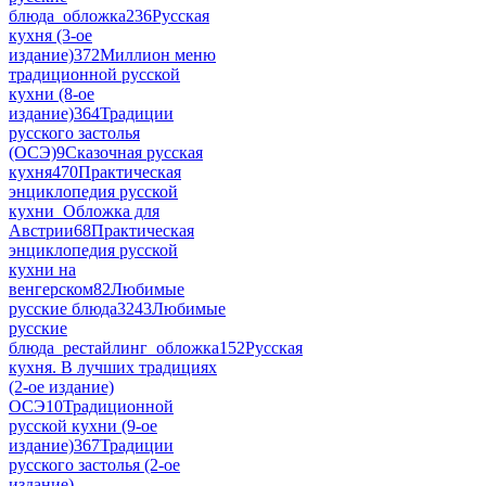
блюда_обложка
236
Русская
кухня (3-ое
издание)
372
Миллион меню
традиционной русской
кухни (8-ое
издание)
364
Традиции
русского застолья
(ОСЭ)
9
Сказочная русская
кухня
470
Практическая
энциклопедия русской
кухни_Обложка для
Австрии
68
Практическая
энциклопедия русской
кухни на
венгерском
82
Любимые
русские блюда
3243
Любимые
русские
блюда_рестайлинг_обложка
152
Русская
кухня. В лучших традициях
(2-ое издание)
ОСЭ
10
Традиционной
русской кухни (9-ое
издание)
367
Традиции
русского застолья (2-ое
издание)