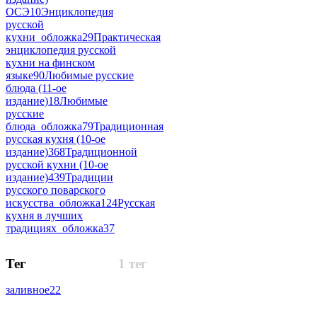
ОСЭ
10
Энциклопедия
русской
кухни_обложка
29
Практическая
энциклопедия русской
кухни на финском
языке
90
Любимые русские
блюда (11-ое
издание)
18
Любимые
русские
блюда_обложка
79
Традиционная
русская кухня (10-ое
издание)
368
Традиционной
русской кухни (10-ое
издание)
439
Традиции
русского поварского
искусства_обложка
124
Русская
кухня в лучших
традициях_обложка
37
Тег
1 тег
заливное
22