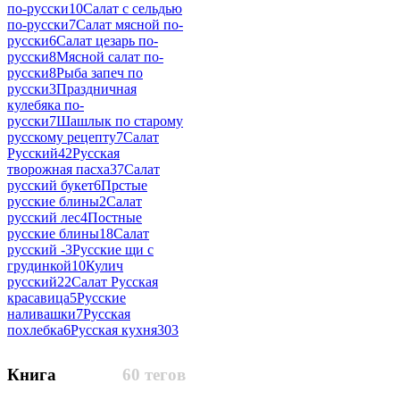
по-русски
10
Салат с сельдью
по-русски
7
Салат мясной по-
русски
6
Салат цезарь по-
русски
8
Мясной салат по-
русски
8
Рыба запеч по
русски
3
Праздничная
кулебяка по-
русски
7
Шашлык по старому
русскому рецепту
7
Салат
Русский
42
Русская
творожная пасха
37
Салат
русский букет
6
Прстые
русские блины
2
Салат
русский лес
4
Постные
русские блины
18
Салат
русский -
3
Русские щи с
грудинкой
10
Кулич
русский
22
Салат Русская
красавица
5
Русские
наливашки
7
Русская
похлебка
6
Русская кухня
303
Книга
60 тегов