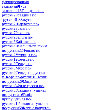
фаршированная
заливная
9
Гусь
заливной
16
Говядина по-
русски
2
Говядина по
-русски!!-
3
Закуска по-
русски
7
Шарлотка по-
русски
2
Зразы по-
русски
7
Раки по-
русски
9
Белуга по-
русски
5
Кабачки по-
русски
4
Чай с шампанским
по-русски
22
Фондю по-
русски
2
Устрицы по-
русски
12
Сельдь по-
русски
2
Сельдь по
русски
3
Мясо по-
русски
2
Сельдь по русски
v
1
Кофе по-русски
10
Почки
по-русски
29
Мясо по-
русски-
3
Филе трески по-
русски
8
Говядина тушеная
по-русски -
6
Рыба
припущенная по-
русски
21
Говядина тушеная
по-русски
58
Карп с капустой