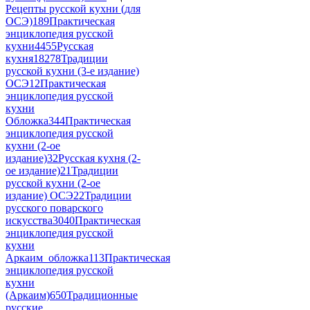
Рецепты русской кухни (для
ОСЭ)
189
Практическая
энциклопедия русской
кухни
4455
Русская
кухня
18278
Традиции
русской кухни (3-е издание)
ОСЭ
12
Практическая
энциклопедия русской
кухни
Обложка
344
Практическая
энциклопедия русской
кухни (2-ое
издание)
32
Русская кухня (2-
ое издание)
21
Традиции
русской кухни (2-ое
издание) ОСЭ
22
Традиции
русского поварского
искусства
3040
Практическая
энциклопедия русской
кухни
Аркаим_обложка
113
Практическая
энциклопедия русской
кухни
(Аркаим)
650
Традиционные
русские