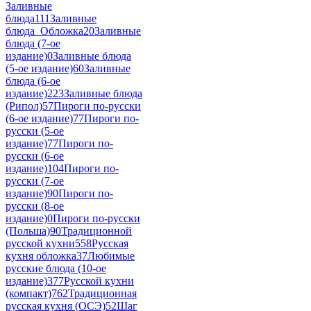
Заливные
блюда
111
Заливные
блюда_Обложка
20
Заливные
блюда (7-ое
издание)
0
Заливные блюда
(5-ое издание)
60
Заливные
блюда (6-ое
издание)
223
Заливные блюда
(Рипол)
57
Пироги по-русски
(6-ое издание)
77
Пироги по-
русски (5-ое
издание)
77
Пироги по-
русски (6-ое
издание)
104
Пироги по-
русски (7-ое
издание)
90
Пироги по-
русски (8-ое
издание)
0
Пироги по-русски
(Польша)
90
Традиционной
русской кухни
558
Русская
кухня обложка
37
Любимые
русские блюда (10-ое
издание)
377
Русской кухни
(компакт)
762
Традиционная
русская кухня (ОСЭ)
52
Шаг