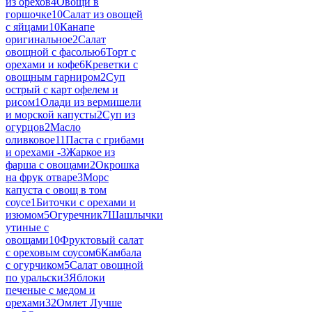
из орехов
4
Овощи в
горшочке
10
Салат из овощей
с яйцами
10
Канапе
оригинальное
2
Салат
овощной с фасолью
6
Торт с
орехами и кофе
6
Креветки с
овощным гарниром
2
Суп
острый с карт офелем и
рисом
1
Олади из вермишели
и морской капусты
2
Суп из
огурцов
2
Масло
оливковое
11
Паста с грибами
и орехами -
3
Жаркое из
фарша с овощами
2
Окрошка
на фрук отваре
3
Морс
капуста с овощ в том
соусе
1
Биточки с орехами и
изюмом
5
Огуречник
7
Шашлычки
утиные с
овощами
10
Фруктовый салат
с ореховым соусом
6
Камбала
с огурчиком
5
Салат овощной
по уральски
3
Яблоки
печеные с медом и
орехами
32
Омлет Лучше