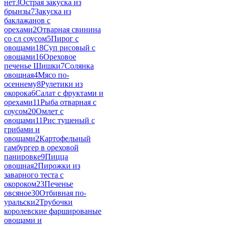
нет
3
Острая закуска из
брынзы
7
Закуска из
баклажанов с
орехами
2
Отварная свинина
со сл соусом
5
Пирог с
овощами
18
Суп рисовый с
овощами
16
Ореховое
печенье Шишки
7
Солянка
овощная
4
Мясо по-
осеннему
8
Рулетики из
окорока
6
Салат с фруктами и
орехами
11
Рыба отварная с
соусом
20
Омлет с
овощами
11
Рис тушеный с
грибами и
овощами
2
Картофельный
гамбургер в ореховой
панировке
9
Пицца
овощная
2
Пирожки из
заварного теста с
окороком
23
Печенье
овсяное
30
Отбивная по-
уральски
2
Трубочки
королевские фаршированые
овощами и