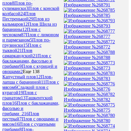
плов
8
Плов по-
Изображение №268791
сулимански
3
Плов с конской
колбасой
24
Плов
Изображение №268785
Пестренький
29
Плов из
кальмаров
12
Плов Шила из
Изображение №268793
баранины
12
Плов с
чесноком
87
Плов с лимоном
Изображение №268777
и пармезаном
5
Плов по-
грузински
15
Плов с
Изображение №268772
тыквой
21
Плов
самаркандский
21
Плов с
Изображение №268788
баклажанами, фасолью и
грибами
9
Плов с курицей и
Изображение №268773
овощами
2
Еще 138
Капустный плов
12
Плов-
Изображение №268783
лапша с бараниной
11
Плов с
мясом
6
Сладкий плов с
Изображение №268776
курагой
19
Плов с
гранатом
13
Ташкентский
Изображение №268782
плов
16
Плов с баклажанами,
фасолью и
Изображение №268775
грибами_2
16
Плов
пестрый
7
Плов с овощами и
Изображение №268780
мясом
16
Плов с сушеными
грибами
8
Плов-