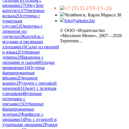
-
3
Пилав из птицы с
овощами
27
Обед Бон
+7 (351) 239-15-26
аппетито
37
Ореховые
Челябинск, Карла Маркса 38
кольца
2
Осетрина с
foto@arkaim.biz
томатным
соусом
12
Окорочка с
© ООО «Издательство
лимоном по-
«Миллион Меню», 2007—2026
гречески
2
Коктейль с
Терпение...
ягодами и овсяными
хлопьями
16
Салат из овощей
и языка
2
Отбивные
домино
2
Макароны с
овощами и сыром
8
Оладьи
морковные
16
Огурцы
фаршированные
яйцами
2
Овощное
жаркое
2
Руладен с орехавой
наченкой
1
Омлет с зеленым
горошком
4
Куриные
потрошки с
орехами
15
Отбивные
фаршерованные
зеленью
2
Фарфалле с
овощами
14
Рис с курицей и
тушеными овощами
2
Рожки