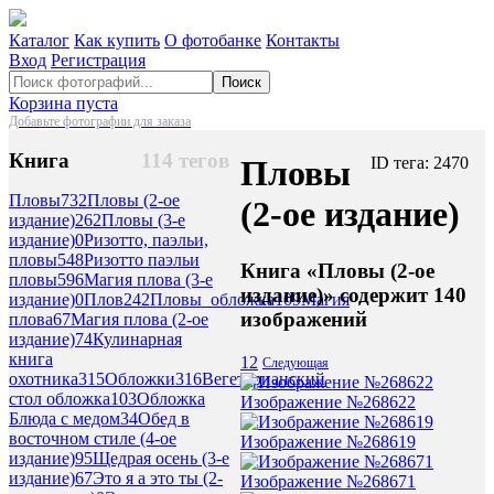
Каталог
Как купить
О фотобанке
Контакты
Вход
Регистрация
Поиск
Корзина пуста
Добавьте фотографии для заказа
Книга
114 тегов
Пловы
ID тега: 2470
Пловы
732
Пловы (2-ое
(2-ое издание)
издание)
262
Пловы (3-е
издание)
0
Ризотто, паэльи,
пловы
548
Ризотто паэльи
Книга «Пловы (2-ое
пловы
596
Магия плова (3-е
издание)» содержит 140
издание)
0
Плов
242
Пловы_обложка
109
Магия
изображений
плова
67
Магия плова (2-ое
издание)
74
Кулинарная
книга
1
2
Следующая
охотника
315
Обложки
316
Вегетарианский
стол обложка
103
Обложка
Изображение №268622
Блюда с медом
34
Обед в
восточном стиле (4-ое
Изображение №268619
издание)
95
Щедрая осень (3-е
издание)
67
Это я а это ты (2-
Изображение №268671