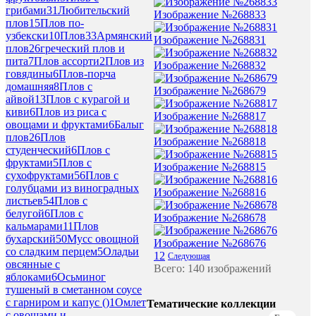
грибами
31
Любительский
Изображение №268833
плов
15
Плов по-
узбекски
10
Плов
33
Армянский
Изображение №268831
плов
26
греческий плов и
пита
7
Плов ассорти
2
Плов из
Изображение №268832
говядины
6
Плов-порча
домашняя
8
Плов с
Изображение №268679
айвой
13
Плов с курагой и
киви
6
Плов из риса с
Изображение №268817
овощами и фруктами
6
Балыг
плов
26
Плов
Изображение №268818
студенческий
6
Плов с
фруктами
5
Плов с
Изображение №268815
сухофруктами
56
Плов с
голубцами из виноградных
Изображение №268816
листьев
54
Плов с
белугой
6
Плов с
Изображение №268678
кальмарами
11
Плов
бухарский
50
Мусс овощной
Изображение №268676
со сладким перцем
5
Оладьи
1
2
Следующая
овсянные с
Всего: 140 изображений
яблоками
6
Осьминог
тушеный в сметанном соусе
с гарниром и капус ()
1
Омлет
Тематические коллекции
с овощами и