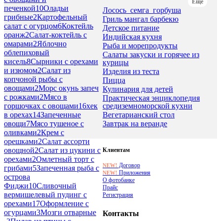
Еще
печенкой
10
Оладьи
Лосось_семга_горбуша
грибные
2
Картофельный
Гриль мангал барбекю
салат с огурцом
6
Коктейль
Детское питание
оранж
2
Салат-коктейль с
Индийская кухня
омарами
2
Яблочно
Рыба и морепродукты
облепиховый
Салаты закуски и горячее из
кисель
8
Сырники с орехами
курицы
и изюмом
2
Салат из
Изделия из теста
копчоной рыбы с
Пицца
овощами
2
Морс окунь запеч
Кулинария для детей
с рожками
2
Мясо в
Практическая энциклопедия
средиземноморской кухни
горшочках с овощами
16
хек
Вегетарианский стол
в орехах
14
Запеченные
Завтрак на веранде
овощи
7
Мясо тушеное с
оливками
2
Крем с
орешками
2
Салат ассорти
овощной
2
Салат из цукини с
Клиентам
орехами
2
Омлетный торт с
Договор
NEW!
грибами
5
Запеченная рыба с
Приложения
NEW!
острова
О фотобанке
Фиджи
10
Сливочный
Прайс
вермишелевый пудинг с
Регистрация
орехами
17
Оформление с
огурцами
3
Мозги отварные
Контакты