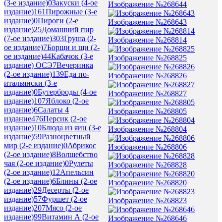
(3-е издание)
0
Закуски (4-ое
Изображение №268644
издание)
161
Пирожные (3-е
издание)
0
Пироги (2-е
Изображение №268643
издание)
25
Домашний пир
(7-ое издание)
303
Груша (2-
Изображение №268814
ое издание)
7
Борщи и щи (2-
ое издание)
44
Кабачок (3-е
Изображение №268825
издание) ОСЭ
7
Вечеринка
(2-ое издание)
139
Еда по-
Изображение №268826
итальянски (3-е
издание)
0
Бутерброды (4-ое
Изображение №268827
издание)
107
Яблоко (2-ое
издание)
6
Салаты 4
Изображение №268805
издание
476
Персик (2-ое
издание)
10
Блюда из яиц (3-е
Изображение №268804
издание)
59
Разноцветный
мир (2-е издание)
0
Абрикос
Изображение №268806
(2-ое издание)
8
Волшебство
чая (2-ое издание)
0
Рулеты
Изображение №268828
(2-ое издание)
12
Апельсин
(2-ое издание)
6
Блины (2-ое
Изображение №268820
издание)
29
Десерты (2-ое
издание)
57
Фуршет (2-ое
Изображение №268823
издание)
207
Мясо (2-ое
издание)
99
Витамин А (2-ое
Изображение №268646