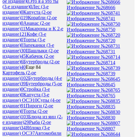
ое издание)
0
Это я а это ты
(3-е издание)
0
Лес (3-е
Изображение №268666
издание)
0
Капуста (2-ое
издание)
119
Корабли (2-ое
Изображение №268741
издание)
0
Ананас (2-ое
издание)
11
Макароны и К 2-е
Изображение №268750
издание
121
Кофе (3-е
издание)
0
Торты (3-е
Изображение №268720
издание)
0
Запеканки (3-е
издание)
30
Шашлыки (2-ое
Изображение №268731
издание)
45
Кабачок (2-ое
издание)
6
Бутерброды (2-ое
Изображение №268714
издание)
40
Еще 84
Картофель (2-ое
Изображение №268739
издание)
102
Бутерброды (4-е
издание)
39
Бутерброды (5-ое
Изображение №268645
издание)
0
Стройка (3-е
издание)
0
Капуста (3-е
Изображение №268765
издание) ОСЭ
10
Супы (4-ое
издание)
91
Пироги (2-ое
Изображение №268835
издание)
0
Торты (2-ое
издание)
103
Блюда из яиц (2-
Изображение №268830
е издание)
29
Рыба (2-ое
издание)
34
Яблоко (3-е
Изображение №268807
издание) ОСЭ
7
Автомобили