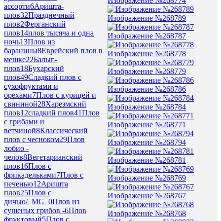
Изображение №268774
ассорти
6
Аришта-
плов
32
Празднечный
Изображение №268789
плов
2
Ферганский
плов
14
плов тысяча и одна
Изображение №268787
ночь
13
Плов из
баранины
8
Еврейский плов в
Изображение №268778
мешке
22
Балыг-
плов
18
Бухарский
Изображение №268779
плов
49
Сладкий плов с
сухофруктами и
Изображение №268786
орехами
7
Плов с курицей и
свининой
28
Харезмский
Изображение №268784
плов
12
сладкий плов
41
Плов
с грибами и
Изображение №268771
ветчиной
8
Классический
плов с чесноком
29
Плов
Изображение №268794
лобио -
челов
8
Вегетарианский
Изображение №268781
плов
16
Плов с
фрикадельками
7
Плов с
Изображение №268769
печенью
12
Аришта
плов
25
Плов с
Изображение №268767
дичью/_MG_
0
Плов из
сушеных грибов -
6
Плов
Изображение №268768
фруктовый
5
Плов с