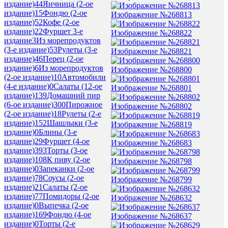
издание)
44
Яичница (2-ое
издание)
15
Фондю (2-ое
Изображение №268813
издание)
52
Кофе (2-ое
издание)
22
Фуршет 3-е
Изображение №268822
издание
3
Из морепродуктов
(3-е издание)
53
Рулеты (3-е
Изображение №268821
издание)
46
Перец (2-ое
издание)
6
Из морепродуктов
Изображение №268800
(2-ое издание)
10
Автомобили
(4-е издание)
0
Салаты (12-ое
Изображение №268801
издание)
139
Домашний пир
(6-ое издание)
300
Пирожное
Изображение №268802
(2-ое издание)
18
Рулеты (2-е
издание)
152
Шашлыки (3-е
Изображение №268819
издание)
0
Блины (3-е
издание)
29
Фуршет (4-ое
Изображение №268683
издание)
393
Торты (3-ое
издание)
108
К пиву (2-ое
Изображение №268798
издание)
0
Запеканки (2-ое
издание)
78
Соусы (2-ое
Изображение №268799
издание)
21
Салаты (2-ое
издание)
77
Помидоры (2-ое
Изображение №268632
издание)
0
Выпечка (2-ое
издание)
169
Фондю (4-ое
Изображение №268637
издание)
0
Торты (2-е