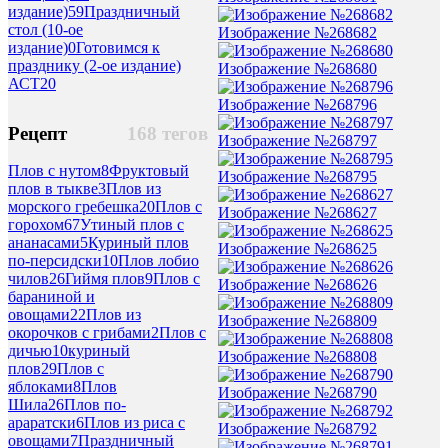
издание)
59
Праздничный
стол (10-ое
Изображение №268682
издание)
0
Готовимся к
празднику (2-ое издание)
Изображение №268680
АСТ
20
Изображение №268796
Рецепт
168 тегов
Изображение №268797
Плов с нутом
8
Фруктовый
Изображение №268795
плов в тыкве
3
Плов из
морского гребешка
20
Плов с
Изображение №268627
горохом
67
Утиный плов с
ананасами
5
Куриный плов
Изображение №268625
по-персидски
10
Плов лобио
чилов
26
Гиймя плов
9
Плов с
Изображение №268626
бараниной и
овощами
22
Плов из
Изображение №268809
окорочков с грибами
2
Плов с
дичью
10
куриный
Изображение №268808
плов
29
Плов с
яблоками
8
Плов
Изображение №268790
Шила
26
Плов по-
араратски
6
Плов из риса с
Изображение №268792
овощами
7
Праздничный