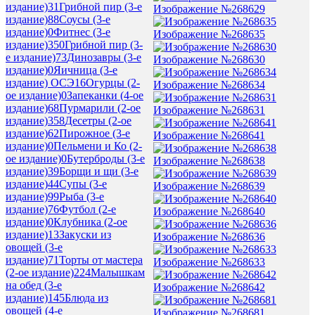
издание)
31
Грибной пир (3-е
Изображение №268629
издание)
88
Соусы (3-е
издание)
0
Фитнес (3-е
Изображение №268635
издание)
350
Грибной пир (3-
е издание)
73
Динозавры (3-е
Изображение №268630
издание)
0
Яичница (3-е
издание) ОСЭ
16
Огурцы (2-
Изображение №268634
ое издание)
0
Запеканки (4-ое
издание)
68
Пурмарили (2-ое
Изображение №268631
издание)
358
Десетры (2-ое
издание)
62
Пирожное (3-е
Изображение №268641
издание)
0
Пельмени и Ко (2-
ое издание)
0
Бутерброды (3-е
Изображение №268638
издание)
39
Борщи и щи (3-е
издание)
44
Супы (3-е
Изображение №268639
издание)
99
Рыба (3-е
издание)
76
Футбол (2-е
Изображение №268640
издание)
0
Клубника (2-ое
издание)
13
Закуски из
Изображение №268636
овощей (3-е
издание)
71
Торты от мастера
Изображение №268633
(2-ое издание)
224
Малышкам
на обед (3-е
Изображение №268642
издание)
145
Блюда из
овощей (4-е
Изображение №268681