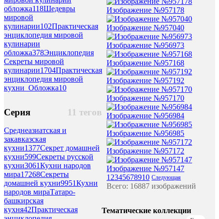
обложка
118
Шедевры
Изображение №957178
мировой
кулинарии
102
Практическая
Изображение №957040
энциклопедия мировой
кулинарии
Изображение №956973
обложка
378
Энциклопедия
Секреты мировой
Изображение №957168
кулинарии
1704
Практическая
энциклопедия мировой
Изображение №957192
кухни_Обложка
10
Изображение №957170
Серия
11 тегов
Изображение №956984
Среднеазиатская и
Изображение №956985
закавказская
кухни
1377
Секрет домашней
Изображение №957172
кухни
599
Секреты русской
кухни
3061
Кухни народов
Изображение №957147
мира
17268
Секреты
1
2
3
4
5
6
7
8
9
10
Следующая
домашней кухни
9951
Кухни
Всего: 16887 изображений
народов мираТатаро-
башкирская
кухня
42
Практическая
Тематические коллекции
энциклопедия