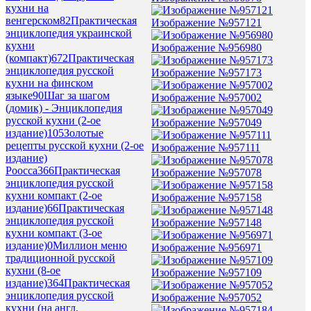
кухни на
венгерском
82
Практическая
Изображение №957121
энциклопедия украинской
кухни
Изображение №956980
(компакт)
672
Практическая
энциклопедия русской
Изображение №957173
кухни на финском
языке
90
Шаг за шагом
Изображение №957002
(домик) - Энциклопедия
русской кухни (2-ое
Изображение №957049
издание)
105
Золотые
рецепты русской кухни (2-ое
Изображение №957111
издание)
Роосса
366
Практическая
Изображение №957078
энциклопедия русской
кухни компакт (2-ое
Изображение №957158
издание)
66
Практическая
энциклопедия русской
Изображение №957148
кухни компакт (3-ое
издание)
0
Миллион меню
Изображение №956971
традиционной русской
кухни (8-ое
Изображение №957109
издание)
364
Практическая
энциклопедия русской
Изображение №957052
кухни (на англ.