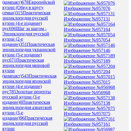
(компакт)
678
Европейской
кухни (Обед в кругу
Изображение №957076
семьи)
315
Практическая
энциклопедия русской
Изображение №957131
кухни (4-е издание)
рус
696
Шаг за шагом -
Изображение №957164
Энциклопедия русской
кухни (2-е
Изображение №957054
издание)
351
Практическая
энциклопедия украинской
Изображение №957146
кухни (3-е издание)
рус
671
Практическая
Изображение №957189
энциклопедия мировой
кухни
Изображение №957204
(компакт)
543
Практическая
энциклопедия японской
Изображение №957015
кухни (4-е издание)
рус
785
Золотые рецепты
Изображение №956968
русской кухни (3-е
издание)
0
Практическая
Изображение №957138
энциклопедия азиатской
кухни (3-е
Изображение №957075
издание)
96
Практическая
энциклопедия русской
Изображение №957161
кухни