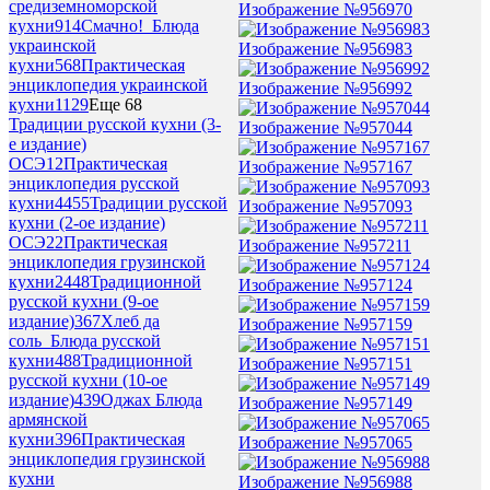
средиземноморской
Изображение №956970
кухни
914
Смачно!_Блюда
украинской
Изображение №956983
кухни
568
Практическая
энциклопедия украинской
Изображение №956992
кухни
1129
Еще 68
Традиции русской кухни (3-
Изображение №957044
е издание)
ОСЭ
12
Практическая
Изображение №957167
энциклопедия русской
кухни
4455
Традиции русской
Изображение №957093
кухни (2-ое издание)
ОСЭ
22
Практическая
Изображение №957211
энциклопедия грузинской
кухни
2448
Традиционной
Изображение №957124
русской кухни (9-ое
издание)
367
Хлеб да
Изображение №957159
соль_Блюда русской
кухни
488
Традиционной
Изображение №957151
русской кухни (10-ое
издание)
439
Оджах Блюда
Изображение №957149
армянской
кухни
396
Практическая
Изображение №957065
энциклопедия грузинской
кухни
Изображение №956988