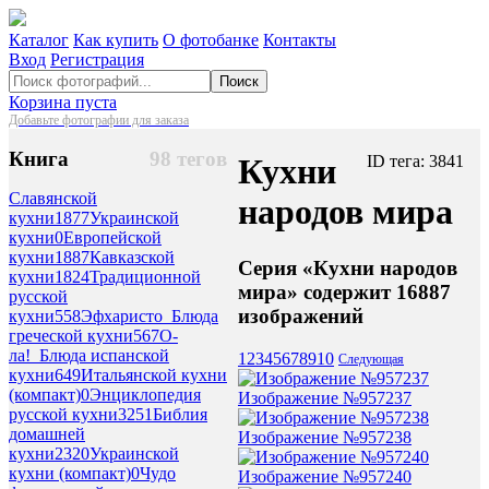
Каталог
Как купить
О фотобанке
Контакты
Вход
Регистрация
Поиск
Корзина пуста
Добавьте фотографии для заказа
Книга
98 тегов
Кухни
ID тега: 3841
Славянской
народов мира
кухни
1877
Украинской
кухни
0
Европейской
кухни
1887
Кавказской
Серия «Кухни народов
кухни
1824
Традиционной
мира» содержит 16887
русской
изображений
кухни
558
Эфхаристо_Блюда
греческой кухни
567
О-
ла!_Блюда испанской
1
2
3
4
5
6
7
8
9
10
Следующая
кухни
649
Итальянской кухни
(компакт)
0
Энциклопедия
Изображение №957237
русской кухни
3251
Библия
домашней
Изображение №957238
кухни
2320
Украинской
кухни (компакт)
0
Чудо
Изображение №957240