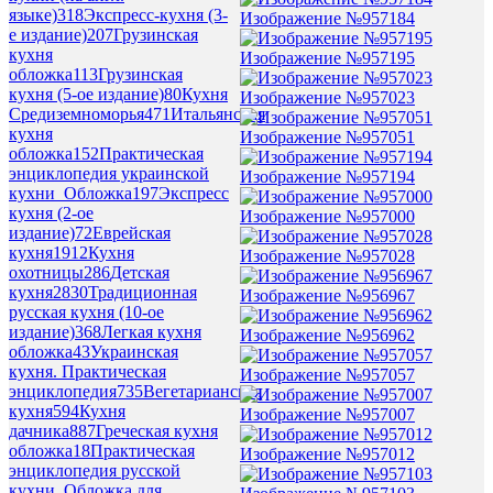
языке)
318
Экспресс-кухня (3-
Изображение №957184
е издание)
207
Грузинская
кухня
Изображение №957195
обложка
113
Грузинская
кухня (5-ое издание)
80
Кухня
Изображение №957023
Средиземноморья
471
Итальянская
кухня
Изображение №957051
обложка
152
Практическая
энциклопедия украинской
Изображение №957194
кухни_Обложка
197
Экспресс
кухня (2-ое
Изображение №957000
издание)
72
Еврейская
кухня
1912
Кухня
Изображение №957028
охотницы
286
Детская
кухня
2830
Традиционная
Изображение №956967
русская кухня (10-ое
издание)
368
Легкая кухня
Изображение №956962
обложка
43
Украинская
кухня. Практическая
Изображение №957057
энциклопедия
735
Вегетарианская
кухня
594
Кухня
Изображение №957007
дачника
887
Греческая кухня
обложка
18
Практическая
Изображение №957012
энциклопедия русской
кухни_Обложка для