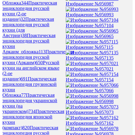
Обложка
344
Практическая
Изображение №956987
энциклопедия русской
кухни (2-ое
Изображение №956993
издание)
32
Практическая
энциклопедия русской
Изображение №957104
кухни (для
Австрии)
38
Практическая
Изображение №956965
энциклопедия русской
кухни
Изображение №957115
Аркаим_обложка
113
Практическая
энциклопедия русской
Изображение №957135
кухни (Аркаим)
650
Русской
кухни на английском языке
Изображение №957021
(2-ое
издание)
691
Практическая
Изображение №957154
энциклопедия грузинской
кухни
Изображение №957066
Обложка
77
Практическая
энциклопедия украинской
Изображение №956998
кухни (на
украинском)
734
Практическая
Изображение №957073
энциклопедия японской
кухни
Изображение №957162
(компакт)
820
Практическая
энциклопедия русской
Изображение №956978