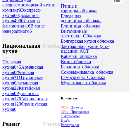
Еще
средиземноморской кухни
Птица и
компакт
9
Экспресс-
гарниры_обложка
кухня
60
Домашняя
Блюда для
девичника_обложка
кухня
4990
Из мира
Блинница_обложка
фантастики
16
В мире
Витаминные
невероятного
5
заготовки_Обложка
Болгарская кухня обложка
Национальная
9 тегов
Завтрак обед ужин (2-ое
кухня
издание) АСТ
Кабачки_обложка
Вино_обложка
Польская
Баранина_обложка
кухня
645
Армянская
Соковыжималка_обложка
кухня
0
Финская
Гамбургеры_Обложка
кухня
311
Грузинская
Мультиварка_обложка
кухня
0
латышская
кухня
22
Китайская
кухня
0
Румынская
Клиентам
кухня
176
Африканская
кухня
120
Французская
Договор
NEW!
кухня
0
Приложения
NEW!
О фотобанке
Прайс
Рецепт
7 тегов
Регистрация