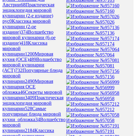
Изображение №957103
Австрии
68
Практическая
энциклопедия мировой
Изображение №957160
кулинарии (2-е издание)
рус
0
Классика мировой
Изображение №957026
кулинарии (2-ое
издание)
374
Волшебство
Изображение №957136
мировой кулинарии (6-ое
издание)
418
Классика
Изображение №957174
мировой
кулинарии
1200
Мировая
Изображение №957064
кухня (ОСЕ)
489
Волшебство
мировой кулинарии
Изображение №957081
(АСТ)
732
Популярные блюда
мировой
Изображение №957156
кулинарии
2490
Мировая
кулинария ОСЕ
Изображение №956999
обложка
46
Секреты мировой
кулинарии
3409
Практическая
Изображение №956958
энциклопедия мировой
кулинарии
528
Самые
Изображение №957212
популярные блюда мировой
кухни_обложка
34
Волшебство
Изображение №957058
мировой
кулинарии
2184
Классика
Изображение №957191
мировой кулинарии