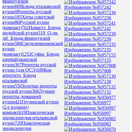
французской
кухни
669
Блюда итальянской
Изображение №957242
кухни
0
Рецепты русской
кухни
183
Хиты советской
Изображение №957236
кухни
86
Русской кухни
(компакт)
762
Намастэ_Блюда
Изображение №957241
индийской кухни
519
_О-ля-
ля!_Блюда французской
Изображение №957239
кухни
586
Средиземноморской
кухни
Изображение №957235
(компакт)
1252
Суфра_Блюда
азербайджанской
Изображение №957155
кухни
367
Рецепты русской
кухни (для ОСЭ)
189
Бон
Изображение №957008
аппетито_Блюда
итальянской
Изображение №957130
кухни
556
Золотые рецепты
русской кухни
366
Лучшие
Изображение №957132
рецепты домашней
кухни
421
Грузинской кухни
Изображение №956977
(2-е издание)
компакт
619
Практическая
Изображение №956997
энциклопедия итальянской
кухни
720
Практическая
Изображение №956982
энциклопедия