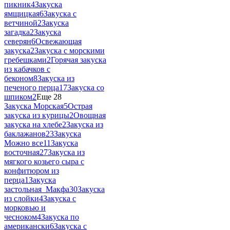
пикник
4
Закуска
ямщицкая
6
Закуска с
ветчиной
2
Закуска
загадка
2
Закуска
северян
6
Освежающая
закуска
2
Закуска с морскими
гребешками
2
Горячая закуска
из кабачков с
беконом
8
Закуска из
печеного перца
17
Закуска со
шпиком
2
Еще 28
Закуска Морская
5
Острая
закуска из курицы
2
Овощная
закуска на хлебе
2
Закуска из
баклажанов
23
Закуска
Можно все
11
Закуска
восточная
27
Закуска из
мягкого козьего сыра с
конфитюром из
перца
1
Закуска
застольная_Макфа
30
Закуска
из слойки
4
Закуска с
морковью и
чесноком
4
Закуска по
американски
6
Закуска с