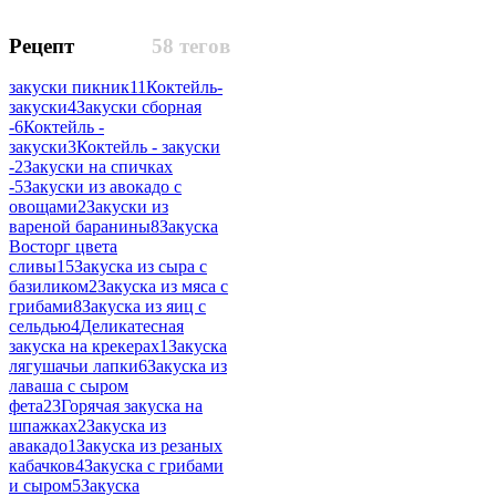
Рецепт
58 тегов
закуски пикник
11
Коктейль-
закуски
4
Закуски сборная
-
6
Коктейль -
закуски
3
Коктейль - закуски
-
2
Закуски на спичках
-
5
Закуски из авокадо с
овощами
2
Закуски из
вареной баранины
8
Закуска
Восторг цвета
сливы
15
Закуска из сыра с
базиликом
2
Закуска из мяса с
грибами
8
Закуска из яиц с
сельдью
4
Деликатесная
закуска на крекерах
1
Закуска
лягушачьи лапки
6
Закуска из
лаваша с сыром
фета
23
Горячая закуска на
шпажках
2
Закуска из
авакадо
1
Закуска из резаных
кабачков
4
Закуска с грибами
и сыром
5
Закуска