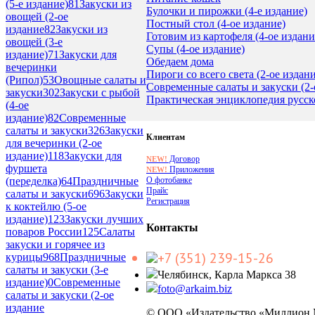
(5-е издание)
81
Закуски из
Булочки и пирожки (4-е издание)
овощей (2-ое
Постный стол (4-ое издание)
издание
82
Закуски из
Готовим из картофеля (4-ое издани
овощей (3-е
Супы (4-ое издание)
издание)
71
Закуски для
Обедаем дома
вечеринки
Пироги со всего света (2-ое издани
(Рипол)
53
Овощные салаты и
Современные салаты и закуски (2
закуски
302
Закуски с рыбой
Практическая энциклопедия русск
(4-ое
издание)
82
Современные
салаты и закуски
326
Закуски
Клиентам
для вечеринки (2-ое
издание)
118
Закуски для
Договор
NEW!
фуршета
Приложения
NEW!
О фотобанке
(переделка)
64
Праздничные
Прайс
салаты и закуски
696
Закуски
Регистрация
к коктейлю (5-ое
издание)
123
Закуски лучших
Контакты
поваров России
125
Салаты
закуски и горячее из
+7 (351) 239-15-26
курицы
968
Праздничные
салаты и закуски (3-е
Челябинск, Карла Маркса 38
издание)
0
Современные
foto@arkaim.biz
салаты и закуски (2-ое
издание
© ООО «Издательство «Миллион