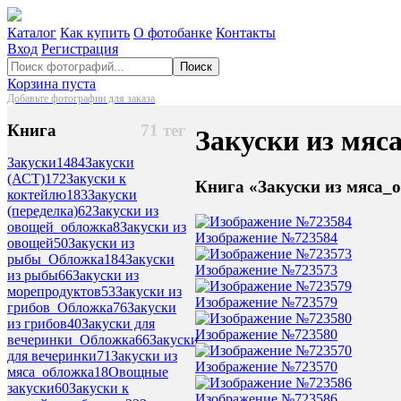
Каталог
Как купить
О фотобанке
Контакты
Вход
Регистрация
Поиск
Корзина пуста
Добавьте фотографии для заказа
Книга
71 тег
Закуски из мяс
Закуски
1484
Закуски
(АСТ)
172
Закуски к
Книга «Закуски из мяса_
коктейлю
183
Закуски
(переделка)
62
Закуски из
овощей_обложка
8
Закуски из
Изображение №723584
овощей
50
Закуски из
рыбы_Обложка
184
Закуски
Изображение №723573
из рыбы
66
Закуски из
морепродуктов
53
Закуски из
Изображение №723579
грибов_Обложка
76
Закуски
из грибов
40
Закуски для
Изображение №723580
вечеринки_Обложка
66
Закуски
для вечеринки
71
Закуски из
Изображение №723570
мяса_обложка
18
Овощные
закуски
60
Закуски к
Изображение №723586