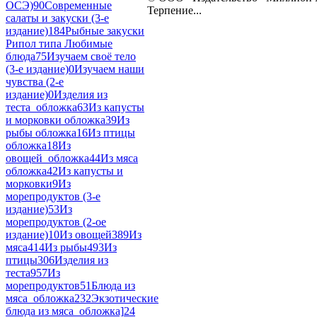
ОСЭ)
90
Современные
Терпение...
салаты и закуски (3-е
издание)
184
Рыбные закуски
Рипол типа Любимые
блюда
75
Изучаем своё тело
(3-е издание)
0
Изучаем наши
чувства (2-е
издание)
0
Изделия из
теста_обложка
63
Из капусты
и морковки обложка
39
Из
рыбы обложка
16
Из птицы
обложка
18
Из
овощей_обложка
44
Из мяса
обложка
42
Из капусты и
морковки
9
Из
морепродуктов (3-е
издание)
53
Из
морепродуктов (2-ое
издание)
10
Из овощей
389
Из
мяса
414
Из рыбы
493
Из
птицы
306
Изделия из
теста
957
Из
морепродуктов
51
Блюда из
мяса_обложка
232
Экзотические
блюда из мяса_обложка]
24