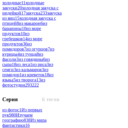
холодные
11
холодные
закуски
20
холодная закуска с
индейкой
17
закуска
233
закуска
из яиц
15
холодная закуска с
птицей
8
из макарон
6
из
баранины
10
из море
прдуктов
10
из
гребешков
14
из море
продуктов
36
из
помидоров
7
из огурцов
7
из
курицы
4
из тунца
8
из
фасоли
3
из говядины
6
из
сыра
18
из леса
1
из риса
3
из
семги
3
из кальмаров
3
из
помидор
1
из креветок
18
из
языка
5
из творога
13
из
фотостудии
293222
Серия
6 тегов
из фотос
1
Из первых
рук
980
Изучаем
географию
838
Из мира
фантастики
16