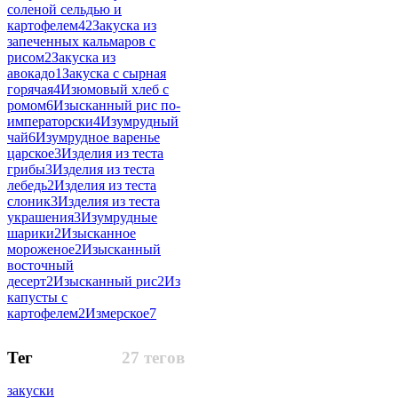
соленой сельдью и
картофелем
42
Закуска из
запеченных кальмаров с
рисом
2
Закуска из
авокадо
1
Закуска с сырная
горячая
4
Изюмовый хлеб с
ромом
6
Изысканный рис по-
императорски
4
Изумрудный
чай
6
Изумрудное варенье
царское
3
Изделия из теста
грибы
3
Изделия из теста
лебедь
2
Изделия из теста
слоник
3
Изделия из теста
украшения
3
Изумрудные
шарики
2
Изысканное
мороженое
2
Изысканный
восточный
десерт
2
Изысканный рис
2
Из
капусты с
картофелем
2
Измерское
7
Тег
27 тегов
закуски