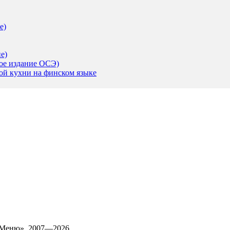
е)
е)
-ое издание ОСЭ)
ой кухни на финском языке
 Меню», 2007—2026