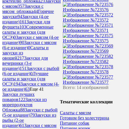
коктейлю_обложка
23
Закуски
с мясом
357
Закуски с
Изображение №723576
мясом_обложка
44
Горячие
закуски
94
Закуски (4-ое
Изображение №723572
издание)
161
Закуски для
фуршета
103
Современные
Изображение №723571
салаты и закуски (для
ОСЭ)
0
Закуски с мясом (4-ое
Изображение №723575
издание)
90
Закуски с мясом
(6-е издание)
0
Салаты и
Изображение №723569
закуски из
овощей
217
Закуски для
Изображение №723582
вечеринки (3-е
издание)
151
Закуски с рыбой
Изображение №723578
(6-ое издание)
0
Лучшие
салаты и закуски (для
Изображение №723577
ОСЭ)
194
Закуски с мясом (4-
Всего: 14 изображений
ое издание)
63
Еще 41
Закуски лучших
поваров
122
Закуски из
Тематические коллекции
морепродуктов
Обложка
88
Закуски с рыбой
Салаты с мясом
(5-ое издание)
79
Закуски из
Готовим без холестерина
рыбы (2-ое
Питание собак
издание)
61
Закуски с мясом
Питание кошек