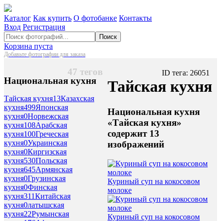
Каталог
Как купить
О фотобанке
Контакты
Вход
Регистрация
Поиск
Корзина пуста
Добавьте фотографии для заказа
47 тегов
ID тега: 26051
Национальная кухня
Тайская кухня
Тайская кухня
13
Казахская
кухня
499
Японская
Национальная кухня
кухня
0
Норвежская
«Тайская кухня»
кухня
108
Арабская
содержит 13
кухня
100
Греческая
кухня
0
Украинская
изображений
кухня
0
Киргизская
кухня
530
Польская
кухня
645
Армянская
кухня
0
Грузинская
Куриный суп на кокосовом
кухня
0
Финская
молоке
кухня
311
Китайская
кухня
0
латышская
кухня
22
Румынская
Куриный суп на кокосовом