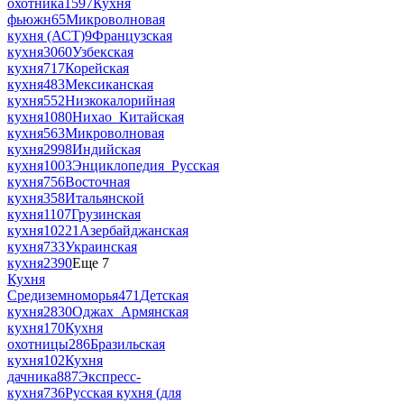
охотника
1597
Кухня
фьюжн
65
Микроволновая
кухня (АСТ)
9
Французская
кухня
3060
Узбекская
кухня
717
Корейская
кухня
483
Мексиканская
кухня
552
Низкокалорийная
кухня
1080
Нихао_Китайская
кухня
563
Микроволновая
кухня
2998
Индийская
кухня
1003
Энциклопедия_Русская
кухня
756
Восточная
кухня
358
Итальянской
кухня
1107
Грузинская
кухня
10221
Азербайджанская
кухня
733
Украинская
кухня
2390
Еще 7
Кухня
Средиземноморья
471
Детская
кухня
2830
Оджах_Армянская
кухня
170
Кухня
охотницы
286
Бразильская
кухня
102
Кухня
дачника
887
Экспресс-
кухня
736
Русская кухня (для