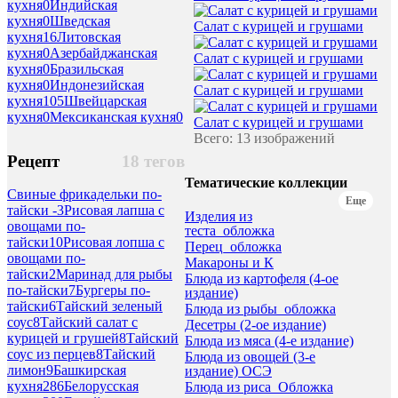
кухня
0
Индийская
кухня
0
Шведская
Салат с курицей и грушами
кухня
16
Литовская
кухня
0
Азербайджанская
Салат с курицей и грушами
кухня
0
Бразильская
кухня
0
Индонезийская
Салат с курицей и грушами
кухня
105
Швейцарская
кухня
0
Мексиканская кухня
0
Салат с курицей и грушами
Всего: 13 изображений
Рецепт
18 тегов
Тематические коллекции
Свиные фрикадельки по-
Еще
тайски -
3
Рисовая лапша с
Изделия из
овощами по-
теста_обложка
тайски
10
Рисовая лопша с
Перец_обложка
овощами по-
Макароны и К
тайски
2
Маринад для рыбы
Блюда из картофеля (4-ое
по-тайски
7
Бургеры по-
издание)
тайски
6
Тайский зеленый
Блюда из рыбы_обложка
соус
8
Тайский салат с
Десетры (2-ое издание)
курицей и грушей
8
Тайский
Блюда из мяса (4-е издание)
соус из перцев
8
Тайский
Блюда из овощей (3-е
лимон
9
Башкирская
издание) ОСЭ
кухня
286
Белорусская
Блюда из риса_Обложка