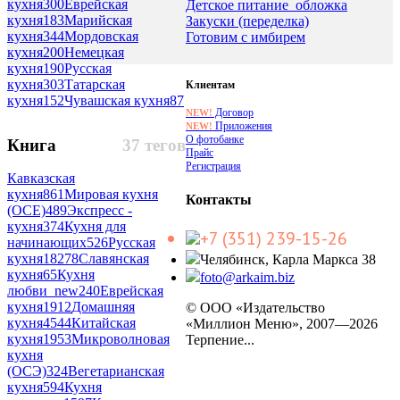
кухня
300
Еврейская
Детское питание_обложка
кухня
183
Марийская
Закуски (переделка)
кухня
344
Мордовская
Готовим с имбирем
кухня
200
Немецкая
кухня
190
Русская
кухня
303
Татарская
Клиентам
кухня
152
Чувашская кухня
87
Договор
NEW!
Приложения
NEW!
О фотобанке
Книга
37 тегов
Прайс
Регистрация
Кавказская
кухня
861
Мировая кухня
Контакты
(ОСЕ)
489
Экспресс -
кухня
374
Кухня для
+7 (351) 239-15-26
начинающих
526
Русская
кухня
18278
Славянская
Челябинск, Карла Маркса 38
кухня
65
Кухня
foto@arkaim.biz
любви_new
240
Еврейская
кухня
1912
Домашняя
© ООО «Издательство
кухня
4544
Китайская
«Миллион Меню», 2007—2026
кухня
1953
Микроволновая
Терпение...
кухня
(ОСЭ)
324
Вегетарианская
кухня
594
Кухня