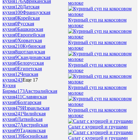
кухня
176
Африканская
молоке
кухня
120
Датская
кухня
100
Французская
кухня
0
Корейская
Куриный суп на кокосовом
кухня
0
Русская
молоке
кухня
0
Башкирская
кухня
0
Европейская
кухня
0
Хорватская
Куриный суп на кокосовом
кухня
210
Кубинская
молоке
кухня
8
шотландская
кухня
9
Скандинавская
кухня
0
Белорусская
Куриный суп на кокосовом
кухня
0
Египетская
молоке
кухня
12
Чешская
кухня
243
Еще 17
Кухня
Куриный суп на кокосовом
Бирмы
173
Австралийская
молоке
кухня
411
Славянская
кухня
0
Болгарская
кухня
479
Израильская
Куриный суп на кокосовом
кухня
241
Чилийская
молоке
кухня
0
Латвийская
кухня
27
Австрийская
Салат с курицей и грушами
кухня
99
Таджикская
кухня
139
Боснийская
Салат с курицей и грушами