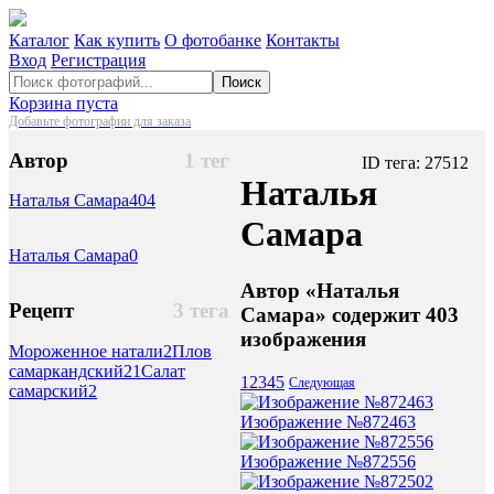
Каталог
Как купить
О фотобанке
Контакты
Вход
Регистрация
Поиск
Корзина пуста
Добавьте фотографии для заказа
Автор
1 тег
ID тега: 27512
Наталья
Наталья Самара
404
Самара
Наталья Самара
0
Автор «Наталья
Рецепт
3 тега
Самара» содержит 403
изображения
Мороженное натали
2
Плов
самаркандский
21
Салат
1
2
3
4
5
Следующая
самарский
2
Изображение №872463
Изображение №872556