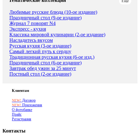
Тематические коллекции
Еще
Любимые русские блюда (10-ое издание)
Праздничный стол (9-ое издание)
Журнал 7 поворят N4
Экспресс - кухня
Классика мировой кулинарии (2-ое издание)
Насладитесь вкусом
Русская кухня (3-ое издание)
Самый легкий путь к сердцу
Традиционная русская кухня (6-ое изд.)
Праздничный стол (6-ое издание)
Завтрак обед ужин за 25 минут
Постный стол (2-ое издание)
Клиентам
Договор
NEW!
Приложения
NEW!
О фотобанке
Прайс
Регистрация
Контакты