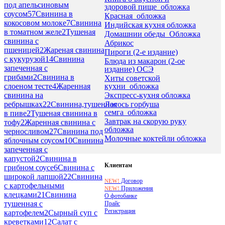
под апельсиновым
здоровой пище_обложка
соусом
57
Свинина в
Красная_обложка
кокосовом молоке
7
Свинина
Индийская кухня обложка
в томатном желе
2
Тушеная
Домашнии обеды_Обложка
свинина с
Абрикос
пшеницей
2
Жареная свинина
Пироги (2-е издание)
с кукурузой
14
Свинина
Блюда из макарон (2-ое
запеченная с
издание) ОСЭ
грибами
2
Свинина в
Хиты советской
кухни_обложка
слоеном тесте
4
Жаренная
Экспресс-кухня обложка
свинина на
Лосось горбуша
ребрышках
22
Свинина,тушенная
семга_обложка
в пиве
2
Тушеная свинина в
Завтрак на скорую руку
тофу
2
Жаренная свинина с
обложка
черносливом
27
Свинина под
Молочные коктейли обложка
яблочным соусом
10
Свинина
запеченная с
капустой
2
Свинина в
Клиентам
грибном соусе
6
Свинина с
широкой лапшой
22
Свинина
Договор
NEW!
с картофельными
Приложения
NEW!
клецками
21
Свинина
О фотобанке
тушенная с
Прайс
Регистрация
картофелем
2
Сырный суп с
креветками
12
Салат с