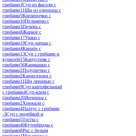
грибами
3
Суп из фасоли с
грибами
11
Щи из оленины с
грибами
5
Корзиночки с
грибами
10
Пельмени с
грибами
3
Печень с
грибами
8
Жаркое с
грибами
17
Ушки с
грибами
19
Суп-лапша с
грибами
4
Канапе с
грибами
13
Суп с грибами и
курицей
15
Капустняк с
грибами
56
Кармашки с
грибами
2
Подушечки с
грибами
2
Каннеллони с
грибами
11
Щи ленивые с
грибами
9
Суп картофельный
с грибами
4
Суп-крем с
грибами
20
Яичница с
грибами
2
Хинкали с
грибами
4
Палтус с грибами
-
3
Суп с индейкой и
грибами
5
Тосты с
грибами
40
Бутерброды с
грибами
8
Рис с белым
грибами
1
Макароны с