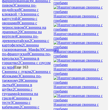
фаршированная
36
Свинина с
грибами
пивом
3
Свинина по-
индийски
8
Свинина с
клюквой =
3
свинина с
Нашпигованная свинина с
капустой
4
Свинина с
грибами
овощами
8
Свинина с
черносливом
5
Свинина на
драниках
20
Свинина на
Нашпигованная свинина с
вертеле
4
Свинина по-
грибами
древнекитайски
2
Свинина с
картофелем
2
Свинина
глазированная_Макфа
30
Свинина
Нашпигованная свинина с
по-французски
8
Свинина по-
грибами
креольски
7
Свинина в
горшочке
2
Свинина с соусом
из чер
4
Еще 163
Нашпигованная свинина с
Свинина с луком
2
Свинина с
грибами
яблоками
3
Свинина по-
таежному
28
Свинина
лытка
9
Свинина в
Нашпигованная свинина с
шубке
2
Свинина с
грибами
грушами
4
свинина на
гриле
4
Свинина в
тесте
3
Свинина с
Нашпигованная свинина с
кабачками
2
Свинина с
грибами