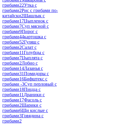
грибами
22
Утка с
грибами
2
Рис с грибами по-
китайски
2
Шашлык с
грибами
17
Цыпленок с
грибами
7
Суп мясной с
грибами
9
Пирог с
грибами
44
картошка с
грибами
52
Гуляш с
грибами
2
Салат с
грибами
11
Голубцы с
грибами
7
Цыплята с
грибами
2
Лобио с
грибами
14
Лазанья с
грибами
31
Помидоры с
грибами
16
Бифштекс с
грибами -
3
Суп перловый с
грибами
18
Пицца с
грибами
11
Драники с
грибами
17
Фасоль с
грибами
2
Шарики с
грибами
6
Щи кислые с
грибами
3
Говядина с
грибами
2