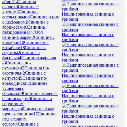
айвой
14
Свинина
окорок
9
Свинина с
хреном
3
Свинина с
Нашпигованная свинина с
апельсинами
4
Свинина и рис
грибами
с шафраном
2
Свинина с
абрикосами
6
Свинина
глазированная
47
Обл
Нашпигованная свинина с
свинина жарен
2
Свинина с
грибами
клюквой
10
Свинина по-
китайски
18
Свинина с
соуосом
2
свинина с
Нашпигованная свинина с
фасолью
4
Свинина жареная
грибами
-
3
Свинина по-
румынски
2
Свинина по-
охотничьи
2
Свинина с
Нашпигованная свинина с
капустой
5
Свинина по-
грибами
воеводински
2
Свинина
тушенная с
яблоками
9
Свинина жареная
Нашпигованная свинина с
с виноградом
6
Свинина в
грибами
горчичном
маринаде
4
Рождественская
пряная свинина
17
Свинина
Нашпигованная свинина с
под сладким
грибами
соусом
4
Свинина с