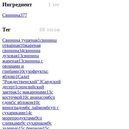
Ингредиент
1 тег
Свинина
377
Тег
88 тегов
Свинина тушеная
1
свинина
отварная
10
жареная
свинина
34
свинина
духовая
13
свинина
жареная
13
свинина с
овощами и
грибами
10
сухофрукты:
яблоко
1
Салат
"Рождественский"
3
Сардский
десерт
1
сицилийский
завтрак
1
с макаронами
13
с
косточкой
10
с ананасом
6
со
сдом
5
с яблоком
10
с
виноградом
6
с лаймом
6
суп с
сухариками
14
с
морепродуктами
9
со
сливками
9
с сухариком
9
с
заленью
15
с беконом
15
с