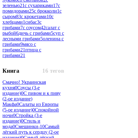
зеленью
21
с сухариками
17
с
помидорами
25
с брокколи
1
с
сыром
83
с крокетами
10
с
хлебцами
1
сибас
3
с
грибами
7
с соусом
42
салат с
рыбой
6
дичь с грибами
5
суп с
лесными грибами
5
оленина с
грибами
9
мясо с
грибами
21
птица с
грибами
21
Книга
16 тегов
Смачно! Украинская
кухня
0
Соусы (3-е
издание)
0
С пивом и к пиву
(2-ое издание)
Макфа
0
Салаты из Европы
(5-ое издание)
0
Спокойной
ночи
0
Стройка (3-е
издание)
0
Стиль и
мода
0
Смешинки-1
0
Самый
лёгкий путь к сердцу (2-ое
издание)
0
Самый лёгкий