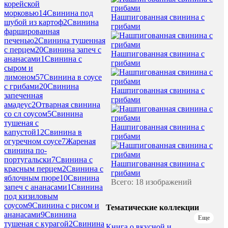
корейской
морковью
14
Свинина под
Нашпигованная свинина с
шубой из картоф
2
Свинина
грибами
фаршированная
печенью
2
Свинина тушенная
с перцем
20
Свинина запеч с
Нашпигованная свинина с
ананасами
1
Свинина с
грибами
сыром и
лимоном
57
Свинина в соусе
с грибами
20
Свинина
Нашпигованная свинина с
запеченная
грибами
амадеус
2
Отварная свинина
со сл соусом
5
Свинина
тушеная с
Нашпигованная свинина с
капустой
12
Свинина в
грибами
огуречном соусе
7
Жареная
свинина по-
португальски
7
Свинина с
Нашпигованная свинина с
красным перцем
2
Свинина с
грибами
яблочным пюре
10
Свинина
Всего: 18 изображений
запеч с ананасами
1
Свинина
под кизиловым
соусом
9
Свинина с рисом и
Тематические коллекции
ананасами
9
Свинина
Еще
тушеная с курагой
2
Свинина
Книга о вкусной и