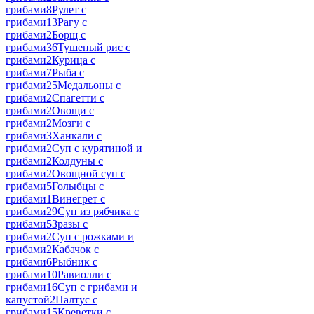
грибами
8
Рулет с
грибами
13
Рагу с
грибами
2
Борщ с
грибами
36
Тушеный рис с
грибами
2
Курица с
грибами
7
Рыба с
грибами
25
Медальоны с
грибами
2
Спагетти с
грибами
2
Овощи с
грибами
2
Мозги с
грибами
3
Ханкали с
грибами
2
Суп с курятиной и
грибами
2
Колдуны с
грибами
2
Овощной суп с
грибами
5
Голыбцы с
грибами
1
Винегрет с
грибами
29
Суп из рябчика с
грибами
5
Зразы с
грибами
2
Суп с рожками и
грибами
2
Кабачок с
грибами
6
Рыбник с
грибами
10
Равиолли с
грибами
16
Суп с грибами и
капустой
2
Палтус с
грибами
15
Креветки с