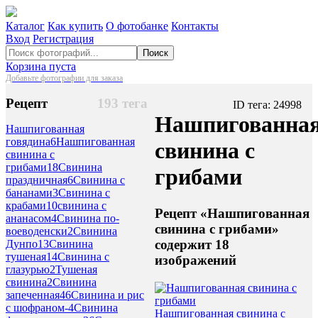
Каталог
Как купить
О фотобанке
Контакты
Вход
Регистрация
Поиск
Корзина пуста
Добавьте фотографии для заказа
Рецепт
193 тега
ID тега: 24998
Нашпигованна
Нашпигованная
говядина
6
Нашпигованная
свинина с
свинина с
грибами
18
Свинина
грибами
праздничная
6
Свинина с
бананами
3
Свинина с
крабами
10
свинина с
Рецепт «Нашпигованная
ананасом
4
Свинина по-
свинина с грибами»
воеводенски
2
Свинина
содержит 18
Дунпо
13
Свинина
тушеная
14
Свинина с
изображений
глазурью
2
Тушеная
свинина
2
Свинина
запеченная
46
Свинина и рис
с шофраном-
4
Свинина
Нашпигованная свинина с