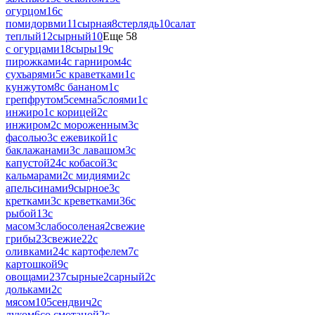
огурцом
16
с
помидорвми
11
сырная
8
стерлядь
10
салат
теплый
12
сырный
10
Еще 58
с огурцами
18
сыры
19
с
пирожками
4
с гарниром
4
с
сухъарями
5
с краветками
1
с
кунжутом
8
с бананом
1
с
грепфрутом
5
семна
5
слоями
1
с
инжиро
1
с корицей
2
с
инжиром
2
с мороженным
3
с
фасолью
3
с ежевикой
1
с
баклажанами
3
с лавашом
3
с
капустой
24
с кобасой
3
с
кальмарами
2
с мидиями
2
с
апельсинами
9
сырное
3
с
кретками
3
с креветками
36
с
рыбой
13
с
масом
3
слабосоленая
2
свежие
грибы
23
свежие
22
с
оливками
24
с картофелем
7
с
картошкой
9
с
овощами
237
сырные
2
сарный
2
с
дольками
2
с
мясом
105
сендвич
2
с
луком
6
со смотаной
2
с