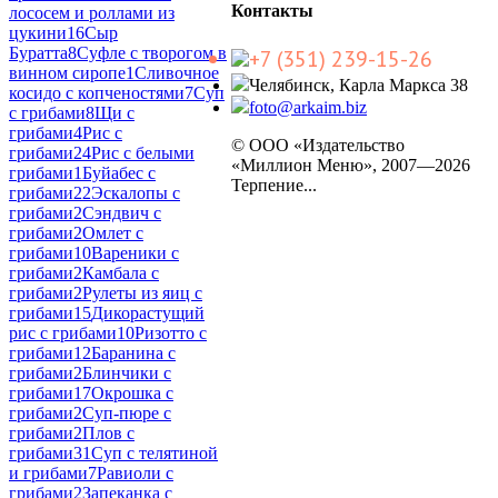
Контакты
лососем и роллами из
цукини
16
Сыр
Буратта
8
Суфле с творогом в
+7 (351) 239-15-26
винном сиропе
1
Сливочное
Челябинск, Карла Маркса 38
косидо с копченостями
7
Суп
foto@arkaim.biz
с грибами
8
Щи с
грибами
4
Рис с
© ООО «Издательство
грибами
24
Рис с белыми
«Миллион Меню», 2007—2026
грибами
1
Буйабес с
Терпение...
грибами
22
Эскалопы с
грибами
2
Сэндвич с
грибами
2
Омлет с
грибами
10
Вареники с
грибами
2
Камбала с
грибами
2
Рулеты из яиц с
грибами
15
Дикорастущий
рис с грибами
10
Ризотто с
грибами
12
Баранина с
грибами
2
Блинчики с
грибами
17
Окрошка с
грибами
2
Суп-пюре с
грибами
2
Плов с
грибами
31
Суп с телятиной
и грибами
7
Равиоли с
грибами
2
Запеканка с