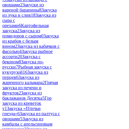
овощами
2
Закуски из
вареной баранины
8
Закуска
из лука и слив
18
Закуска из
сыра с
орехами
6
Картофельная
закуска
2
Закуска из
помидоров с сыром
0
Закуска
из крабов с белым
вином
2
Закуска из кабачков с
фасолью
4
Закуска рыбное
ассорти
20
Закуска с
беконом
8
Закуска по-
русски
7
Рыбная закуска с
кукурузой
16
Закуска из
перцев
6
Закуска из
жаренного кальмара
2
Грячая
закуска из печени и
фруктов
2
Закуска из
баклажанов Десятка
5
Гор
закуска из креветок
v
1
Закуска «Птичьи
гнезда»
6
Закуска из палтуса с
овощами
5
Закуска из
камбалы с апельсиновым