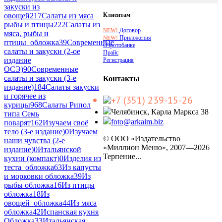
закуски из
Клиентам
овощей
217
Салаты из мяса
рыбы и птицы
222
Салаты из
Договор
NEW!
мяса, рыбы и
Приложения
NEW!
птицы_обложка
39
Современные
О фотобанке
салаты и закуски (2-ое
Прайс
издание
Регистрация
ОСЭ)
90
Современные
салаты и закуски (3-е
Контакты
издание)
184
Салаты закуски
и горячее из
+7 (351) 239-15-26
курицы
968
Салаты Рипол
Челябинск, Карла Маркса 38
типа Семь
foto@arkaim.biz
поварят
162
Изучаем своё
тело (3-е издание)
0
Изучаем
© ООО «Издательство
наши чувства (2-е
«Миллион Меню», 2007—2026
издание)
0
Итальянской
Терпение...
кухни (компакт)
0
Изделия из
теста_обложка
63
Из капусты
и морковки обложка
39
Из
рыбы обложка
16
Из птицы
обложка
18
Из
овощей_обложка
44
Из мяса
обложка
42
Испанская кухня
Обложка
33
Итальянская