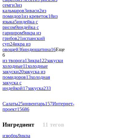
семги
3
из
кальмаров
3
иваси
2
из
помидор
1
из креветок
18
из
языка
5
индейка с
рисом
9
индейка с
гарниром
9
икра из
грибов
21
испанский
суп
24
икра из
овощей
36
индюшатина
16
Еще
6
из творога
13
икра
122
закуски
холодные
11
холодные
закуски
20
закуска из
помидоров
13
холодная
закуска с
индейкой
17
закуска
233
Салаты
25
инвентарь
157
Интернет-
проект
15686
Ингредиент
11 тегов
изюбрь
9
икра