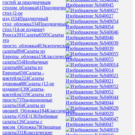
гостей за праздничным
Изображение №940045
столом_обложка
61
Праздничный
стол (2-ое
Изображение №940027
изд.)
334
Праздничный
стол_обложка
334
Праздничный
Изображение №940054
стол (14-ое издание)
Роосса
391
Салаты
6595
Салаты
Изображение №940046
это
просто_обложка
40
Экзотические
Изображение №940039
салаты
894
Салаты из
Европы_обложка
15
Классические
Изображение №940055
салаты
554
Необычные
салаты
66
Салаты из
Изображение №940014
Европы
656
Салаты -
коктейли
224
Салаты
Изображение №940021
здоровья
88
Салаты (12-ое
издание)
139
Салаты-
Изображение №940052
коктейли
519
Салаты это
просто
73
Традиционные
Изображение №940044
салаты
164
Салаты из
овощей_Обложка
184
Классические
Изображение №940029
салаты (OSE)
130
Любимые
салаты
126
Салаты с
Изображение №940047
мясом_Обложка
78
Овощные
салаты
331
Классические