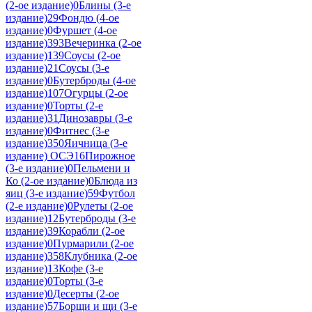
(2-ое издание)
0
Блины (3-е
издание)
29
Фондю (4-ое
издание)
0
Фуршет (4-ое
издание)
393
Вечеринка (2-ое
издание)
139
Соусы (2-ое
издание)
21
Соусы (3-е
издание)
0
Бутерброды (4-ое
издание)
107
Огурцы (2-ое
издание)
0
Торты (2-е
издание)
31
Динозавры (3-е
издание)
0
Фитнес (3-е
издание)
350
Яичница (3-е
издание) ОСЭ
16
Пирожное
(3-е издание)
0
Пельмени и
Ко (2-ое издание)
0
Блюда из
яиц (3-е издание)
59
Футбол
(2-е издание)
0
Рулеты (2-ое
издание)
12
Бутерброды (3-е
издание)
39
Корабли (2-ое
издание)
0
Пурмарили (2-ое
издание)
358
Клубника (2-ое
издание)
13
Кофе (3-е
издание)
0
Торты (3-е
издание)
0
Десерты (2-ое
издание)
57
Борщи и щи (3-е