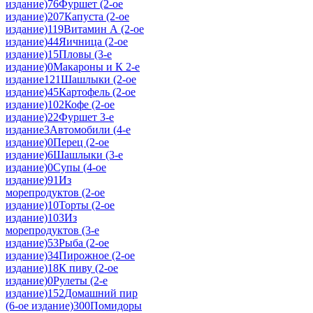
издание)
76
Фуршет (2-ое
издание)
207
Капуста (2-ое
издание)
119
Витамин А (2-ое
издание)
44
Яичница (2-ое
издание)
15
Пловы (3-е
издание)
0
Макароны и К 2-е
издание
121
Шашлыки (2-ое
издание)
45
Картофель (2-ое
издание)
102
Кофе (2-ое
издание)
22
Фуршет 3-е
издание
3
Автомобили (4-е
издание)
0
Перец (2-ое
издание)
6
Шашлыки (3-е
издание)
0
Супы (4-ое
издание)
91
Из
морепродуктов (2-ое
издание)
10
Торты (2-ое
издание)
103
Из
морепродуктов (3-е
издание)
53
Рыба (2-ое
издание)
34
Пирожное (2-ое
издание)
18
К пиву (2-ое
издание)
0
Рулеты (2-е
издание)
152
Домашний пир
(6-ое издание)
300
Помидоры