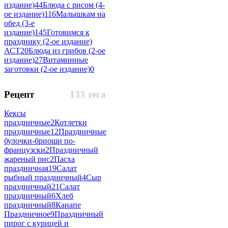
издание)
44
Блюда с рисом (4-
ое издание)
116
Малышкам на
обед (3-е
издание)
145
Готовимся к
празднику (2-ое издание)
АСТ
20
Блюда из грибов (2-ое
издание)
27
Витаминные
заготовки (2-ое издание)
0
Рецепт
133 тега
Кексы
праздничные
2
Котлетки
праздничные
12
Праздничные
булочки-бриоши по-
французски
2
Праздничный
жареный рис
2
Пасха
праздничная
19
Салат
рыбный праздничный
4
Сыр
праздничный
21
Салат
праздничный
6
Хлеб
праздничный
8
Канапе
Праздничное
9
Праздничный
пирог с курицей и