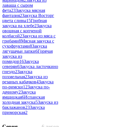
маринадом
2
Закуска из
лаваша с сыром
фета
23
Закуска мясная
фантазия
2
Закуска Восторг
цвета сливы
15
Грибная
закуска на хлебе
2
Закуска
овощная с копченой
колбасой
2
Закуска из мяса с
грибами
8
Мясная закуска с
сухофруктами
8
Закуска
лягушачьи лапки
6
Горячая
закуска из
помидор
16
Закуска
северян
6
Закуска ласточкино
гнездо
2
Закуска
похмельная
2
Закуска из
резаных кабачков
4
Закуска
по-римски
12
Закуска по-
дачному
2
Закуска
ямщицкая
6
Испанская
холодная закуска
5
Закуска из
баклажанов
23
Закуска
приморская
2
Серия
6 тегов