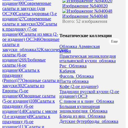
издание)
90
Современные
Изображение №940020
салаты и закуски (для
ОСЭ)
0
Салаты здоровья (3-е
Изображение №940048
издание)
27
Современные
Всего: 52 изображения
салаты и закуски
326
Салаты
к празднику (7-ое
издание)
0
Салаты из мяса (2-
Тематические коллекции
ое издание) ОСЭ
46
Овощные
Еще
салаты и
Обложка Армянская
закуски_обложка
32
Классические
кухня
салаты (6-ое
Практическая энциклопедия
издание)
269
Любимые
итальянской кухни_обложка
салаты (4-ое
Рис_Обложка
издание)
0
Салаты к
Кабачок
празднику
Фасоль_Обложка
(Рипол)
77
Овощные салаты и
Паста обложка
закуски
302
Салаты из
Кофе (2-ое издание)
Европы (5-ое
Традиции русской кухни (2-ое
издание)
0
Овощные салаты
издание) ОСЭ
(5-ое издание)
108
Салаты к
С пивом и к пиву_Обложка
празднику (6-ое
Большая кулинарная
энциклопедия_Обложка
издание)
140
Салаты с мясом
Блюда из яиц_Обложка
(3-е издание)
49
Салаты к
Детские бутерброды_обложка
празднику (6-ое
издание)
113
Салаты и