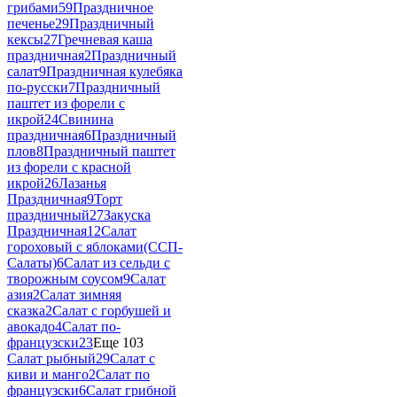
грибами
59
Праздничное
печенье
29
Праздничный
кексы
27
Гречневая каша
праздничная
2
Праздничный
салат
9
Праздничная кулебяка
по-русски
7
Праздничный
паштет из форели с
икрой
24
Свинина
праздничная
6
Праздничный
плов
8
Праздничный паштет
из форели с красной
икрой
26
Лазанья
Праздничная
9
Торт
праздничный
27
Закуска
Праздничная
12
Салат
гороховый с яблоками(ССП-
Салаты)
6
Салат из сельди с
творожным соусом
9
Салат
азия
2
Салат зимняя
сказка
2
Салат с горбушей и
авокадо
4
Салат по-
французски
23
Еще 103
Салат рыбный
29
Салат с
киви и манго
2
Салат по
французски
6
Салат грибной