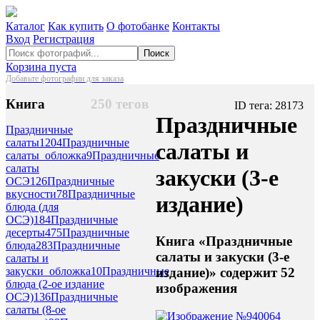
Каталог
Как купить
О фотобанке
Контакты
Вход
Регистрация
Поиск
Корзина пуста
Добавьте фотографии для заказа
Книга
250 тегов
ID тега: 28173
Праздничные
Праздничные
салаты
1204
Праздничные
салаты и
салаты_обложка
9
Праздничные
салаты
закуски (3-е
ОСЭ
126
Праздничные
вкусности
78
Праздничные
издание)
блюда (для
ОСЭ)
184
Праздничные
десерты
475
Праздничные
Книга «Праздничные
блюда
283
Праздничные
салаты и закуски (3-е
салаты и
издание)» содержит 52
закуски_обложка
10
Праздничные
блюда (2-ое издание
изображения
ОСЭ)
136
Праздничные
салаты (8-ое