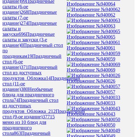
издание)
99
Праздничные
Изображение №940064
салаты (6-ое
издание)
268
Праздничные
Изображение №940062
салаты (7-ое
издание)
274
Праздничные
Изображение №940063
салаты и
закуски
696
Праздничные
Изображение №940065
салаты и закуски (3-е
издание)
0
Праздничный стол
Изображение №940061
по
праздникам
19
Праздничный
Изображение №940059
стол (6-ое
издание)
371
Праздничный
Изображение №940069
стол из доступных
продуктов_Обложка
14
Праздничный
Изображение №940026
стол (11-ое
издание)
380
Необычные
Изображение №940057
блюда для праздничного
стола
74
Праздничный стол
Изображение №940033
из доступных
продуктов_Обложка_2
12
Праздничный
Изображение №940043
стол (9-ое издание)
377
15
меню из 10 блюд для
Изображение №940050
праздничного
стола
863
Праздничный
Изображение №940049