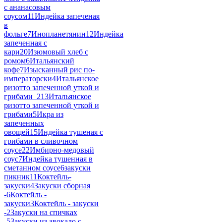
с ананасовым
соусом
11
Индейка запеченая
в
фольге
7
Инопланетянин
12
Индейка
запеченная с
кари
20
Изюмовый хлеб с
ромом
6
Итальянский
кофе
7
Изысканный рис по-
императорски
4
Итальянское
ризотто запеченной уткой и
грибами_2
13
Итальянское
ризотто запеченной уткой и
грибами
5
Икра из
запеченных
овощей
15
Индейка тушеная с
грибами в сливочном
соусе
22
Имбирно-медовый
соус
7
Индейка тушенная в
сметанном соусе
6
закуски
пикник
11
Коктейль-
закуски
4
Закуски сборная
-
6
Коктейль -
закуски
3
Коктейль - закуски
-
2
Закуски на спичках
-
5
Закуски из авокадо с