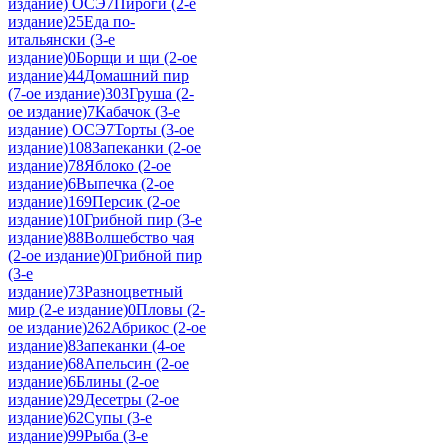
издание) ОСЭ
7
Пироги (2-е
издание)
25
Еда по-
итальянски (3-е
издание)
0
Борщи и щи (2-ое
издание)
44
Домашний пир
(7-ое издание)
303
Груша (2-
ое издание)
7
Кабачок (3-е
издание) ОСЭ
7
Торты (3-ое
издание)
108
Запеканки (2-ое
издание)
78
Яблоко (2-ое
издание)
6
Выпечка (2-ое
издание)
169
Персик (2-ое
издание)
10
Грибной пир (3-е
издание)
88
Волшебство чая
(2-ое издание)
0
Грибной пир
(3-е
издание)
73
Разноцветный
мир (2-е издание)
0
Пловы (2-
ое издание)
262
Абрикос (2-ое
издание)
8
Запеканки (4-ое
издание)
68
Апельсин (2-ое
издание)
6
Блины (2-ое
издание)
29
Десетры (2-ое
издание)
62
Супы (3-е
издание)
99
Рыба (3-е