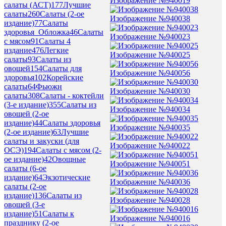
Изображение №940019
салаты (АСТ)
177
Лучшие
салаты
260
Салаты (2-ое
Изображение №940038
издание)
77
Салаты
здоровья_Обложка
46
Салаты
Изображение №940023
с мясом
91
Салаты 4
издание
476
Легкие
Изображение №940025
салаты
93
Салаты из
овощей
154
Салаты для
Изображение №940056
здоровья
102
Корейские
салаты
64
Фьюжн
Изображение №940030
салаты
308
Салаты - коктейли
(3-е издание)
355
Салаты из
Изображение №940034
овощей (2-ое
издание)
44
Салаты здоровья
Изображение №940035
(2-ое издание)
63
Лучшие
салаты и закуски (для
Изображение №940022
ОСЭ)
194
Салаты с мясом (2-
ое издание)
42
Овощные
Изображение №940051
салаты (6-ое
издание)
64
Экзотические
Изображение №940036
салаты (2-ое
издание)
136
Салаты из
Изображение №940028
овощей (3-е
издание)
51
Салаты к
Изображение №940016
празднику (2-ое