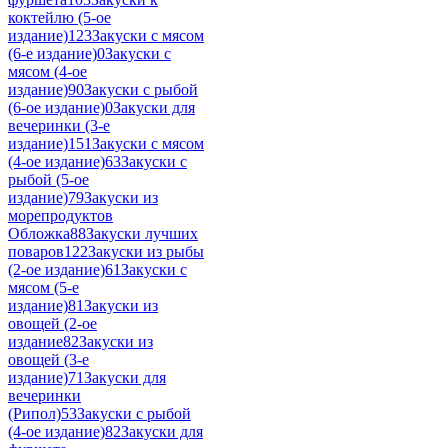
коктейлю (5-ое
издание)
123
Закуски с мясом
(6-е издание)
0
Закуски с
мясом (4-ое
издание)
90
Закуски с рыбой
(6-ое издание)
0
Закуски для
вечеринки (3-е
издание)
151
Закуски с мясом
(4-ое издание)
63
Закуски с
рыбой (5-ое
издание)
79
Закуски из
морепродуктов
Обложка
88
Закуски лучших
поваров
122
Закуски из рыбы
(2-ое издание)
61
Закуски с
мясом (5-е
издание)
81
Закуски из
овощей (2-ое
издание
82
Закуски из
овощей (3-е
издание)
71
Закуски для
вечеринки
(Рипол)
53
Закуски с рыбой
(4-ое издание)
82
Закуски для