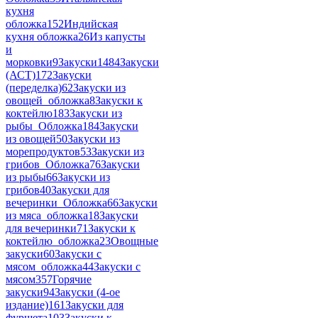
кухня
обложка
152
Индийская
кухня обложка
26
Из капусты
и
морковки
9
Закуски
1484
Закуски
(АСТ)
172
Закуски
(переделка)
62
Закуски из
овощей_обложка
8
Закуски к
коктейлю
183
Закуски из
рыбы_Обложка
184
Закуски
из овощей
50
Закуски из
морепродуктов
53
Закуски из
грибов_Обложка
76
Закуски
из рыбы
66
Закуски из
грибов
40
Закуски для
вечеринки_Обложка
66
Закуски
из мяса_обложка
18
Закуски
для вечеринки
71
Закуски к
коктейлю_обложка
23
Овощные
закуски
60
Закуски с
мясом_обложка
44
Закуски с
мясом
357
Горячие
закуски
94
Закуски (4-ое
издание)
161
Закуски для
фуршета
103
Закуски к