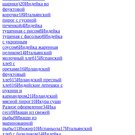
шарики)
20
Индейка во
фруктовой
корочке
18
Итальянский
пирог с гусиной
печенкой
4
Индейка
тушенная с рисом
8
Индейка
тушеная с фасолью
8
Индейка
с укропным
соусом
6
Индейка жаренная
целиком
14
Итальянский
молочный хлеб
15
Испанский
хлеб с
орехами
16
Ирландский
фруктовый
хлеб
15
Ирландский пресный
хлеб
16
Индийские лепешки с
цукини и
кариандром
21
Ирландский
мясной пирог
10
Икура суши
Разное оформление
34
Ика
гесо
9
Иваши из свежей
рыбы
9
Иваши из
маринованной
рыбы
11
Инжир
10
Испаньола
17
Итальянский
хлеб с базиликом
14
Индейка