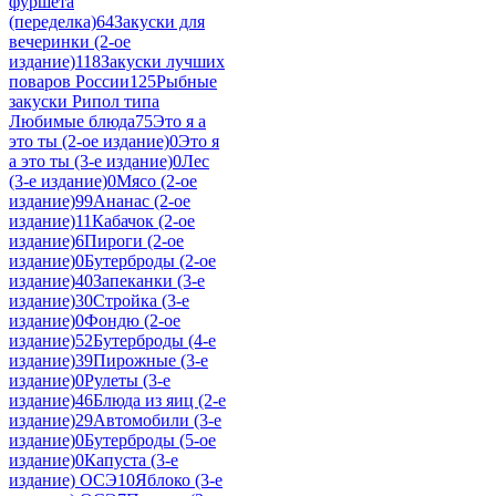
фуршета
(переделка)
64
Закуски для
вечеринки (2-ое
издание)
118
Закуски лучших
поваров России
125
Рыбные
закуски Рипол типа
Любимые блюда
75
Это я а
это ты (2-ое издание)
0
Это я
а это ты (3-е издание)
0
Лес
(3-е издание)
0
Мясо (2-ое
издание)
99
Ананас (2-ое
издание)
11
Кабачок (2-ое
издание)
6
Пироги (2-ое
издание)
0
Бутерброды (2-ое
издание)
40
Запеканки (3-е
издание)
30
Стройка (3-е
издание)
0
Фондю (2-ое
издание)
52
Бутерброды (4-е
издание)
39
Пирожные (3-е
издание)
0
Рулеты (3-е
издание)
46
Блюда из яиц (2-е
издание)
29
Автомобили (3-е
издание)
0
Бутерброды (5-ое
издание)
0
Капуста (3-е
издание) ОСЭ
10
Яблоко (3-е