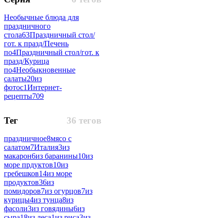
Необычные блюда для
праздничного
стола
63
Праздничный стол/
гот. к празд/Печень
по
4
Праздничный стол/гот. к
празд/Курица
по
4
Необыкновенные
салаты
20
из
фотос
1
Интернет-
рецепты
709
Тег
36 тегов
праздничное
8
мясо с
салатом
7
Италия
3
из
макарон
6
из баранины
10
из
море прдуктов
10
из
гребешков
14
из море
продуктов
36
из
помидоров
7
из огурцов
7
из
курицы
4
из тунца
8
из
фасоли
3
из говядины
6
из
сыра
18
из леса
1
из риса
3
из