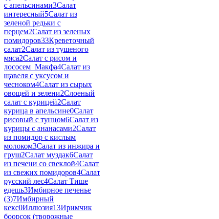
с апельсинами
3
Салат
интересный
5
Салат из
зеленой редьки с
перцем
2
Салат из зеленых
помидоров
33
Креветочный
салат
2
Салат из тушеного
мяса
2
Салат с рисом и
лососем_Макфа
4
Салат из
щавеля с уксусом и
чесноком
4
Салат из сырых
овощей и зелени
2
Слоеный
салат с курицей
2
Салат
курица в апельсине
0
Салат
рисовый с тунцом
6
Салат из
курицы с ананасами
2
Салат
из помидор с кислым
молоком
3
Салат из инжира и
груш
2
Салат муздак
6
Салат
из печени со свеклой
4
Салат
из свежих помидоров
4
Салат
русский лес
4
Салат Тише
едешь
3
Имбирное печенье
(3)
7
Имбирный
кекс
0
Иллюзия
13
Иримчик
боорсок (творожные