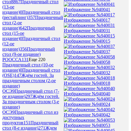
стол
8867
Праздничный стол
(13-ое
Изображение №940041
издание)
0
Праздничный стол
(рестайлинг)
357
Праздничный
Изображение №940017
стол (2-ое
издание)
642
Праздничный
Изображение №940031
стол (15-ое
издание)
0
Праздничный стол
Изображение №940015
(12-ое
издание)
356
Праздничный
Изображение №940037
стол (9-ое издание)
РООССА
131
Еще 220
Изображение №940058
Праздничный стол (10-ое
издание)
0
Праздничный стол
Изображение №940032
(OSE)
147
Ждём гостей. За
праздничным столом (2-ое
Изображение №940018
издание)
ОСЭ
9
Праздничный стол (7-
Изображение №940040
ое издание)
297
Ждём гостей.
За праздничным столом (3-е
Изображение №940024
издание)
ОСЭ
9
Праздничный стол из
Изображение №940042
доступных
продуктов
151
Праздничный
Изображение №940053
стол (8-е издание)
271
Ждем