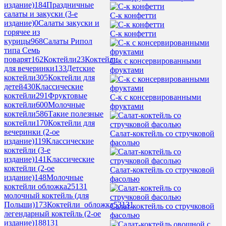
издание)
184
Праздничные
салаты и закуски (3-е
С-к конфетти
издание)
0
Салаты закуски и
горячее из
С-к конфетти
курицы
968
Салаты Рипол
типа Семь
поварят
162
Коктейли
23
Коктейли
С-к с консервированными
для вечеринки
133
Детские
фруктами
коктейли
305
Коктейли для
детей
430
Классические
коктейли
291
Фруктовые
С-к с консервированными
коктейли
600
Молочные
фруктами
коктейли
586
Такие полезные
коктейли
170
Коктейли для
вечеринки (2-ое
Салат-коктейль со стручковой
издание)
119
Классические
фасолью
коктейли (3-е
издание)
141
Классические
коктейли (2-ое
Салат-коктейль со стручковой
издание)
148
Молочные
фасолью
коктейли обложка
25
131
молочный коктейль (для
Польши)
173
Коктейли_обложка
53
131
Салат-коктейль со стручковой
легендарный коктейль (2-ое
фасолью
издание)
188
131