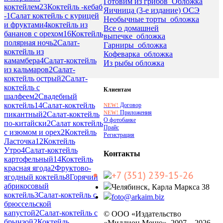
Готовим из грибов_Обложка
коктейлем
23
Коктейль -кебаб
Яичница (3-е издание) ОСЭ
-
1
Салат коктейль с курицей
Необычные торты_обложка
и фруктами
4
коктейль из
Все о домашней
бананов с орехом
16
Коктейль
выпечке_обложка
полярная ночь
2
Салат-
Гарниры_обложка
коктейль из
Кофеварка_обложка
камамбера
4
Салат-коктейль
Из рыбы обложка
из кальмаров
2
Салат-
коктейль острый
2
Салат-
коктейль с
Клиентам
шалфеем
2
Свадебный
коктейль
14
Салат-коктейль
Договор
NEW!
Приложения
NEW!
пикантный
2
Салат-коктейль
О фотобанке
по-китайски
2
Салат коктейль
Прайс
с изюмом и орех
2
Коктейль
Регистрация
Ласточка
12
Коктейль
Утро
4
Салат-коктейль
Контакты
картофельный
14
Коктейль
красная ягода
2
Фруктово-
+7 (351) 239-15-26
ягодный коктейль
8
Горячий
абрикосовый
Челябинск, Карла Маркса 38
коктейль
3
Салат-коктейль с
foto@arkaim.biz
брюссельской
капустой
2
Салат-коктейль с
© ООО «Издательство
брынзой
2
Коктейль
«Миллион Меню», 2007—2026