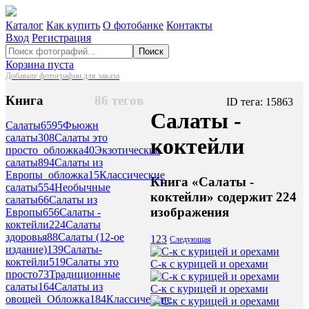
Каталог
Как купить
О фотобанке
Контакты
Вход
Регистрация
Поиск
Корзина пуста
Добавьте фотографии для заказа
Книга
86 тегов
ID тега: 15863
Салаты -
Салаты
6595
Фьюжн
салаты
308
Салаты это
коктейли
просто_обложка
40
Экзотические
салаты
894
Салаты из
Европы_обложка
15
Классические
Книга «Салаты -
салаты
554
Необычные
коктейли» содержит 224
салаты
66
Салаты из
изображения
Европы
656
Салаты -
коктейли
224
Салаты
здоровья
88
Салаты (12-ое
1
2
3
Следующая
издание)
139
Салаты-
коктейли
519
Салаты это
С-к с курицей и орехами
просто
73
Традиционные
салаты
164
Салаты из
С-к с курицей и орехами
овощей_Обложка
184
Классические