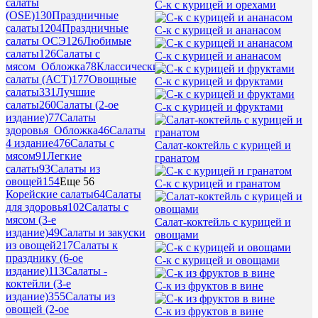
салаты
С-к с курицей и орехами
(OSE)
130
Праздничные
салаты
1204
Праздничные
С-к с курицей и ананасом
салаты ОСЭ
126
Любимые
салаты
126
Салаты с
С-к с курицей и ананасом
мясом_Обложка
78
Классические
салаты (АСТ)
177
Овощные
С-к с курицей и фруктами
салаты
331
Лучшие
салаты
260
Салаты (2-ое
С-к с курицей и фруктами
издание)
77
Салаты
здоровья_Обложка
46
Салаты
4 издание
476
Салаты с
Салат-коктейль с курицей и
мясом
91
Легкие
гранатом
салаты
93
Салаты из
овощей
154
Еще 56
С-к с курицей и гранатом
Корейские салаты
64
Салаты
для здоровья
102
Салаты с
мясом (3-е
Салат-коктейль с курицей и
издание)
49
Салаты и закуски
овощами
из овощей
217
Салаты к
празднику (6-ое
С-к с курицей и овощами
издание)
113
Салаты -
коктейли (3-е
С-к из фруктов в вине
издание)
355
Салаты из
овощей (2-ое
С-к из фруктов в вине