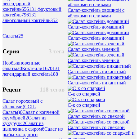
легендарный
коктейль
656
131 фруктовый
Салат-коктейль овощной с
коктейль
796
131
яблоками и сливами
алкогольный коктейль
352
Салат-коктейль домашний
Салаты
25
Салат-коктейль домашний
Салат-коктейль зеленый
Серия
3 тега
Салат-коктейль зеленый
Необыкновенные
салаты
20
Коктейли
1670
131
Салат-коктейль пикантный
легендарный коктейль
188
Салат-коктейль пикантный
Рецепт
118 тегов
С-к со спаржей
Салат гороховый с
С-к со спаржей
яблоками(ССП-
Салаты)
6
Салат с копченой
Салат-коктейль со свеклой
скумбрией
2
Салат из
кукурузы
2
Салат из
Салат-коктейль со свеклой
цыпленка с сыром
6
Салат из
рыбы холодного