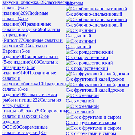
закуски_обложка
32
Классические
ликером
салаты (6-ое
издание)
269
Любимые
С-к яблочно-апельсиновый
салаты (4-ое
издание)
0
Праздничные
С-к яблочно-апельсиновый
салаты и закуски
696
Салаты
к празднику
С-к дынный
(Рипол)
77
Овощные салаты и
закуски
302
Салаты из
С-к дынный
Европы (5-ое
издание)
0
Овощные салаты
С-к рождественский
(5-ое издание)
108
Салаты к
празднику (6-ое
С-к рождественский
издание)
140
Праздничные
салаты и
С-к фруктовый калейдоскоп
закуски_обложка
10
Праздничные
салаты (8-ое
С-к фруктовый калейдоскоп
издание)
99
Салаты из мяса
рыбы и птицы
222
Салаты из
С-к хмельной
мяса, рыбы и
птицы_обложка
39
Современные
С-к хмельной
салаты и закуски (2-ое
издание
С-к с фруктами и сыром
ОСЭ)
90
Современные
салаты и закуски (3-е
С-к с фруктами и сыром