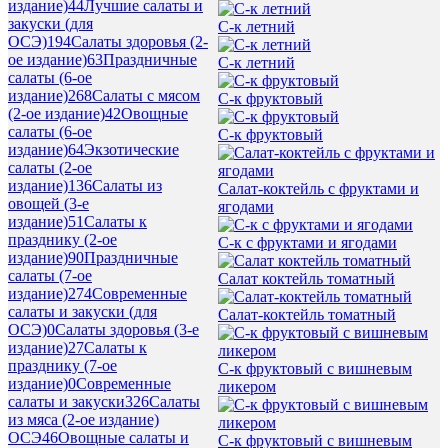
издание)
44
Лучшие салаты и
закуски (для
С-к летний
ОСЭ)
194
Салаты здоровья (2-
ое издание)
63
Праздничные
С-к летний
салаты (6-ое
издание)
268
Салаты с мясом
С-к фруктовый
(2-ое издание)
42
Овощные
салаты (6-ое
С-к фруктовый
издание)
64
Экзотические
салаты (2-ое
издание)
136
Салаты из
Салат-коктейль с фруктами и
овощей (3-е
ягодами
издание)
51
Салаты к
празднику (2-ое
С-к с фруктами и ягодами
издание)
90
Праздничные
салаты (7-ое
Салат коктейль томатный
издание)
274
Современные
салаты и закуски (для
Салат-коктейль томатный
ОСЭ)
0
Салаты здоровья (3-е
издание)
27
Салаты к
празднику (7-ое
С-к фруктовый с вишневым
издание)
0
Современные
ликером
салаты и закуски
326
Салаты
из мяса (2-ое издание)
ОСЭ
46
Овощные салаты и
С-к фруктовый с вишневым