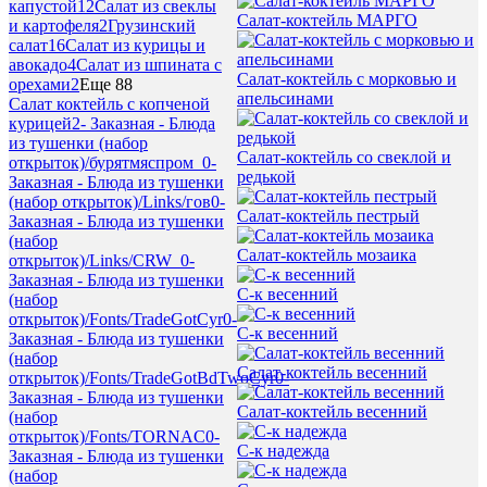
капустой
12
Салат из свеклы
Салат-коктейль МАРГО
и картофеля
2
Грузинский
салат
16
Салат из курицы и
авокадо
4
Салат из шпината с
Салат-коктейль с морковью и
орехами
2
Еще 88
апельсинами
Салат коктейль с копченой
курицей
2
- Заказная - Блюда
из тушенки (набор
Салат-коктейль со свеклой и
открыток)/бурятмяспром_
0
-
редькой
Заказная - Блюда из тушенки
(набор открыток)/Links/гов
0
-
Салат-коктейль пестрый
Заказная - Блюда из тушенки
(набор
Салат-коктейль мозаика
открыток)/Links/CRW_
0
-
Заказная - Блюда из тушенки
С-к весенний
(набор
открыток)/Fonts/TradeGotCyr
0
-
С-к весенний
Заказная - Блюда из тушенки
(набор
Салат-коктейль весенний
открыток)/Fonts/TradeGotBdTwoCyr
0
-
Заказная - Блюда из тушенки
Салат-коктейль весенний
(набор
открыток)/Fonts/TORNAC
0
-
С-к надежда
Заказная - Блюда из тушенки
(набор