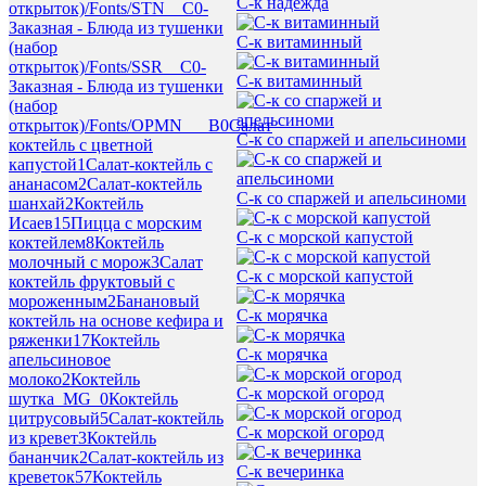
С-к надежда
открыток)/Fonts/STN__C
0
-
Заказная - Блюда из тушенки
С-к витаминный
(набор
открыток)/Fonts/SSR__C
0
-
С-к витаминный
Заказная - Блюда из тушенки
(набор
открыток)/Fonts/OPMN___B
0
Салат
С-к со спаржей и апельсиноми
коктейль с цветной
капустой
1
Салат-коктейль с
ананасом
2
Салат-коктейль
С-к со спаржей и апельсиноми
шанхай
2
Коктейль
Исаев
15
Пицца с морским
С-к с морской капустой
коктейлем
8
Коктейль
молочный с морож
3
Салат
С-к с морской капустой
коктейль фруктовый с
мороженным
2
Банановый
С-к морячка
коктейль на основе кефира и
ряженки
17
Коктейль
С-к морячка
апельсиновое
молоко
2
Коктейль
С-к морской огород
шутка_MG_
0
Коктейль
цитрусовый
5
Салат-коктейль
С-к морской огород
из кревет
3
Коктейль
бананчик
2
Салат-коктейль из
С-к вечеринка
креветок
57
Коктейль