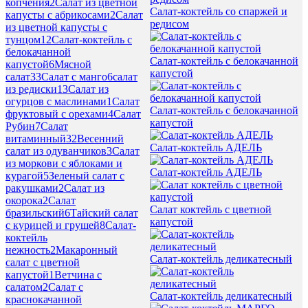
копчения
2
Салат из цветной
Салат-коктейль со спаржей и
капусты с абрикосами
2
Салат
редисом
из цветной капусты с
тунцом
12
Салат-коктейль с
белокачанной
Салат-коктейль с белокачанной
капустой
6
Мясной
капустой
салат
33
Салат с манго
6
салат
из редиски
13
Салат из
огурцов с маслинами
1
Салат
Салат-коктейль с белокачанной
фруктовый с орехами
4
Салат
капустой
Рубин
7
Салат
витаминный
32
Весенний
Салат-коктейль АДЕЛЬ
салат из одуванчиков
3
Салат
из моркови с яблоками и
Салат-коктейль АДЕЛЬ
курагой
5
Зеленый салат с
ракушками
2
Салат из
окорока
2
Салат
Салат коктейль с цветной
бразильский
6
Тайский салат
капустой
с курицей и грушей
8
Салат-
коктейль
нежность
2
Макаронный
Салат-коктейль деликатесный
салат с цветной
капустой
1
Ветчина с
салатом
2
Салат с
Салат-коктейль деликатесный
краснокачанной