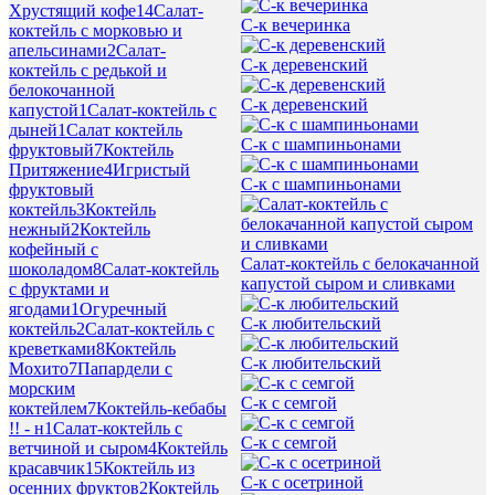
Хрустящий кофе
14
Салат-
С-к вечеринка
коктейль с морковью и
апельсинами
2
Салат-
С-к деревенский
коктейль с редькой и
белокочанной
С-к деревенский
капустой
1
Салат-коктейль с
дыней
1
Салат коктейль
С-к с шампиньонами
фруктовый
7
Коктейль
Притяжение
4
Игристый
С-к с шампиньонами
фруктовый
коктейль
3
Коктейль
нежный
2
Коктейль
кофейный с
Салат-коктейль с белокачанной
шоколадом
8
Салат-коктейль
капустой сыром и сливками
с фруктами и
ягодами
1
Огуречный
С-к любительский
коктейль
2
Салат-коктейль с
креветками
8
Коктейль
С-к любительский
Мохито
7
Папардели с
морским
С-к с семгой
коктейлем
7
Коктейль-кебабы
!! - н
1
Салат-коктейль с
С-к с семгой
ветчиной и сыром
4
Коктейль
красавчик
15
Коктейль из
С-к с осетриной
осенних фруктов
2
Коктейль