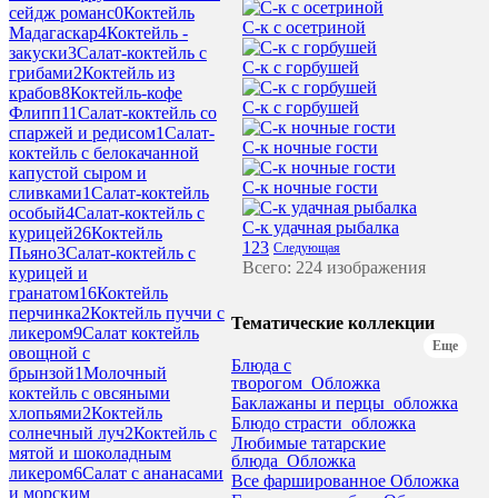
сейдж романс
0
Коктейль
С-к с осетриной
Мадагаскар
4
Коктейль -
закуски
3
Салат-коктейль с
С-к с горбушей
грибами
2
Коктейль из
крабов
8
Коктейль-кофе
С-к с горбушей
Флипп
11
Салат-коктейль со
спаржей и редисом
1
Салат-
С-к ночные гости
коктейль с белокачанной
капустой сыром и
С-к ночные гости
сливками
1
Салат-коктейль
особый
4
Салат-коктейль с
С-к удачная рыбалка
курицей
26
Коктейль
1
2
3
Следующая
Пьяно
3
Салат-коктейль с
Всего: 224 изображения
курицей и
гранатом
16
Коктейль
перчинка
2
Коктейль пуччи с
Тематические коллекции
ликером
9
Салат коктейль
Еще
овощной с
Блюда с
брынзой
1
Молочный
творогом_Обложка
коктейль с овсяными
Баклажаны и перцы_обложка
хлопьями
2
Коктейль
Блюдо страсти_обложка
солнечный луч
2
Коктейль с
Любимые татарские
мятой и шоколадным
блюда_Обложка
ликером
6
Салат с ананасами
Все фаршированное Обложка
и морским