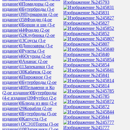
Изображение №245793
издание)
0
Помидоры (2-ое
издание)
0
Бутерброды (3-е
Изображение №245831
издание)
39
Пурмарили (2-ое
издание)
358
Фондю (4-ое
Изображение №245827
издание)
0
Борщи и щи (3-е
издание)
44
Фондю (2-ое
Изображение №245852
издание)
52
Клубника (2-ое
издание)
13
Соусы (3-е
Изображение №245807
издание)
0
Динозавры (3-е
издание)
0
Рулеты (3-е
Изображение №245840
издание)
46
Огурцы (2-ое
издание)
0
Ананас (2-ое
Изображение №245854
издание)
11
Запеканки (3-е
издание)
30
Кабачок (2-ое
Изображение №245841
издание)
6
Пирожное (3-е
издание)
0
Бутерброды (2-ое
Изображение №245814
издание)
40
Пельмени и Ко
(2-ое издание)
0
Бутерброды
Изображение №245785
(4-е издание)
39
Футбол (2-е
издание)
0
Блюда из яиц (2-е
Изображение №245872
издание)
29
Корабли (2-ое
издание)
0
Бутерброды (5-ое
Изображение №245844
издание)
0
Капуста (3-е
издание) ОСЭ
10
Торты (3-ое
Изображение №245777
издание)
108
Запеканки (2-ое