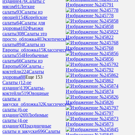
издание
476
Салаты с
Изображение №245791
мясом
91
Легкие
салаты
93
Салаты из
Изображение №245778
овощей
154
Корейские
салаты
64
Салаты для
Изображение №245858
здоровья
102
Фьюжн
салаты
308
Салаты это
Изображение №245822
просто_обложка
40
Экзотические
салаты
894
Салаты из
Изображение №245768
Европы_обложка
15
Классические
салаты
554
Необычные
Изображение №245856
салаты
66
Салаты из
Европы
656
Салаты -
Изображение №245792
коктейли
224
Салаты
здоровья
88
Еще 153
Изображение №245862
Салаты (12-ое
издание)
139
Салаты-
Изображение №245874
коктейли
519
Овощные
салаты и
Изображение №245826
закуски_обложка
32
Классические
салаты (6-ое
Изображение №245797
издание)
269
Любимые
салаты (4-ое
Изображение №245873
издание)
0
Праздничные
салаты и закуски
696
Салаты
Изображение №245845