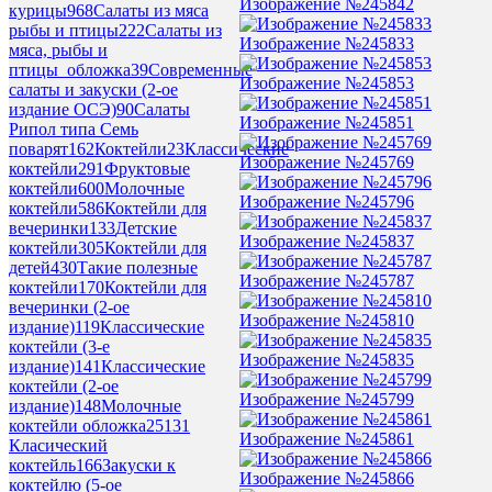
Изображение №245842
курицы
968
Салаты из мяса
рыбы и птицы
222
Салаты из
Изображение №245833
мяса, рыбы и
птицы_обложка
39
Современные
Изображение №245853
салаты и закуски (2-ое
издание ОСЭ)
90
Салаты
Изображение №245851
Рипол типа Семь
поварят
162
Коктейли
23
Классические
Изображение №245769
коктейли
291
Фруктовые
коктейли
600
Молочные
Изображение №245796
коктейли
586
Коктейли для
вечеринки
133
Детские
Изображение №245837
коктейли
305
Коктейли для
детей
430
Такие полезные
Изображение №245787
коктейли
170
Коктейли для
вечеринки (2-ое
Изображение №245810
издание)
119
Классические
коктейли (3-е
Изображение №245835
издание)
141
Классические
коктейли (2-ое
Изображение №245799
издание)
148
Молочные
коктейли обложка
25
131
Изображение №245861
Класический
коктейль
166
Закуски к
Изображение №245866
коктейлю (5-ое