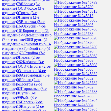
издание)
78
Яблоко (3-е
Изображение №245789
издание) ОСЭ
7
Кофе (3-е
издание)
0
Торты (3-е
Изображение №245813
издание)
0
Пироги (2-е
издание)
25
Выпечка (2-ое
Изображение №245805
издание)
169
Закуски (4-ое
издание)
161
Борщи и щи (2-
Изображение №245788
ое издание)
44
Домашний пир
(7-ое издание)
303
Груша (2-
Изображение №245820
ое издание)
7
Грибной пир (3-
е издание)
88
Грибной пир (3-
Изображение №245780
е издание)
73
Стройка (3-е
издание)
0
Пловы (2-ое
Изображение №245868
издание)
262
Кабачок (3-е
издание) ОСЭ
7
Пироги (2-ое
Изображение №245808
издание)
0
Запеканки (4-ое
издание)
68
Автомобили (3-е
Изображение №245832
издание)
0
Яблоко (2-ое
издание)
6
Десетры (2-ое
Изображение №245782
издание)
62
Пирожные (3-е
издание)
0
Супы (3-е
Изображение №245783
издание)
99
Рыба (3-е
издание)
76
Персик (2-ое
Изображение №245804
издание)
10
Капуста (2-ое
издание)
119
Абрикос (2-ое