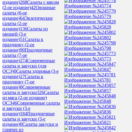
издание)
268
Салаты с мясом
Изображение №245774
(2-ое издание)
42
Овощные
салаты (6-ое
Изображение №245779
издание)
64
Экзотические
салаты (2-ое
Изображение №245828
издание)
136
Салаты из
овощей (3-е
Изображение №245802
издание)
51
Салаты к
празднику (2-ое
Изображение №245798
издание)
90
Праздничные
салаты (7-ое
Изображение №245773
издание)
274
Современные
салаты и закуски (для
Изображение №245847
ОСЭ)
0
Салаты здоровья (3-е
издание)
27
Салаты к
Изображение №245781
празднику (7-ое
издание)
0
Современные
Изображение №245857
салаты и закуски
326
Салаты
из мяса (2-ое издание)
Изображение №245848
ОСЭ
46
Современные салаты
и закуски (3-е
Изображение №245836
издание)
184
Праздничные
салаты и закуски (3-е
Изображение №245821
издание)
0
Салаты закуски и
горячее из