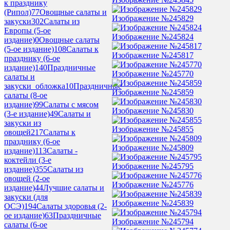
к празднику
(Рипол)
77
Овощные салаты и
Изображение №245829
закуски
302
Салаты из
Европы (5-ое
Изображение №245824
издание)
0
Овощные салаты
(5-ое издание)
108
Салаты к
Изображение №245817
празднику (6-ое
издание)
140
Праздничные
Изображение №245770
салаты и
закуски_обложка
10
Праздничные
Изображение №245859
салаты (8-ое
издание)
99
Салаты с мясом
Изображение №245830
(3-е издание)
49
Салаты и
закуски из
Изображение №245855
овощей
217
Салаты к
празднику (6-ое
Изображение №245809
издание)
113
Салаты -
коктейли (3-е
Изображение №245795
издание)
355
Салаты из
овощей (2-ое
Изображение №245776
издание)
44
Лучшие салаты и
закуски (для
Изображение №245839
ОСЭ)
194
Салаты здоровья (2-
ое издание)
63
Праздничные
Изображение №245794
салаты (6-ое