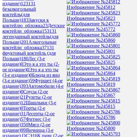
издание)
123
131
Изображение №245812
безалкогольный
коктейль(для
Изображение №245823
Польши)
183
Закуски к
коктейлю_обложка
23
Детские
Изображение №245772
коктейли_обложка
153
131
легендарный коктейль(для
Изображение №245860
Польши)
201
Алкогольные
коктейли_обложка
37
131
Изображение №245801
фруктовый коктейль (для
Польши)
180
Лес (3-е
Изображение №245825
издание)
0
Это я а это ты (2-
ое издание)
0
Это я а это ты
Изображение №245864
(3-е издание)
0
Блюда из яиц
(3-е издание)
59
Фуршет (4-ое
Изображение №245819
издание)
393
Автомобили (4-е
издание)
0
Соусы (2-ое
Изображение №245867
издание)
21
Рулеты (2-ое
издание)
12
Шашлыки (3-е
Изображение №245815
издание)
0
Торты (2-е
издание)
31
Десерты (2-ое
Изображение №245786
издание)
57
Фитнес (3-е
издание)
350
Мясо (2-ое
Изображение №245800
издание)
99
Яичница (3-е
издание) ОСЭ
16
К пиву (2-ое