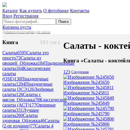
Каталог
Как купить
О фотобанке
Контакты
Вход
Регистрация
Поиск
Корзина пуста
Добавьте фотографии для заказа
Книга
183 тега
Салаты - коктей
Салаты
6595
Салаты это
просто
73
Салаты из
Книга «Салаты - коктейли
овощей_Обложка
184
Традиционные
салаты
164
Классические
1
2
3
Следующая
салаты
(OSE)
130
Праздничные
Изображение №245650
салаты
1204
Праздничные
салаты ОСЭ
126
Любимые
Изображение №245811
салаты
126
Салаты с
мясом_Обложка
78
Классические
Изображение №245849
салаты (АСТ)
177
Овощные
салаты
331
Лучшие
Изображение №245790
салаты
260
Салаты
здоровья_Обложка
46
Салаты
Изображение №245806
(2-ое издание)
77
Салаты 4