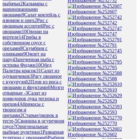
Изображение №252752
рыбачьи
2
Кальмары с
маринованными
Изображение №252607
овощами
9
Салат коктейль с
изюмом и орех
2
Рис с
Изображение №252742
овощным ассорти
6
Рис с
овощами
10
Овощи на
Изображение №252747
вертеле
14
Грибы в
собственном соусе с
Изображение №252791
орехами
8
Скумбрия с
оливками
9
Омлет на
Изображение №252745
пару
4
Запеченная рыба с
острова Фиджи
10
Обед
Изображение №252795
Палитра красок
31
Салат из
одуванчиков
3
Рагу овощное
Изображение №252588
с кукурузой
2
Плов из риса с
овощами и фруктами
6
Мозги
Изображение №252610
отварные -
3
Салат из
помидоров лука чеснока и
Изображение №252629
орехов
4
Абрикосы с
творогом и
Изображение №252593
орехами
2
Старые/окорок в
тесте-
5
Свинина в огуречном
Изображение №252770
соусе
7
Оригинальные
рыбные рулетики
1
Разварная
Изображение №252602
телятина с овощами
6
Рыбник