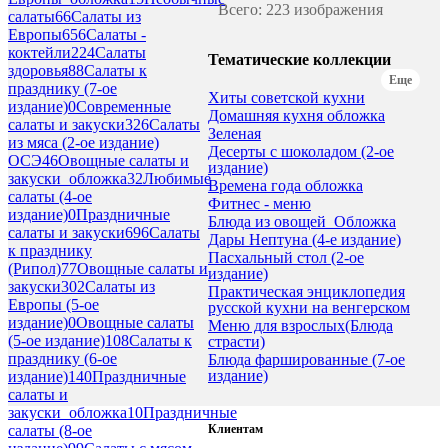
Всего: 223 изображения
салаты
66
Салаты из
Европы
656
Салаты -
коктейли
224
Салаты
Тематические коллекции
здоровья
88
Салаты к
Еще
празднику (7-ое
Хиты советской кухни
издание)
0
Современные
Домашняя кухня обложка
салаты и закуски
326
Салаты
Зеленая
из мяса (2-ое издание)
Десерты с шоколадом (2-ое
ОСЭ
46
Овощные салаты и
издание)
закуски_обложка
32
Любимые
Времена года обложка
салаты (4-ое
Фитнес - меню
издание)
0
Праздничные
Блюда из овощей_Обложка
салаты и закуски
696
Салаты
Дары Нептуна (4-е издание)
к празднику
Пасхальный стол (2-ое
(Рипол)
77
Овощные салаты и
издание)
закуски
302
Салаты из
Практическая энциклопедия
Европы (5-ое
русской кухни на венгерском
издание)
0
Овощные салаты
Меню для взрослых(Блюда
(5-ое издание)
108
Салаты к
страсти)
празднику (6-ое
Блюда фаршированные (7-ое
издание)
издание)
140
Праздничные
салаты и
закуски_обложка
10
Праздничные
Клиентам
салаты (8-ое