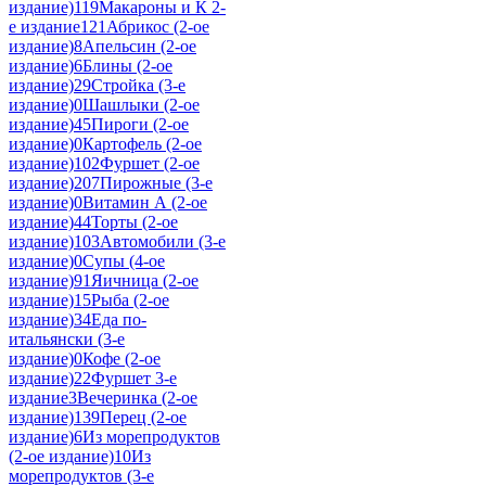
издание)
119
Макароны и К 2-
е издание
121
Абрикос (2-ое
издание)
8
Апельсин (2-ое
издание)
6
Блины (2-ое
издание)
29
Стройка (3-е
издание)
0
Шашлыки (2-ое
издание)
45
Пироги (2-ое
издание)
0
Картофель (2-ое
издание)
102
Фуршет (2-ое
издание)
207
Пирожные (3-е
издание)
0
Витамин А (2-ое
издание)
44
Торты (2-ое
издание)
103
Автомобили (3-е
издание)
0
Супы (4-ое
издание)
91
Яичница (2-ое
издание)
15
Рыба (2-ое
издание)
34
Еда по-
итальянски (3-е
издание)
0
Кофе (2-ое
издание)
22
Фуршет 3-е
издание
3
Вечеринка (2-ое
издание)
139
Перец (2-ое
издание)
6
Из морепродуктов
(2-ое издание)
10
Из
морепродуктов (3-е