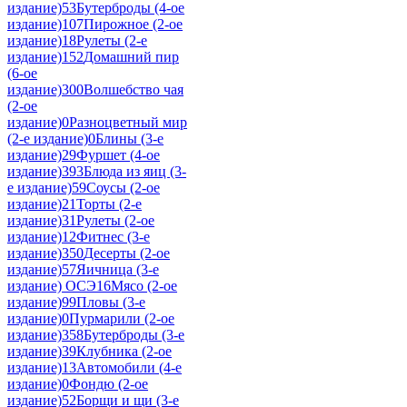
издание)
53
Бутерброды (4-ое
издание)
107
Пирожное (2-ое
издание)
18
Рулеты (2-е
издание)
152
Домашний пир
(6-ое
издание)
300
Волшебство чая
(2-ое
издание)
0
Разноцветный мир
(2-е издание)
0
Блины (3-е
издание)
29
Фуршет (4-ое
издание)
393
Блюда из яиц (3-
е издание)
59
Соусы (2-ое
издание)
21
Торты (2-е
издание)
31
Рулеты (2-ое
издание)
12
Фитнес (3-е
издание)
350
Десерты (2-ое
издание)
57
Яичница (3-е
издание) ОСЭ
16
Мясо (2-ое
издание)
99
Пловы (3-е
издание)
0
Пурмарили (2-ое
издание)
358
Бутерброды (3-е
издание)
39
Клубника (2-ое
издание)
13
Автомобили (4-е
издание)
0
Фондю (2-ое
издание)
52
Борщи и щи (3-е