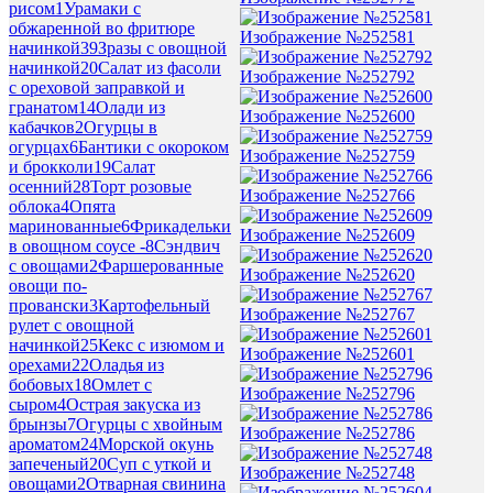
рисом
1
Урамаки с
обжаренной во фритюре
Изображение №252581
начинкой
39
Зразы с овощной
начинкой
20
Салат из фасоли
Изображение №252792
с ореховой заправкой и
гранатом
14
Олади из
Изображение №252600
кабачков
2
Огурцы в
огурцах
6
Бантики с окороком
Изображение №252759
и брокколи
19
Салат
осенний
28
Торт розовые
Изображение №252766
облока
4
Опята
маринованные
6
Фрикадельки
Изображение №252609
в овощном соусе -
8
Сэндвич
с овощами
2
Фаршерованные
Изображение №252620
овощи по-
провански
3
Картофельный
Изображение №252767
рулет с овощной
начинкой
25
Кекс с изюмом и
Изображение №252601
орехами
22
Оладья из
бобовых
18
Омлет с
Изображение №252796
сыром
4
Острая закуска из
брынзы
7
Огурцы с хвойным
Изображение №252786
ароматом
24
Морской окунь
запеченый
20
Суп с уткой и
Изображение №252748
овощами
2
Отварная свинина