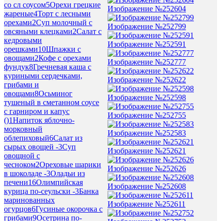
со сл соусом
5
Орехи грецкие
Изображение №252604
жареные
4
Торт с лесными
орехами
2
Суп молочный с
Изображение №252799
овсяными клецками
2
Салат с
кедровыми
Изображение №252591
орешками
10
Шпажки с
овощами
2
Кофе с орехами
Изображение №252777
фундук
8
Гречневая каша с
куриными сердечками,
Изображение №252622
грибами и
овощами
8
Осьминог
Изображение №252598
тушеный в сметанном соусе
с гарниром и капус
Изображение №252755
()
1
Напиток яблочно-
морковный
Изображение №252583
облепиховый
6
Салат из
сырых овощей -
3
Суп
Изображение №252621
овощной с
чесноком
2
Ореховые шарики
Изображение №252626
в шоколаде -
3
Оладьи из
печени
16
Олимпийская
Изображение №252608
курица по-сеульски -
3
Банка
маринованных
Изображение №252611
огурцов
6
Гусиные окорочка с
грибами
9
Осетрина по-