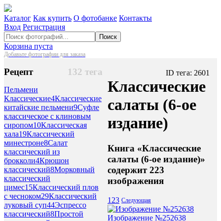
Каталог
Как купить
О фотобанке
Контакты
Вход
Регистрация
Поиск
Корзина пуста
Добавьте фотографии для заказа
Рецепт
132 тега
ID тега: 2601
Классические
Пельмени
Классические
4
Классические
салаты (6-ое
китайские пельмени
9
Суфле
классическое с клиновым
издание)
сиропом
10
Классическая
хала
19
Классический
минестроне
8
Салат
Книга «Классические
классический из
салаты (6-ое издание)»
брокколи
4
Крюшон
содержит 223
классический
8
Морковный
классический
изображения
цимес
15
Классический плов
с чесноком
29
Классический
1
2
3
Следующая
луковый суп
44
Эспрессо
классический
8
Простой
Изображение №252638