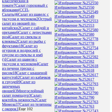
классический в
томате
7
Салат гороховый с
Изображение №252550
яблоками(ССП-
Салаты)
6
Салат из щавелс с
Изображение №252549
уксусом и чесноком
2
Острый
салат из овощей по-
Изображение №252553
китайски
2
Салат с сайдой и
орехами
6
Салат с лепестками
Изображение №252580
роз
4
Салат из свеклы и
клюквы
2
Салат из рыбы с
Изображение №252778
фруктами
18
Салат из
огурцов и водрослей с
Изображение №252754
соусом из свеклы и имб
()
1
Салат из щавеля с
Изображение №252592
уксусом и чесноком
4
Салат
из печени трески с
Изображение №252618
рисом
18
Салат с квашеной
капустой
2
Салат из кабачков
Изображение №252617
и груздей
9
Салат из
запеченых
Изображение №252793
овощей
3
Многослойный
салат помпадур
3
Салат-
Изображение №252790
коктейль нежность
2
Салат
Мимоза
37
Салат из телятины
Изображение №252763
с окорок
1
Еще 102