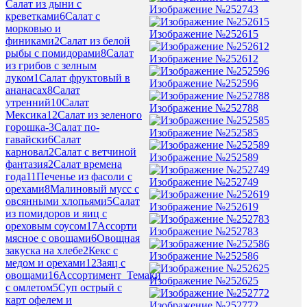
Салат из дыни с
Изображение №252743
креветками
6
Салат с
морковью и
Изображение №252615
финиками
2
Салат из белой
рыбы с помидорами
8
Салат
Изображение №252612
из грибов с зелным
луком
1
Салат фруктовый в
Изображение №252596
ананасах
8
Салат
утренний
10
Салат
Изображение №252788
Мексика
12
Салат из зеленого
горошка-
3
Салат по-
Изображение №252585
гавайски
6
Салат
карновал
2
Салат с ветчиной
Изображение №252589
фантазия
2
Салат времена
года
11
Печенье из фасоли с
Изображение №252749
орехами
8
Малиновый мусс с
овсянными хлопьями
5
Салат
Изображение №252619
из помидоров и яиц с
ореховым соусом
17
Ассорти
Изображение №252783
мясное с овощами
6
Овощная
закуска на хлебе
2
Кекс с
Изображение №252586
медом и орехами
12
Заяц с
овощами
16
Ассортимент_Темаки
Изображение №252625
с омлетом
5
Суп острый с
карт офелем и
Изображение №252772