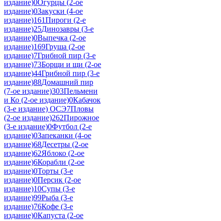
издание)
0
Огурцы (2-ое
издание)
0
Закуски (4-ое
издание)
161
Пироги (2-е
издание)
25
Динозавры (3-е
издание)
0
Выпечка (2-ое
издание)
169
Груша (2-ое
издание)
7
Грибной пир (3-е
издание)
73
Борщи и щи (2-ое
издание)
44
Грибной пир (3-е
издание)
88
Домашний пир
(7-ое издание)
303
Пельмени
и Ко (2-ое издание)
0
Кабачок
(3-е издание) ОСЭ
7
Пловы
(2-ое издание)
262
Пирожное
(3-е издание)
0
Футбол (2-е
издание)
0
Запеканки (4-ое
издание)
68
Десетры (2-ое
издание)
62
Яблоко (2-ое
издание)
6
Корабли (2-ое
издание)
0
Торты (3-е
издание)
0
Персик (2-ое
издание)
10
Супы (3-е
издание)
99
Рыба (3-е
издание)
76
Кофе (3-е
издание)
0
Капуста (2-ое