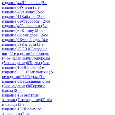
издание)
44
Шашлыки (3-е
издание)
0
Рулеты (3-е
издание)
46
Ананас (2-ое
издание)
11
Кабачок (2-ое
издание)
6
Бутерброды (2-ое
издание)
40
Запеканки (3-е
издание)
30
К пиву (2-ое
издание)
0
Помидоры (2-ое
издание)
0
Бутерброды (4-е
издание)
39
Капуста (3-е
издание) ОСЭ
10
Блюда из
яиц (2-е издание)
29
Фондю
(4-ое издание)
0
Бутерброды
(5-ое издание)
0
Торты (3-ое
издание)
108
Яблоко (3-е
издание) ОСЭ
7
Запеканки (2-
ое издание)
78
Соусы (3-е
издание)
0
Пасхальный стол
(2-ое издание)
90
Горячие
блюда (8-ое
издание)
151
Быстрый
завтрак (7-ое издание)
0
Рыба
и овощи (3-е
издание)
139
Любимые
запеканки (5-ое