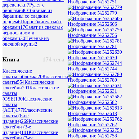
Изображение №252751
деревенски
7
Рулет с
овощами
4
Отбивные из
Изображение №252779
баранины со сладким
перцем
6
Пирог блинчатый с
Изображение №252606
орехами
17
Салат из свеклы с
черносливом и
Изображение №252756
орехами
30
Печенье из
овсяной крупы
2
Изображение №252781
Изображение №252630
Книга
174 тега
Изображение №252744
Классические
салаты_обложка
20
Классические
Изображение №252780
салаты
554
Классические
коктейли
291
Классические
Изображение №252631
салаты
(OSE)
130
Классические
Изображение №252582
салаты
(АСТ)
177
Классические
Изображение №252613
салаты (6-ое
издание)
269
Классические
Изображение №252762
коктейли (3-е
издание)
141
Классические
Изображение №252758
коктейли (2-ое