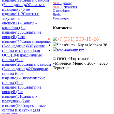
издание)
99
Салаты с мясом
Договор
NEW!
(3-е издание)
49
Салаты к
Приложения
NEW!
празднику (6-ое
О фотобанке
издание)
113
Салаты и
Прайс
закуски из
Регистрация
овощей
217
Салаты -
коктейли (3-е
Контакты
издание)
355
Салаты из
овощей (2-ое
+7 (351) 239-15-26
издание)
44
Салаты здоровья
Челябинск, Карла Маркса 38
(2-ое издание)
63
Лучшие
foto@arkaim.biz
салаты и закуски (для
ОСЭ)
194
Праздничные
© ООО «Издательство
салаты (6-ое
«Миллион Меню», 2007—2026
издание)
268
Салаты с мясом
Терпение...
(2-ое издание)
42
Овощные
салаты (6-ое
издание)
64
Экзотические
салаты (2-ое
издание)
136
Салаты из
овощей (3-е
издание)
51
Салаты к
празднику (2-ое
издание)
90
Современные
салаты и закуски (для