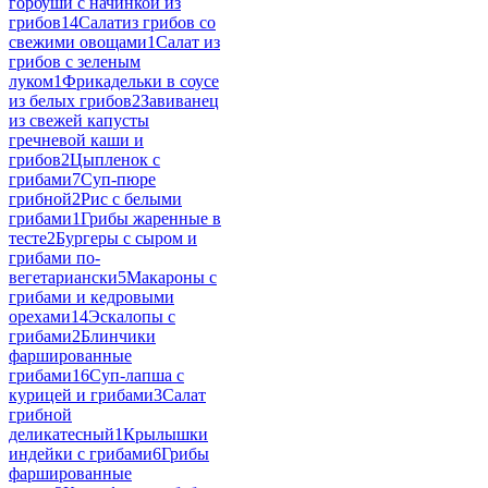
горбуши с начинкой из
грибов
14
Салатиз грибов со
свежими овощами
1
Салат из
грибов с зеленым
луком
1
Фрикадельки в соусе
из белых грибов
2
Завиванец
из свежей капусты
гречневой каши и
грибов
2
Цыпленок с
грибами
7
Суп-пюре
грибной
2
Рис с белыми
грибами
1
Грибы жаренные в
тесте
2
Бургеры с сыром и
грибами по-
вегетариански
5
Макароны с
грибами и кедровыми
орехами
14
Эскалопы с
грибами
2
Блинчики
фаршированные
грибами
16
Суп-лапша с
курицей и грибами
3
Салат
грибной
деликатесный
1
Крылышки
индейки с грибами
6
Грибы
фаршированные