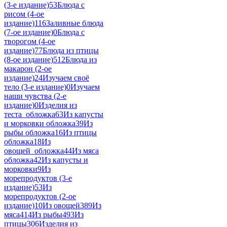
(3-е издание)
53
Блюда с
рисом (4-ое
издание)
116
Заливные блюда
(7-ое издание)
0
Блюда с
творогом (4-ое
издание)
77
Блюда из птицы
(8-ое издание)
512
Блюда из
макарон (2-ое
издание)
24
Изучаем своё
тело (3-е издание)
0
Изучаем
наши чувства (2-е
издание)
0
Изделия из
теста_обложка
63
Из капусты
и морковки обложка
39
Из
рыбы обложка
16
Из птицы
обложка
18
Из
овощей_обложка
44
Из мяса
обложка
42
Из капусты и
морковки
9
Из
морепродуктов (3-е
издание)
53
Из
морепродуктов (2-ое
издание)
10
Из овощей
389
Из
мяса
414
Из рыбы
493
Из
птицы
306
Изделия из