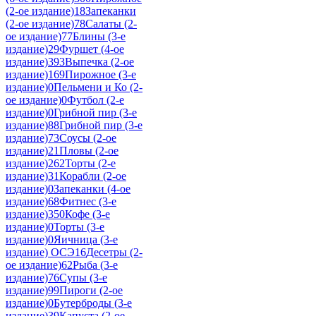
(2-ое издание)
18
Запеканки
(2-ое издание)
78
Салаты (2-
ое издание)
77
Блины (3-е
издание)
29
Фуршет (4-ое
издание)
393
Выпечка (2-ое
издание)
169
Пирожное (3-е
издание)
0
Пельмени и Ко (2-
ое издание)
0
Футбол (2-е
издание)
0
Грибной пир (3-е
издание)
88
Грибной пир (3-е
издание)
73
Соусы (2-ое
издание)
21
Пловы (2-ое
издание)
262
Торты (2-е
издание)
31
Корабли (2-ое
издание)
0
Запеканки (4-ое
издание)
68
Фитнес (3-е
издание)
350
Кофе (3-е
издание)
0
Торты (3-е
издание)
0
Яичница (3-е
издание) ОСЭ
16
Десетры (2-
ое издание)
62
Рыба (3-е
издание)
76
Супы (3-е
издание)
99
Пироги (2-ое
издание)
0
Бутерброды (3-е
издание)
39
Капуста (2-ое