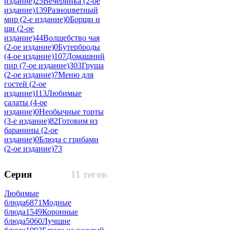
издание)
25
Вечеринка (2-ое
издание)
139
Разноцветный
мир (2-е издание)
0
Борщи и
щи (2-ое
издание)
44
Волшебство чая
(2-ое издание)
0
Бутерброды
(4-ое издание)
107
Домашний
пир (7-ое издание)
303
Груша
(2-ое издание)
7
Меню для
гостей (2-ое
издание)
113
Любимые
салаты (4-ое
издание)
0
Необычные торты
(3-е издание)
82
Готовим из
баранины (2-ое
издание)
0
Блюда с грибами
(2-ое издание)
73
Серия
11 тегов
Любимые
блюда
6871
Модные
блюда
1549
Коронные
блюда
5060
Лучшие