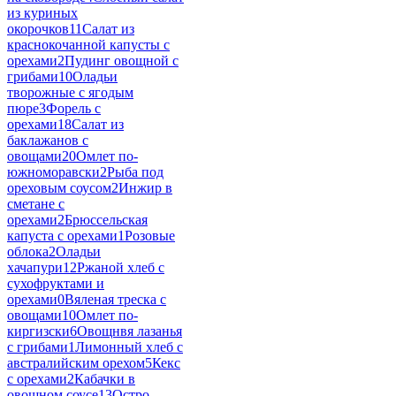
из куриных
окорочков
11
Салат из
краснокочанной капусты с
орехами
2
Пудинг овощной с
грибами
10
Оладьи
творожные с ягодым
пюре
3
Форель с
орехами
18
Салат из
баклажанов с
овощами
20
Омлет по-
южноморавски
2
Рыба под
ореховым соусом
2
Инжир в
сметане с
орехами
2
Брюссельская
капуста с орехами
1
Розовые
облока
2
Оладьи
хачапури
12
Ржаной хлеб с
сухофруктами и
орехами
0
Вяленая треска с
овощами
10
Омлет по-
киргизски
6
Овощнвя лазанья
с грибами
1
Лимонный хлеб с
австралийским орехом
5
Кекс
с орехами
2
Кабачки в
овощном соусе
13
Остро-