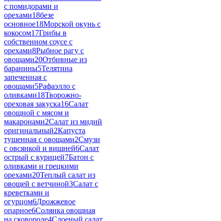
с помидорами и
орехами
18
безе
основное
18
Морской окунь с
кокосом
17
Грибы в
собственном соусе с
орехами
8
Рыбное рагу с
овощами
20
Отбивные из
баранины
5
Телятина
запеченная с
овощами
5
Рафаэлло с
оливками
18
Творожно-
ореховая закуска
16
Салат
овощной с мясом и
макаронами
2
Салат из мидий
оригинальный
2
Капуста
тушенная с овощами
2
Смузи
с овсянкой и вишней
6
Салат
острый с курицей
7
Батон с
оливками и грецкими
орехами
20
Теплый салат из
овощей с ветчиной
3
Салат с
креветками и
огурцом
6
Дрожжевое
опарное
6
Солянка овощная
на сковороде
4
Слоеный салат