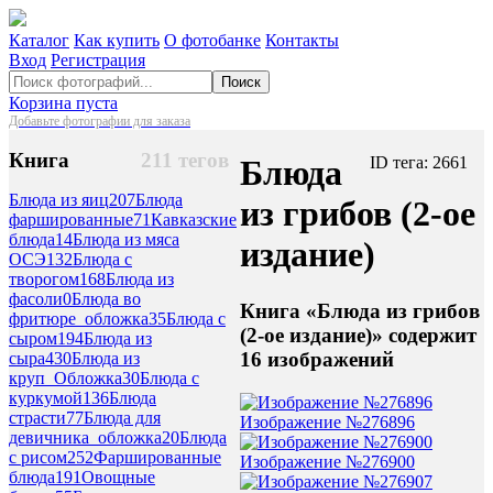
Каталог
Как купить
О фотобанке
Контакты
Вход
Регистрация
Поиск
Корзина пуста
Добавьте фотографии для заказа
Книга
211 тегов
Блюда
ID тега: 2661
Блюда из яиц
207
Блюда
из грибов (2-ое
фаршированные
71
Кавказские
блюда
14
Блюда из мяса
издание)
ОСЭ
132
Блюда с
творогом
168
Блюда из
фасоли
0
Блюда во
Книга «Блюда из грибов
фритюре_обложка
35
Блюда с
(2-ое издание)» содержит
сыром
194
Блюда из
16 изображений
сыра
430
Блюда из
круп_Обложка
30
Блюда с
куркумой
136
Блюда
страсти
77
Блюда для
Изображение №276896
девичника_обложка
20
Блюда
с рисом
252
Фаршированные
Изображение №276900
блюда
191
Овощные