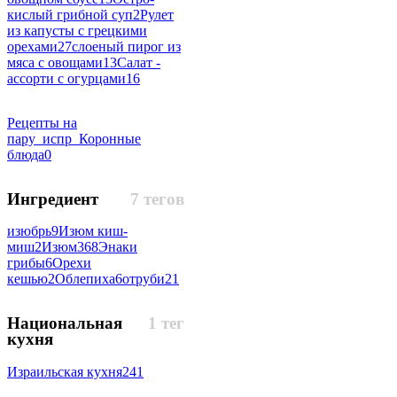
кислый грибной суп
2
Рулет
из капусты с грецкими
орехами
27
слоеный пирог из
мяса с овощами
13
Салат -
ассорти с огурцами
16
Рецепты на
пару_испр_Коронные
блюда
0
Ингредиент
7 тегов
изюбрь
9
Изюм киш-
миш
2
Изюм
368
Энаки
грибы
6
Орехи
кешью
2
Облепиха
6
отруби
21
Национальная
1 тег
кухня
Израильская кухня
241