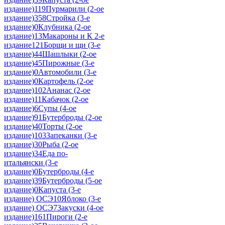
издание)
119
Пурмарили (2-ое
издание)
358
Стройка (3-е
издание)
0
Клубника (2-ое
издание)
13
Макароны и К 2-е
издание
121
Борщи и щи (3-е
издание)
44
Шашлыки (2-ое
издание)
45
Пирожные (3-е
издание)
0
Автомобили (3-е
издание)
0
Картофель (2-ое
издание)
102
Ананас (2-ое
издание)
11
Кабачок (2-ое
издание)
6
Супы (4-ое
издание)
91
Бутерброды (2-ое
издание)
40
Торты (2-ое
издание)
103
Запеканки (3-е
издание)
30
Рыба (2-ое
издание)
34
Еда по-
итальянски (3-е
издание)
0
Бутерброды (4-е
издание)
39
Бутерброды (5-ое
издание)
0
Капуста (3-е
издание) ОСЭ
10
Яблоко (3-е
издание) ОСЭ
7
Закуски (4-ое
издание)
161
Пироги (2-е