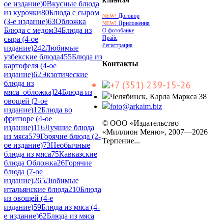
Клиентам
ое издание)
0
Вкусные блюда
из курочки
80
Блюда с сыром
Договор
NEW!
(3-е издание)
63
Обложка
Приложения
NEW!
Блюда с медом
34
Блюда из
О фотобанке
Прайс
сыра (4-ое
Регистрация
издание)
242
Любимые
узбекские блюда
455
Блюда из
Контакты
картофеля (4-ое
издание)
62
Экзотические
+7 (351) 239-15-26
блюда из
мяса_обложка]
24
Блюда из
Челябинск, Карла Маркса 38
овощей (2-ое
foto@arkaim.biz
издание)
12
Блюда во
фритюре (4-ое
© ООО «Издательство
издание)
116
Лучшие блюда
«Миллион Меню», 2007—2026
из мяса
579
Горячие блюда (2-
Терпение...
ое издание)
73
Необычные
блюда из мяса
75
Кавказские
блюда Обложка
26
Горячие
блюда (7-ое
издание)
265
Любимые
итальянские блюда
210
Блюда
из овощей (4-е
издание)
59
Блюда из мяса (4-
е издание)
62
Блюда из мяса