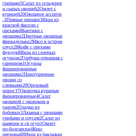
грибами
5
Салат из сельдерея
и сырых овощей
2
Омлет с
курицей
20
Овощное ассорти
-
3
Пряные орешки
3
Икра из
красной фасоли с
орехами
8
Бантики с
овощами
2
Цветные овощные
фрикадельки
2
Мясо в остром
соусе
28
Кофе с орехами
фундук
8
Икра из слоеных
огурцов
2
Горбуша отворная с
гарниром
1
Огурцы
фаршированные
овощами
2
Припущенные
овощи со
сливками
20
Ореховый
пирог
37
Окорочка куриные
фаршерованные
4
Салат
овощной с окороком и
сыром
2
Оладьи из
бобовых
3
Лазанья с овощами
грибами и соусом
2
Салат из
шампин и св огур
1
Омлет
по-болгарски
4
Кекс
ореховый
8
Икра из баклажан