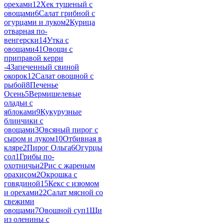
орехами
12
Хек тушеный с
овощами
6
Салат грибной с
огурцами и луком
2
Курица
отварная по-
венгерски
14
Утка с
овощами
41
Овощи с
приправой керри
-
4
Запеченный свиной
окорок
12
Салат овощной с
рыбой
8
Печенье
Осень
5
Вермишелевые
оладьи с
яблоками
9
Кукурузные
блинчики с
овощами
3
Овсяный пирог с
сыром и луком
10
Отбивная в
кляре
2
Пирог Ольга
6
Огурцы
сол
1
Грибы по-
охотничьи
2
Рис с жареным
орахисом
2
Окрошка с
говядиной
15
Кекс с изюмом
и орехами
22
Салат мясной со
свежими
овощами
7
Овошной суп
1
Щи
из оленины с