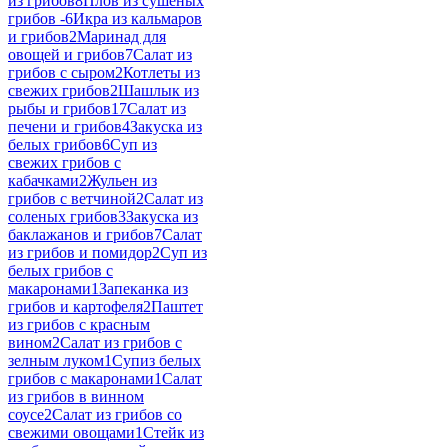
из грибов
8
Плов из сушеных
грибов -
6
Икра из кальмаров
и грибов
2
Маринад для
овощей и грибов
7
Салат из
грибов с сыром
2
Котлеты из
свежих грибов
2
Шашлык из
рыбы и грибов
17
Салат из
печени и грибов
4
Закуска из
белых грибов
6
Суп из
свежих грибов с
кабачками
2
Жульен из
грибов с ветчиной
2
Салат из
соленых грибов
3
Закуска из
баклажанов и грибов
7
Салат
из грибов и помидор
2
Суп из
белых грибов с
макаронами
1
Запеканка из
грибов и картофеля
2
Паштет
из грибов с красным
вином
2
Салат из грибов с
зелным луком
1
Супиз белых
грибов с макаронами
1
Салат
из грибов в винном
соусе
2
Салат из грибов со
свежими овощами
1
Стейк из