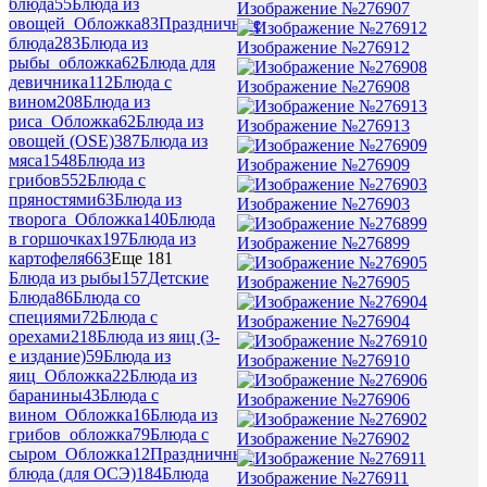
блюда
55
Блюда из
Изображение №276907
овощей_Обложка
83
Праздничные
блюда
283
Блюда из
Изображение №276912
рыбы_обложка
62
Блюда для
девичника
112
Блюда с
Изображение №276908
вином
208
Блюда из
риса_Обложка
62
Блюда из
Изображение №276913
овощей (OSE)
387
Блюда из
мяса
1548
Блюда из
Изображение №276909
грибов
552
Блюда с
пряностями
63
Блюда из
Изображение №276903
творога_Обложка
140
Блюда
в горшочках
197
Блюда из
Изображение №276899
картофеля
663
Еще 181
Блюда из рыбы
157
Детские
Изображение №276905
Блюда
86
Блюда со
специями
72
Блюда с
Изображение №276904
орехами
218
Блюда из яиц (3-
е издание)
59
Блюда из
Изображение №276910
яиц_Обложка
22
Блюда из
баранины
43
Блюда с
Изображение №276906
вином_Обложка
16
Блюда из
грибов_обложка
79
Блюда с
Изображение №276902
сыром_Обложка
12
Праздничные
блюда (для ОСЭ)
184
Блюда
Изображение №276911