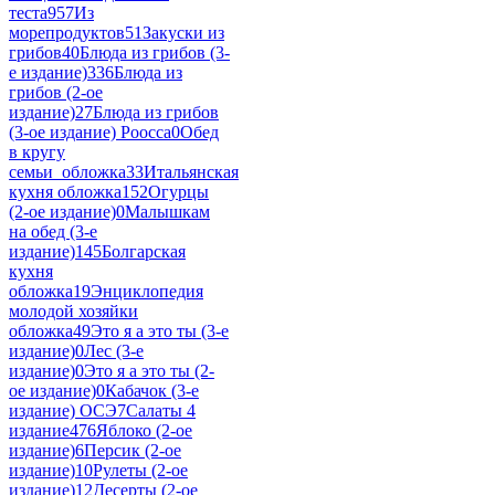
теста
957
Из
морепродуктов
51
Закуски из
грибов
40
Блюда из грибов (3-
е издание)
336
Блюда из
грибов (2-ое
издание)
27
Блюда из грибов
(3-ое издание) Роосса
0
Обед
в кругу
семьи_обложка
33
Итальянская
кухня обложка
152
Огурцы
(2-ое издание)
0
Малышкам
на обед (3-е
издание)
145
Болгарская
кухня
обложка
19
Энциклопедия
молодой хозяйки
обложка
49
Это я а это ты (3-е
издание)
0
Лес (3-е
издание)
0
Это я а это ты (2-
ое издание)
0
Кабачок (3-е
издание) ОСЭ
7
Салаты 4
издание
476
Яблоко (2-ое
издание)
6
Персик (2-ое
издание)
10
Рулеты (2-ое
издание)
12
Десерты (2-ое