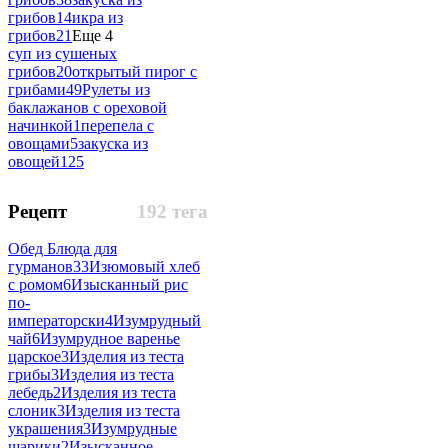
грибов
14
икра из
грибов
21
Еще 4
суп из сушеных
грибов
20
открытый пирог с
грибами
49
Рулеты из
баклажанов с ореховой
начинкой
1
перепела с
овощами
5
закуска из
овощей
125
Рецепт
192 тега
Обед Блюда для
гурманов
33
Изюмовый хлеб
с ромом
6
Изысканный рис
по-
императорски
4
Изумрудный
чай
6
Изумрудное варенье
царское
3
Изделия из теста
грибы
3
Изделия из теста
лебедь
2
Изделия из теста
слоник
3
Изделия из теста
украшения
3
Изумрудные
шарики
2
Изысканное