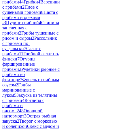
грибами
44
Грибки
4
Вареники
с грибами
2
Плов с
сушеными грибами
8
Паста с
грибами и орехами
-
3
Пудинг грибной
4
Свинина
запеченная с
грибами
2
Грибы тушенные с
рисом и сыром
2
Рассольник
с грибами по-
суздальски
7
Салат с
грибами
11
Грибной салат по-
фински
7
Огурцы
фаршированные
грибами
2
Рулетики рыбные с
грибами во
фритюре
7
Форель с грибным
соусом
2
Грибы
маринованные с
луком
5
Закуска из телятины
с грибами
4
Котлеты с
грибами и
рисом_2
48
Овощной
натюрморт
3
Острая рыбная
закуска
2
Творог с морковью
и облепихой
6
Кекс с медом и