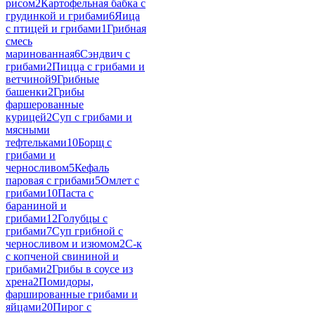
рисом
2
Картофельная бабка с
грудинкой и грибами
6
Яица
с птицей и грибами
1
Грибная
смесь
маринованная
6
Сэндвич с
грибами
2
Пицца с грибами и
ветчиной
9
Грибные
башенки
2
Грибы
фаршерованные
курицей
2
Суп с грибами и
мясными
тефтельками
10
Борщ с
грибами и
черносливом
5
Кефаль
паровая с грибами
5
Омлет с
грибами
10
Паста с
бараниной и
грибами
12
Голубцы с
грибами
7
Суп грибной с
черносливом и изюмом
2
С-к
с копченой свининой и
грибами
2
Грибы в соусе из
хрена
2
Помидоры,
фаршированные грибами и
яйцами
20
Пирог с