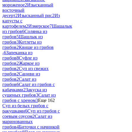
мороженое
2
Изысканный
восточный
десерт
2
Изысканный рис
2
Из
капусты с
картофелем
2
Измерское
7
Шашалык
из грибов
6
Солянка из
грибов
5
Шашлык из
грибов
3
Котлеты из
грибов
2
Квише из грибов
-
6
Запеканка из
грибов
8
Суфле из
грибов
2
Жаркое из
грибов
2
Суп из свежих
грибов
2
Сациви из
грибов
2
Салат из
грибов
6
Салат из грибов с
кабачками
2
Закуска из
сушеных грибов
3
Салат из
грибов с хреном
3
Еще 162
Суп из белых грибов с
ракушками
6
Суп из грибов с
соевым соусом
2
Салат из
маринованных
грибов
4
Биточки с начинкой