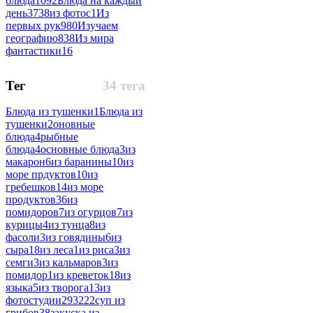
блюда
1092
Блюда на каждый
день
3738
из фотос
1
Из
первых рук
980
Изучаем
географию
838
Из мира
фантастики
16
Тег
34 тега
Блюда из тушенки
1
Блюда из
тушенки
2
оновные
блюда
4
рыбные
блюда
4
основные блюда
3
из
макарон
6
из баранины
10
из
море прдуктов
10
из
гребешков
14
из море
продуктов
36
из
помидоров
7
из огурцов
7
из
курицы
4
из тунца
8
из
фасоли
3
из говядины
6
из
сыра
18
из леса
1
из риса
3
из
семги
3
из кальмаров
3
из
помидор
1
из креветок
18
из
языка
5
из творога
13
из
фотостудии
293222
суп из
грибов
38
закуска из