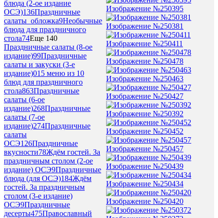
блюда (2-ое издание
Изображение №250395
ОСЭ)
136
Праздничные
салаты_обложка
9
Необычные
Изображение №250381
блюда для праздничного
стола
74
Еще 140
Изображение №250411
Праздничные салаты (8-ое
издание)
99
Праздничные
Изображение №250478
салаты и закуски (3-е
издание)
0
15 меню из 10
Изображение №250463
блюд для праздничного
стола
863
Праздничные
Изображение №250427
салаты (6-ое
издание)
268
Праздничные
Изображение №250392
салаты (7-ое
издание)
274
Праздничные
Изображение №250452
салаты
ОСЭ
126
Праздничные
Изображение №250457
вкусности
78
Ждём гостей. За
праздничным столом (2-ое
Изображение №250439
издание) ОСЭ
9
Праздничные
блюда (для ОСЭ)
184
Ждём
Изображение №250434
гостей. За праздничным
столом (3-е издание)
Изображение №250420
ОСЭ
9
Праздничные
десерты
475
Православный