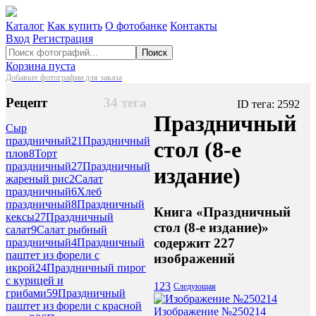
Каталог
Как купить
О фотобанке
Контакты
Вход
Регистрация
Поиск
Корзина пуста
Добавьте фотографии для заказа
Рецепт
34 тега
ID тега: 2592
Праздничный
Сыр
праздничный
21
Праздничный
стол (8-е
плов
8
Торт
праздничный
27
Праздничный
издание)
жареный рис
2
Салат
праздничный
6
Хлеб
праздничный
8
Праздничный
Книга «Праздничный
кексы
27
Праздничный
стол (8-е издание)»
салат
9
Салат рыбный
содержит 227
праздничный
4
Праздничный
паштет из форели с
изображений
икрой
24
Праздничный пирог
с курицей и
1
2
3
Следующая
грибами
59
Праздничный
паштет из форели с красной
Изображение №250214