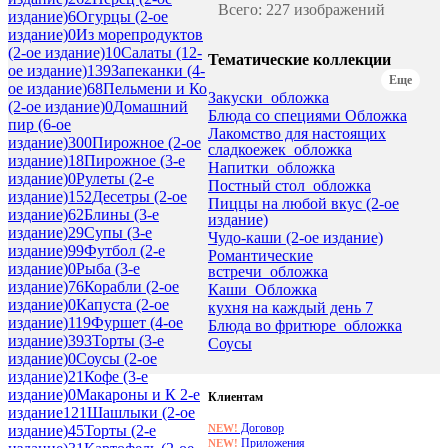
Всего: 227 изображений
издание)
6
Огурцы (2-ое
издание)
0
Из морепродуктов
(2-ое издание)
10
Салаты (12-
Тематические коллекции
ое издание)
139
Запеканки (4-
Еще
ое издание)
68
Пельмени и Ко
Закуски_обложка
(2-ое издание)
0
Домашний
Блюда со специями Обложка
пир (6-ое
Лакомство для настоящих
издание)
300
Пирожное (2-ое
сладкоежек_обложка
издание)
18
Пирожное (3-е
Напитки_обложка
издание)
0
Рулеты (2-е
Постный стол_обложка
издание)
152
Десетры (2-ое
Пиццы на любой вкус (2-ое
издание)
62
Блины (3-е
издание)
издание)
29
Супы (3-е
Чудо-каши (2-ое издание)
издание)
99
Футбол (2-е
Романтические
издание)
0
Рыба (3-е
встречи_обложка
издание)
76
Корабли (2-ое
Каши_Обложка
издание)
0
Капуста (2-ое
кухня на каждый день 7
издание)
119
Фуршет (4-ое
Блюда во фритюре_обложка
издание)
393
Торты (3-е
Соусы
издание)
0
Соусы (2-ое
издание)
21
Кофе (3-е
издание)
0
Макароны и К 2-е
Клиентам
издание
121
Шашлыки (2-ое
Договор
NEW!
издание)
45
Торты (2-е
Приложения
NEW!