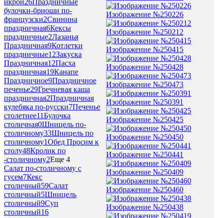
икрой
26
Праздничные
булочки-бриоши по-
Изображение №250226
французски
2
Свинина
праздничная
6
Кексы
Изображение №250212
праздничные
2
Лазанья
Праздничная
9
Котлетки
Изображение №250415
праздничные
12
Закуска
Праздничная
12
Пасха
Изображение №250428
праздничная
19
Канапе
Праздничное
9
Праздничное
Изображение №250473
печенье
29
Гречневая каша
праздничная
2
Праздничная
Изображение №250391
кулебяка по-русски
7
Печенье
столетнее
11
Булочка
Изображение №250425
столичная
0
Шницель по-
столичному
33
Шницель по
Изображение №250450
столичному
1
Обед Просим к
столу
48
Кролик по
Изображение №250441
-столичному
2
Еще 4
Салат по-столичному с
Изображение №250409
гусем
7
Кекс
столичный
59
Салат
Изображение №250460
столичный
5
Шницель
столичный
9
Суп
Изображение №250438
столичный
16