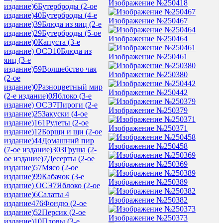
Изображение №250418
издание)
6
Бутерброды (2-ое
издание)
40
Бутерброды (4-е
Изображение №250467
издание)
39
Блюда из яиц (2-е
издание)
29
Бутерброды (5-ое
Изображение №250464
издание)
0
Капуста (3-е
издание) ОСЭ
10
Блюда из
Изображение №250461
яиц (3-е
издание)
59
Волшебство чая
Изображение №250380
(2-ое
издание)
0
Разноцветный мир
Изображение №250442
(2-е издание)
0
Яблоко (3-е
издание) ОСЭ
7
Пироги (2-е
Изображение №250379
издание)
25
Закуски (4-ое
издание)
161
Рулеты (2-ое
Изображение №250371
издание)
12
Борщи и щи (2-ое
издание)
44
Домашний пир
Изображение №250458
(7-ое издание)
303
Груша (2-
ое издание)
7
Десерты (2-ое
Изображение №250369
издание)
57
Мясо (2-ое
издание)
99
Кабачок (3-е
Изображение №250389
издание) ОСЭ
7
Яблоко (2-ое
издание)
6
Салаты 4
Изображение №250382
издание
476
Фондю (2-ое
издание)
52
Персик (2-ое
Изображение №250373
издание)
10
Пловы (3-е