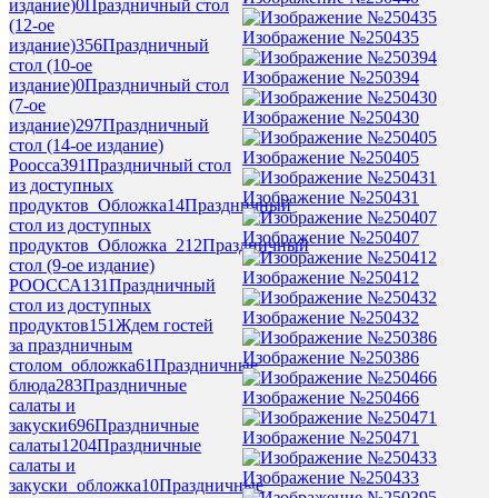
издание)
0
Праздничный стол
(12-ое
Изображение №250435
издание)
356
Праздничный
стол (10-ое
Изображение №250394
издание)
0
Праздничный стол
(7-ое
Изображение №250430
издание)
297
Праздничный
стол (14-ое издание)
Изображение №250405
Роосса
391
Праздничный стол
из доступных
Изображение №250431
продуктов_Обложка
14
Праздничный
стол из доступных
Изображение №250407
продуктов_Обложка_2
12
Праздничный
стол (9-ое издание)
Изображение №250412
РООССА
131
Праздничный
стол из доступных
Изображение №250432
продуктов
151
Ждем гостей
за праздничным
Изображение №250386
столом_обложка
61
Праздничные
блюда
283
Праздничные
Изображение №250466
салаты и
закуски
696
Праздничные
Изображение №250471
салаты
1204
Праздничные
салаты и
Изображение №250433
закуски_обложка
10
Праздничные