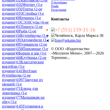
издание)
31
Картофель (2-ое
О фотобанке
издание)
102
Фитнес (3-е
Прайс
издание)
350
Торты (2-ое
Регистрация
издание)
103
Стройка (3-е
издание)
0
Яичница (3-е
Контакты
издание) ОСЭ
16
Супы (4-ое
издание)
91
Пироги (2-ое
+7 (351) 239-15-26
издание)
0
Рыба (2-ое
издание)
34
Бутерброды (3-е
Челябинск, Карла Маркса 38
издание)
39
Автомобили (3-е
foto@arkaim.biz
издание)
0
Пурмарили (2-ое
издание)
358
Пирожные (3-е
© ООО «Издательство
издание)
0
Борщи и щи (3-е
«Миллион Меню», 2007—2026
издание)
44
Клубника (2-ое
Терпение...
издание)
13
Классические
коктейли (3-е
издание)
141
Весёлые
бутерброды (2-ое
издание)
1097
Закуски из
овощей (3-е
издание)
71
Блюда для
девичника (3-е
издание)
77
Малышкам на
обед (3-е
издание)
145
Готовимся к