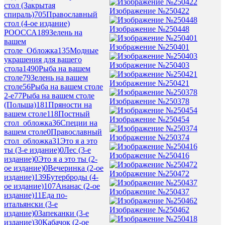
стол (Закрытая
Изображение №250422
спираль)
705
Православный
стол (4-ое издание)
Изображение №250448
РООССА
189
Зелень на
вашем
Изображение №250401
столе_Обложка
135
Модные
украшения для вашего
Изображение №250403
стола
1490
Рыба на вашем
столе
79
Зелень на вашем
Изображение №250421
столе
56
Рыба на вашем столе
2-е
77
Рыба на вашем столе
Изображение №250378
(Польша)
181
Пряности на
вашем столе
118
Постный
Изображение №250454
стол_обложка
36
Специи на
вашем столе
0
Православный
Изображение №250374
стол_обложка
31
Это я а это
ты (3-е издание)
0
Лес (3-е
Изображение №250416
издание)
0
Это я а это ты (2-
ое издание)
0
Вечеринка (2-ое
Изображение №250472
издание)
139
Бутерброды (4-
ое издание)
107
Ананас (2-ое
Изображение №250437
издание)
11
Еда по-
итальянски (3-е
Изображение №250462
издание)
0
Запеканки (3-е
издание)
30
Кабачок (2-ое