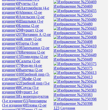
издание)
0
Рулеты (3-е
Изображение №250469
издание)
46
Автомобили (4-е
издание)
0
Абрикос (2-ое
Изображение №250455
издание)
8
Апельсин (2-ое
издание)
6
Шашлыки (3-е
Изображение №250480
издание)
0
Блины (2-ое
издание)
29
Фуршет (2-ое
Изображение №250443
издание)
207
Витамин А (2-ое
издание)
44
К пиву (2-ое
Изображение №250408
издание)
0
Торты (3-ое
издание)
108
Запеканки (2-ое
Изображение №250410
издание)
78
Яичница (2-ое
издание)
15
Помидоры (2-ое
Изображение №250449
издание)
0
Салаты (2-ое
издание)
77
Фондю (4-ое
Изображение №250375
издание)
0
Выпечка (2-ое
издание)
169
Грибной пир (3-
Изображение №250413
е издание)
73
Кофе (2-ое
издание)
22
Грибной пир (3-е
Изображение №250424
издание)
88
Соусы (3-е
издание)
0
Фуршет 3-е
Изображение №250383
издание
3
Из морепродуктов
(3-е издание)
53
Динозавры
Изображение №250398
(3-е издание)
0
Пловы (2-ое
1
2
3
Следующая
издание)
262
Перец (2-ое