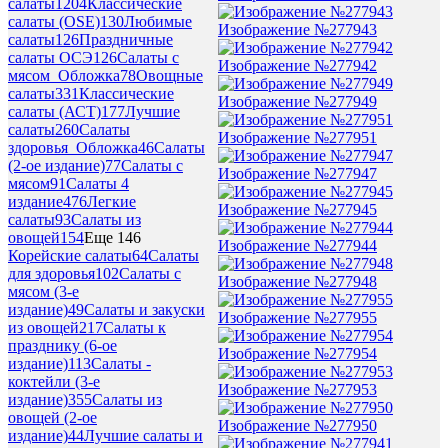
салаты
1204
Классические
салаты (OSE)
130
Любимые
Изображение №277943
салаты
126
Праздничные
салаты ОСЭ
126
Салаты с
Изображение №277942
мясом_Обложка
78
Овощные
салаты
331
Классические
Изображение №277949
салаты (АСТ)
177
Лучшие
салаты
260
Салаты
Изображение №277951
здоровья_Обложка
46
Салаты
(2-ое издание)
77
Салаты с
Изображение №277947
мясом
91
Салаты 4
издание
476
Легкие
Изображение №277945
салаты
93
Салаты из
овощей
154
Еще 146
Изображение №277944
Корейские салаты
64
Салаты
для здоровья
102
Салаты с
Изображение №277948
мясом (3-е
издание)
49
Салаты и закуски
Изображение №277955
из овощей
217
Салаты к
празднику (6-ое
Изображение №277954
издание)
113
Салаты -
коктейли (3-е
Изображение №277953
издание)
355
Салаты из
овощей (2-ое
Изображение №277950
издание)
44
Лучшие салаты и