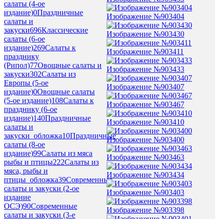
салаты (4-ое
издание)
0
Праздничные
Изображение №903404
салаты и
закуски
696
Классические
Изображение №903430
салаты (6-ое
издание)
269
Салаты к
Изображение №903411
празднику
(Рипол)
77
Овощные салаты и
Изображение №903433
закуски
302
Салаты из
Европы (5-ое
Изображение №903407
издание)
0
Овощные салаты
(5-ое издание)
108
Салаты к
Изображение №903467
празднику (6-ое
издание)
140
Праздничные
Изображение №903410
салаты и
закуски_обложка
10
Праздничные
Изображение №903400
салаты (8-ое
издание)
99
Салаты из мяса
Изображение №903463
рыбы и птицы
222
Салаты из
мяса, рыбы и
Изображение №903434
птицы_обложка
39
Современные
салаты и закуски (2-ое
Изображение №903403
издание
ОСЭ)
90
Современные
Изображение №903398
салаты и закуски (3-е