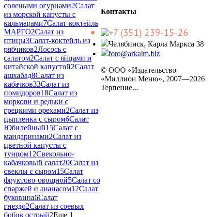
солеными огурцами
2
Салат
Контакты
из морской капусты с
кальмарами
7
Салат-коктейль
+7 (351) 239-15-26
МАРГО
2
Салат из
птицы
3
Салат-коктейль из
Челябинск, Карла Маркса 38
рябчиков
2
Лосось с
foto@arkaim.biz
салатом
2
Салат с яйцами и
китайской капустой
2
Салат
© ООО «Издательство
ашхабад
8
Салат из
«Миллион Меню», 2007—2026
кабачков
33
Салат из
Терпение...
помидоров
18
Салат из
моркови и редьки с
грецкими орехами
2
Салат из
цыпленка с сыром
6
Салат
Юбилейный
15
Салат с
мандаринами
2
Салат из
цветной капусты с
тунцом
12
Свекольно-
кабачковый салат
20
Салат из
свеклы с сыром
15
Салат
фруктово-овощной
5
Салат со
спаржей и ананасом
12
Салат
буковина
6
Салат
гнездо
2
Салат из соевых
бобов острый
2
Еще 1