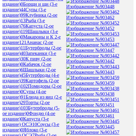
издание)
0
Борщи и щи (3-е
Изображение №903448
издание)
44
Супы (3-е
издание)
99
Клубника (2-ое
Изображение №903462
издание)
13
Рыба (3-е
издание)
76
Капуста (2-ое
Изображение №903452
издание)
119
Шашлыки (3-е
издание)
0
Макароны и К 2-е
Изображение №903453
издание
121
Ананас (2-ое
издание)
11
Бутерброды (2-ое
Изображение №903447
издание)
40
Запеканки (3-е
издание)
30
К пиву (2-ое
Изображение №903442
издание)
0
Кабачок (2-ое
издание)
6
Шашлыки (2-ое
Изображение №903443
издание)
45
Бутерброды (4-е
издание)
39
Картофель (2-ое
Изображение №903459
издание)
102
Помидоры (2-ое
издание)
0
Супы (4-ое
Изображение №903438
издание)
91
Блюда из яиц (2-е
издание)
29
Торты (2-ое
Изображение №903451
издание)
103
Бутерброды (5-
ое издание)
0
Фондю (4-ое
Изображение №903461
издание)
0
Капуста (3-е
издание) ОСЭ
10
Соусы (3-е
Изображение №903445
издание)
0
Яблоко (3-е
издание) ОСЭ
7
Рыба (2-ое