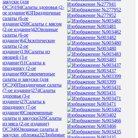
закуски (для
Изображение №277941
ОСЭ)
194
Салаты здоровья (2-
ое издание)
63
Праздничные
Изображение №277952
салаты (6-ое
издание)
268
Салаты с мясом
Изображение №903481
(2-ое издание)
42
Овощные
салаты (6-ое
Изображение №903482
издание)
64
Экзотические
салаты (2-ое
Изображение №903480
издание)
136
Салаты из
овощей (3-е
Изображение №903483
издание)
51
Салаты к
празднику (2-ое
Изображение №903437
издание)
90
Современные
салаты и закуски (для
Изображение №903399
ОСЭ)
0
Праздничные салаты
(7-ое издание)
274
Салаты
Изображение №903431
здоровья (3-е
издание)
27
Салаты к
Изображение №903471
празднику (7-ое
издание)
0
Современные
Изображение №903402
салаты и закуски
326
Салаты
из мяса (2-ое издание)
Изображение №903466
ОСЭ
46
Овощные салаты и
закуски_обложка
32
Любимые
Изображение №903435