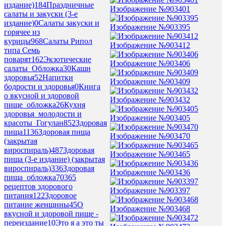
издание)
184
Праздничные
Изображение №903401
салаты и закуски (3-е
издание)
0
Салаты закуски и
Изображение №903395
горячее из
курицы
968
Салаты Рипол
Изображение №903412
типа Семь
поварят
162
Экзотические
Изображение №903406
салаты_Обложка
30
Каши
здоровья
52
Напитки
Изображение №903409
бодрости и здоровья
0
Книга
о вкусной и здоровой
Изображение №903432
пище_обложка
26
Кухня
здоровья_молодости и
Изображение №903405
красоты_Гогулан
852
Здоровая
пища
1136
Здоровая пища
Изображение №903470
(закрытая
вироспираль)
487
Здоровая
Изображение №903465
пища (3-е издание) (закрытая
вироспираль)
336
Здоровая
Изображение №903436
пища_обложка
70
365
рецептов здорового
Изображение №903397
питания
122
Здоровое
питание женщины
45
О
Изображение №903468
вкусной и здоровой пище -
переиздание
10
Это я а это ты