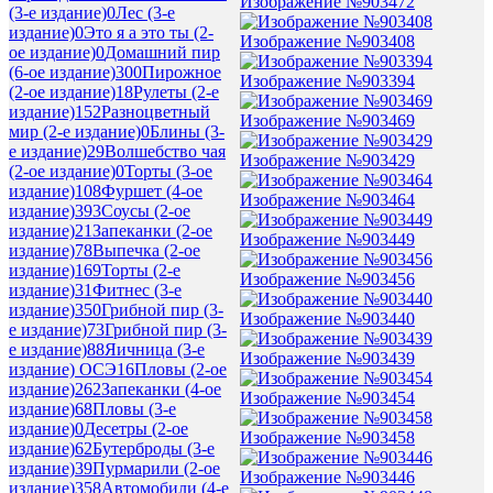
Изображение №903472
(3-е издание)
0
Лес (3-е
издание)
0
Это я а это ты (2-
Изображение №903408
ое издание)
0
Домашний пир
(6-ое издание)
300
Пирожное
Изображение №903394
(2-ое издание)
18
Рулеты (2-е
издание)
152
Разноцветный
Изображение №903469
мир (2-е издание)
0
Блины (3-
е издание)
29
Волшебство чая
Изображение №903429
(2-ое издание)
0
Торты (3-ое
издание)
108
Фуршет (4-ое
Изображение №903464
издание)
393
Соусы (2-ое
издание)
21
Запеканки (2-ое
Изображение №903449
издание)
78
Выпечка (2-ое
издание)
169
Торты (2-е
Изображение №903456
издание)
31
Фитнес (3-е
издание)
350
Грибной пир (3-
Изображение №903440
е издание)
73
Грибной пир (3-
е издание)
88
Яичница (3-е
Изображение №903439
издание) ОСЭ
16
Пловы (2-ое
издание)
262
Запеканки (4-ое
Изображение №903454
издание)
68
Пловы (3-е
издание)
0
Десетры (2-ое
Изображение №903458
издание)
62
Бутерброды (3-е
издание)
39
Пурмарили (2-ое
Изображение №903446
издание)
358
Автомобили (4-е