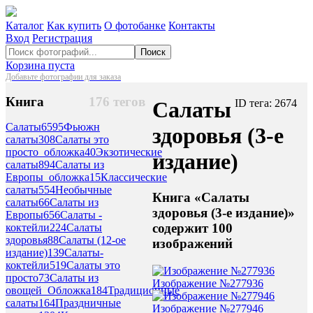
Каталог
Как купить
О фотобанке
Контакты
Вход
Регистрация
Поиск
Корзина пуста
Добавьте фотографии для заказа
Книга
176 тегов
Салаты
ID тега: 2674
Салаты
6595
Фьюжн
здоровья (3-е
салаты
308
Салаты это
просто_обложка
40
Экзотические
издание)
салаты
894
Салаты из
Европы_обложка
15
Классические
салаты
554
Необычные
Книга «Салаты
салаты
66
Салаты из
здоровья (3-е издание)»
Европы
656
Салаты -
содержит 100
коктейли
224
Салаты
здоровья
88
Салаты (12-ое
изображений
издание)
139
Салаты-
коктейли
519
Салаты это
просто
73
Салаты из
Изображение №277936
овощей_Обложка
184
Традиционные
салаты
164
Праздничные
Изображение №277946