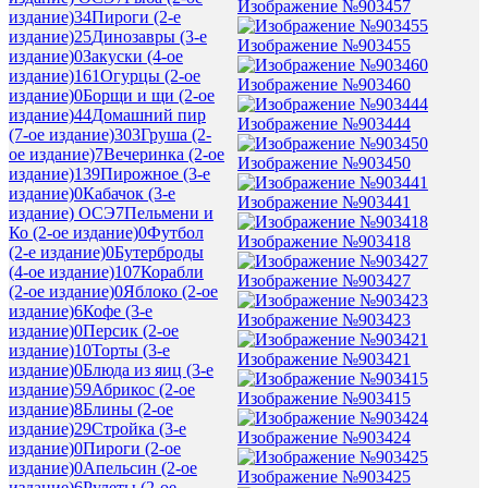
Изображение №903457
издание)
34
Пироги (2-е
издание)
25
Динозавры (3-е
Изображение №903455
издание)
0
Закуски (4-ое
издание)
161
Огурцы (2-ое
Изображение №903460
издание)
0
Борщи и щи (2-ое
издание)
44
Домашний пир
Изображение №903444
(7-ое издание)
303
Груша (2-
ое издание)
7
Вечеринка (2-ое
Изображение №903450
издание)
139
Пирожное (3-е
издание)
0
Кабачок (3-е
Изображение №903441
издание) ОСЭ
7
Пельмени и
Ко (2-ое издание)
0
Футбол
Изображение №903418
(2-е издание)
0
Бутерброды
(4-ое издание)
107
Корабли
Изображение №903427
(2-ое издание)
0
Яблоко (2-ое
издание)
6
Кофе (3-е
Изображение №903423
издание)
0
Персик (2-ое
издание)
10
Торты (3-е
Изображение №903421
издание)
0
Блюда из яиц (3-е
издание)
59
Абрикос (2-ое
Изображение №903415
издание)
8
Блины (2-ое
издание)
29
Стройка (3-е
Изображение №903424
издание)
0
Пироги (2-ое
издание)
0
Апельсин (2-ое
Изображение №903425
издание)
6
Рулеты (2-ое