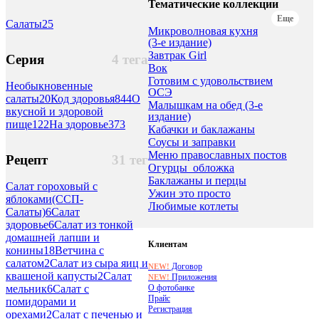
Тематические коллекции
Еще
Салаты
25
Микроволновая кухня
(3-е издание)
Завтрак Girl
Серия
4 тега
Вок
Готовим с удовольствием
Необыкновенные
ОСЭ
салаты
20
Код здоровья
844
О
Малышкам на обед (3-е
вкусной и здоровой
издание)
пище
122
На здоровье
373
Кабачки и баклажаны
Соусы и заправки
Меню православных постов
Рецепт
31 тег
Огурцы_обложка
Баклажаны и перцы
Салат гороховый с
Ужин это просто
яблоками(ССП-
Любимые котлеты
Салаты)
6
Салат
здоровье
6
Салат из тонкой
домашней лапши и
Клиентам
конины
18
Ветчина с
салатом
2
Салат из сыра яиц и
Договор
NEW!
квашеной капусты
2
Салат
Приложения
NEW!
О фотобанке
мельник
6
Салат с
Прайс
помидорами и
Регистрация
орехами
2
Салат с печенью и