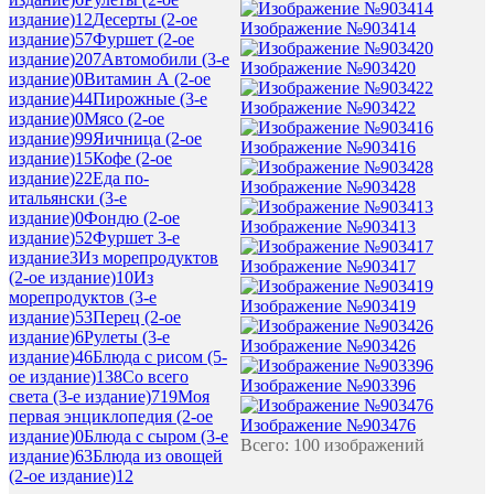
издание)
12
Десерты (2-ое
Изображение №903414
издание)
57
Фуршет (2-ое
издание)
207
Автомобили (3-е
Изображение №903420
издание)
0
Витамин А (2-ое
издание)
44
Пирожные (3-е
Изображение №903422
издание)
0
Мясо (2-ое
издание)
99
Яичница (2-ое
Изображение №903416
издание)
15
Кофе (2-ое
издание)
22
Еда по-
Изображение №903428
итальянски (3-е
издание)
0
Фондю (2-ое
Изображение №903413
издание)
52
Фуршет 3-е
издание
3
Из морепродуктов
Изображение №903417
(2-ое издание)
10
Из
морепродуктов (3-е
Изображение №903419
издание)
53
Перец (2-ое
издание)
6
Рулеты (3-е
Изображение №903426
издание)
46
Блюда с рисом (5-
ое издание)
138
Со всего
Изображение №903396
света (3-е издание)
719
Моя
первая энциклопедия (2-ое
Изображение №903476
издание)
0
Блюда с сыром (3-е
Всего: 100 изображений
издание)
63
Блюда из овощей
(2-ое издание)
12