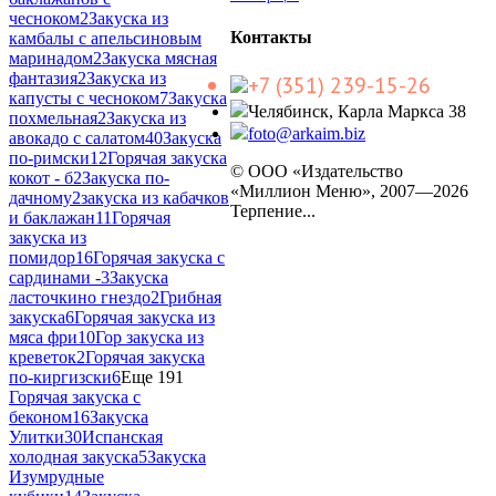
чесноком
2
Закуска из
Контакты
камбалы с апельсиновым
маринадом
2
Закуска мясная
фантазия
2
Закуска из
+7 (351) 239-15-26
капусты с чесноком
7
Закуска
Челябинск, Карла Маркса 38
похмельная
2
Закуска из
foto@arkaim.biz
авокадо с салатом
40
Закуска
по-римски
12
Горячая закуска
© ООО «Издательство
кокот - б
2
Закуска по-
«Миллион Меню», 2007—2026
дачному
2
закуска из кабачков
Терпение...
и баклажан
11
Горячая
закуска из
помидор
16
Горячая закуска с
сардинами -
3
Закуска
ласточкино гнездо
2
Грибная
закуска
6
Горячая закуска из
мяса фри
10
Гор закуска из
креветок
2
Горячая закуска
по-киргизски
6
Еще 191
Горячая закуска с
беконом
16
Закуска
Улитки
30
Испанская
холодная закуска
5
Закуска
Изумрудные