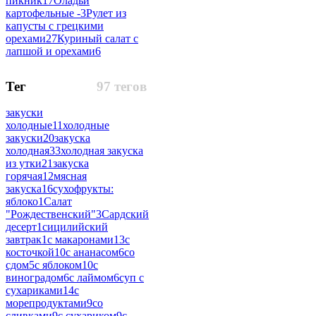
пикник
17
Оладьи
картофельные -
3
Рулет из
капусты с грецкими
орехами
27
Куриный салат с
лапшой и орехами
6
Тег
97 тегов
закуски
холодные
11
холодные
закуски
20
закуска
холодная
33
холодная закуска
из утки
21
закуска
горячая
12
мясная
закуска
16
сухофрукты:
яблоко
1
Салат
"Рождественский"
3
Сардский
десерт
1
сицилийский
завтрак
1
с макаронами
13
с
косточкой
10
с ананасом
6
со
сдом
5
с яблоком
10
с
виноградом
6
с лаймом
6
суп с
сухариками
14
с
морепродуктами
9
со
сливками
9
с сухариком
9
с