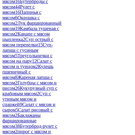
мясом
16
Бутерброды с
мясом
44
Рулет с
мясом
16
Папинья с
мясом
6
Окрошка с
мясом
2
Лук фаршированный
мясом
19
Камбала тушеная с
мясом
2
Канапе с мясом
цыпленка
2
Суп острый с
мясом перепелки
15
Суп-
лапша с гусиным
мясом
5
Треугольнички с
мясом на пару
12
Салат с
мясом и тунцом
2
Кулешь
пшеничный с
мясом
8
Жареная лапша с
мясом
2
Голубцы с мясом и
рисом
26
Кукурузный суп с
крабовым мясом
2
Суп с
утиным мясом и
спаржей
9
Салат с мясом и
сыром
5
Салат рисовый с
мясом
2
Баклажаны
фаршированные
мясом
38
Бутерброд-рулет с
мясом
2
пирог с мясом и