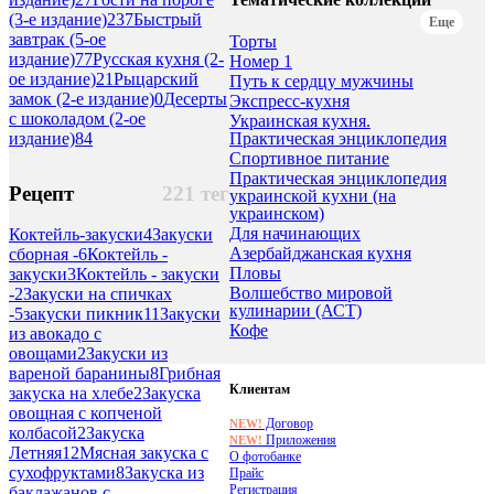
(3-е издание)
237
Быстрый
Еще
завтрак (5-ое
Торты
издание)
77
Русская кухня (2-
Номер 1
ое издание)
21
Рыцарский
Путь к сердцу мужчины
замок (2-е издание)
0
Десерты
Экспресс-кухня
с шоколадом (2-ое
Украинская кухня.
Практическая энциклопедия
издание)
84
Спортивное питание
Практическая энциклопедия
Рецепт
221 тег
украинской кухни (на
украинском)
Для начинающих
Коктейль-закуски
4
Закуски
Азербайджанская кухня
сборная -
6
Коктейль -
Пловы
закуски
3
Коктейль - закуски
Волшебство мировой
-
2
Закуски на спичках
кулинарии (АСТ)
-
5
закуски пикник
11
Закуски
Кофе
из авокадо с
овощами
2
Закуски из
вареной баранины
8
Грибная
Клиентам
закуска на хлебе
2
Закуска
овощная с копченой
Договор
NEW!
колбасой
2
Закуска
Приложения
NEW!
Летняя
12
Мясная закуска с
О фотобанке
сухофруктами
8
Закуска из
Прайс
Регистрация
баклажанов с