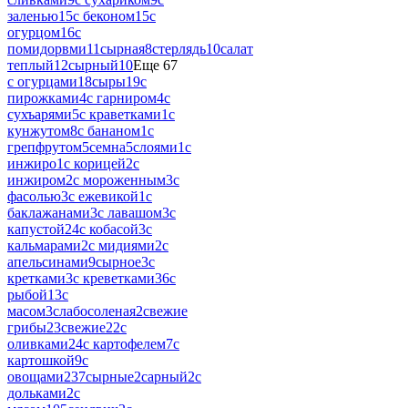
заленью
15
с беконом
15
с
огурцом
16
с
помидорвми
11
сырная
8
стерлядь
10
салат
теплый
12
сырный
10
Еще 67
с огурцами
18
сыры
19
с
пирожками
4
с гарниром
4
с
сухъарями
5
с краветками
1
с
кунжутом
8
с бананом
1
с
грепфрутом
5
семна
5
слоями
1
с
инжиро
1
с корицей
2
с
инжиром
2
с мороженным
3
с
фасолью
3
с ежевикой
1
с
баклажанами
3
с лавашом
3
с
капустой
24
с кобасой
3
с
кальмарами
2
с мидиями
2
с
апельсинами
9
сырное
3
с
кретками
3
с креветками
36
с
рыбой
13
с
масом
3
слабосоленая
2
свежие
грибы
23
свежие
22
с
оливками
24
с картофелем
7
с
картошкой
9
с
овощами
237
сырные
2
сарный
2
с
дольками
2
с