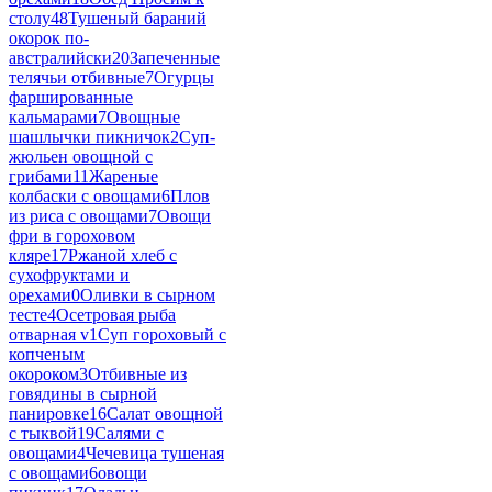
столу
48
Тушеный бараний
окорок по-
австралийски
20
Запеченные
телячьи отбивные
7
Огурцы
фаршированные
кальмарами
7
Овощные
шашлычки пикничок
2
Суп-
жюльен овощной с
грибами
11
Жареные
колбаски с овощами
6
Плов
из риса с овощами
7
Овощи
фри в гороховом
кляре
17
Ржаной хлеб с
сухофруктами и
орехами
0
Оливки в сырном
тесте
4
Осетровая рыба
отварная v
1
Суп гороховый с
копченым
окороком
3
Отбивные из
говядины в сырной
панировке
16
Салат овощной
с тыквой
19
Салями с
овощами
4
Чечевица тушеная
с овощами
6
овощи