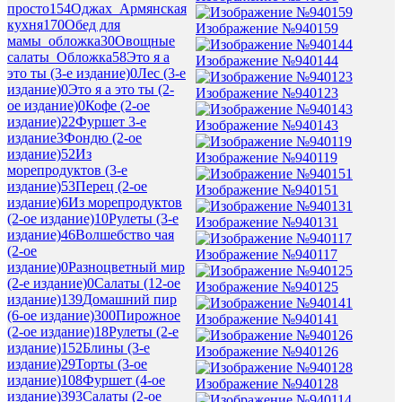
просто
154
Оджах_Армянская
кухня
170
Обед для
Изображение №940159
мамы_обложка
30
Овощные
салаты_Обложка
58
Это я а
Изображение №940144
это ты (3-е издание)
0
Лес (3-е
издание)
0
Это я а это ты (2-
Изображение №940123
ое издание)
0
Кофе (2-ое
издание)
22
Фуршет 3-е
Изображение №940143
издание
3
Фондю (2-ое
издание)
52
Из
Изображение №940119
морепродуктов (3-е
издание)
53
Перец (2-ое
Изображение №940151
издание)
6
Из морепродуктов
(2-ое издание)
10
Рулеты (3-е
Изображение №940131
издание)
46
Волшебство чая
(2-ое
Изображение №940117
издание)
0
Разноцветный мир
(2-е издание)
0
Салаты (12-ое
Изображение №940125
издание)
139
Домашний пир
(6-ое издание)
300
Пирожное
Изображение №940141
(2-ое издание)
18
Рулеты (2-е
издание)
152
Блины (3-е
Изображение №940126
издание)
29
Торты (3-ое
издание)
108
Фуршет (4-ое
Изображение №940128
издание)
393
Салаты (2-ое