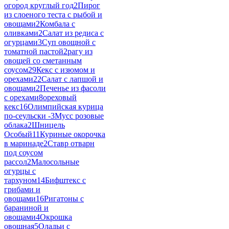
огород круглый год
2
Пирог
из слоеного теста с рыбой и
овощами
2
Комбала с
оливками
2
Салат из редиса с
огурцами
3
Суп овощной с
томатной пастой
2
рагу из
овощей со сметанным
соусом
29
Кекс с изюмом и
орехами
22
Салат с лапшой и
овощами
2
Печенье из фасоли
с орехами
8
ореховый
кекс
16
Олимпийская курица
по-сеульски -
3
Мусс розовые
облака
2
Шницель
Особый
11
Куриные окорочка
в маринаде
2
Ставр отварн
под соусом
рассол
2
Малосольные
огурцы с
тархуном
14
Бифштекс с
грибами и
овощами
16
Ригатоны с
бараниной и
овощами
4
Окрошка
овощная
5
Оладьи с