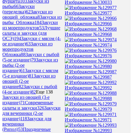
фуршета
103
Закуски из
Изображение №130033
рыбы
66
Закуски
(переделка)
62
Закуски из
Изображение №129977
овощей_обложка
8
Закуски из
рыбы_Обложка
184
Закуски
Изображение №129966
из морепродуктов
53
Лучшие
салаты и закуски (для
Изображение №129968
ОСЭ)
194
Закуски с мясом (4-
ое издание)
63
Закуски из
Изображение №129974
морепродуктов
Обложка
88
Закуски с рыбой
Изображение №129976
(5-ое издание)
79
Закуски из
рыбы (2-ое
Изображение №129980
издание)
61
Закуски с мясом
(5-е издание)
81
Закуски из
Изображение №129987
овощей (2-ое
издание
82
Закуски с рыбой
Изображение №129992
(4-ое издание)
82
Еще 138
Закуски из овощей (3-е
Изображение №129988
издание)
71
Современные
салаты и закуски
326
Закуски
Изображение №129979
для вечеринки (2-ое
издание)
118
Закуски для
Изображение №129971
вечеринки
(Рипол)
53
Праздничные
Изображение №129993