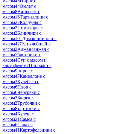
мясом
45
Пирог с
мясом
44
Омлет с
мясом
8
Винегрет с
мясом
16
Тартиллини с
мясом
27
Колдуны с
мясом
2
Помидоры с
мясом
2
Блинчики с
мясом
101
Домашний пай с
мясом
42
Суп хлебный с
мясом
2
Аджансанжал с
мясом
7
блинчики с
мясом
4
Суп с мясом и
картофелем
7
Пирожки с
мясом
9
пирог с
мясом
47
Канеллоне с
мясом
3
Кулебяка с
мясом
6
Плов с
мясом
6
Чебуреки с
мясом
3
Бюрек с
мясом
2
Трубочки с
мясом
8
тартинки с
мясом
4
Кулеш с
мясом
21
Самса с
мясом
6
Салат с
мясом
41
Картофельники с