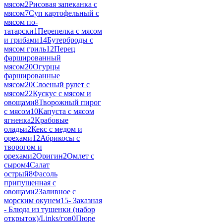
мясом
2
Рисовая запеканка с
мясом
7
Суп картофельный с
мясом по-
татарски
1
Перепелка с мясом
и грибами
14
Бутерброды с
мясом гриль
12
Перец
фаршированный
мясом
20
Огурцы
фаршированные
мясом
20
Слоеный рулет с
мясом
22
Кускус с мясом и
овощами
8
Творожный пирог
с мясом
10
Капуста с мясом
ягненка
2
Крабовые
оладьи
2
Кекс с медом и
орехами
12
Абрикосы с
творогом и
орехами
2
Оригин
2
Омлет с
сыром
4
Салат
острый
8
Фасоль
припущенная с
овощами
2
Заливное с
морским окунем
15
- Заказная
- Блюда из тушенки (набор
открыток)/Links/гов
0
Пюре