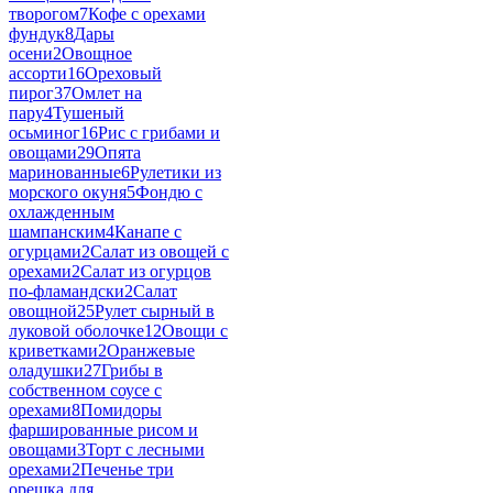
творогом
7
Кофе с орехами
фундук
8
Дары
осени
2
Овощное
ассорти
16
Ореховый
пирог
37
Омлет на
пару
4
Тушеный
осьминог
16
Рис с грибами и
овощами
29
Опята
маринованные
6
Рулетики из
морского окуня
5
Фондю с
охлажденным
шампанским
4
Канапе с
огурцами
2
Салат из овощей с
орехами
2
Салат из огурцов
по-фламандски
2
Салат
овощной
25
Рулет сырный в
луковой оболочке
12
Овощи с
криветками
2
Оранжевые
оладушки
27
Грибы в
собственном соусе с
орехами
8
Помидоры
фаршированные рисом и
овощами
3
Торт с лесными
орехами
2
Печенье три
орешка для