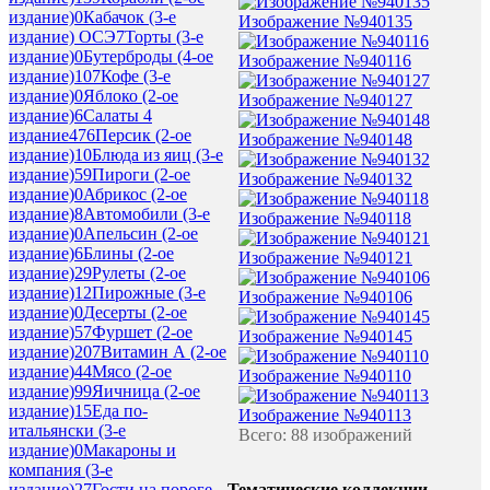
издание)
0
Кабачок (3-е
Изображение №940135
издание) ОСЭ
7
Торты (3-е
издание)
0
Бутерброды (4-ое
Изображение №940116
издание)
107
Кофе (3-е
издание)
0
Яблоко (2-ое
Изображение №940127
издание)
6
Салаты 4
издание
476
Персик (2-ое
Изображение №940148
издание)
10
Блюда из яиц (3-е
издание)
59
Пироги (2-ое
Изображение №940132
издание)
0
Абрикос (2-ое
издание)
8
Автомобили (3-е
Изображение №940118
издание)
0
Апельсин (2-ое
издание)
6
Блины (2-ое
Изображение №940121
издание)
29
Рулеты (2-ое
издание)
12
Пирожные (3-е
Изображение №940106
издание)
0
Десерты (2-ое
издание)
57
Фуршет (2-ое
Изображение №940145
издание)
207
Витамин А (2-ое
издание)
44
Мясо (2-ое
Изображение №940110
издание)
99
Яичница (2-ое
издание)
15
Еда по-
Изображение №940113
итальянски (3-е
Всего: 88 изображений
издание)
0
Макароны и
компания (3-е
Тематические коллекции
издание)
27
Гости на пороге