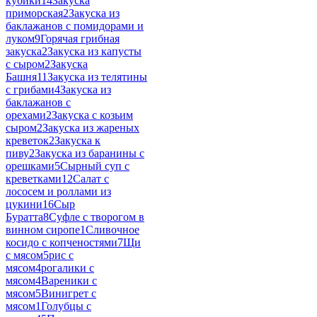
кубики
14
Закуска
приморская
2
Закуска из
баклажанов с помидорами и
луком
9
Горячая грибная
закуска
2
Закуска из капусты
с сыром
2
Закуска
Башня
11
Закуска из телятины
с грибами
4
Закуска из
баклажанов с
орехами
2
Закуска с козьим
сыром
2
Закуска из жареных
креветок
2
Закуска к
пиву
2
Закуска из баранины с
орешками
5
Сырный суп с
креветками
12
Салат с
лососем и роллами из
цукини
16
Сыр
Буратта
8
Суфле с творогом в
винном сиропе
1
Сливочное
косидо с копченостями
7
Щи
с мясом
5
рис с
мясом
4
рогалики с
мясом
4
Вареники с
мясом
5
Винигрет с
мясом
1
Голубцы с