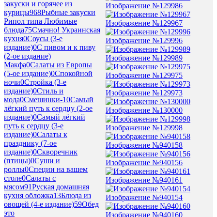
закуски и горячее из
Изображение №129986
курицы
968
Рыбные закуски
Рипол типа Любимые
Изображение №129967
блюда
75
Смачно! Украинская
кухня
0
Соусы (3-е
Изображение №129996
издание)
0
С пивом и к пиву
(2-ое издание)
Изображение №129989
Макфа
0
Салаты из Европы
(5-ое издание)
0
Спокойной
Изображение №129975
ночи
0
Стройка (3-е
издание)
0
Стиль и
Изображение №129973
мода
0
Смешинки-1
0
Самый
лёгкий путь к сердцу (2-ое
Изображение №130000
издание)
0
Самый лёгкий
путь к сердцу (3-е
Изображение №129998
издание)
0
Салаты к
празднику (7-ое
Изображение №940158
издание)
0
Скворечник
(птицы)
0
Суши и
Изображение №940156
роллы
0
Специи на вашем
столе
0
Салаты с
Изображение №940161
мясом
91
Руская домашняя
кухня обложка
13
Блюда из
Изображение №940154
овощей (4-е издание)
59
Обед
это
Изображение №940160