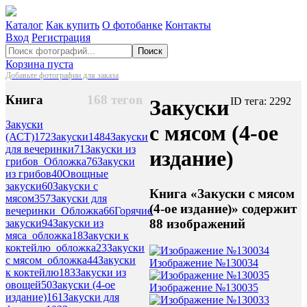
Каталог
Как купить
О фотобанке
Контакты
Вход
Регистрация
Поиск
Корзина пуста
Добавьте фотографии для заказа
Книга
168 тегов
Закуски
ID тега: 2292
Закуски
с мясом (4-ое
(АСТ)
172
Закуски
1484
Закуски
для вечеринки
71
Закуски из
издание)
грибов_Обложка
76
Закуски
из грибов
40
Овощные
закуски
60
Закуски с
Книга «Закуски с мясом
мясом
357
Закуски для
(4-ое издание)» содержит
вечеринки_Обложка
66
Горячие
88 изображений
закуски
94
Закуски из
мяса_обложка
18
Закуски к
коктейлю_обложка
23
Закуски
с мясом_обложка
44
Закуски
Изображение №130034
к коктейлю
183
Закуски из
овощей
50
Закуски (4-ое
Изображение №130035
издание)
161
Закуски для