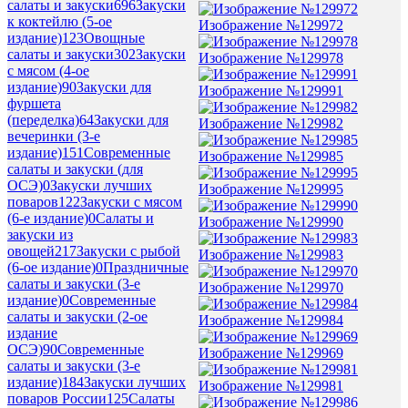
салаты и закуски
696
Закуски
к коктейлю (5-ое
Изображение №129972
издание)
123
Овощные
салаты и закуски
302
Закуски
Изображение №129978
с мясом (4-ое
издание)
90
Закуски для
Изображение №129991
фуршета
(переделка)
64
Закуски для
Изображение №129982
вечеринки (3-е
издание)
151
Современные
Изображение №129985
салаты и закуски (для
ОСЭ)
0
Закуски лучших
Изображение №129995
поваров
122
Закуски с мясом
(6-е издание)
0
Салаты и
Изображение №129990
закуски из
овощей
217
Закуски с рыбой
Изображение №129983
(6-ое издание)
0
Праздничные
салаты и закуски (3-е
Изображение №129970
издание)
0
Современные
салаты и закуски (2-ое
Изображение №129984
издание
ОСЭ)
90
Современные
Изображение №129969
салаты и закуски (3-е
издание)
184
Закуски лучших
Изображение №129981
поваров России
125
Салаты