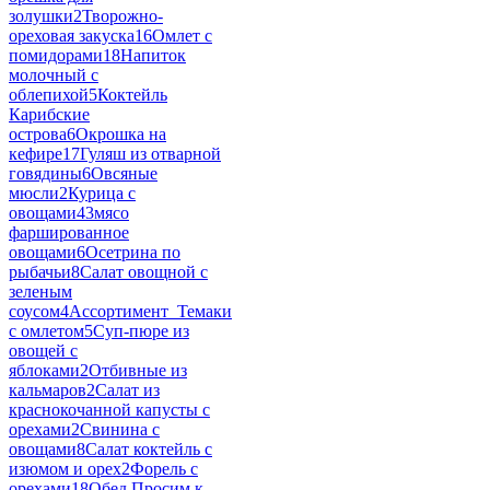
золушки
2
Творожно-
ореховая закуска
16
Омлет с
помидорами
18
Напиток
молочный с
облепихой
5
Коктейль
Карибские
острова
6
Окрошка на
кефире
17
Гуляш из отварной
говядины
6
Овсяные
мюсли
2
Курица с
овощами
43
мясо
фаршированное
овощами
6
Осетрина по
рыбачьи
8
Салат овощной с
зеленым
соусом
4
Ассортимент_Темаки
с омлетом
5
Суп-пюре из
овощей с
яблоками
2
Отбивные из
кальмаров
2
Салат из
краснокочанной капусты с
орехами
2
Свинина с
овощами
8
Салат коктейль с
изюмом и орех
2
Форель с
орехами
18
Обед Просим к