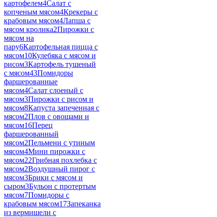
картофелем
4
Салат с
копченым мясом
4
Крекеры с
крабовым мясом
4
Лапша с
мясом кролика
2
Пирожки с
мясом на
пару
6
Картофельная пицца с
мясом
10
Кулебяка с мясом и
рисом
3
Картофель тушеный
с мясом
43
Помидоры
фаршерованные
мясом
4
Салат слоеный с
мясом
3
Пирожки с рисом и
мясом
8
Капуста запеченная с
мясом
2
Плов с овощами и
мясом
16
Перец
фаршерованный
мясом
2
Пельмени с утиным
мясом
4
Мини пирожки с
мясом
22
Грибная похлебка с
мясом
2
Воздушный пирог с
мясом
3
Брики с мясом и
сыром
3
Бульон с протертым
мясом
7
Помидоры с
крабовым мясом
17
Запеканка
из вермишели с