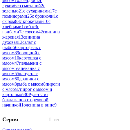
мясом
105
сендвич
2
с
луком
6
со смотаной
2
с
зеленью
21
с сухариками
17
с
помидорами
25
с брокколи
1
с
сыром
83
с крокетами
10
с
хлебцами
1
сибас
3
с
грибами
7
с соусом
42
свинина
жареная
13
свинина
духовая
13
салат с
рыбой
6
картофель с
мясом
89
овощной с
мясом
10
картошка с
мясом
47
пельмени с
мясом
5
запеканка с
мясом
55
капуста с
мясом
60
драники с
мясом
8
рыба с мясом
8
пироги
с мясом
7
пирог с мясом и
картошкой
30
Рулеты из
баклажанов с ореховой
начинкой
1
оленина в вине
9
Серия
1 тег