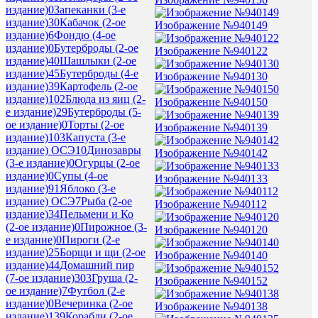
издание)
0
Запеканки (3-е
издание)
30
Кабачок (2-ое
Изображение №940149
издание)
6
Фондю (4-ое
издание)
0
Бутерброды (2-ое
Изображение №940122
издание)
40
Шашлыки (2-ое
издание)
45
Бутерброды (4-е
Изображение №940130
издание)
39
Картофель (2-ое
издание)
102
Блюда из яиц (2-
Изображение №940150
е издание)
29
Бутерброды (5-
ое издание)
0
Торты (2-ое
Изображение №940139
издание)
103
Капуста (3-е
издание) ОСЭ
10
Динозавры
Изображение №940142
(3-е издание)
0
Огурцы (2-ое
издание)
0
Супы (4-ое
Изображение №940133
издание)
91
Яблоко (3-е
издание) ОСЭ
7
Рыба (2-ое
Изображение №940112
издание)
34
Пельмени и Ко
(2-ое издание)
0
Пирожное (3-
Изображение №940120
е издание)
0
Пироги (2-е
издание)
25
Борщи и щи (2-ое
Изображение №940140
издание)
44
Домашний пир
(7-ое издание)
303
Груша (2-
Изображение №940152
ое издание)
7
Футбол (2-е
издание)
0
Вечеринка (2-ое
Изображение №940138
издание)
139
Корабли (2-ое