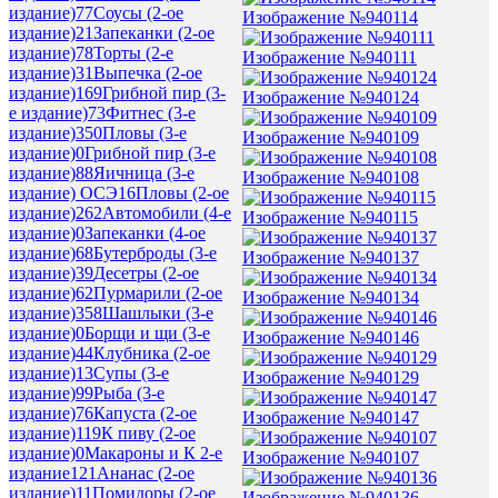
издание)
77
Соусы (2-ое
Изображение №940114
издание)
21
Запеканки (2-ое
издание)
78
Торты (2-е
Изображение №940111
издание)
31
Выпечка (2-ое
издание)
169
Грибной пир (3-
Изображение №940124
е издание)
73
Фитнес (3-е
издание)
350
Пловы (3-е
Изображение №940109
издание)
0
Грибной пир (3-е
издание)
88
Яичница (3-е
Изображение №940108
издание) ОСЭ
16
Пловы (2-ое
издание)
262
Автомобили (4-е
Изображение №940115
издание)
0
Запеканки (4-ое
издание)
68
Бутерброды (3-е
Изображение №940137
издание)
39
Десетры (2-ое
издание)
62
Пурмарили (2-ое
Изображение №940134
издание)
358
Шашлыки (3-е
издание)
0
Борщи и щи (3-е
Изображение №940146
издание)
44
Клубника (2-ое
издание)
13
Супы (3-е
Изображение №940129
издание)
99
Рыба (3-е
издание)
76
Капуста (2-ое
Изображение №940147
издание)
119
К пиву (2-ое
издание)
0
Макароны и К 2-е
Изображение №940107
издание
121
Ананас (2-ое
издание)
11
Помидоры (2-ое
Изображение №940136