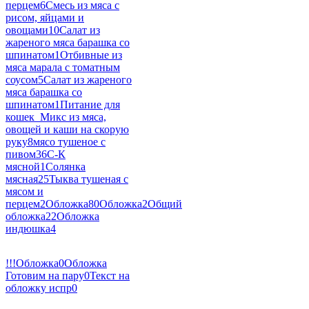
перцем
6
Смесь из мяса с
рисом, яйцами и
овощами
10
Салат из
жареного мяса барашка со
шпинатом
1
Отбивные из
мяса марала с томатным
соусом
5
Салат из жареного
мяса барашка со
шпинатом
1
Питание для
кошек_Микс из мяса,
овощей и каши на скорую
руку
8
мясо тушеное с
пивом
36
С-К
мясной
1
Солянка
мясная
25
Тыква тушеная с
мясом и
перцем
2
Обложка
80
Обложка
2
Общий
обложка
22
Обложка
индюшка
4
!!!Обложка
0
Обложка
Готовим на пару
0
Текст на
обложку испр
0