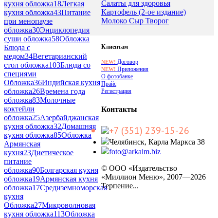
Салаты для здоровья
кухня обложка
18
Легкая
Картофель (2-ое издание)
кухня обложка
43
Питание
Молоко Сыр Творог
при менопаузе
обложка
30
Энциклопедия
суши обложка
58
Обложка
Клиентам
Блюда с
медом
34
Вегетарианский
Договор
NEW!
стол обложка
103
Блюда со
Приложения
NEW!
специями
О фотобанке
Обложка
36
Индийская кухня
Прайс
обложка
26
Времена года
Регистрация
обложка
83
Молочные
коктейли
Контакты
обложка
25
Азербайджанская
кухня обложка
32
Домашняя
+7 (351) 239-15-26
кухня обложка
85
Обложка
Челябинск, Карла Маркса 38
Армянская
foto@arkaim.biz
кухня
23
Диетическое
питание
© ООО «Издательство
обложка
90
Болгарская кухня
«Миллион Меню», 2007—2026
обложка
19
Армянская кухня
Терпение...
обложка
17
Средиземноморская
кухня
Обложка
27
Микроволновая
кухня обложка
113
Обложка