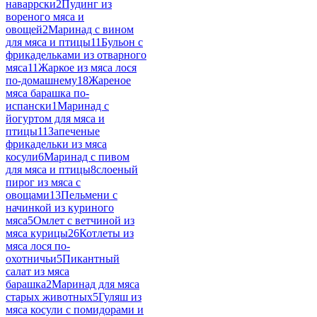
наваррски
2
Пудинг из
вореного мяса и
овощей
2
Маринад с вином
для мяса и птицы
11
Бульон с
фрикадельками из отварного
мяса
11
Жаркое из мяса лося
по-домашнему
18
Жареное
мяса барашка по-
испански
1
Маринад с
йогуртом для мяса и
птицы
11
Запеченые
фрикадельки из мяса
косули
6
Маринад с пивом
для мяса и птицы
8
слоеный
пирог из мяса с
овощами
13
Пельмени с
начинкой из куриного
мяса
5
Омлет с ветчиной из
мяса курицы
26
Котлеты из
мяса лося по-
охотничьи
5
Пикантный
салат из мяса
барашка
2
Маринад для мяса
старых животных
5
Гуляш из
мяса косули с помидорами и