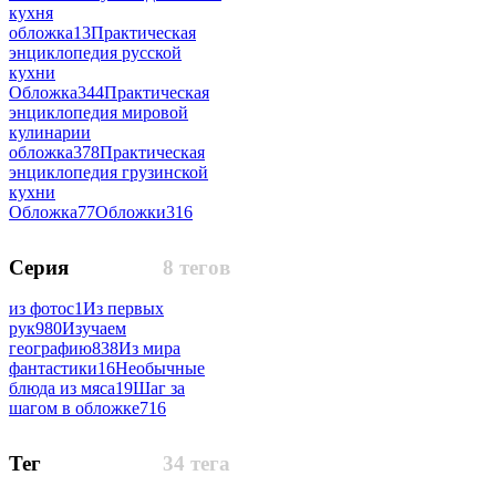
кухня
обложка
13
Практическая
энциклопедия русской
кухни
Обложка
344
Практическая
энциклопедия мировой
кулинарии
обложка
378
Практическая
энциклопедия грузинской
кухни
Обложка
77
Обложки
316
Серия
8 тегов
из фотос
1
Из первых
рук
980
Изучаем
географию
838
Из мира
фантастики
16
Необычные
блюда из мяса
19
Шаг за
шагом в обложке
716
Тег
34 тега