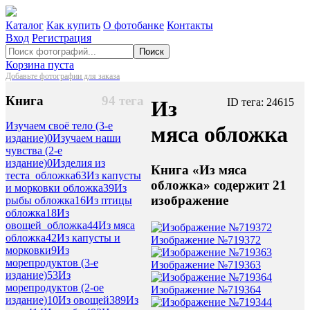
Каталог
Как купить
О фотобанке
Контакты
Вход
Регистрация
Поиск
Корзина пуста
Добавьте фотографии для заказа
Книга
94 тега
Из
ID тега: 24615
Изучаем своё тело (3-е
мяса обложка
издание)
0
Изучаем наши
чувства (2-е
издание)
0
Изделия из
Книга «Из мяса
теста_обложка
63
Из капусты
обложка» содержит 21
и морковки обложка
39
Из
изображение
рыбы обложка
16
Из птицы
обложка
18
Из
овощей_обложка
44
Из мяса
обложка
42
Из капусты и
Изображение №719372
морковки
9
Из
морепродуктов (3-е
Изображение №719363
издание)
53
Из
морепродуктов (2-ое
Изображение №719364
издание)
10
Из овощей
389
Из