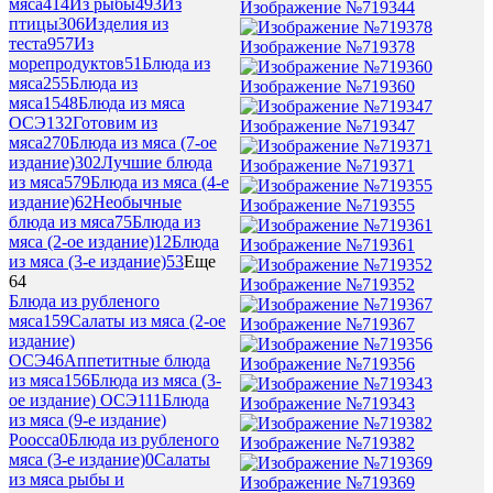
мяса
414
Из рыбы
493
Из
Изображение №719344
птицы
306
Изделия из
теста
957
Из
Изображение №719378
морепродуктов
51
Блюда из
мяса
255
Блюда из
Изображение №719360
мяса
1548
Блюда из мяса
ОСЭ
132
Готовим из
Изображение №719347
мяса
270
Блюда из мяса (7-ое
издание)
302
Лучшие блюда
Изображение №719371
из мяса
579
Блюда из мяса (4-е
издание)
62
Необычные
Изображение №719355
блюда из мяса
75
Блюда из
мяса (2-ое издание)
12
Блюда
Изображение №719361
из мяса (3-е издание)
53
Еще
64
Изображение №719352
Блюда из рубленого
мяса
159
Салаты из мяса (2-ое
Изображение №719367
издание)
ОСЭ
46
Аппетитные блюда
Изображение №719356
из мяса
156
Блюда из мяса (3-
ое издание) ОСЭ
111
Блюда
Изображение №719343
из мяса (9-е издание)
Роосса
0
Блюда из рубленого
Изображение №719382
мяса (3-е издание)
0
Салаты
из мяса рыбы и
Изображение №719369