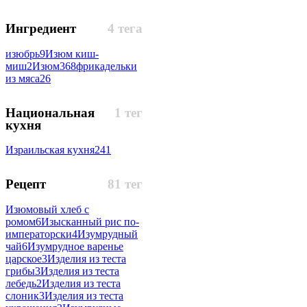
Ингредиент
4 тега
изюбрь
9
Изюм киш-
миш
2
Изюм
368
фрикадельки
из мяса
26
Национальная
1 тег
кухня
Израильская кухня
241
Рецепт
81 тег
Изюмовый хлеб с
ромом
6
Изысканный рис по-
императорски
4
Изумрудный
чай
6
Изумрудное варенье
царское
3
Изделия из теста
грибы
3
Изделия из теста
лебедь
2
Изделия из теста
слоник
3
Изделия из теста