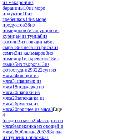
из макарон
6
из
баранины
10
из море
прдуктов
10
из
гребешков
14
из море
продуктов
36
из
помидоров
7
из огурцов
7
из
курицы
4
из тунца
8
из
фасоли
3
из говядины
6
из
сыра
18
из леса
1
из риса
3
из
семги
3
из кальмаров
3
из
помидор
1
из креветок
18
из
языка
5
из творога
13
из
фотостудии
293222
суп из
мяса
24
клецки из
мяса
31
шашлык из
мяса
18
поджарка из
мяса
20
шарики из
мяса
20
запеканка из
мяса
26
рулеты из
мяса
20
горячее из мяса
3
Еще
4
блюдо из мяса
254
ассорти из
мяса
9
запеканка из овощей и
мяса
26
Обложка
20538
Блюда
из тушенки обложка
1