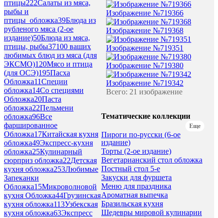
птицы
222
Салаты из мяса,
рыбы и
Изображение №719366
птицы_обложка
39
Блюда из
рубленого мяса (2-ое
Изображение №719368
издание)
50
Блюда из мяса,
птицы, рыбы
37
100 ваших
Изображение №719351
любимых блюд из мяса (для
ЭКСМО)
120
Мясо и птица
Изображение №719380
(для ОСЭ)
195
Пасха
Обложка
11
Специи
Изображение №719342
обложка
14
Со специями
Всего: 21 изображение
Обложка
20
Паста
обложка
22
Пельмени
Тематические коллекции
обложка
96
Все
фаршированное
Еще
Обложка
17
Китайская кухня
Пироги по-русски (6-ое
издание)
обложка
49
Экспресс-кухня
Торты (2-ое издание)
обложка
25
Кулинарный
Вегетарианский стол обложка
сюрприз обложка
22
Детская
Постный стол 5-е
кухня обложка
253
Любимые
Закуски для фуршета
Запеканки
Меню для праздника
Обложка
15
Микроволновой
Ароматная выпечка
кухня Обложка
44
Грузинская
Бразильская кухня
кухня обложка
113
Узбекская
Шедевры мировой кулинарии
кухня обложка
63
Экспресс