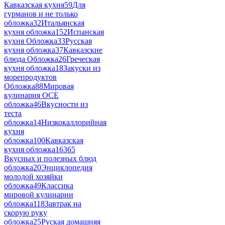
Кавказская кухня
59
Для
гурманов и не только
обложка
32
Итальянская
кухня обложка
152
Испанская
кухня Обложка
33
Русская
кухня обложка
37
Кавказские
блюда Обложка
26
Греческая
кухня обложка
18
Закуски из
морепродуктов
Обложка
88
Мировая
кулинария ОСЕ
обложка
46
Вкусности из
теста
обложка
14
Низкокаллорийная
кухня
обложка
100
Кавказская
кухня обложка
16
365
Вкусных и полезных блюд
обложка
20
Энциклопедия
молодой хозяйки
обложка
49
Классика
мировой кулинарии
обложка
118
Завтрак на
скорую руку
обложка
25
Руская домашняя