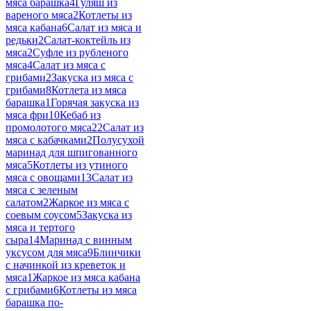
мяса барашка
4
Гуляш из
вареного мяса
2
Котлеты из
мяса кабана
6
Салат из мяса и
редьки
2
Салат-коктейль из
мяса
2
Суфле из рубленого
мяса
4
Салат из мяса с
грибами
2
Закуска из мяса с
грибами
8
Котлета из мяса
барашка
1
Горячая закуска из
мяса фри
10
Кебаб из
промолотого мяса
22
Салат из
мяса с кабачками
2
Полусухой
маринад для шпигованного
мяса
5
Котлеты из утиного
мяса с овощами
13
Салат из
мяса с зеленым
салатом
2
Жаркое из мяса с
соевым соусом
5
Закуска из
мяса и тертого
сыра
14
Маринад с винным
уксусом для мяса
9
Блинчики
с начинкой из креветок и
мяса
1
Жаркое из мяса кабана
с грибами
6
Котлеты из мяса
барашка по-