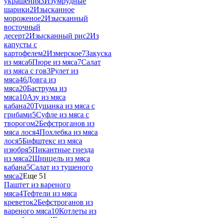
украшения
3
Изумрудные
шарики
2
Изысканное
мороженое
2
Изысканный
восточный
десерт
2
Изысканный рис
2
Из
капусты с
картофелем
2
Измерское
7
Закуска
из мяса
6
Пюре из мяса
7
Салат
из мяса с гов
3
Рулет из
мяса
46
Довга из
мяса
20
Баструма из
мяса
10
Азу из мяса
кабана
20
Тушанка из мяса с
грибами
5
Суфле из мяса с
творогом
2
Бефстроганов из
мяса лося
4
Похлебка из мяса
лося
5
Бифштекс из мяса
изюбря
5
Пикантные гнезда
из мяса
2
Шницель из мяса
кабана
5
Салат из тушеного
мяса
2
Еще 51
Паштет из вареного
мяса
4
Тефтели из мяса
креветок
2
Бефстроганов из
вареного мяса
10
Котлеты из