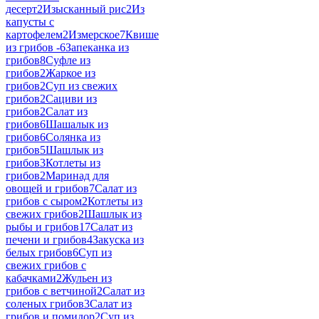
десерт
2
Изысканный рис
2
Из
капусты с
картофелем
2
Измерское
7
Квише
из грибов -
6
Запеканка из
грибов
8
Суфле из
грибов
2
Жаркое из
грибов
2
Суп из свежих
грибов
2
Сациви из
грибов
2
Салат из
грибов
6
Шашалык из
грибов
6
Солянка из
грибов
5
Шашлык из
грибов
3
Котлеты из
грибов
2
Маринад для
овощей и грибов
7
Салат из
грибов с сыром
2
Котлеты из
свежих грибов
2
Шашлык из
рыбы и грибов
17
Салат из
печени и грибов
4
Закуска из
белых грибов
6
Суп из
свежих грибов с
кабачками
2
Жульен из
грибов с ветчиной
2
Салат из
соленых грибов
3
Салат из
грибов и помидор
2
Суп из