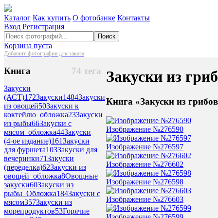
Каталог
Как купить
О фотобанке
Контакты
Вход
Регистрация
Поиск
Корзина пуста
Добавьте фотографии для заказа
Книга
74 тега
Закуски из гри
Закуски
(АСТ)
172
Закуски
1484
Закуски
Книга «Закуски из грибо
из овощей
50
Закуски к
коктейлю_обложка
23
Закуски
из рыбы
66
Закуски с
Изображение №276590
мясом_обложка
44
Закуски
(4-ое издание)
161
Закуски
Изображение №276597
для фуршета
103
Закуски для
вечеринки
71
Закуски
Изображение №276602
(переделка)
62
Закуски из
овощей_обложка
8
Овощные
Изображение №276598
закуски
60
Закуски из
рыбы_Обложка
184
Закуски с
Изображение №276603
мясом
357
Закуски из
морепродуктов
53
Горячие
Изображение №276599