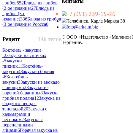
Контакты
грибов
552
Блюда из грибов
(2-ое издание)
27
Блюда из
+7 (351) 239-15-26
грибов (3-е
издание)
336
Блюда из грибов
Челябинск, Карла Маркса 38
(3-ое издание) Роосса
0
foto@arkaim.biz
© ООО «Издательство «Миллион
Рецепт
146 тегов
Терпение...
Коктейль - закуски
-
2
Закуски на спичках
-
5
закуски
пикник
11
Коктейль-
закуски
4
Закуски сборная
-
6
Коктейль -
закуски
3
Закуски из авокадо
с овощами
2
Закуски из
вареной баранины
8
Закуска
грибная поляна
12
Закуска из
сладкого перца с
тапенадой
20
Закуска с
кальмарами и
чесноком
2
Закуска с
перепелиными
яйцами
6
Горячая закуска из