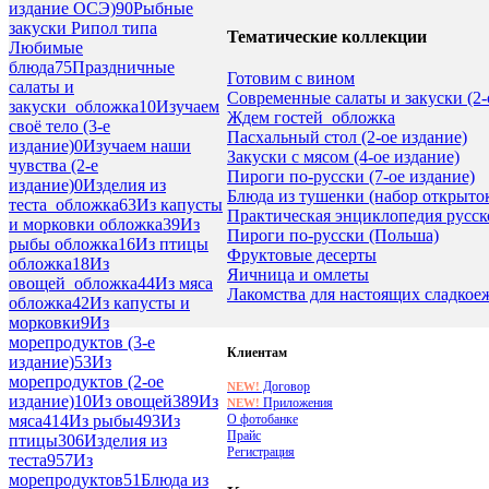
издание ОСЭ)
90
Рыбные
закуски Рипол типа
Тематические коллекции
Любимые
блюда
75
Праздничные
Готовим с вином
салаты и
Современные салаты и закуски (2
закуски_обложка
10
Изучаем
Ждем гостей_обложка
своё тело (3-е
Пасхальный стол (2-ое издание)
издание)
0
Изучаем наши
Закуски с мясом (4-ое издание)
чувства (2-е
Пироги по-русски (7-ое издание)
издание)
0
Изделия из
Блюда из тушенки (набор открыто
теста_обложка
63
Из капусты
Практическая энциклопедия русск
и морковки обложка
39
Из
Пироги по-русски (Польша)
рыбы обложка
16
Из птицы
Фруктовые десерты
обложка
18
Из
Яичница и омлеты
овощей_обложка
44
Из мяса
Лакомства для настоящих сладкое
обложка
42
Из капусты и
морковки
9
Из
морепродуктов (3-е
Клиентам
издание)
53
Из
морепродуктов (2-ое
Договор
NEW!
издание)
10
Из овощей
389
Из
Приложения
NEW!
О фотобанке
мяса
414
Из рыбы
493
Из
Прайс
птицы
306
Изделия из
Регистрация
теста
957
Из
морепродуктов
51
Блюда из