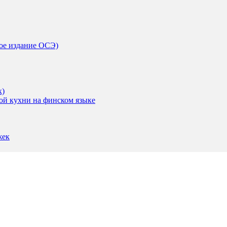
-ое издание ОСЭ)
к)
ой кухни на финском языке
жек