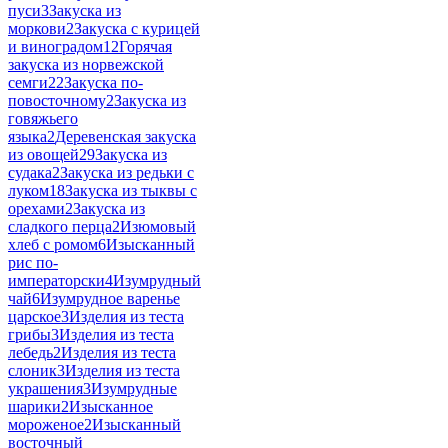
пуси
3
Закуска из
моркови
2
Закуска с курицей
и виноградом
12
Горячая
закуска из норвежской
семги
22
Закуска по-
повосточному
2
Закуска из
говяжьего
языка
2
Деревенская закуска
из овощей
29
Закуска из
судака
2
Закуска из редьки с
луком
18
Закуска из тыквы с
орехами
2
Закуска из
сладкого перца
2
Изюмовый
хлеб с ромом
6
Изысканный
рис по-
императорски
4
Изумрудный
чай
6
Изумрудное варенье
царское
3
Изделия из теста
грибы
3
Изделия из теста
лебедь
2
Изделия из теста
слоник
3
Изделия из теста
украшения
3
Изумрудные
шарики
2
Изысканное
мороженое
2
Изысканный
восточный