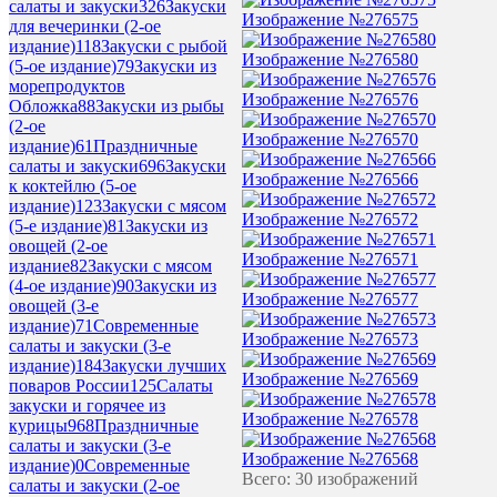
салаты и закуски
326
Закуски
Изображение №276575
для вечеринки (2-ое
издание)
118
Закуски с рыбой
Изображение №276580
(5-ое издание)
79
Закуски из
морепродуктов
Изображение №276576
Обложка
88
Закуски из рыбы
(2-ое
Изображение №276570
издание)
61
Праздничные
салаты и закуски
696
Закуски
Изображение №276566
к коктейлю (5-ое
издание)
123
Закуски с мясом
Изображение №276572
(5-е издание)
81
Закуски из
овощей (2-ое
Изображение №276571
издание
82
Закуски с мясом
(4-ое издание)
90
Закуски из
Изображение №276577
овощей (3-е
издание)
71
Современные
Изображение №276573
салаты и закуски (3-е
издание)
184
Закуски лучших
Изображение №276569
поваров России
125
Салаты
закуски и горячее из
Изображение №276578
курицы
968
Праздничные
салаты и закуски (3-е
Изображение №276568
издание)
0
Современные
Всего: 30 изображений
салаты и закуски (2-ое