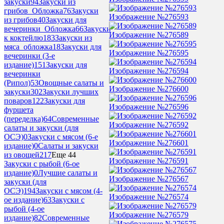
закуски
94
Закуски из
грибов_Обложка
76
Закуски
Изображение №276593
из грибов
40
Закуски для
вечеринки_Обложка
66
Закуски
Изображение №276589
к коктейлю
183
Закуски из
мяса_обложка
18
Закуски для
Изображение №276595
вечеринки (3-е
издание)
151
Закуски для
Изображение №276594
вечеринки
(Рипол)
53
Овощные салаты и
Изображение №276600
закуски
302
Закуски лучших
поваров
122
Закуски для
Изображение №276596
фуршета
(переделка)
64
Современные
Изображение №276592
салаты и закуски (для
ОСЭ)
0
Закуски с мясом (6-е
Изображение №276601
издание)
0
Салаты и закуски
из овощей
217
Еще 44
Изображение №276591
Закуски с рыбой (6-ое
издание)
0
Лучшие салаты и
Изображение №276567
закуски (для
ОСЭ)
194
Закуски с мясом (4-
Изображение №276574
ое издание)
63
Закуски с
рыбой (4-ое
Изображение №276579
издание)
82
Современные