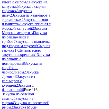
языка с сыром
20
Закуска из
капусты
2
Закуска с сырная
горячая
4
Закуска к
пиву
2
Закуска из кальмаров в
тарталетках
2
Закуска из яиц
и паштета
2
Закуска грибная с
морской капустой
2
Закуска
Морское ассорти
14
Закуска
из баклажанов и
грибов
7
Закуска из цыпленка
под горячим соусом
6
Сырная
закуска
17
Делекатесная
закуска на крекерах
1
Закуска
из лаваша с
помидорами
8
Закуска из
корейки с
черносливом
2
Закуска
Домино
9
Закуска из
кальмаров с
курицей
2
Закуска с
бароаниной
6
Еще 116
Закуска из соленой
семги
25
Закуска из
сырка
4
Закуска из лососевой
рыбы
2
Закуска Муси-