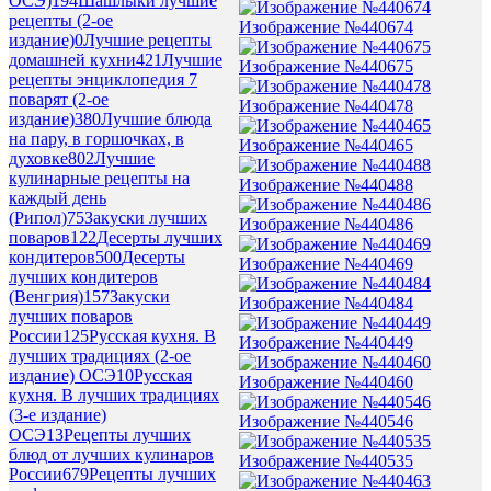
ОСЭ)
194
Шашлыки лучшие
рецепты (2-ое
Изображение №440674
издание)
0
Лучшие рецепты
домашней кухни
421
Лучшие
Изображение №440675
рецепты энциклопедия 7
поварят (2-ое
Изображение №440478
издание)
380
Лучшие блюда
на пару, в горшочках, в
Изображение №440465
духовке
802
Лучшие
кулинарные рецепты на
Изображение №440488
каждый день
(Рипол)
75
Закуски лучших
Изображение №440486
поваров
122
Десерты лучших
кондитеров
500
Десерты
Изображение №440469
лучших кондитеров
(Венгрия)
157
Закуски
Изображение №440484
лучших поваров
России
125
Русская кухня. В
Изображение №440449
лучших традициях (2-ое
издание) ОСЭ
10
Русская
Изображение №440460
кухня. В лучших традициях
(3-е издание)
Изображение №440546
ОСЭ
13
Рецепты лучших
блюд от лучших кулинаров
Изображение №440535
России
679
Рецепты лучших