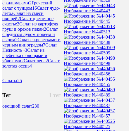
Изображение №440529
с кальмарами
2
Греческий
салат с тунцом
16
Салат чудо-
Изображение №440443
лето
2
Салат из смеси
овощей
2
Салат цветочное
Изображение №440445
счастье
2
Салат из картофеля
груш и орехов пекан
2
Салат
Изображение №440513
с редисом луком-пореем и
сыром
2
Салат с креветками и
Изображение №440438
черным виноградом
7
Салат
Нежность -
3
Салат из
Изображение №440509
гребешка с овощами и
яблоками
2
Салат лена
2
Салат
Изображение №440498
золотая осень
4
Изображение №440456
Салаты
25
Изображение №440455
Тег
1 тег
Изображение №440489
Изображение №440437
овощной салат
230
Изображение №440457
Изображение №440525