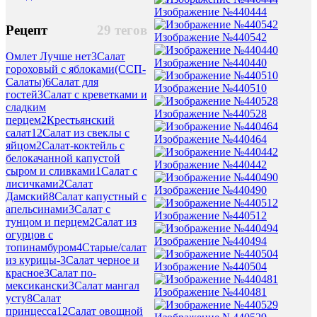
Изображение №440444
Рецепт
29 тегов
Изображение №440542
Омлет Лучше нет
3
Салат
Изображение №440440
гороховый с яблоками(ССП-
Салаты)
6
Салат для
Изображение №440510
гостей
3
Салат с креветками и
сладким
Изображение №440528
перцем
2
Крестьянский
салат
12
Салат из свеклы с
Изображение №440464
яйцом
2
Салат-коктейль с
белокачанной капустой
Изображение №440442
сыром и сливками
1
Салат с
лисичками
2
Салат
Изображение №440490
Дамский
8
Салат капустный с
апельсинами
3
Салат с
Изображение №440512
тунцом и перцем
2
Салат из
огурцов с
Изображение №440494
топинамбуром
4
Старые/салат
из курицы-
3
Салат черное и
Изображение №440504
красное
3
Салат по-
мексикански
3
Салат мангал
Изображение №440481
усту
8
Салат
принцесса
12
Салат овощной