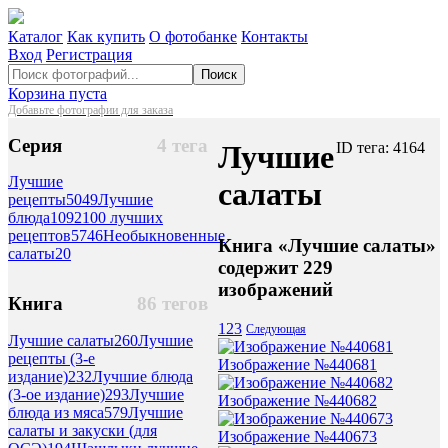
Каталог
Как купить
О фотобанке
Контакты
Вход
Регистрация
Поиск
Корзина пуста
Добавьте фотографии для заказа
Серия
4 тега
Лучшие
ID тега: 4164
Лучшие
салаты
рецепты
5049
Лучшие
блюда
1092
100 лучших
рецептов
5746
Необыкновенные
Книга «Лучшие салаты»
салаты
20
содержит 229
изображений
Книга
86 тегов
1
2
3
Следующая
Лучшие салаты
260
Лучшие
рецепты (3-е
Изображение №440681
издание)
232
Лучшие блюда
(3-ое издание)
293
Лучшие
Изображение №440682
блюда из мяса
579
Лучшие
салаты и закуски (для
Изображение №440673