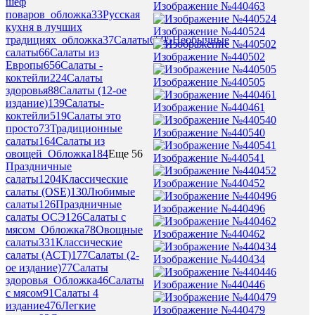
шеф
Изображение №440463
поваров_обложка
33
Русская
кухня в лучших
Изображение №440524
традициях_обложка
37
Салаты
6595
Необычные
салаты
66
Салаты из
Изображение №440502
Европы
656
Салаты -
коктейли
224
Салаты
Изображение №440505
здоровья
88
Салаты (12-ое
издание)
139
Салаты-
Изображение №440461
коктейли
519
Салаты это
просто
73
Традиционные
Изображение №440540
салаты
164
Салаты из
овощей_Обложка
184
Еще 56
Изображение №440541
Праздничные
салаты
1204
Классические
Изображение №440452
салаты (OSE)
130
Любимые
салаты
126
Праздничные
Изображение №440496
салаты ОСЭ
126
Салаты с
мясом_Обложка
78
Овощные
Изображение №440462
салаты
331
Классические
салаты (АСТ)
177
Салаты (2-
Изображение №440434
ое издание)
77
Салаты
здоровья_Обложка
46
Салаты
Изображение №440446
с мясом
91
Салаты 4
издание
476
Легкие
Изображение №440479