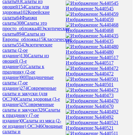
салаты
93
Салаты из
овощей
154
Салаты для
Изображение №440545
здоровья
102
Корейские
салаты
64
Фьюжн
Изображение №440459
салаты
308
Салаты это
просто_обложка
40
Экзотические
Изображение №440468
салаты
894
Салаты из
Европы_обложка
15
Классические
Изображение №440435
салаты
554
Экзотические
салаты (2-ое
Изображение №440480
издание)
136
Салаты из
овощей (3-е
Изображение №440517
издание)
51
Салаты к
празднику (2-ое
Изображение №440472
издание)
90
Праздничные
салаты (7-ое
Изображение №440501
издание)
274
Современные
салаты и закуски (для
Изображение №440473
ОСЭ)
0
Салаты здоровья (3-е
издание)
27
Современные
Изображение №440470
салаты и закуски
326
Салаты
к празднику (7-ое
Изображение №440492
издание)
0
Салаты из мяса (2-
ое издание) ОСЭ
46
Овощные
Изображение №440521
салаты и