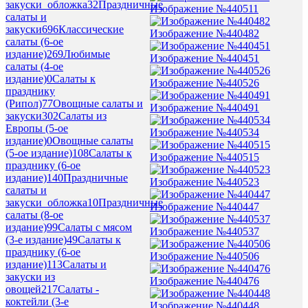
закуски_обложка
32
Праздничные
Изображение №440511
салаты и
закуски
696
Классические
Изображение №440482
салаты (6-ое
издание)
269
Любимые
Изображение №440451
салаты (4-ое
издание)
0
Салаты к
Изображение №440526
празднику
(Рипол)
77
Овощные салаты и
Изображение №440491
закуски
302
Салаты из
Европы (5-ое
Изображение №440534
издание)
0
Овощные салаты
(5-ое издание)
108
Салаты к
Изображение №440515
празднику (6-ое
издание)
140
Праздничные
Изображение №440523
салаты и
закуски_обложка
10
Праздничные
Изображение №440447
салаты (8-ое
издание)
99
Салаты с мясом
Изображение №440537
(3-е издание)
49
Салаты к
празднику (6-ое
Изображение №440506
издание)
113
Салаты и
закуски из
Изображение №440476
овощей
217
Салаты -
коктейли (3-е
Изображение №440448