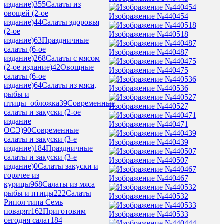
издание)
355
Салаты из
овощей (2-ое
Изображение №440454
издание)
44
Салаты здоровья
(2-ое
Изображение №440518
издание)
63
Праздничные
салаты (6-ое
Изображение №440487
издание)
268
Салаты с мясом
(2-ое издание)
42
Овощные
Изображение №440475
салаты (6-ое
издание)
64
Салаты из мяса,
Изображение №440536
рыбы и
птицы_обложка
39
Современные
Изображение №440527
салаты и закуски (2-ое
издание
Изображение №440471
ОСЭ)
90
Современные
салаты и закуски (3-е
Изображение №440439
издание)
184
Праздничные
салаты и закуски (3-е
Изображение №440507
издание)
0
Салаты закуски и
горячее из
Изображение №440467
курицы
968
Салаты из мяса
рыбы и птицы
222
Салаты
Изображение №440532
Рипол типа Семь
поварят
162
Приготовим
Изображение №440533
сегодня салат
184