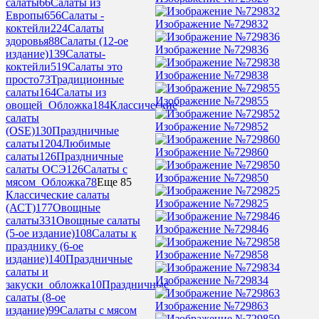
салаты
66
Салаты из
Европы
656
Салаты -
Изображение №729832
коктейли
224
Салаты
здоровья
88
Салаты (12-ое
Изображение №729836
издание)
139
Салаты-
коктейли
519
Салаты это
Изображение №729838
просто
73
Традиционные
салаты
164
Салаты из
Изображение №729855
овощей_Обложка
184
Классические
салаты
Изображение №729852
(OSE)
130
Праздничные
салаты
1204
Любимые
Изображение №729860
салаты
126
Праздничные
салаты ОСЭ
126
Салаты с
Изображение №729850
мясом_Обложка
78
Еще 85
Классические салаты
Изображение №729825
(АСТ)
177
Овощные
салаты
331
Овощные салаты
Изображение №729846
(5-ое издание)
108
Салаты к
празднику (6-ое
Изображение №729858
издание)
140
Праздничные
салаты и
Изображение №729834
закуски_обложка
10
Праздничные
салаты (8-ое
Изображение №729863
издание)
99
Салаты с мясом