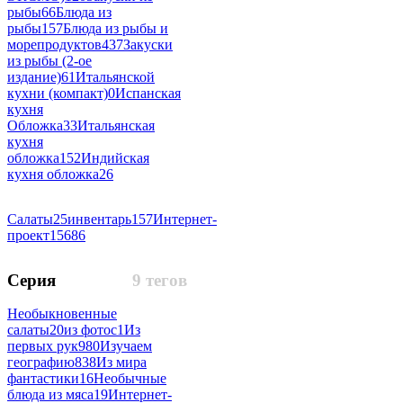
рыбы
66
Блюда из
рыбы
157
Блюда из рыбы и
морепродуктов
437
Закуски
из рыбы (2-ое
издание)
61
Итальянской
кухни (компакт)
0
Испанская
кухня
Обложка
33
Итальянская
кухня
обложка
152
Индийская
кухня обложка
26
Салаты
25
инвентарь
157
Интернет-
проект
15686
Серия
9 тегов
Необыкновенные
салаты
20
из фотос
1
Из
первых рук
980
Изучаем
географию
838
Из мира
фантастики
16
Необычные
блюда из мяса
19
Интернет-