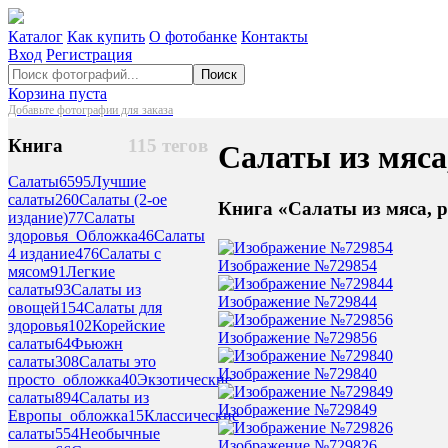
Каталог
Как купить
О фотобанке
Контакты
Вход
Регистрация
Поиск
Корзина пуста
Добавьте фотографии для заказа
Книга
115 тегов
Салаты из мяс
Салаты
6595
Лучшие
салаты
260
Салаты (2-ое
Книга «Салаты из мяса, 
издание)
77
Салаты
здоровья_Обложка
46
Салаты
4 издание
476
Салаты с
Изображение №729854
мясом
91
Легкие
салаты
93
Салаты из
Изображение №729844
овощей
154
Салаты для
здоровья
102
Корейские
Изображение №729856
салаты
64
Фьюжн
салаты
308
Салаты это
Изображение №729840
просто_обложка
40
Экзотические
салаты
894
Салаты из
Изображение №729849
Европы_обложка
15
Классические
салаты
554
Необычные
Изображение №729826