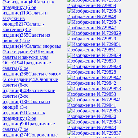
(3-е издание)
49
Салаты к
Изображение №729859
празднику (6-ое
издание)
113
Салаты и
Изображение №729848
закуски из
овощей
217
Салаты -
Изображение №729847
коктейли (3-е
издание)
355
Салаты из
Изображение №729829
овощей (2-ое
издание)
44
Салаты здоровья
Изображение №729851
(2-ое издание)
63
Лучшие
салаты и закуски (для
Изображение №729839
ОСЭ)
194
Праздничные
салаты (6-ое
Изображение №729828
издание)
268
Салаты с мясом
(2-ое издание)
42
Овощные
Изображение №729842
салаты (6-ое
издание)
64
Экзотические
Изображение №729853
салаты (2-ое
издание)
136
Салаты из
Изображение №729841
овощей (3-е
издание)
51
Салаты к
Изображение №729830
празднику (2-ое
издание)
90
Праздничные
Изображение №729843
салаты (7-ое
издание)
274
Современные