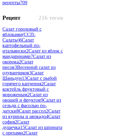
рецепты
709
Рецепт
216 тегов
Салат гороховый с
яблоками(ССП-
Салаты)
6
Салат
картофельный по-
итальянски
2
Салат из яблок с
мандаринами
7
Салат из
окорока
2
Салат
рисов
3
Весенний салат из
одуванчиков
3
Салат
Шаньдун
13
Салат с рыбой
горячего капчения
2
Салат
коктейль фруктовый с
мороженым
2
Салат из
овощей и фруктов
9
Салат из
сельди с фасолью по-
датски
8
Салат рассол
2
Салат
из курицы и авокадо
4
Салат
софия
2
Салат
душечка
15
Салат из шпината
с орехами
2
Салат