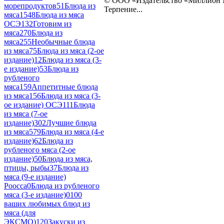
© ООО «Издательство «Миллион
морепродуктов
51
Блюда из
Терпение...
мяса
1548
Блюда из мяса
ОСЭ
132
Готовим из
мяса
270
Блюда из
мяса
255
Необычные блюда
из мяса
75
Блюда из мяса (2-ое
издание)
12
Блюда из мяса (3-
е издание)
53
Блюда из
рубленого
мяса
159
Аппетитные блюда
из мяса
156
Блюда из мяса (3-
ое издание) ОСЭ
111
Блюда
из мяса (7-ое
издание)
302
Лучшие блюда
из мяса
579
Блюда из мяса (4-е
издание)
62
Блюда из
рубленого мяса (2-ое
издание)
50
Блюда из мяса,
птицы, рыбы
37
Блюда из
мяса (9-е издание)
Роосса
0
Блюда из рубленого
мяса (3-е издание)
0
100
ваших любимых блюд из
мяса (для
ЭКСМО)
120
Закуски из