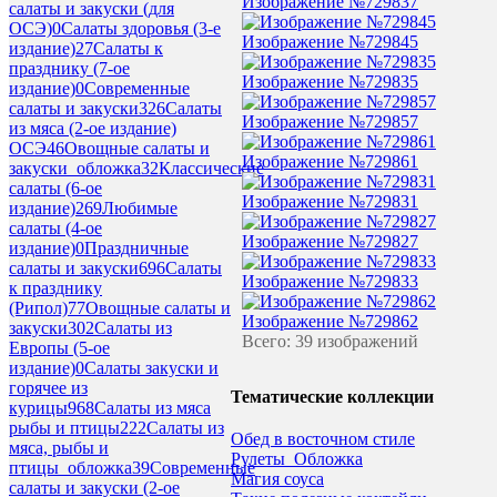
Изображение №729837
салаты и закуски (для
ОСЭ)
0
Салаты здоровья (3-е
Изображение №729845
издание)
27
Салаты к
празднику (7-ое
Изображение №729835
издание)
0
Современные
салаты и закуски
326
Салаты
Изображение №729857
из мяса (2-ое издание)
ОСЭ
46
Овощные салаты и
Изображение №729861
закуски_обложка
32
Классические
салаты (6-ое
Изображение №729831
издание)
269
Любимые
салаты (4-ое
Изображение №729827
издание)
0
Праздничные
салаты и закуски
696
Салаты
Изображение №729833
к празднику
(Рипол)
77
Овощные салаты и
Изображение №729862
закуски
302
Салаты из
Всего: 39 изображений
Европы (5-ое
издание)
0
Салаты закуски и
горячее из
Тематические коллекции
курицы
968
Салаты из мяса
рыбы и птицы
222
Салаты из
Обед в восточном стиле
мяса, рыбы и
Рулеты_Обложка
птицы_обложка
39
Современные
Магия соуса
салаты и закуски (2-ое