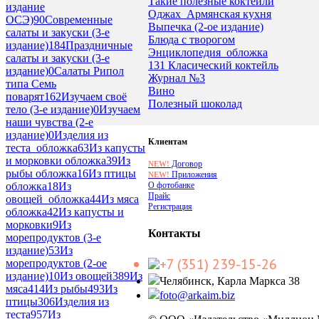
Такие полезные коктейли
издание
Оджах_Армянская кухня
ОСЭ)
90
Современные
Выпечка (2-ое издание)
салаты и закуски (3-е
Блюда с творогом
издание)
184
Праздничные
Энциклопедия_обложка
салаты и закуски (3-е
131 Класический коктейль
издание)
0
Салаты Рипол
Журнал №3
типа Семь
Вино
поварят
162
Изучаем своё
Полезный шоколад
тело (3-е издание)
0
Изучаем
наши чувства (2-е
издание)
0
Изделия из
Клиентам
теста_обложка
63
Из капусты
и морковки обложка
39
Из
Договор
NEW!
рыбы обложка
16
Из птицы
Приложения
NEW!
О фотобанке
обложка
18
Из
Прайс
овощей_обложка
44
Из мяса
Регистрация
обложка
42
Из капусты и
морковки
9
Из
Контакты
морепродуктов (3-е
издание)
53
Из
+7 (351) 239-15-26
морепродуктов (2-ое
издание)
10
Из овощей
389
Из
Челябинск, Карла Маркса 38
мяса
414
Из рыбы
493
Из
foto@arkaim.biz
птицы
306
Изделия из
теста
957
Из