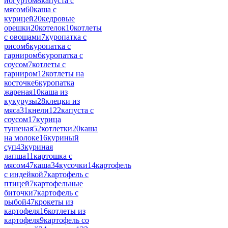
йогуртом
8
капуста с
мясом
60
каша с
курицей
20
кедровые
орешки
20
котелок
10
котлеты
с овощами
7
куропатка с
рисом
6
куропатка с
гарниром
6
куропатка с
соусом
7
котлеты с
гарниром
12
котлеты на
косточке
6
куропатка
жареная
10
каша из
кукурузы
28
клецки из
мяса
31
кнели
122
капуста с
соусом
17
курица
тушеная
52
котлетки
20
каша
на молоке
16
куриный
суп
43
куриная
лапша
11
картошка с
мясом
47
каша
34
кусочки
14
картофель
с индейкой
7
картофель с
птицей
7
картофельные
биточки
7
картофель с
рыбой
47
крокеты из
картофеля
16
котлеты из
картофеля
9
картофель со