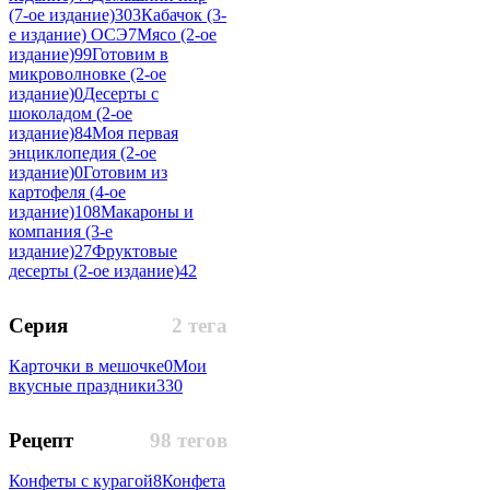
(7-ое издание)
303
Кабачок (3-
е издание) ОСЭ
7
Мясо (2-ое
издание)
99
Готовим в
микроволновке (2-ое
издание)
0
Десерты с
шоколадом (2-ое
издание)
84
Моя первая
энциклопедия (2-ое
издание)
0
Готовим из
картофеля (4-ое
издание)
108
Макароны и
компания (3-е
издание)
27
Фруктовые
десерты (2-ое издание)
42
Серия
2 тега
Карточки в мешочке
0
Мои
вкусные праздники
330
Рецепт
98 тегов
Конфеты с курагой
8
Конфета