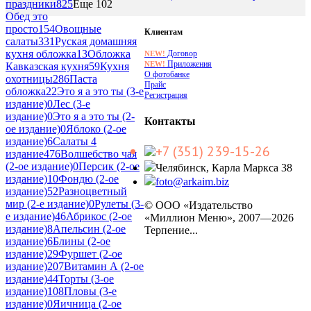
праздники
825
Еще 102
Обед это
просто
154
Овощные
Клиентам
салаты
331
Руская домашняя
кухня обложка
13
Обложка
Договор
NEW!
Приложения
NEW!
Кавказская кухня
59
Кухня
О фотобанке
охотницы
286
Паста
Прайс
обложка
22
Это я а это ты (3-е
Регистрация
издание)
0
Лес (3-е
издание)
0
Это я а это ты (2-
Контакты
ое издание)
0
Яблоко (2-ое
издание)
6
Салаты 4
+7 (351) 239-15-26
издание
476
Волшебство чая
(2-ое издание)
0
Персик (2-ое
Челябинск, Карла Маркса 38
издание)
10
Фондю (2-ое
foto@arkaim.biz
издание)
52
Разноцветный
мир (2-е издание)
0
Рулеты (3-
© ООО «Издательство
е издание)
46
Абрикос (2-ое
«Миллион Меню», 2007—2026
издание)
8
Апельсин (2-ое
Терпение...
издание)
6
Блины (2-ое
издание)
29
Фуршет (2-ое
издание)
207
Витамин А (2-ое
издание)
44
Торты (3-ое
издание)
108
Пловы (3-е
издание)
0
Яичница (2-ое