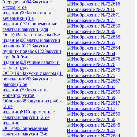
(переделка)
64
Закуски с
мясом (4-ое
Изображение №722616
издание)
90
Закуски для
вечеринки (3-е
Изображение №722671
издание)
151
Современные
салаты и закуски (для
Изображение №722630
ОСЭ)
0
Закуски с мясом (6-е
издание)
0
Салаты и закуски
Изображение №722655
из овощей
217
Закуски
лучших поваров
122
Закуски
Изображение №722664
с рыбой (6-ое
издание)
0
Лучшие салаты и
Изображение №722676
закуски (для
ОСЭ)
194
Закуски с мясом (4-
Изображение №722675
ое издание)
63
Закуски с
рыбой (5-ое
Изображение №722667
издание)
79
Закуски из
морепродуктов
Изображение №722659
Обложка
88
Закуски из рыбы
(2-ое
Изображение №722617
издание)
61
Современные
салаты и закуски (2-ое
Изображение №722650
издание
ОСЭ)
90
Современные
Изображение №722645
салаты и закуски (3-е