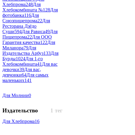
Хлебпрома
248
Для
Хлебокомбината №1
28
Для
фотобанка
116
Для
Союзпищепрома
22
Для
Ресторана Дзёдо
Суши
594
Для Рависа
49
Для
Пищепрома
22
Для ООО
Гарантия качества
122
Для
Миланора
79
Для
Издательства Арбуз
133
Для
Бурды
1024
Для 1-го
Хлебокомбината
41
Для вас
девочки
39
Для вас,
девчонки
64
Для самых
маленьких
141
Для Молнии
0
Издательство
1 тег
Для Хлебпрома
16