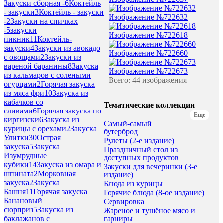
Закуски сборная -
6
Коктейль
- закуски
3
Коктейль - закуски
Изображение №722632
-
2
Закуски на спичках
-
5
закуски
Изображение №722618
пикник
11
Коктейль-
закуски
4
Закуски из авокадо
Изображение №722660
с овощами
2
Закуски из
вареной баранины
8
Закуска
Изображение №722673
из кальмаров с солеными
Всего: 44 изображения
огурцами
2
Горячая закуска
из мяса фри
10
Закуска из
кабачков со
Тематические коллекции
сливами
6
Горячая закуска по-
Еще
киргизски
6
Закуска из
Самый-самый
курицы с орехами
2
Закуска
бутерброд
Улитки
30
Острая
Рулеты (2-е издание)
закуска
5
Закуска
Праздничный стол из
Изумрудные
доступных продуктов
кубики
14
Закуска из омара и
Закуски для вечеринки (3-е
шпината
2
Морковная
издание)
закуска
2
Закуска
Блюда из курицы
Башня
11
Горячая закуска
Горячие блюда (8-ое издание)
Банановый
Сервировка
сюрприз
5
Закуска из
Жареное и тушёное мясо и
гарниры
баклажанов с