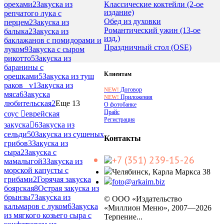
Классические коктейли (2-ое
орехами
2
Закуска из
издание)
репчатого лука с
Обед из духовки
перцем
2
Закуска из
Романтический ужин (13-ое
балыка
2
Закуска из
изд.)
баклажанов с помидорами и
Праздничный стол (OSE)
луком
9
Закуска с сыром
рикотто
5
Закуска из
баранины с
Клиентам
орешками
5
Закуска из туш
раков _v
1
Закуска из
Договор
NEW!
мяса
6
Закуска
Приложения
NEW!
любительская
2
Еще 13
О фотобанке
Прайс
соус еврейская
Регистрация
закуска
6
Закуска из
сельди
50
Закуска из сушеных
Контакты
грибов
3
Закуска из
сыра
2
Закуска с
+7 (351) 239-15-26
мамалыгой
3
Закуска из
морской капусты с
Челябинск, Карла Маркса 38
грибами
2
Горячая закуска
foto@arkaim.biz
боярская
8
Острая закуска из
брынзы
7
Закуска из
© ООО «Издательство
кальмаров с луком
6
Закуска
«Миллион Меню», 2007—2026
из мягкого козьего сыра с
Терпение...