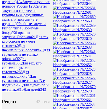
издание)
184
Закуски лучших
Изображение №722644
поваров России
125
Салаты
закуски и горячее из
Изображение №722681
курицы
968
Праздничные
салаты и закуски (3-е
Изображение №722669
издание)
0
Рыбные закуски
Рипол типа Любимые
Изображение №722639
блюда
75
Горячии
закуски_Обложка
21
Для тех
Изображение №722620
кто совсем не умеет
готовить
0
Для
Изображение №722633
начинающих_обложка
20
Для
гурманов и не только
Изображение №722641
обложка
32
Для
гурмана
630
Для тех, кто
Изображение №722652
совсем не умеет
готовить
265
Для
Изображение №722628
начинающих
734
Для
гурманов и не только (3-е
Изображение №722627
издание)
423
Для гурманов и
не только
810
Для детей
343
Изображение №722670
Изображение №722661
Рецепт
43 тега
Изображение №722637