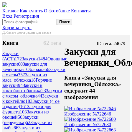
Каталог
Как купить
О фотобанке
Контакты
Вход
Регистрация
Поиск
Корзина пуста
Добавьте фотографии для заказа
Книга
62 тега
ID тега: 24679
Закуски для
Закуски
(АСТ)
172
Закуски
1484
Овощные
вечеринки_Обл
закуски
60
Закуски для
вечеринки_Обложка
66
Закуски
с мясом
357
Закуски из
Книга «Закуски для
мяса_обложка
18
Горячие
вечеринки_Обложка»
закуски
94
Закуски к
содержит 44
коктейлю_обложка
23
Закуски
с мясом_обложка
44
Закуски
изображения
к коктейлю
183
Закуски (4-ое
издание)
161
Закуски для
фуршета
103
Закуски из
Изображение №722646
овощей
50
Закуски
(переделка)
62
Закуски из
Изображение №722680
рыбы
66
Закуски из