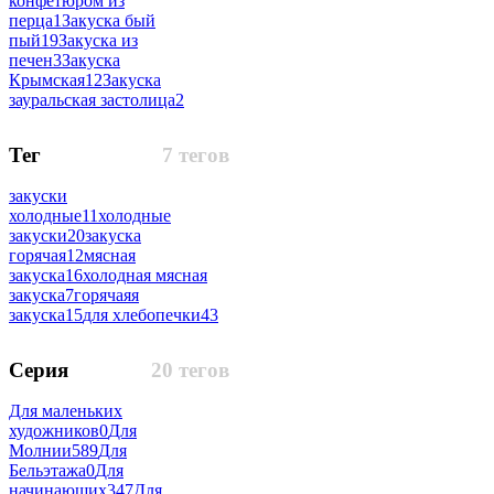
конфетюром из
перца
1
Закуска бый
пый
19
Закуска из
печен
3
Закуска
Крымская
12
Закуска
зауральская застолица
2
Тег
7 тегов
закуски
холодные
11
холодные
закуски
20
закуска
горячая
12
мясная
закуска
16
холодная мясная
закуска
7
горячаяя
закуска
15
для хлебопечки
43
Серия
20 тегов
Для маленьких
художников
0
Для
Молнии
589
Для
Бельэтажа
0
Для
начинающих
347
Для