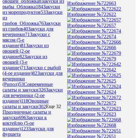
овощей_обложка
8
Закуски из
Изображение №722663
рыбы_Обложка
184
Закуски
из морепродуктов
53
Закуски
Изображение №722622
из
грибов_Обложка
76
Закуски
Изображение №722657
из грибов
40
Закуски для
вечеринки
71
Закуски с
Изображение №722674
мясом (5-е
издание)
81
Закуски из
Изображение №722666
овощей (2-ое
издание
82
Закуски из
Изображение №722679
овощей (3-е
издание)
71
Закуски с рыбой
Изображение №722642
(4-ое издание)
82
Закуски для
вечеринки
Изображение №722625
(Рипол)
53
Современные
салаты и закуски
326
Закуски
Изображение №722624
для вечеринки (2-ое
издание)
118
Овощные
Изображение №722672
салаты и закуски
302
Еще 32
Праздничные салаты и
Изображение №722623
закуски
696
Закуски к
коктейлю (5-ое
Изображение №722668
издание)
123
Закуски для
фуршета
Изображение №722651