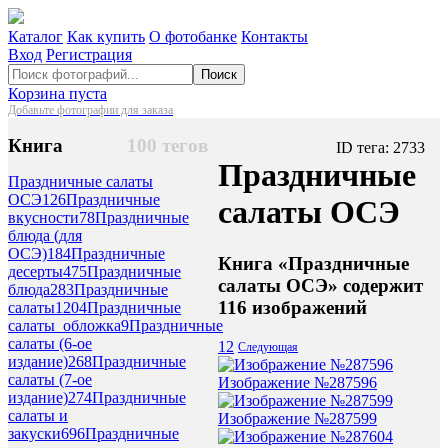
Каталог
Как купить
О фотобанке
Контакты
Вход
Регистрация
Поиск
Корзина пуста
Добавьте фотографии для заказа
Книга
100 тегов
ID тега: 2733
Праздничные
Праздничные салаты
ОСЭ
126
Праздничные
салаты ОСЭ
вкусности
78
Праздничные
блюда (для
ОСЭ)
184
Праздничные
Книга «Праздничные
десерты
475
Праздничные
салаты ОСЭ» содержит
блюда
283
Праздничные
116 изображений
салаты
1204
Праздничные
салаты_обложка
9
Праздничные
салаты (6-ое
1
2
Следующая
издание)
268
Праздничные
салаты (7-ое
Изображение №287596
издание)
274
Праздничные
салаты и
Изображение №287599
закуски
696
Праздничные