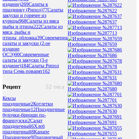
издание)
269
Салаты к
празднику (Рипол)
77
Салаты
Изображение №287622
закуски и горячее из
курицы
968
Салаты из мяса
Изображение №287637
рыбы и птицы
222
Салаты из
мяса, рыбы и
Изображение №287713
птицы_обложка
39
Современные
салаты и закуски (2-ое
Изображение №287659
издание
ОСЭ)
90
Современные
Изображение №287686
салаты и закуски (3-е
издание)
184
Салаты Рипол
Изображение №287678
типа Семь поварят
162
Изображение №287631
Рецепт
52 тега
Изображение №287680
Кексы
Изображение №287701
праздничные
2
Котлетки
праздничные
12
Праздничные
Изображение №287630
булочки-бриоши по-
французски
2
Салат
Изображение №287691
праздничный
6
Хлеб
праздничный
8
Канапе
Изображение №287655
Праздничное
9
Праздничный