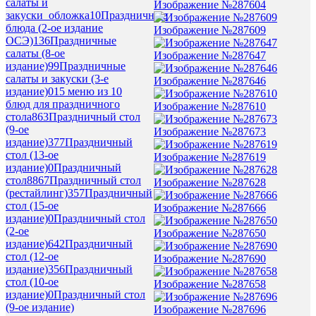
салаты и
Изображение №287604
закуски_обложка
10
Праздничные
блюда (2-ое издание
Изображение №287609
ОСЭ)
136
Праздничные
салаты (8-ое
Изображение №287647
издание)
99
Праздничные
салаты и закуски (3-е
Изображение №287646
издание)
0
15 меню из 10
блюд для праздничного
Изображение №287610
стола
863
Праздничный стол
(9-ое
Изображение №287673
издание)
377
Праздничный
стол (13-ое
Изображение №287619
издание)
0
Праздничный
стол
8867
Праздничный стол
Изображение №287628
(рестайлинг)
357
Праздничный
стол (15-ое
Изображение №287666
издание)
0
Праздничный стол
(2-ое
Изображение №287650
издание)
642
Праздничный
стол (12-ое
Изображение №287690
издание)
356
Праздничный
стол (10-ое
Изображение №287658
издание)
0
Праздничный стол
(9-ое издание)
Изображение №287696