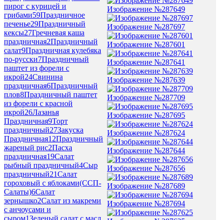
пирог с курицей и
Изображение №287649
грибами
59
Праздничное
печенье
29
Праздничный
Изображение №287697
кексы
27
Гречневая каша
праздничная
2
Праздничный
Изображение №287601
салат
9
Праздничная кулебяка
по-русски
7
Праздничный
Изображение №287641
паштет из форели с
икрой
24
Свинина
Изображение №287639
праздничная
6
Праздничный
плов
8
Праздничный паштет
Изображение №287709
из форели с красной
икрой
26
Лазанья
Изображение №287695
Праздничная
9
Торт
праздничный
27
Закуска
Изображение №287624
Праздничная
12
Праздничный
жареный рис
2
Пасха
Изображение №287644
праздничная
19
Салат
рыбный праздничный
4
Сыр
Изображение №287656
праздничный
21
Салат
гороховый с яблоками(ССП-
Изображение №287689
Салаты)
6
Салат
зернышко
2
Салат из макреми
Изображение №287694
с анчоусами и
сыром
1
Зеленый салат с масл