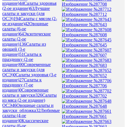
издание)
44
Салаты здоровья
Изображение №287708
(2-ое издание)
63
Лучшие
салаты и закуски (для
Изображение №287712
ОСЭ)
194
Салаты с мясом (2-
ое издание)
42
Овощные
Изображение №287643
салаты (6-ое
издание)
64
Экзотические
Изображение №287608
салаты (2-ое
издание)
136
Салаты из
Изображение №287645
овощей (3-е
издание)
51
Салаты к
Изображение №287607
празднику (2-ое
издание)
90
Современные
Изображение №287683
салаты и закуски (для
ОСЭ)
0
Салаты здоровья (3-е
Изображение №287652
издание)
27
Салаты к
празднику (7-ое
Изображение №287706
издание)
0
Современные
салаты и закуски
326
Салаты
Изображение №287702
из мяса (2-ое издание)
ОСЭ
46
Овощные салаты и
Изображение №287648
закуски_обложка
32
Любимые
салаты (4-ое
Изображение №287661
издание)
0
Классические
салаты (6-ое
Изображение №287663