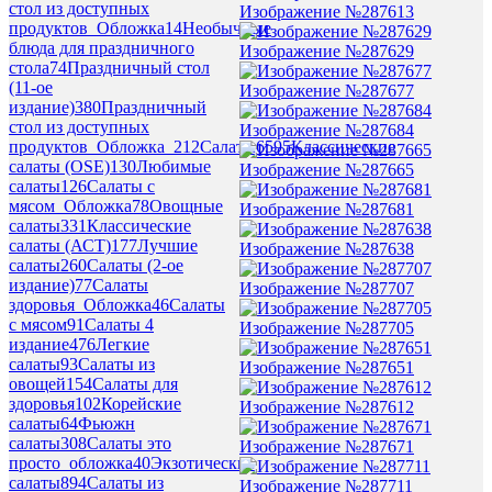
стол из доступных
Изображение №287613
продуктов_Обложка
14
Необычные
блюда для праздничного
Изображение №287629
стола
74
Праздничный стол
(11-ое
Изображение №287677
издание)
380
Праздничный
стол из доступных
Изображение №287684
продуктов_Обложка_2
12
Салаты
6595
Классические
салаты (OSE)
130
Любимые
Изображение №287665
салаты
126
Салаты с
мясом_Обложка
78
Овощные
Изображение №287681
салаты
331
Классические
салаты (АСТ)
177
Лучшие
Изображение №287638
салаты
260
Салаты (2-ое
издание)
77
Салаты
Изображение №287707
здоровья_Обложка
46
Салаты
с мясом
91
Салаты 4
Изображение №287705
издание
476
Легкие
салаты
93
Салаты из
Изображение №287651
овощей
154
Салаты для
здоровья
102
Корейские
Изображение №287612
салаты
64
Фьюжн
салаты
308
Салаты это
Изображение №287671
просто_обложка
40
Экзотические
салаты
894
Салаты из
Изображение №287711