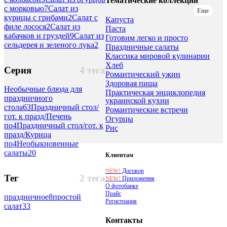
Тематические коллекции
с морковью
7
Салат из
Еще
курицы с грибами
2
Салат с
Капуста
филе лосося
2
Салат из
Паста
кабачков и груздей
9
Салат из
Готовим легко и просто
сельдерея и зеленого лука
2
Праздничные салаты
Классика мировой кулинарии
Хлеб
Серия
4 тега
Романтический ужин
Здоровая пища
Необычные блюда для
Практическая энциклопедия
праздничного
украинской кухни
стола
63
Праздничный стол/
Романтические встречи
гот. к празд/Печень
Огурцы
по
4
Праздничный стол/гот. к
Рис
празд/Курица
по
4
Необыкновенные
салаты
20
Клиентам
Договор
NEW!
Тег
2 тега
Приложения
NEW!
О фотобанке
Прайс
праздничное
8
простой
Регистрация
салат
33
Контакты