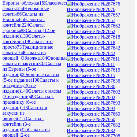
Европы_обложка
15
Классические
салаты
554
Необычные
Изображение №287676
салаты
66
Салаты из
Европы
656
Салаты -
Изображение №287657
коктейли
224
Салаты
здоровья
88
Салаты (12-ое
Изображение №287662
издание)
139
Салаты-
коктейли
519
Салаты это
Изображение №287618
просто
73
Традиционные
салаты
164
Салаты из
Изображение №287642
овощей_Обложка
184
Овощные
салаты и закуски
302
Салаты
Изображение №287611
из Европы (5-ое
издание)
0
Овощные салаты
Изображение №287615
(5-ое издание)
108
Салаты к
празднику (6-ое
Изображение №287636
издание)
140
Салаты с мясом
(3-е издание)
49
Салаты к
Изображение №287602
празднику (6-ое
издание)
113
Салаты и
Изображение №287693
закуски из
овощей
217
Салаты -
Изображение №287660
коктейли (3-е
издание)
355
Салаты из
Изображение №287682
овощей (2-ое