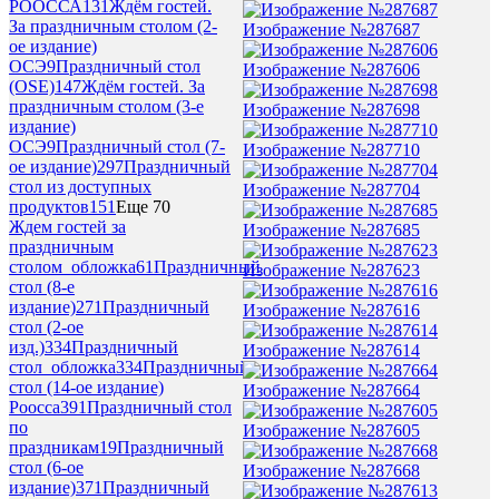
РООССА
131
Ждём гостей.
За праздничным столом (2-
Изображение №287687
ое издание)
ОСЭ
9
Праздничный стол
Изображение №287606
(OSE)
147
Ждём гостей. За
праздничным столом (3-е
Изображение №287698
издание)
ОСЭ
9
Праздничный стол (7-
Изображение №287710
ое издание)
297
Праздничный
стол из доступных
Изображение №287704
продуктов
151
Еще 70
Ждем гостей за
Изображение №287685
праздничным
столом_обложка
61
Праздничный
Изображение №287623
стол (8-е
издание)
271
Праздничный
Изображение №287616
стол (2-ое
изд.)
334
Праздничный
Изображение №287614
стол_обложка
334
Праздничный
стол (14-ое издание)
Изображение №287664
Роосса
391
Праздничный стол
по
Изображение №287605
праздникам
19
Праздничный
стол (6-ое
Изображение №287668
издание)
371
Праздничный