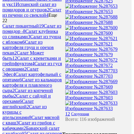
Изображение №287625
и укс
1
Испанский салат из
помидоров и огурцов
2
Салат
Изображение №287653
из печени со свеклой
4
Еще
22
Изображение №287688
Салат пикантный
19
Салат из
помидор -
8
Салат клубника
Изображение №287600
со сливками
3
Салат из тунца
с яблоком
6
Салат из
Изображение №287621
картофеля груш и орехов
пекан
2
Салат Может
Изображение №287679
быть
12
Салат с креветками и
грейпфруктом
4
Салат из гуся
Изображение №287672
с овощами
2
Салат
Эфес
4
Салат картофельный с
Изображение №287703
опятами
6
Салат из кальмаров
картофеля и плавленого
Изображение №287669
сыра
2
Салат из копченой
рыбы
2
Салат с сайдой и
Изображение №287603
орехами
6
Салат
английский
2
Салат из
Изображение №287633
курицы с
1
2
Следующая
апельсинами
8
Салат мясной
Всего: 116 изображений
с кваш
3
Салат из грибов с
кабачками
2
Баварский салат
с колбасой
5
Салат из огурцов