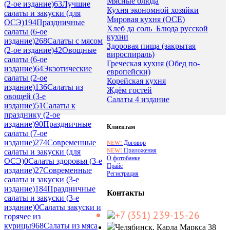
Мясные блюда
(2-ое издание)
63
Лучшие
Кухня экономной хозяйки
салаты и закуски (для
Мировая кухня (ОСЕ)
ОСЭ)
194
Праздничные
Хлеб да соль_Блюда русской
салаты (6-ое
кухни
издание)
268
Салаты с мясом
Здоровая пища (закрытая
(2-ое издание)
42
Овощные
вироспираль)
салаты (6-ое
Греческая кухня (Обед по-
издание)
64
Экзотические
европейски)
салаты (2-ое
Корейская кухня
издание)
136
Салаты из
Ждём гостей
овощей (3-е
Салаты 4 издание
издание)
51
Салаты к
празднику (2-ое
издание)
90
Праздничные
Клиентам
салаты (7-ое
издание)
274
Современные
Договор
NEW!
Приложения
NEW!
салаты и закуски (для
О фотобанке
ОСЭ)
0
Салаты здоровья (3-е
Прайс
издание)
27
Современные
Регистрация
салаты и закуски (3-е
издание)
184
Праздничные
Контакты
салаты и закуски (3-е
издание)
0
Салаты закуски и
+7 (351) 239-15-26
горячее из
курицы
968
Салаты из мяса
Челябинск, Карла Маркса 38