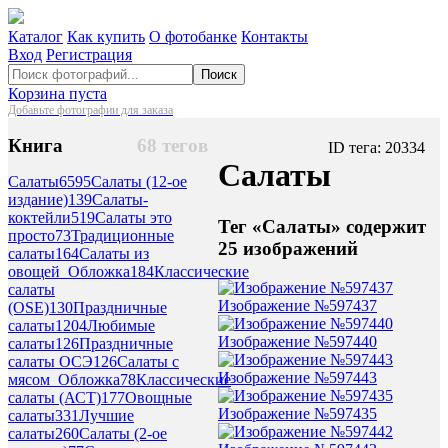
Каталог
Как купить
О фотобанке
Контакты
Вход
Регистрация
Поиск
Корзина пуста
Добавьте фотографии для заказа
Книга
68 тегов
ID тега: 20334
Салаты
Салаты
6595
Салаты (12-ое
издание)
139
Салаты-
коктейли
519
Салаты это
Тег «Салаты» содержит
просто
73
Традиционные
25 изображений
салаты
164
Салаты из
овощей_Обложка
184
Классические
салаты
Изображение №597437
(OSE)
130
Праздничные
салаты
1204
Любимые
Изображение №597440
салаты
126
Праздничные
салаты ОСЭ
126
Салаты с
Изображение №597443
мясом_Обложка
78
Классические
салаты (АСТ)
177
Овощные
Изображение №597435
салаты
331
Лучшие
салаты
260
Салаты (2-ое