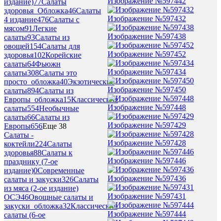
Изображение №597442
издание)
77
Салаты
здоровья_Обложка
46
Салаты
Изображение №597432
4 издание
476
Салаты с
мясом
91
Легкие
Изображение №597438
салаты
93
Салаты из
овощей
154
Салаты для
Изображение №597452
здоровья
102
Корейские
салаты
64
Фьюжн
Изображение №597434
салаты
308
Салаты это
просто_обложка
40
Экзотические
Изображение №597450
салаты
894
Салаты из
Европы_обложка
15
Классические
Изображение №597448
салаты
554
Необычные
салаты
66
Салаты из
Изображение №597429
Европы
656
Еще 38
Салаты -
Изображение №597428
коктейли
224
Салаты
здоровья
88
Салаты к
Изображение №597446
празднику (7-ое
издание)
0
Современные
Изображение №597436
салаты и закуски
326
Салаты
из мяса (2-ое издание)
Изображение №597431
ОСЭ
46
Овощные салаты и
закуски_обложка
32
Классические
Изображение №597444
салаты (6-ое