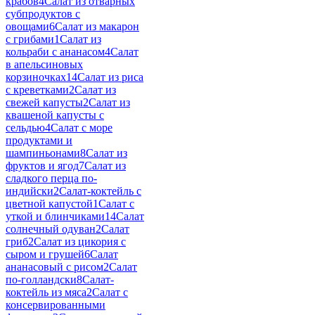
крабов
4
Салат из отварных
субпродуктов с
овощами
6
Салат из макарон
с грибами
1
Салат из
кольраби с ананасом
4
Салат
в апельсиновых
корзиночках
14
Салат из риса
с креветками
2
Салат из
свежей капусты
2
Салат из
квашеной капусты с
сельдью
4
Салат с море
продуктами и
шампиньонами
8
Салат из
фруктов и ягод
7
Салат из
сладкого перца по-
индийски
2
Салат-коктейль с
цветной капустой
1
Салат с
уткой и блинчиками
14
Салат
солнечный одуван
2
Салат
гриб
2
Салат из цикория с
сыром и грушей
6
Салат
ананасовый с рисом
2
Салат
по-голландски
8
Салат-
коктейль из мяса
2
Салат с
консервированными