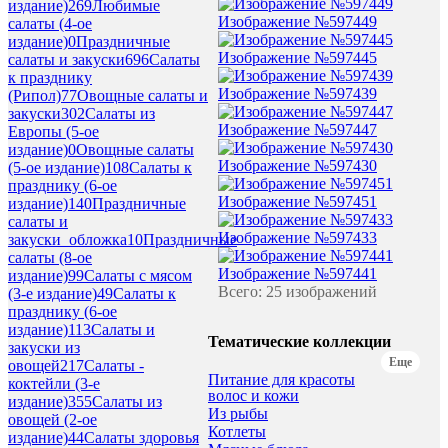
издание)
269
Любимые
Изображение №597449
салаты (4-ое
издание)
0
Праздничные
Изображение №597445
салаты и закуски
696
Салаты
к празднику
Изображение №597439
(Рипол)
77
Овощные салаты и
закуски
302
Салаты из
Изображение №597447
Европы (5-ое
издание)
0
Овощные салаты
Изображение №597430
(5-ое издание)
108
Салаты к
празднику (6-ое
Изображение №597451
издание)
140
Праздничные
салаты и
Изображение №597433
закуски_обложка
10
Праздничные
салаты (8-ое
Изображение №597441
издание)
99
Салаты с мясом
Всего: 25 изображений
(3-е издание)
49
Салаты к
празднику (6-ое
издание)
113
Салаты и
Тематические коллекции
закуски из
Еще
овощей
217
Салаты -
Питание для красоты
коктейли (3-е
волос и кожи
издание)
355
Салаты из
Из рыбы
овощей (2-ое
Котлеты
издание)
44
Салаты здоровья