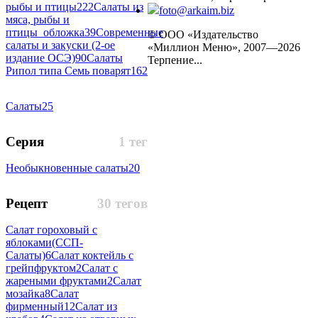
рыбы и птицы
222
Салаты из
foto@arkaim.biz
мяса, рыбы и
птицы_обложка
39
Современные
© ООО «Издательство
салаты и закуски (2-ое
«Миллион Меню», 2007—2026
издание ОСЭ)
90
Салаты
Терпение...
Рипол типа Семь поварят
162
Салаты
25
Серия
1 тег
Необыкновенные салаты
20
Рецепт
30 тегов
Салат гороховый с
яблоками(ССП-
Салаты)
6
Салат коктейль с
грейпфруктом
2
Салат с
жареными фруктами
2
Салат
мозайка
8
Салат
фирменный
12
Салат из