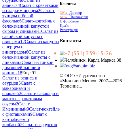
стружкой
8
Салат из
Клиентам
ананаса
4
Салат с креветками
и сладким перцем
2
Салат с
Договор
NEW!
тунцом и белой
Приложения
NEW!
фасолью
6
Салат-коктейль с
О фотобанке
Прайс
белокачанной капустой
Регистрация
сыром и сливками
1
Салат из
савойской капусты с
Контакты
овощами
12
Салат из капусты
с перцем и
виноградом
6
Салат из
+7 (351) 239-15-26
белокачанной капусты с
Челябинск, Карла Маркса 38
ливками
2
Салат из тонкой
foto@arkaim.biz
домашней лапши и
конины
18
Еще 91
© ООО «Издательство
Салат из редиса и
«Миллион Меню», 2007—2026
огурцов
5
Салат с
Терпение...
макаронами и
спаржей
2
Салат из авокадо и
манго с гранатовым
соусом
2
Салат
Именинный
9
Салат-коктейль
с фисташками
9
Салат с
картофелем и
колбасой
2
Салат из фруктов