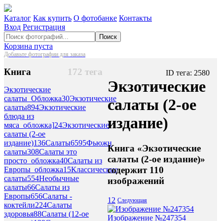
Каталог
Как купить
О фотобанке
Контакты
Вход
Регистрация
Поиск
Корзина пуста
Добавьте фотографии для заказа
Книга
172 тега
ID тега: 2580
Экзотические
Экзотические
салаты_Обложка
30
Экзотические
салаты (2-ое
салаты
894
Экзотические
блюда из
издание)
мяса_обложка]
24
Экзотические
салаты (2-ое
издание)
136
Салаты
6595
Фьюжн
Книга «Экзотические
салаты
308
Салаты это
салаты (2-ое издание)»
просто_обложка
40
Салаты из
содержит 110
Европы_обложка
15
Классические
салаты
554
Необычные
изображений
салаты
66
Салаты из
Европы
656
Салаты -
1
2
Следующая
коктейли
224
Салаты
здоровья
88
Салаты (12-ое
Изображение №247354