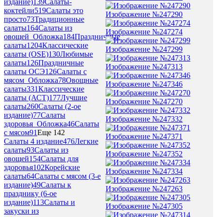
издание)
139
Салаты-
коктейли
519
Салаты это
Изображение №247290
просто
73
Традиционные
салаты
164
Салаты из
Изображение №247274
овощей_Обложка
184
Праздничные
салаты
1204
Классические
Изображение №247299
салаты (OSE)
130
Любимые
салаты
126
Праздничные
Изображение №247313
салаты ОСЭ
126
Салаты с
мясом_Обложка
78
Овощные
Изображение №247346
салаты
331
Классические
салаты (АСТ)
177
Лучшие
Изображение №247270
салаты
260
Салаты (2-ое
издание)
77
Салаты
Изображение №247332
здоровья_Обложка
46
Салаты
с мясом
91
Еще 142
Изображение №247371
Салаты 4 издание
476
Легкие
салаты
93
Салаты из
Изображение №247352
овощей
154
Салаты для
здоровья
102
Корейские
Изображение №247334
салаты
64
Салаты с мясом (3-е
издание)
49
Салаты к
Изображение №247263
празднику (6-ое
издание)
113
Салаты и
Изображение №247305
закуски из