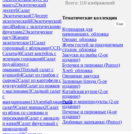
Всего: 110 изображений
манго
2
Экзотический
десерт
6
Салат
Экзотический
7
Десерт
Тематические коллекции
экзотический
8
Экзотический
Еще
рис
4
Вафли с экзотическими
Кулинария для
фруктами
2
Экзотическое
начинающих_обложка
рагу
3
Канапе
Овощи_обложка
экзотическое
11
Салат
Ждем гостей за праздничным
гороховый с яблоками(ССП-
столом_обложка
Салаты)
6
Салат коктейль с
Закуски из рыбы (2-ое
зеленым горошком
6
Салат
издание)
род-айленд с
Булочки и пирожки (Рипол)
омарами
3
Теплый салат с
Хлеб_обложка
курицей
4
Салат из грибов с
Овощные закуски
сыром
2
Салат из картофеля с
Заливные блюда (5-ое
кукурузой
6
Салат из рожков
издание)
с маслинами
3
Сладкий салат
Китайская кухня (2-ое
издание)
с
Рыба и морепродукты (2-ое
мандаринами
13
Азербайджанский
издание)
салат
9
Салат маршал
2
Салат
Печенье и пирожные (4-ое
из яблок со сливами и
издание)
персиками
4
Салат с авокадо
Любимые запеканки (Рипол)
и киви
8
Салат фруктовый с
шоколадной