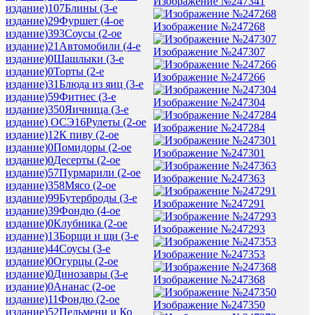
Изображение №247341
издание)
107
Блины (3-е
издание)
29
Фуршет (4-ое
Изображение №247268
издание)
393
Соусы (2-ое
издание)
21
Автомобили (4-е
Изображение №247307
издание)
0
Шашлыки (3-е
издание)
0
Торты (2-е
Изображение №247266
издание)
31
Блюда из яиц (3-е
издание)
59
Фитнес (3-е
Изображение №247304
издание)
350
Яичница (3-е
издание) ОСЭ
16
Рулеты (2-ое
Изображение №247284
издание)
12
К пиву (2-ое
издание)
0
Помидоры (2-ое
Изображение №247301
издание)
0
Десерты (2-ое
издание)
57
Пурмарили (2-ое
Изображение №247363
издание)
358
Мясо (2-ое
издание)
99
Бутерброды (3-е
Изображение №247291
издание)
39
Фондю (4-ое
издание)
0
Клубника (2-ое
Изображение №247293
издание)
13
Борщи и щи (3-е
издание)
44
Соусы (3-е
Изображение №247353
издание)
0
Огурцы (2-ое
издание)
0
Динозавры (3-е
Изображение №247368
издание)
0
Ананас (2-ое
издание)
11
Фондю (2-ое
Изображение №247350
издание)
52
Пельмени и Ко