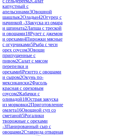
с сельдереем
2
Салат
капустный с
апельсинами
3
Овощной
шашлык
2
Оладьи
42
Огурец с
начинкой -
3
Закуска из омара
и шпината
2
Лапша с треской
и овощами
18
Рулет с джемом
и орехами
4
Пирожки мясные
с огурчиками
5
Рыба с чесн
орех соусом
3
Овощи
припущенные с
пивом
2
Салат с мясом
перепелки и
орехами
6
Резотто с овощами
и сыром
2
Окунь по-
мексикански
2
Фасоль
красная с ореховым
соусом
2
Кабачки с
оливадой
18
Острая закуска
из морковки
2
Приготовление
омлета
16
Овощной суп со
сметаной
5
Рогалики
творожные с орехами
-
3
Панированный сыр с
овощами
2
Ставрида отварная