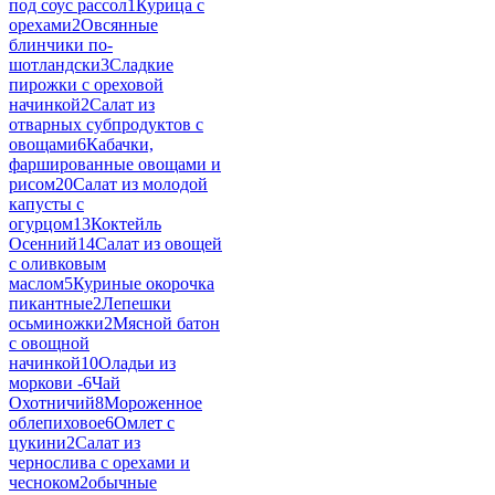
под соус рассол
1
Курица с
орехами
2
Овсянные
блинчики по-
шотландски
3
Сладкие
пирожки с ореховой
начинкой
2
Салат из
отварных субпродуктов с
овощами
6
Кабачки,
фаршированные овощами и
рисом
20
Салат из молодой
капусты с
огурцом
13
Коктейль
Осенний
14
Салат из овощей
с оливковым
маслом
5
Куриные окорочка
пикантные
2
Лепешки
осьминожки
2
Мясной батон
с овощной
начинкой
10
Оладьи из
моркови -
6
Чай
Охотничий
8
Мороженное
облепиховое
6
Омлет с
цукини
2
Салат из
чернослива с орехами и
чесноком
2
обычные