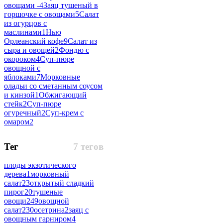
овощами -
4
Заяц тушеный в
горшочке с овощами
5
Салат
из огурцов с
маслинами
1
Нью
Орлеанский кофе
9
Салат из
сыра и овощей
2
Фондю с
окороком
4
Суп-пюре
овощной с
яблоками
7
Морковные
оладьи со сметанным соусом
и кинзой
1
Обжигающий
стейк
2
Суп-пюре
огуречный
2
Суп-крем с
омаром
2
Тег
7 тегов
плоды экзотического
дерева
1
морковный
салат
23
открытый сладкий
пирог
20
тушеные
овощи
249
овощной
салат
230
осетрина
2
заяц с
овощным гарниром
4