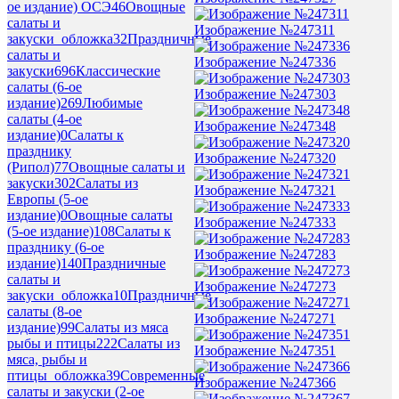
ое издание) ОСЭ
46
Овощные
салаты и
Изображение №247311
закуски_обложка
32
Праздничные
салаты и
Изображение №247336
закуски
696
Классические
салаты (6-ое
Изображение №247303
издание)
269
Любимые
салаты (4-ое
Изображение №247348
издание)
0
Салаты к
празднику
Изображение №247320
(Рипол)
77
Овощные салаты и
закуски
302
Салаты из
Изображение №247321
Европы (5-ое
издание)
0
Овощные салаты
Изображение №247333
(5-ое издание)
108
Салаты к
празднику (6-ое
Изображение №247283
издание)
140
Праздничные
салаты и
Изображение №247273
закуски_обложка
10
Праздничные
салаты (8-ое
Изображение №247271
издание)
99
Салаты из мяса
рыбы и птицы
222
Салаты из
Изображение №247351
мяса, рыбы и
птицы_обложка
39
Современные
Изображение №247366
салаты и закуски (2-ое