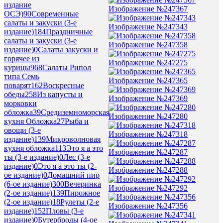
издание
Изображение №247367
ОСЭ)
90
Современные
салаты и закуски (3-е
Изображение №247343
издание)
184
Праздничные
салаты и закуски (3-е
Изображение №247358
издание)
0
Салаты закуски и
горячее из
Изображение №247275
курицы
968
Салаты Рипол
типа Семь
Изображение №247365
поварят
162
Воскресные
обеды
258
Из капусты и
Изображение №247369
морковки
обложка
39
Средиземноморская
Изображение №247280
кухня Обложка
27
Рыба и
овощи (3-е
Изображение №247318
издание)
139
Микроволновая
кухня обложка
113
Это я а это
Изображение №247287
ты (3-е издание)
0
Лес (3-е
издание)
0
Это я а это ты (2-
Изображение №247288
ое издание)
0
Домашний пир
(6-ое издание)
300
Вечеринка
Изображение №247292
(2-ое издание)
139
Пирожное
(2-ое издание)
18
Рулеты (2-е
Изображение №247356
издание)
152
Пловы (3-е
издание)
0
Бутерброды (4-ое