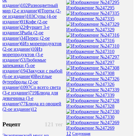
издание)
102
Разноцветный
Изображение №247295
мир (2-е издание)
0
Торты (2-
ое издание)
103
Супы (4-ое
Изображение №247335
издание)
91
Кофе (2-ое
издание)
22
Фуршет 3-е
Изображение №247329
издание
3
Рыба (2-ое
издание)
34
Перец (2-ое
Изображение №247316
издание)
6
Из морепродуктов
(2-ое издание)
10
Из
Изображение №247310
морепродуктов (3-е
издание)
53
Любимые
Изображение №247297
запеканки (5-ое
издание)
194
Закуски с рыбой
Изображение №247308
(6-ое издание)
0
Весёлые
бутерброды (2-ое
Изображение №247326
издание)
1097
Со всего света
(3-е издание)
719
Блюда для
Изображение №247339
девичника (3-е
издание)
77
Блюда из овощей
Изображение №247328
(2-ое издание)
12
Изображение №247330
Рецепт
121 тег
Изображение №247269
1
2
Следующая
Экзотический мусс из