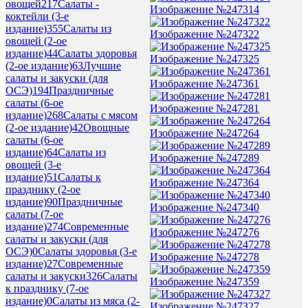
овощей
217
Салаты -
Изображение №247314
коктейли (3-е
издание)
355
Салаты из
Изображение №247322
овощей (2-ое
издание)
44
Салаты здоровья
Изображение №247325
(2-ое издание)
63
Лучшие
салаты и закуски (для
Изображение №247361
ОСЭ)
194
Праздничные
салаты (6-ое
Изображение №247281
издание)
268
Салаты с мясом
(2-ое издание)
42
Овощные
Изображение №247264
салаты (6-ое
издание)
64
Салаты из
Изображение №247289
овощей (3-е
издание)
51
Салаты к
Изображение №247364
празднику (2-ое
издание)
90
Праздничные
Изображение №247340
салаты (7-ое
издание)
274
Современные
Изображение №247276
салаты и закуски (для
ОСЭ)
0
Салаты здоровья (3-е
Изображение №247278
издание)
27
Современные
салаты и закуски
326
Салаты
Изображение №247359
к празднику (7-ое
издание)
0
Салаты из мяса (2-
Изображение №247327