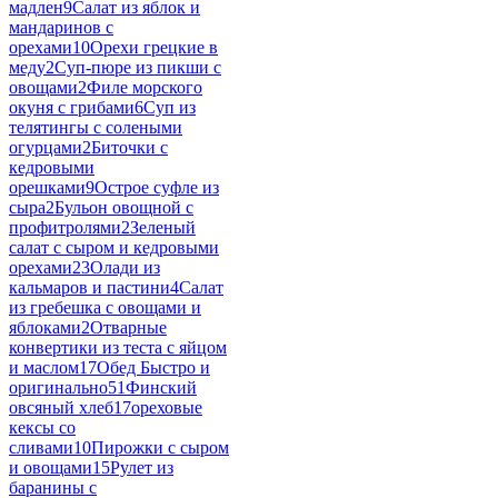
мадлен
9
Салат из яблок и
мандаринов с
орехами
10
Орехи грецкие в
меду
2
Суп-пюре из пикши с
овощами
2
Филе морского
окуня с грибами
6
Суп из
телятингы с солеными
огурцами
2
Биточки с
кедровыми
орешками
9
Острое суфле из
сыра
2
Бульон овощной с
профитролями
2
Зеленый
салат с сыром и кедровыми
орехами
23
Олади из
кальмаров и пастини
4
Салат
из гребешка с овощами и
яблоками
2
Отварные
конвертики из теста с яйцом
и маслом
17
Обед Быстро и
оригинально
51
Финский
овсяный хлеб
17
ореховые
кексы со
сливами
10
Пирожки с сыром
и овощами
15
Рулет из
баранины с