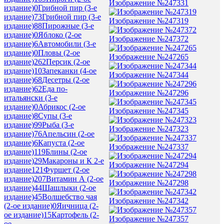
Изображение №247331
издание)
0
Грибной пир (3-е
издание)
73
Грибной пир (3-е
Изображение №247319
издание)
88
Пирожные (3-е
издание)
0
Яблоко (2-ое
Изображение №247372
издание)
6
Автомобили (3-е
издание)
0
Пловы (2-ое
Изображение №247265
издание)
262
Персик (2-ое
издание)
10
Запеканки (4-ое
Изображение №247344
издание)
68
Десетры (2-ое
издание)
62
Еда по-
Изображение №247296
итальянски (3-е
издание)
0
Абрикос (2-ое
Изображение №247345
издание)
8
Супы (3-е
издание)
99
Рыба (3-е
Изображение №247323
издание)
76
Апельсин (2-ое
издание)
6
Капуста (2-ое
Изображение №247337
издание)
119
Блины (2-ое
издание)
29
Макароны и К 2-е
Изображение №247294
издание
121
Фуршет (2-ое
издание)
207
Витамин А (2-ое
Изображение №247298
издание)
44
Шашлыки (2-ое
издание)
45
Волшебство чая
Изображение №247342
(2-ое издание)
0
Яичница (2-
ое издание)
15
Картофель (2-
Изображение №247357
ое