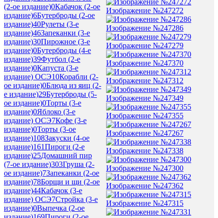
(2-ое издание)
0
Кабачок (2-ое
Изображение №247272
издание)
6
Бутерброды (2-ое
издание)
40
Рулеты (3-е
Изображение №247286
издание)
46
Запеканки (3-е
издание)
30
Пирожное (3-е
Изображение №247279
издание)
0
Бутерброды (4-е
издание)
39
Футбол (2-е
Изображение №247370
издание)
0
Капуста (3-е
издание) ОСЭ
10
Корабли (2-
Изображение №247312
ое издание)
0
Блюда из яиц (2-
е издание)
29
Бутерброды (5-
Изображение №247349
ое издание)
0
Торты (3-е
издание)
0
Яблоко (3-е
Изображение №247355
издание) ОСЭ
7
Кофе (3-е
издание)
0
Торты (3-ое
Изображение №247267
издание)
108
Закуски (4-ое
издание)
161
Пироги (2-е
Изображение №247338
издание)
25
Домашний пир
(7-ое издание)
303
Груша (2-
Изображение №247300
ое издание)
7
Запеканки (2-ое
издание)
78
Борщи и щи (2-ое
Изображение №247362
издание)
44
Кабачок (3-е
издание) ОСЭ
7
Стройка (3-е
Изображение №247315
издание)
0
Выпечка (2-ое
издание)
169
Пироги (2-ое