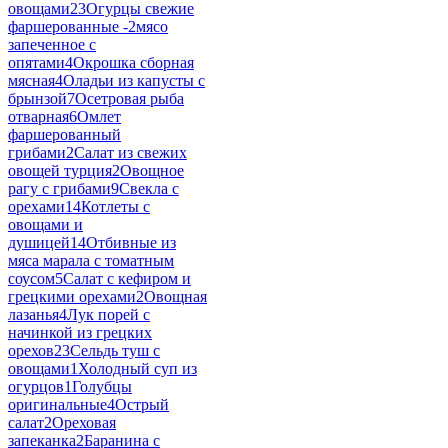
овощами
23
Огурцы свежие
фаршерованные -
2
мясо
запеченное с
опятами
4
Окрошка сборная
мясная
4
Оладьи из капусты с
брынзой
7
Осетровая рыба
отварная
6
Омлет
фаршерованный
грибами
2
Салат из свежих
овощей турция
2
Овощное
рагу с грибами
9
Свекла с
орехами
14
Котлеты с
овощами и
душицей
14
Отбивные из
мяса марала с томатным
соусом
5
Салат с кефиром и
грецкими орехами
2
Овощная
лазанья
4
Лук порей с
начинкой из грецких
орехов
23
Сельдь туш с
овощами
1
Холодный суп из
огурцов
1
Голубцы
оригинальные
4
Острый
салат
2
Ореховая
запеканка
2
Баранина с