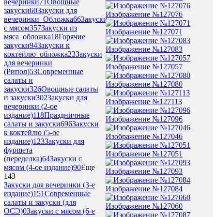
вечеринки
71
Овощные
закуски
60
Закуски для
Изображение №127076
вечеринки_Обложка
66
Закуски
с мясом
357
Закуски из
Изображение №127071
мяса_обложка
18
Горячие
закуски
94
Закуски к
Изображение №127083
коктейлю_обложка
23
Закуски
для вечеринки
Изображение №127057
(Рипол)
53
Современные
салаты и
Изображение №127080
закуски
326
Овощные салаты
и закуски
302
Закуски для
Изображение №127113
вечеринки (2-ое
издание)
118
Праздничные
Изображение №127096
салаты и закуски
696
Закуски
к коктейлю (5-ое
Изображение №127046
издание)
123
Закуски для
фуршета
Изображение №127051
(переделка)
64
Закуски с
мясом (4-ое издание)
90
Еще
Изображение №127093
143
Закуски для вечеринки (3-е
Изображение №127084
издание)
151
Современные
салаты и закуски (для
Изображение №127060
ОСЭ)
0
Закуски с мясом (6-е