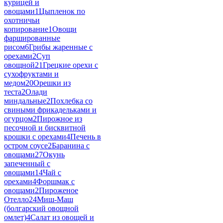
курицей и
овощами
1
Цыпленок по
охотничьи
копирование
1
Овощи
фаршированные
рисом
6
Грибы жаренные с
орехами
2
Суп
овощной
21
Грецкие орехи с
сухофруктами и
медом
20
Орешки из
теста
2
Олади
миндальные
2
Похлебка со
свиными фрикадельками и
огурцом
2
Пирожное из
песочной и бисквитной
крошки с орехами
4
Печень в
остром соусе
2
Баранина с
овощами
27
Окунь
запеченный с
овощами
14
Чай с
орехами
4
Форшмак с
овощами
2
Пироженое
Отелло
24
Миш-Маш
(болгарский овощной
омлет)
4
Салат из овощей и