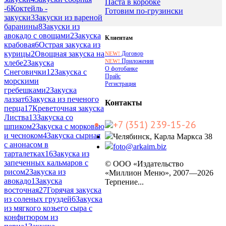
Паста в коробке
-
6
Коктейль -
Готовим по-грузински
закуски
3
Закуски из вареной
баранины
8
Закуски из
авокадо с овощами
2
Закуска
Клиентам
крабовая
6
Острая закуска из
курицы
2
Овощная закуска на
Договор
NEW!
Приложения
NEW!
хлебе
2
Закуска
О фотобанке
Снеговички
12
Закуска с
Прайс
морскими
Регистрация
гребешками
2
Закуска
лаззат
6
Закуска из печеного
Контакты
перца
17
Креветочная закуска
Листва
13
Закуска со
+7 (351) 239-15-26
шпиком
2
Закуска с морковью
и чесноком
4
Закуска сырная
Челябинск, Карла Маркса 38
с анонасом в
foto@arkaim.biz
тарталетках
16
Закуска из
запеченных кальмаров с
© ООО «Издательство
рисом
2
Закуска из
«Миллион Меню», 2007—2026
авокадо
1
Закуска
Терпение...
восточная
27
Горячая закуска
из соленых груздей
6
Закуска
из мягкого козьего сыра с
конфитюром из