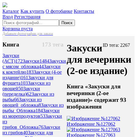
Каталог
Как купить
О фотобанке
Контакты
Вход
Регистрация
Поиск
Корзина пуста
Добавьте фотографии для заказа
Книга
173 тега
Закуски
ID тега: 2267
Закуски
для вечеринки
(АСТ)
172
Закуски
1484
Закуски
с мясом_обложка
44
Закуски
(2-ое издание)
к коктейлю
183
Закуски (4-ое
издание)
161
Закуски для
фуршета
103
Закуски из
Книга «Закуски для
овощей
50
Закуски
вечеринки (2-ое
(переделка)
62
Закуски из
издание)» содержит 93
рыбы
66
Закуски из
овощей_обложка
8
Закуски из
изображения
рыбы_Обложка
184
Закуски
из морепродуктов
53
Закуски
из
Изображение №127062
грибов_Обложка
76
Закуски
из грибов
40
Закуски для
Изображение №127063