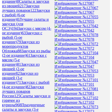
издание)
0
Салаты и закуски
Изображение №127087
из овощей
217
Закуски
лучших поваров
122
Закуски
Изображение №127067
с рыбой (6-ое
издание)
0
Лучшие салаты и
Изображение №127055
закуски (для
ОСЭ)
194
Закуски с мясом (4-
Изображение №127042
ое издание)
63
Закуски с
рыбой (5-ое
Изображение №127078
издание)
79
Закуски из
морепродуктов
Изображение №127072
Обложка
88
Закуски из рыбы
(2-ое издание)
61
Закуски с
Изображение №127104
мясом (5-е
издание)
81
Закуски из
Изображение №127047
овощей (2-ое
издание
82
Закуски из
Изображение №127053
овощей (3-е
издание)
71
Закуски с рыбой
Изображение №127101
(4-ое издание)
82
Закуски
лучших поваров
Изображение №127081
России
125
Салаты закуски и
горячее из
Изображение №127102
курицы
968
Праздничные
салаты и закуски (3-е
Изображение №127073