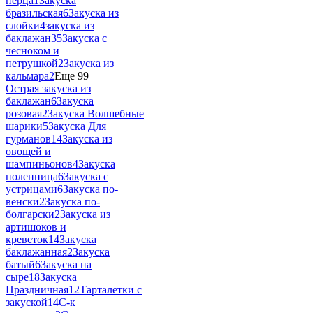
перца
1
Закуска
бразильская
6
Закуска из
слойки
4
закуска из
баклажан
35
Закуска с
чесноком и
петрушкой
2
Закуска из
кальмара
2
Еще 99
Острая закуска из
баклажан
6
Закуска
розовая
2
Закуска Волшебные
шарики
5
Закуска Для
гурманов
14
Закуска из
овощей и
шампиньонов
4
Закуска
поленница
6
Закуска с
устрицами
6
Закуска по-
венски
2
Закуска по-
болгарски
2
Закуска из
артишоков и
креветок
14
Закуска
баклажанная
2
Закуска
батый
6
Закуска на
сыре
18
Закуска
Праздничная
12
Тарталетки с
закуской
14
С-к