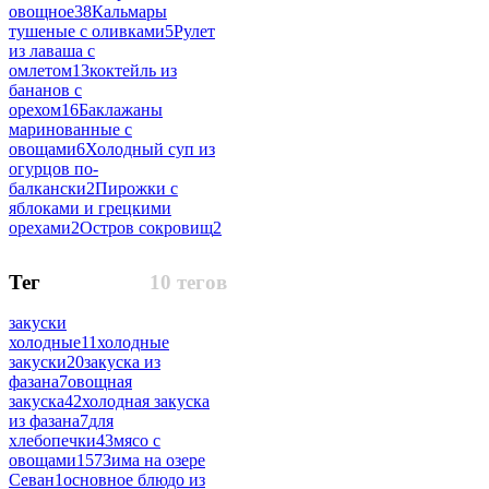
овощное
38
Кальмары
тушеные с оливками
5
Рулет
из лаваша с
омлетом
13
коктейль из
бананов с
орехом
16
Баклажаны
маринованные с
овощами
6
Холодный суп из
огурцов по-
балкански
2
Пирожки с
яблоками и грецкими
орехами
2
Остров сокровищ
2
Тег
10 тегов
закуски
холодные
11
холодные
закуски
20
закуска из
фазана
7
овощная
закуска
42
холодная закуска
из фазана
7
для
хлебопечки
43
мясо с
овощами
157
Зима на озере
Севан
1
основное блюдо из