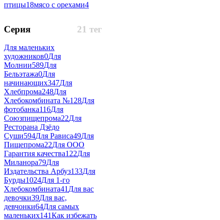
птицы
18
мясо с орехами
4
Серия
21 тег
Для маленьких
художников
0
Для
Молнии
589
Для
Бельэтажа
0
Для
начинающих
347
Для
Хлебпрома
248
Для
Хлебокомбината №1
28
Для
фотобанка
116
Для
Союзпищепрома
22
Для
Ресторана Дзёдо
Суши
594
Для Рависа
49
Для
Пищепрома
22
Для ООО
Гарантия качества
122
Для
Миланора
79
Для
Издательства Арбуз
133
Для
Бурды
1024
Для 1-го
Хлебокомбината
41
Для вас
девочки
39
Для вас,
девчонки
64
Для самых
маленьких
141
Как избежать