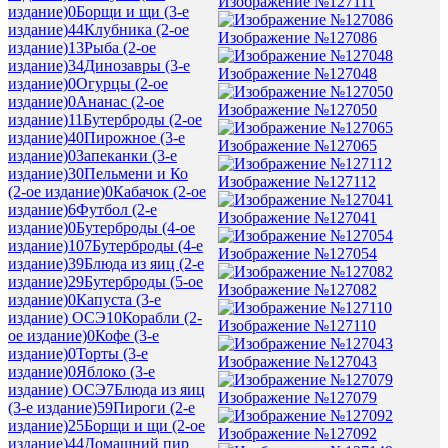
Изображение №127111
издание)
0
Борщи и щи (3-е
издание)
44
Клубника (2-ое
Изображение №127086
издание)
13
Рыба (2-ое
издание)
34
Динозавры (3-е
Изображение №127048
издание)
0
Огурцы (2-ое
издание)
0
Ананас (2-ое
Изображение №127050
издание)
11
Бутерброды (2-ое
издание)
40
Пирожное (3-е
Изображение №127065
издание)
0
Запеканки (3-е
издание)
30
Пельмени и Ко
Изображение №127112
(2-ое издание)
0
Кабачок (2-ое
издание)
6
Футбол (2-е
Изображение №127041
издание)
0
Бутерброды (4-ое
издание)
107
Бутерброды (4-е
Изображение №127054
издание)
39
Блюда из яиц (2-е
издание)
29
Бутерброды (5-ое
Изображение №127082
издание)
0
Капуста (3-е
издание) ОСЭ
10
Корабли (2-
Изображение №127110
ое издание)
0
Кофе (3-е
издание)
0
Торты (3-е
Изображение №127043
издание)
0
Яблоко (3-е
издание) ОСЭ
7
Блюда из яиц
Изображение №127079
(3-е издание)
59
Пироги (2-е
издание)
25
Борщи и щи (2-ое
Изображение №127092
издание)
44
Домашний пир