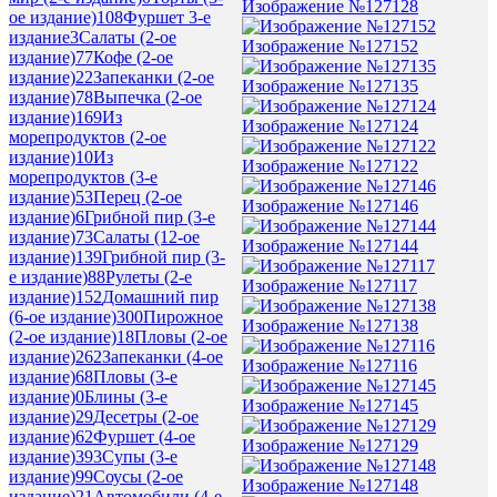
Изображение №127128
ое издание)
108
Фуршет 3-е
издание
3
Салаты (2-ое
Изображение №127152
издание)
77
Кофе (2-ое
издание)
22
Запеканки (2-ое
Изображение №127135
издание)
78
Выпечка (2-ое
издание)
169
Из
Изображение №127124
морепродуктов (2-ое
издание)
10
Из
Изображение №127122
морепродуктов (3-е
издание)
53
Перец (2-ое
Изображение №127146
издание)
6
Грибной пир (3-е
издание)
73
Салаты (12-ое
Изображение №127144
издание)
139
Грибной пир (3-
е издание)
88
Рулеты (2-е
Изображение №127117
издание)
152
Домашний пир
(6-ое издание)
300
Пирожное
Изображение №127138
(2-ое издание)
18
Пловы (2-ое
издание)
262
Запеканки (4-ое
Изображение №127116
издание)
68
Пловы (3-е
издание)
0
Блины (3-е
Изображение №127145
издание)
29
Десетры (2-ое
издание)
62
Фуршет (4-ое
Изображение №127129
издание)
393
Супы (3-е
издание)
99
Соусы (2-ое
Изображение №127148
издание)
21
Автомобили (4-е