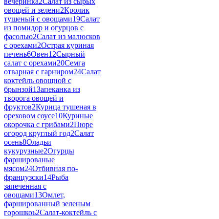
вечеринка
2
Салат из сырых
овощей и зелени
2
Кролик
тушеный с овощами
19
Салат
из помидор и огурцов с
фасолью
2
Салат из малюсков
с орехами
2
Острая куриная
печень
6
Овен
12
Сырный
салат с орехами
20
Семга
отварная с гарниром
24
Салат
коктейль овощной с
брынзой
1
Запеканка из
творога овощей и
фруктов
2
Курица тушеная в
ореховом соусе
10
Куриные
окорочка с грибами
2
Пюре
огород круглый год
2
Салат
осень
8
Оладьи
кукурузные
2
Огурцы
фаршированые
мясом
24
Отбивная по-
французски
14
Рыба
запеченная с
овощами
13
Омлет,
фаршированный зеленым
горошкоь
2
Салат-коктейль с