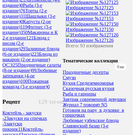
издание)
0
Рыба (3-е
Изображение №127125
издание)
76
Торты (2-е
издание)
31
Шашлыки (3-е
Изображение №127153
издание)
0
Капуста (2-ое
издание)
119
Фитнес (3-е
Изображение №127150
издание)
350
Макароны и К
2-е издание
121
Блюда с
Изображение №127126
рисом (2-е
Всего: 93 изображения
издание)
29
Заливные блюда
(6-ое издание)
223
Блюда из
макарон (2-ое издание)
Тематические коллекции
ОСЭ
25
Праздничные салаты
Еще
(8-ое издание)
99
Любимые
Праздничные десерты
запеканки (4-ое
Смузи
издание)
100
Пожарная
Кухня Средиземноморья
команда (3-е издание)
0
Сказочная русская кухня
Рыба и гарниры
Завтрак современной девушки
Рецепт
129 тегов
Журнал 7 поворят N5
Готовим на пару_в духовке_в
Коктейль - закуски
горшочках
-
2
Закуски на спичках
Любимые узбекские блюда
-
5
закуски
Славянский базар (3-е
пикник
11
Коктейль-
издание)
закуски
4
Закуски сборная