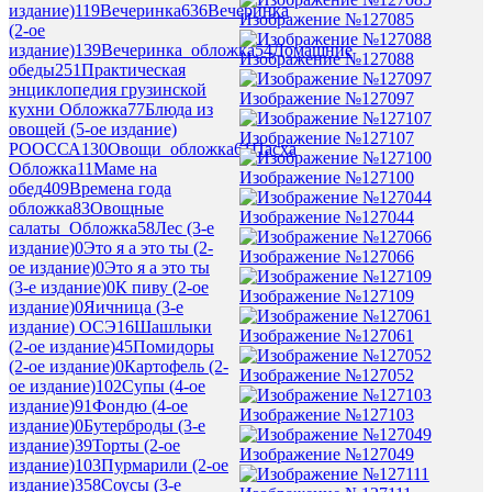
издание)
119
Вечеринка
636
Вечеринка
Изображение №127085
(2-ое
издание)
139
Вечеринка_обложка
54
Домашние
Изображение №127088
обеды
251
Практическая
энциклопедия грузинской
Изображение №127097
кухни Обложка
77
Блюда из
овощей (5-ое издание)
Изображение №127107
РООССА
130
Овощи_обложка
61
Пасха
Обложка
11
Маме на
Изображение №127100
обед
409
Времена года
обложка
83
Овощные
Изображение №127044
салаты_Обложка
58
Лес (3-е
издание)
0
Это я а это ты (2-
Изображение №127066
ое издание)
0
Это я а это ты
(3-е издание)
0
К пиву (2-ое
Изображение №127109
издание)
0
Яичница (3-е
издание) ОСЭ
16
Шашлыки
Изображение №127061
(2-ое издание)
45
Помидоры
(2-ое издание)
0
Картофель (2-
Изображение №127052
ое издание)
102
Супы (4-ое
издание)
91
Фондю (4-ое
Изображение №127103
издание)
0
Бутерброды (3-е
издание)
39
Торты (2-ое
Изображение №127049
издание)
103
Пурмарили (2-ое
издание)
358
Соусы (3-е