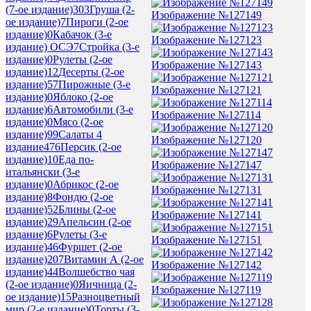
(7-ое издание)
303
Груша (2-
Изображение №127149
ое издание)
7
Пироги (2-ое
издание)
0
Кабачок (3-е
Изображение №127123
издание) ОСЭ
7
Стройка (3-е
издание)
0
Рулеты (2-ое
Изображение №127143
издание)
12
Десерты (2-ое
издание)
57
Пирожные (3-е
Изображение №127121
издание)
0
Яблоко (2-ое
издание)
6
Автомобили (3-е
Изображение №127114
издание)
0
Мясо (2-ое
издание)
99
Салаты 4
Изображение №127120
издание
476
Персик (2-ое
издание)
10
Еда по-
Изображение №127147
итальянски (3-е
издание)
0
Абрикос (2-ое
Изображение №127131
издание)
8
Фондю (2-ое
издание)
52
Блины (2-ое
Изображение №127141
издание)
29
Апельсин (2-ое
издание)
6
Рулеты (3-е
Изображение №127151
издание)
46
Фуршет (2-ое
издание)
207
Витамин А (2-ое
Изображение №127142
издание)
44
Волшебство чая
(2-ое издание)
0
Яичница (2-
Изображение №127119
ое издание)
15
Разноцветный
мир (2-е издание)
0
Торты (3-