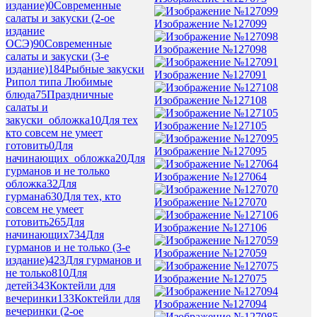
издание)
0
Современные
салаты и закуски (2-ое
Изображение №127099
издание
ОСЭ)
90
Современные
Изображение №127098
салаты и закуски (3-е
издание)
184
Рыбные закуски
Изображение №127091
Рипол типа Любимые
блюда
75
Праздничные
Изображение №127108
салаты и
закуски_обложка
10
Для тех
Изображение №127105
кто совсем не умеет
готовить
0
Для
Изображение №127095
начинающих_обложка
20
Для
гурманов и не только
Изображение №127064
обложка
32
Для
гурмана
630
Для тех, кто
Изображение №127070
совсем не умеет
готовить
265
Для
Изображение №127106
начинающих
734
Для
гурманов и не только (3-е
Изображение №127059
издание)
423
Для гурманов и
не только
810
Для
Изображение №127075
детей
343
Коктейли для
вечеринки
133
Коктейли для
Изображение №127094
вечеринки (2-ое