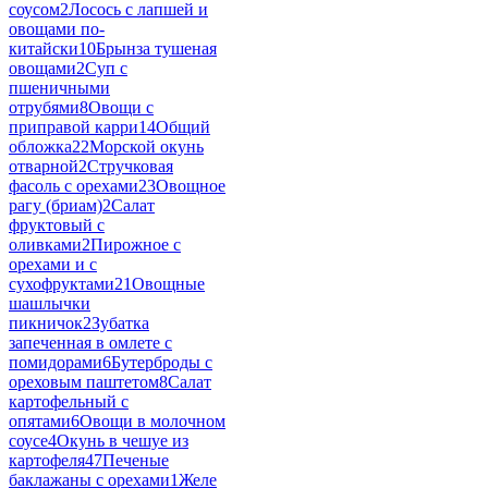
соусом
2
Лосось с лапшей и
овощами по-
китайски
10
Брынза тушеная
овощами
2
Суп с
пшеничными
отрубями
8
Овощи с
приправой карри
14
Общий
обложка
22
Морской окунь
отварной
2
Стручковая
фасоль с орехами
23
Овощное
рагу (бриам)
2
Салат
фруктовый с
оливками
2
Пирожное с
орехами и с
сухофруктами
21
Овощные
шашлычки
пикничок
2
Зубатка
запеченная в омлете с
помидорами
6
Бутерброды с
ореховым паштетом
8
Салат
картофельный с
опятами
6
Овощи в молочном
соусе
4
Окунь в чешуе из
картофеля
47
Печеные
баклажаны с орехами
1
Желе