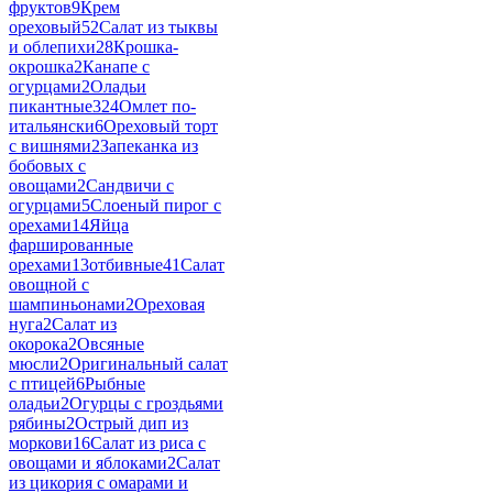
фруктов
9
Крем
ореховый
52
Салат из тыквы
и облепихи
28
Крошка-
окрошка
2
Канапе с
огурцами
2
Оладьи
пикантные3
24
Омлет по-
итальянски
6
Ореховый торт
с вишнями
2
Запеканка из
бобовых с
овощами
2
Сандвичи с
огурцами
5
Слоеный пирог с
орехами
14
Яйца
фаршированные
орехами
13
отбивные
41
Салат
овощной с
шампиньонами
2
Ореховая
нуга
2
Салат из
окорока
2
Овсяные
мюсли
2
Оригинальный салат
с птицей
6
Рыбные
оладьи
2
Огурцы с гроздьями
рябины
2
Острый дип из
моркови
16
Салат из риса с
овощами и яблоками
2
Салат
из цикория с омарами и